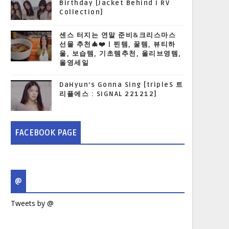
Birthday [Jacket Behind I RV
Collection]
센스 터지는 연말 준비&크리스마스
선물 추천🎄❤️ | 찐템, 꿀템, 뷰티하
울, 보습템, 기초템추천, 올리브영템,
올영세일
DaHyun’s Gonna Sing [tripleS 트
리플에스 : SIGNAL 221212]
FACEBOOK PAGE
@
Tweets by @