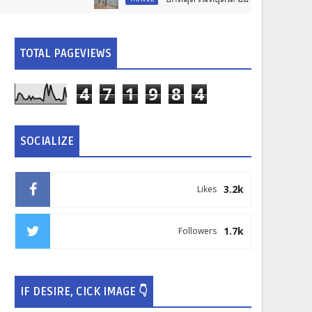
TOTAL PAGEVIEWS
4
7
1
9
8
4
SOCIALIZE
3.2k
Likes
1.7k
Followers
IF DESIRE, CICK IMAGE 👇