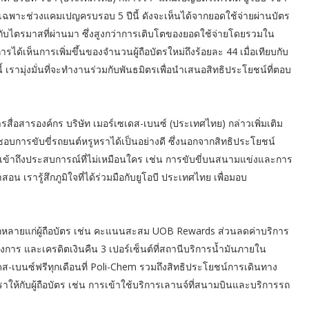
เฉพาะช่วงแคมเปญครบรอบ 5 ปีนี้ ดังจะเห็นได้จากยอดใช้จ่ายผ่านบัตร
เทียบกับไตรมาสที่ผ่านมา ซึ่งสูงกว่าการเติบโตของยอดใช้จ่ายโดยรวมใน
ารได้เห็นการเพิ่มขึ้นของจำนวนผู้ถือบัตรใหม่ถึงร้อยละ 44 เมื่อเทียบกับ
้ เรามุ่งมั่นที่จะทำงานร่วมกับพันธมิตรเพื่อนำเสนอสิทธิประโยชน์ที่ตอบ
รสื่อสารองค์กร บริษัท เมอร์เซเดส-เบนซ์ (ประเทศไทย) กล่าวเพิ่มเติม
ชื่นชอบการขับขี่รถยนต์หรูหราได้เป็นอย่างดี ซึ่งนอกจากสิทธิประโยชน์
ารถเข้าถึงประสบการณ์ที่ไม่เหมือนใคร เช่น การขับขี่บนสนามแข่งและการ
 เรารู้สึกภูมิใจที่ได้ร่วมมือกับยูโอบี ประเทศไทย เพื่อมอบ
ลากหลายแก่ผู้ถือบัตร เช่น คะแนนสะสม UOB Rewards ส่วนลดค่าบริการ
การ และเครดิตเงินคืน 3 เปอร์เซ็นต์ที่สถานีบริการน้ำมันภายใน
เดส-เบนซ์ฟรีทุกเดือนที่ Poli-Chem รวมถึงสิทธิประโยชน์การเดินทาง
ห้กับผู้ถือบัตร เช่น การเข้าใช้บริการเลานจ์ที่สนามบินและบริการรถ