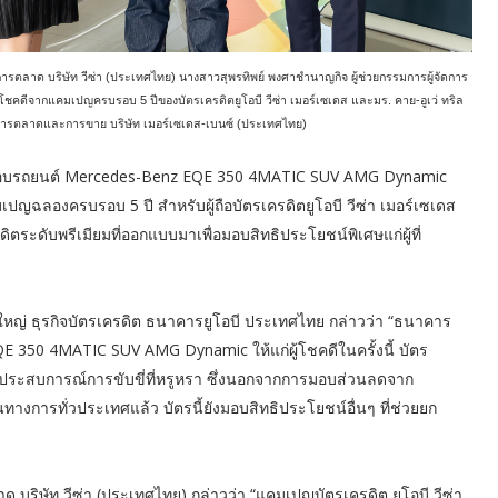
ารตลาด บริษัท วีซ่า (ประเทศไทย) นางสาวสุพรทิพย์ พงศาชำนาญกิจ ผู้ช่วยกรรมการผู้จัดการ
 ผู้โชคดีจากแคมเปญครบรอบ
5
ปีของบัตรเครดิตยูโอบี วีซ่า เมอร์เซเดส และมร. คาย-อูเว่ ทริล
ยการตลาดและการขาย บริษัท เมอร์เซเดส-เบนซ์ (ประเทศไทย)
 มอบรถยนต์ Mercedes-Benz EQE 350 4MATIC SUV AMG Dynamic
เปญฉลองครบรอบ 5 ปี สำหรับผู้ถือบัตรเครดิตยูโอบี วีซ่า เมอร์เซเดส
ะดับพรีเมียมที่ออกแบบมาเพื่อมอบสิทธิประโยชน์พิเศษแก่ผู้ที่
ใหญ่ ธุรกิจบัตรเครดิต ธนาคารยูโอบี ประเทศไทย กล่าวว่า “ธนาคาร
EQE 350 4MATIC SUV AMG Dynamic ให้แก่ผู้โชคดีในครั้งนี้ บัตร
่นชอบประสบการณ์การขับขี่ที่หรูหรา ซึ่งนอกจากการมอบส่วนลดจาก
างการทั่วประเทศแล้ว บัตรนี้ยังมอบสิทธิประโยชน์อื่นๆ ที่ช่วยยก
บริษัท วีซ่า (ประเทศไทย) กล่าวว่า “แคมเปญบัตรเครดิต ยูโอบี วีซ่า