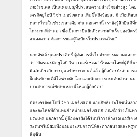
เมอร์เซเดส เป็นแคมเปญที่ประสบความสำเร็จอย่างสูง โดย
เครดิตยูโอบี วีซ่า เมอร์เซเดส เพิ่มขึ้นถึงร้อยละ 8 เมื่อ
ตลาดไทยในช่วงเวลาเดียวกัน นอกจากนี้ เรายังรู้สึกยินดีที่ก
ไตรมาสที่ผ่านมา ซึ่งเป็นการยืนยันถึงความสำเร็จของบัตรนี
สนองความต้องการของผู้ถือบัตรในประเทศไทย”
นายอัชฌ์ บุณยประสิทธิ์ ผู้จัดการทั่วไปฝ่ายการตลาดและกา
ว่า “บัตรเครดิตยูโอบี วีซ่า เมอร์เซเดส นั้นตอบโจทย์ผู้ที่
พิเศษเกี่ยวกับการดูแลรักษารถยนต์แล้ว ผู้ถือบัตรยังสาม
ฝึกฝนทักษะที่มีโค้ชระดับโลกและนักแข่งรถระดับตำนานมาสอน
ประสบการณ์พิเศษเหล่านี้ให้แก่ผู้ถือบัตร”
บัตรเครดิตยูโอบี วีซ่า เมอร์เซเดส มอบสิทธิประโยชน์ห
และอะไหล่ที่ตัวแทนจำหน่ายเมอร์เซเดส-เบนซ์อย่างเป็นทาง
ประเทศ นอกจากนี้ ผู้ถือบัตรยังได้รับบริการล้างรถเมอร์เซ
ระดับพรีเมียมเพื่อมอบประสบการณ์ที่สะดวกสบายและหรูหราใ
ลีมูซีน