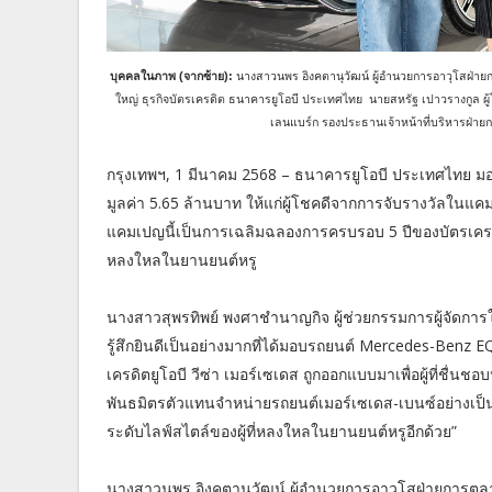
บุคคลในภาพ (จากซ้าย):
นางสาวนพร อิงคตานุวัฒน์ ผู้อำนวยการอาวุโสฝ่ายก
ใหญ่ ธุรกิจบัตรเครดิต ธนาคารยูโอบี ประเทศไทย นายสหรัฐ เปาวรางกูล
เลนแบร์ก รองประธานเจ้าหน้าที่บริหารฝ่า
กรุงเทพฯ, 1 มีนาคม 2568 – ธนาคารยูโอบี ประเทศไทย
มูลค่า 5.65 ล้านบาท ให้แก่ผู้โชคดีจากการจับรางวัลในแคม
แคมเปญนี้เป็นการเฉลิมฉลองการครบรอบ 5 ปีของบัตรเครดิตร
หลงใหลในยานยนต์หรู
นางสาวสุพรทิพย์ พงศาชำนาญกิจ ผู้ช่วยกรรมการผู้จัดการ
รู้สึกยินดีเป็นอย่างมากที่ได้มอบรถยนต์ Mercedes-Benz 
เครดิตยูโอบี วีซ่า เมอร์เซเดส ถูกออกแบบมาเพื่อผู้ที่ชื
พันธมิตรตัวแทนจำหน่ายรถยนต์เมอร์เซเดส-เบนซ์อย่างเป็นท
ระดับไลฟ์สไตล์ของผู้ที่หลงใหลในยานยนต์หรูอีกด้วย”
นางสาวนพร อิงคตานุวัฒน์ ผู้อำนวยการอาวุโสฝ่ายการตลาด 