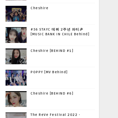
Cheshire
#56 STAYC 데뷔 2주년 파티🎉
[MUSIC BANK IN CHILE Behind]
Cheshire [BEHIND #1]
POPPY [MV Behind]
Cheshire [BEHIND #6]
The ReVe Festival 2022 -