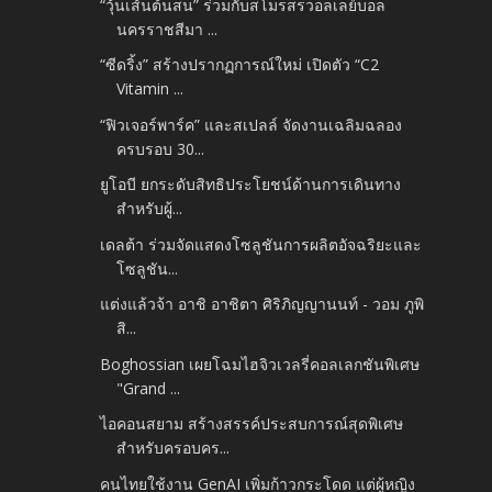
“วุ้นเส้นต้นสน” ร่วมกับสโมรสรวอลเลย์บอล
นครราชสีมา ...
“ซีดริ้ง” สร้างปรากฏการณ์ใหม่ เปิดตัว “C2
Vitamin ...
“ฟิวเจอร์พาร์ค” และสเปลล์ จัดงานเฉลิมฉลอง
ครบรอบ 30...
ยูโอบี ยกระดับสิทธิประโยชน์ด้านการเดินทาง
สำหรับผู้...
เดลต้า ร่วมจัดแสดงโซลูชันการผลิตอัจฉริยะและ
โซลูชัน...
แต่งแล้วจ้า อาชิ อาชิตา ศิริภิญญานนท์ - วอม ภูพิ
สิ...
Boghossian เผยโฉมไฮจิวเวลรี่คอลเลกชันพิเศษ
"Grand ...
ไอคอนสยาม สร้างสรรค์ประสบการณ์สุดพิเศษ
สำหรับครอบคร...
คนไทยใช้งาน GenAI เพิ่มก้าวกระโดด แต่ผู้หญิง