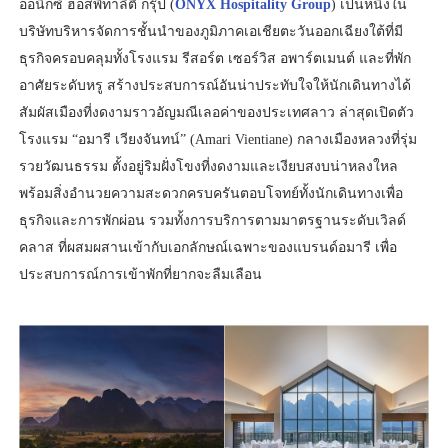
ออนิกซ์ ฮอสพิทาลิตี้ กรุ๊ป (
ONYX Hospitality Group
) เป็นหนึ่งใน
บริษัทบริหารจัดการชั้นนำของภูมิภาคเอเชียตะวันออกเฉียงใต้ที่มี
ธุรกิจครอบคลุมทั้งโรงแรม รีสอร์ต เซอร์วิส อพาร์ตเมนต์ และที่พัก
อาศัยระดับหรู สร้างประสบการณ์อันน่าประทับใจให้นักเดินทางได้
สัมผัสเมืองที่งดงามราวอัญมณีเลอค่าของประเทศลาว ล่าสุดเปิดตัว
โรงแรม “อมารี เวียงจันทน์” (Amari Vientiane) กลางเมืองหลวงที่รุ่ม
รวยวัฒนธรรม ตั้งอยู่ริมฝั่งโขงที่งดงามและเงียบสงบน่าหลงใหล
พร้อมสิ่งอำนวยความสะดวกครบครันตอบโจทย์ทั้งนักเดินทางเพื่อ
ธุรกิจและการพักผ่อน รวมทั้งการบริการตามมาตรฐานระดับเวิลด์
คลาส ที่ผสมผสานเข้ากับเอกลักษณ์เฉพาะของแบรนด์อมารี เพื่อ
ประสบการณ์การเข้าพักที่ยากจะลืมเลือน