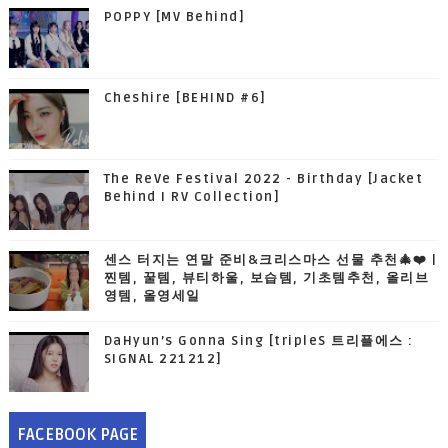
POPPY [MV Behind]
Cheshire [BEHIND #6]
The ReVe Festival 2022 - Birthday [Jacket
Behind I RV Collection]
센스 터지는 연말 준비&크리스마스 선물 추천🎄❤️ |
찐템, 꿀템, 뷰티하울, 보습템, 기초템추천, 올리브
영템, 올영세일
DaHyun’s Gonna Sing [tripleS 트리플에스 :
SIGNAL 221212]
FACEBOOK PAGE