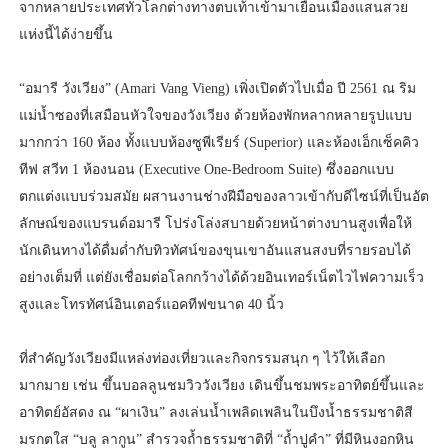
จากหลายประเทศทั่วโลกต่างทางตบเท้าเข้ามาเยือนเมืองแสนสวย
แห่งนี้ได้ง่ายขึ้น
“อมารี วังเวียง” (Amari Vang Vieng) เพิ่งเปิดตัวไปเมื่อ ปี 2561 ณ ริม
แม่น้ำซองที่เสมือนหัวใจของวังเวียง ด้วยห้องพักหลากหลายรูปแบบ
มากกว่า 160 ห้อง ทั้งแบบห้องซูพีเรียร์ (Superior) และห้องเอ็กเซ็คคิว
ทีฟ สวีท 1 ห้องนอน (Executive One-Bedroom Suite) ซึ่งออกแบบ
ตกแต่งแบบร่วมสมัย ผสานงานช่างฝีมือของลาวเข้ากับดีไซน์ที่เป็นอัต
ลักษณ์ของแบรนด์อมารี โปร่งโล่งสบายด้วยหน้าต่างบานสูงเพื่อให้
นักเดินทางได้ดื่มด่ำกับทิวทัศน์ของขุนเขาอันแสนสงบที่รายรอบได้
อย่างเต็มที่ แต่ยังเชื่อมต่อโลกกว้างได้ด้วยอินเทอร์เน็ตไวไฟความเร็ว
สูงและโทรทัศน์อินเตอร์แอคทีฟขนาด 40 นิ้ว
ที่สำคัญวังเวียงมีแหล่งท่องเที่ยวและกิจกรรมสนุก ๆ ไว้ให้เลือก
มากมาย เช่น ขึ้นบอลลูนชมวิววังเวียง เดินขึ้นชมพระอาทิตย์ขึ้นและ
อาทิตย์อัสดง ณ “ผาเงิน” ลงเล่นน้ำเพลิดเพลินในบึงน้ำธรรมชาติสี
มรกตใส “บลู ลากูน” สำรวจถ้ำธรรมชาติที่ “ถ้ำปูคำ” ที่มีหินงอกหิน