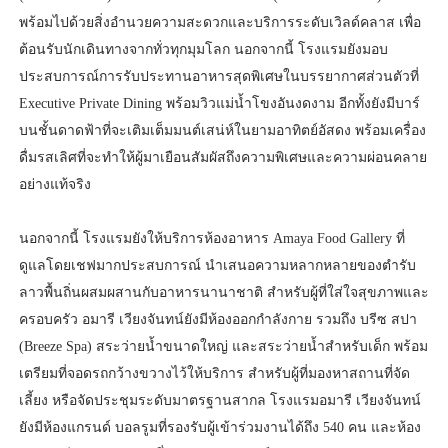
พร้อมไปด้วยสิ่งอำนวยความสะดวกและบริการระดับเวิลด์คลาส เพื่อ
ต้อนรับนักเดินทางจากทั่วทุกมุมโลก นอกจากนี้ โรงแรมยังมอบ
ประสบการณ์การรับประทานอาหารสุดพิเศษในบรรยากาศส่วนตัวที่
Executive Private Dining พร้อมวิวแม่น้ำโขงอันงดงาม อีกทั้งยังมีบาร์
บนชั้นดาดฟ้าที่จะเติมเต็มมนต์เสน่ห์ในยามอาทิตย์อัสดง พร้อมเครื่อง
ดื่มรสเลิศที่จะทำให้ผู้มาเยือนสัมผัสถึงความพิเศษและความผ่อนคลาย
อย่างแท้จริง
นอกจากนี้ โรงแรมยังให้บริการห้องอาหาร Amaya Food Gallery ที่
ดูแลโดยเชฟมากประสบการณ์ นำเสนอความหลากหลายของตำรับ
ลาวพื้นถิ่นผสมผสานกับอาหารนานาชาติ สำหรับผู้ที่ใส่ใจสุขภาพและ
ครอบครัว อมารี เวียงจันทน์ยังมีห้องออกกำลังกาย รวมถึง บรีซ สปา
(Breeze Spa) สระว่ายน้ำขนาดใหญ่ และสระว่ายน้ำสำหรับเด็ก พร้อม
เตรียมที่จอดรถกว้างขวางไว้ให้บริการ สำหรับผู้ที่มองหาสถานที่จัด
เลี้ยง หรือจัดประชุมระดับมาตรฐานสากล โรงแรมอมารี เวียงจันทน์
ยังมีห้องแกรนด์ บอลรูมที่รองรับผู้เข้าร่วมงานได้ถึง 540 คน และห้อง