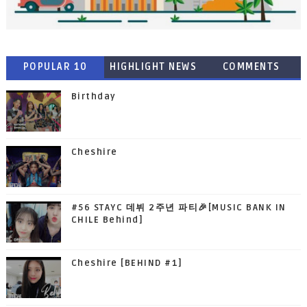
POPULAR 10
HIGHLIGHT NEWS
COMMENTS
Birthday
Cheshire
#56 STAYC 데뷔 2주년 파티🎉[MUSIC BANK IN
CHILE Behind]
Cheshire [BEHIND #1]