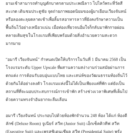
ยามเช้าสามารถทำบุญตักบาตรตามประเพณีลาว ไปไหว้พระที่วัดสี
สะเกต เดินชมประตูชัย จุดถ่ายภาพยอดนิยมของผู้มาเยือนเวียงจันทน์
หรือลองตะลุยตลาดเช้าเพื่อลิ้มรสอาหารลาวที่ยังคงรักษาความเป็น
พื้นถิ่นไว้อย่างเหนียวแน่น เมื่อท่องเที่ยวจนอิ่มใจก็กลับมาพักกายผ่อน
คลายเติมสุขในโรงแรมที่เพียบพร้อมด้วยสิ่งอำนวยความสะดวก
มากมาย
“อมารี เวียงจันทน์” กำหนดเปิดให้บริการในวันที่ 1 มีนาคม 2568 เป็น
โรงแรมระดับ Upper Upscale ที่ผสานความสง่างามร่วมสมัยผ่านการ
ตกแต่ง การต้อนรับอบอุ่นแบบไทย และเสน่ห์ของวัฒนธรรมท้องถิ่นไว้
ด้วยกันได้อย่างลงตัว โรงแรมแห่งนี้ไม่ได้เป็นเพียงแค่ที่พัก แต่ยังเป็น
สถานที่ที่จะมอบประสบการณ์การเข้าพัก สร้างช่วงเวลาพิเศษที่เต็มไป
ด้วยความทรงจำอันยากจะลืมเลือน
อมารี เวียงจันทน์ ประกอบไปด้วยห้องพักจำนวน 248 ห้อง ได้แก่ ห้องดี
ลักซ์ (Deluxe Room) จูเนียร์ สวีท (Junior Suit) เอ็กเซ็คคิวทีฟ สวีท
(Executive Suit) และเพรสซิเดนเชียล สวีท (Presidential Suite) พรั่ง