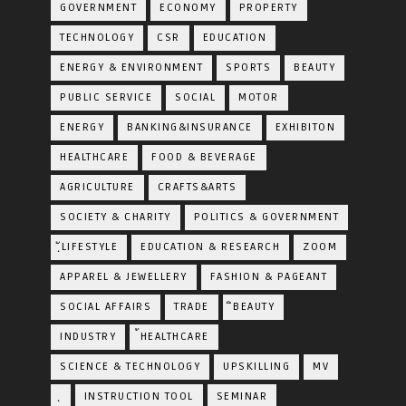
GOVERNMENT
ECONOMY
PROPERTY
TECHNOLOGY
CSR
EDUCATION
ENERGY & ENVIRONMENT
SPORTS
BEAUTY
PUBLIC SERVICE
SOCIAL
MOTOR
ENERGY
BANKING&INSURANCE
EXHIBITON
HEALTHCARE
FOOD & BEVERAGE
AGRICULTURE
CRAFTS&ARTS
SOCIETY & CHARITY
POLITICS & GOVERNMENT
ฺัLIFESTYLE
EDUCATION & RESEARCH
ZOOM
APPAREL & JEWELLERY
FASHION & PAGEANT
SOCIAL AFFAIRS
TRADE
ิBEAUTY
INDUSTRY
้HEALTHCARE
SCIENCE & TECHNOLOGY
UPSKILLING
MV
ฺ
INSTRUCTION TOOL
SEMINAR