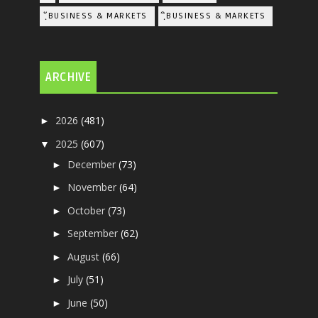
ฺัBUSINESS & MARKETS
ฺิBUSINESS & MARKETS
ARCHIVE
2026
(481)
►
2025
(607)
▼
December
(73)
►
November
(64)
►
October
(73)
►
September
(62)
►
August
(66)
►
July
(51)
►
June
(50)
►