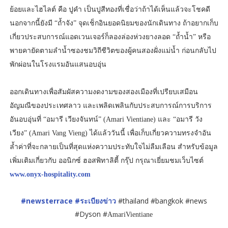
ย้อยและไฮไลต์ คือ ปูคำ เป็นปูสีทองที่เชื่อว่าถ้าได้เห็นแล้วจะโชคดี
นอกจากนี้ยังมี “ถ้ำจัง” จุดเช็กอินยอดนิยมของนักเดินทาง ถ้าอยากเก็บ
เกี่ยวประสบการณ์แอดเวนเจอร์ก็ลองล่องห่วงยางลอด “ถ้ำน้ำ” หรือ
พายคายัดตามลำน้ำซองชมวิถีชีวิตของผู้คนสองฝั่งแม่น้ำ ก่อนกลับไป
พักผ่อนในโรงแรมอันแสนอบอุ่น
ออกเดินทางเพื่อสัมผัสความงดงามของสองเมืองที่เปรียบเสมือน
อัญมณีของประเทศลาว และเพลิดเพลินกับประสบการณ์การบริการ
อันอบอุ่นที่ “อมารี เวียงจันทน์” (Amari Vientiane) และ “อมารี วัง
เวียง” (Amari Vang Vieng) ได้แล้ววันนี้ เพื่อเก็บเกี่ยวความทรงจำอัน
ล้ำค่าที่จะกลายเป็นที่สุดแห่งความประทับใจไม่ลืมเลือน สำหรับข้อมูล
เพิ่มเติมเกี่ยวกับ ออนิกซ์ ฮอสพิทาลิตี้ กรุ๊ป กรุณาเยี่ยมชมเว็บไซต์
www.onyx-hospitality.com
#newsterrace
#ระเบียงข่าว
#thailand #bangkok #news
#Dyson #
AmariVientiane