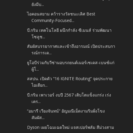
ยังมีบ...
ไอคอนสยาม คว้ารางวัลชนะเลิศ Best
Community-Focused...
บี.กริม เทคโนโลยี ผนึกกำลัง ซีเมนส์ ร่วมพัฒนา
โซลูช...
สัมผัสบรรยากาศและเข้าถึงอารมณ์ เปิดประสบกา
รณ์การเด...
ยูโอบีร่วมกับวีซ่ามอบรถยนต์เมอร์เซเดส-เบนซ์แก่
ผู้โ...
สสปน. เปิดตัว “16 IGNITE Routing” จุดประกาย
ไอเดียก...
บี.กริม เพาเวอร์ งบปี 2567 เติบโตแข็งแกร่ง เร่ง
เคร...
“อมารี เวียงจันทน์” อัญมณีเม็ดงามริมฝั่งโขง
สัมผัส...
Dyson เผยโฉมเฉดใหม่ แจสเปอร์พลัม สีม่วงสาม