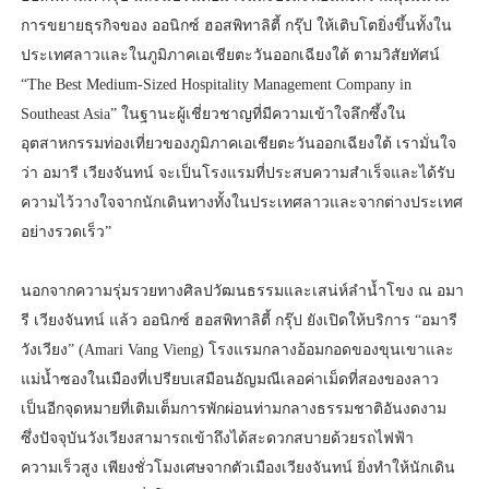
การขยายธุรกิจของ ออนิกซ์ ฮอสพิทาลิตี้ กรุ๊ป ให้เติบโตยิ่งขึ้นทั้งใน
ประเทศลาวและในภูมิภาคเอเชียตะวันออกเฉียงใต้ ตามวิสัยทัศน์
“The Best Medium-Sized Hospitality Management Company in
Southeast Asia” ในฐานะผู้เชี่ยวชาญที่มีความเข้าใจลึกซึ้งใน
อุตสาหกรรมท่องเที่ยวของภูมิภาคเอเชียตะวันออกเฉียงใต้ เรามั่นใจ
ว่า อมารี เวียงจันทน์ จะเป็นโรงแรมที่ประสบความสำเร็จและได้รับ
ความไว้วางใจจากนักเดินทางทั้งในประเทศลาวและจากต่างประเทศ
อย่างรวดเร็ว”
นอกจากความรุ่มรวยทางศิลปวัฒนธรรมและเสน่ห์ลำน้ำโขง ณ อมา
รี เวียงจันทน์ แล้ว ออนิกซ์ ฮอสพิทาลิตี้ กรุ๊ป ยังเปิดให้บริการ “อมารี
วังเวียง” (Amari Vang Vieng) โรงแรมกลางอ้อมกอดของขุนเขาและ
แม่น้ำซองในเมืองที่เปรียบเสมือนอัญมณีเลอค่าเม็ดที่สองของลาว
เป็นอีกจุดหมายที่เติมเต็มการพักผ่อนท่ามกลางธรรมชาติอันงดงาม
ซึ่งปัจจุบันวังเวียงสามารถเข้าถึงได้สะดวกสบายด้วยรถไฟฟ้า
ความเร็วสูง เพียงชั่วโมงเศษจากตัวเมืองเวียงจันทน์ ยิ่งทำให้นักเดิน