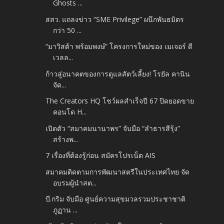
Ghosts ...
สสว. แถลงข่าว “SME Privilege” ผนึกพันธมิตร
กว่า 50 ...
“มาวิสต้า พร้อมพงษ์” โครงการใหม่ของ เมเจอร์ ดี
เวลล...
ก้าวสู่อนาคตของการดูแลสัตว์เลี้ยง! โรยัล คานิน
จัด...
The Creators HQ โชว์ผลสำเร็จปี 67 ปิดยอดขาย
คอนโด H...
เปิดตัว “สมาคมนานาพร” จับมือ “ลำธารสีรุ้ง”
สร้างพ...
7 เรื่องที่ต้องรู้ก่อน สมัครโปรเน็ต AIS
สมาคมติดตามการพัฒนาสตรีในประเทศไทย จัด
อบรมผู้นำสต...
บี.กริม จับมือ ศูนย์ความสุขมวลรวมประชาชาติ
ภูฏาน ...