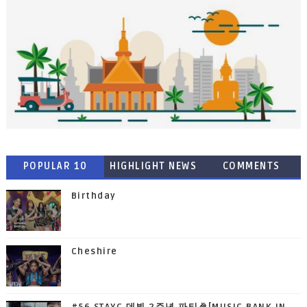
POPULAR 10
HIGHLIGHT NEWS
COMMENTS
Birthday
Cheshire
#56 STAYC 데뷔 2주년 파티🎉[MUSIC BANK IN