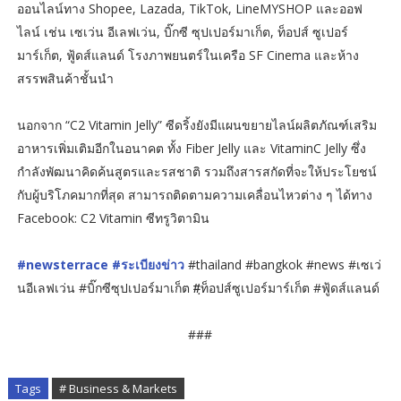
ออนไลน์ทาง Shopee, Lazada, TikTok, LineMYSHOP และออฟ
ไลน์ เช่น เซเว่น อีเลฟเว่น, บิ๊กซี ซุปเปอร์มาเก็ต, ท็อปส์ ซูเปอร์
มาร์เก็ต, ฟู้ดส์แลนด์ โรงภาพยนตร์ในเครือ SF Cinema และห้าง
สรรพสินค้าชั้นนำ
นอกจาก “C2 Vitamin Jelly” ซีดริ้งยังมีแผนขยายไลน์ผลิตภัณฑ์เสริม
อาหารเพิ่มเติมอีกในอนาคต ทั้ง Fiber Jelly และ VitaminC Jelly ซึ่ง
กำลังพัฒนาคิดค้นสูตรและรสชาติ รวมถึงสารสกัดที่จะให้ประโยชน์
กับผู้บริโภคมากที่สุด สามารถติดตามความเคลื่อนไหวต่าง ๆ ได้ทาง
Facebook: C2 Vitamin ซีทรูวิตามิน
#newsterrace
#ระเบียงข่าว
#thailand #bangkok #news #เซเว่
นอีเลฟเว่น #บิ๊กซีซุปเปอร์มาเก็ต #ฺท็อปส์ซูเปอร์มาร์เก็ต #ฟู้ดส์แลนด์
###
Tags
# Business & Markets