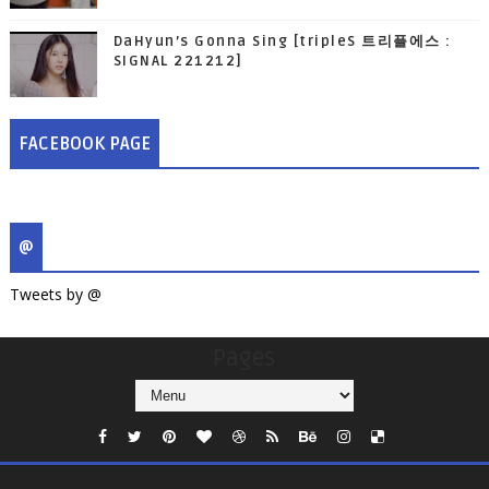
DaHyun’s Gonna Sing [tripleS 트리플에스 :
SIGNAL 221212]
FACEBOOK PAGE
@
Tweets by @
Pages