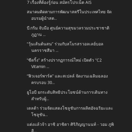
7 เรื่องที่ต้องรู้ก่อน สมัครโปรเน็ต AIS
สมาคมติดตามการพัฒนาสตรีในประเทศไทย จัด
อบรมผู้นำสต...
บี.กริม จับมือ ศูนย์ความสุขมวลรวมประชาชาติ
ภูฏาน ...
“วุ้นเส้นต้นสน” ร่วมกับสโมรสรวอลเลย์บอล
นครราชสีมา ...
“ซีดริ้ง” สร้างปรากฏการณ์ใหม่ เปิดตัว “C2
Vitamin ...
“ฟิวเจอร์พาร์ค” และสเปลล์ จัดงานเฉลิมฉลอง
ครบรอบ 30...
ยูโอบี ยกระดับสิทธิประโยชน์ด้านการเดินทาง
สำหรับผู้...
เดลต้า ร่วมจัดแสดงโซลูชันการผลิตอัจฉริยะและ
โซลูชัน...
แต่งแล้วจ้า อาชิ อาชิตา ศิริภิญญานนท์ - วอม ภูพิ
สิ...