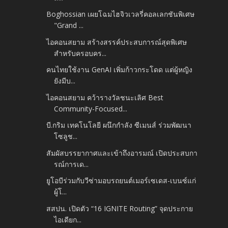
Boghossian เผยโฉมไฮจิวเวลรี่คอลเลกชันพิเศษ
"Grand ...
ไอคอนสยาม สร้างสรรค์ประสบการณ์สุดพิเศษ
สำหรับครอบคร...
คนไทยใช้งาน GenAI เพิ่มก้าวกระโดด แต่ผู้หญิง
ยังมีบ...
ไอคอนสยาม คว้ารางวัลชนะเลิศ Best
Community-Focused...
บี.กริม เทคโนโลยี ผนึกกำลัง ซีเมนส์ ร่วมพัฒนา
โซลูช...
สัมผัสบรรยากาศและเข้าถึงอารมณ์ เปิดประสบกา
รณ์การเด...
ยูโอบีร่วมกับวีซ่ามอบรถยนต์เมอร์เซเดส-เบนซ์แก่
ผู้โ...
สสปน. เปิดตัว “16 IGNITE Routing” จุดประกาย
ไอเดียก...