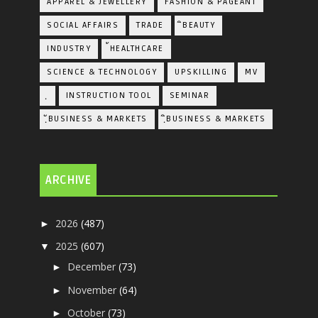
APPAREL & JEWELLERY
FASHION & PAGEANT
SOCIAL AFFAIRS
TRADE
ิBEAUTY
INDUSTRY
้HEALTHCARE
SCIENCE & TECHNOLOGY
UPSKILLING
MV
ฺ
INSTRUCTION TOOL
SEMINAR
ฺัBUSINESS & MARKETS
ฺิBUSINESS & MARKETS
ARCHIVE
2026
(487)
►
2025
(607)
▼
December
(73)
►
November
(64)
►
October
(73)
►