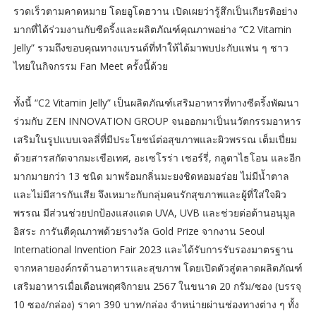
รวดเร็วตามคาดหมาย โดยอูโดฮวาน เปิดเผยว่ารู้สึกเป็นเกียรติอย่าง
มากที่ได้ร่วมงานกับซีดริ้งและผลิตภัณฑ์คุณภาพอย่าง “C2 Vitamin
Jelly” รวมถึงขอบคุณทางแบรนด์ที่ทำให้ได้มาพบปะกับแฟน ๆ ชาว
ไทยในกิจกรรม Fan Meet ครั้งนี้ด้วย
ทั้งนี้ “C2 Vitamin Jelly” เป็นผลิตภัณฑ์เสริมอาหารที่ทางซีดริ้งพัฒนา
ร่วมกับ ZEN INNOVATION GROUP จนออกมาเป็นนวัตกรรมอาหาร
เสริมในรูปแบบเจลลี่ที่มีประโยชน์ต่อสุขภาพและผิวพรรณ เต็มเปี่ยม
ด้วยสารสกัดจากมะเขือเทศ, อะเซโรร่า เชอร์รี่, กลูตาไธโอน และอีก
มากมายกว่า 13 ชนิด มาพร้อมกลิ่นมะยงชิดหอมอร่อย ไม่มีน้ำตาล
และไม่มีสารกันเสีย จึงเหมาะกับกลุ่มคนรักสุขภาพและผู้ที่ใส่ใจผิว
พรรณ มีส่วนช่วยปกป้องแสงแดด UVA, UVB และช่วยต่อต้านอนุมูล
อิสระ การันตีคุณภาพด้วยรางวัล Gold Prize จากงาน Seoul
International Invention Fair 2023 และได้รับการรับรองมาตรฐาน
จากหลายองค์กรด้านอาหารและสุขภาพ โดยเปิดตัวสู่ตลาดผลิตภัณฑ์
เสริมอาหารเมื่อเดือนพฤศจิกายน 2567 ในขนาด 20 กรัม/ซอง (บรรจุ
10 ซอง/กล่อง) ราคา 390 บาท/กล่อง จำหน่ายผ่านช่องทางต่าง ๆ ทั้ง