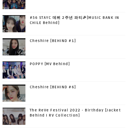
#56 STAYC 데뷔 2주년 파티🎉[MUSIC BANK IN
CHILE Behind]
Cheshire [BEHIND #1]
POPPY [MV Behind]
Cheshire [BEHIND #6]
The ReVe Festival 2022 - Birthday [Jacket
Behind I RV Collection]