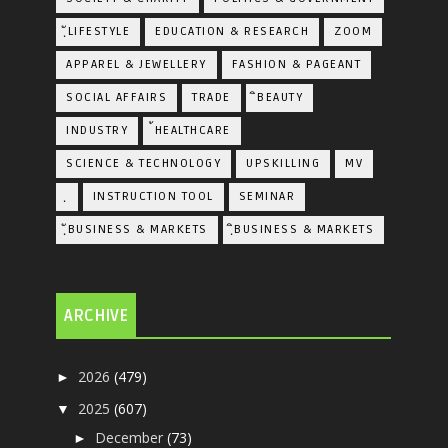
ฺัLIFESTYLE
EDUCATION & RESEARCH
ZOOM
APPAREL & JEWELLERY
FASHION & PAGEANT
SOCIAL AFFAIRS
TRADE
ิBEAUTY
INDUSTRY
้HEALTHCARE
SCIENCE & TECHNOLOGY
UPSKILLING
MV
ฺ
INSTRUCTION TOOL
SEMINAR
ฺัBUSINESS & MARKETS
ฺิBUSINESS & MARKETS
ARCHIVE
2026
(479)
►
2025
(607)
▼
December
(73)
►