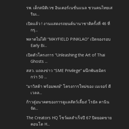
รพ. เด็กสมิติเวช อินเตอร์เนชั่นแนล ชวนคนไทยเส
ริมเ...
เปิดแล้ว ! งานแสดงรถยนต์นานาชาติครั้งที่ 46 ที่
กรุ...
พลาดไม่ได้! “MAYFIELD PINKLAO” เปิดจองรอบ
Early Bi...
เปิดตัวโครงการ “Unleashing the Art of Thai
Ghosts ...
สสว. แถลงข่าว “SME Privilege” ผนึกพันธมิตร
กว่า 50 ...
“มาวิสต้า พร้อมพงษ์” โครงการใหม่ของ เมเจอร์ ดี
เวลล...
ก้าวสู่อนาคตของการดูแลสัตว์เลี้ยง! โรยัล คานิน
จัด...
The Creators HQ โชว์ผลสำเร็จปี 67 ปิดยอดขาย
คอนโด H...