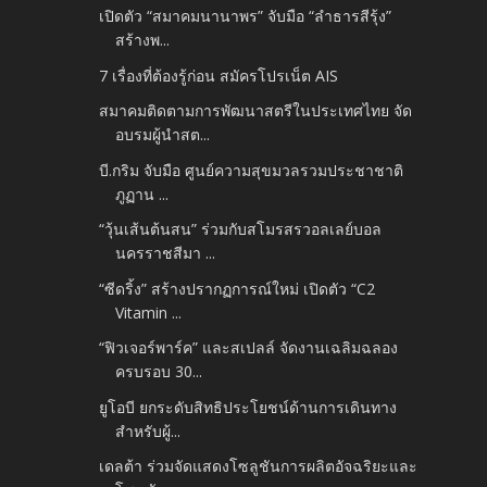
เปิดตัว “สมาคมนานาพร” จับมือ “ลำธารสีรุ้ง”
สร้างพ...
7 เรื่องที่ต้องรู้ก่อน สมัครโปรเน็ต AIS
สมาคมติดตามการพัฒนาสตรีในประเทศไทย จัด
อบรมผู้นำสต...
บี.กริม จับมือ ศูนย์ความสุขมวลรวมประชาชาติ
ภูฏาน ...
“วุ้นเส้นต้นสน” ร่วมกับสโมรสรวอลเลย์บอล
นครราชสีมา ...
“ซีดริ้ง” สร้างปรากฏการณ์ใหม่ เปิดตัว “C2
Vitamin ...
“ฟิวเจอร์พาร์ค” และสเปลล์ จัดงานเฉลิมฉลอง
ครบรอบ 30...
ยูโอบี ยกระดับสิทธิประโยชน์ด้านการเดินทาง
สำหรับผู้...
เดลต้า ร่วมจัดแสดงโซลูชันการผลิตอัจฉริยะและ