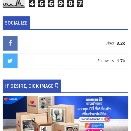
4
6
6
9
0
7
SOCIALIZE
3.2k
Likes
1.7k
Followers
IF DESIRE, CICK IMAGE 👇