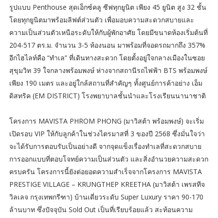
รูปแบบ Penthouse สุดเอ็กซ์คลู ซีฟทุกยูนิต เพียง 45 ยูนิต สูง 32 ชั้น
โดยทุกยูนิตมาพร้อมลิฟต์ส่วนตัว เพื่อมอบความสะดวกสบายและ
ความเป็นส่วนตัวเหนือระดับให้กับผู้พักอาศัย โดยมีขนาดห้องเริ่มต้นที่
204-517 ตร.ม. จำนวน 3-5 ห้องนอน มาพร้อมที่จอดรถมากถึง 357%
อีกไฮไลท์คือ “ทำเล” ที่เดินทางสะดวก โดยตั้งอยู่ใจกลางเมืองในซอย
สุขุมวิท 39 ใจกลางพร้อมพงษ์ ห่างจากสถานีรถไฟฟ้า BTS พร้อมพงษ์
เพียง 190 เมตร และอยู่ใกล้สถานที่สำคัญๆ ทั้งศูนย์การค้าอย่าง เอ็ม
ดิสทริค (EM DISTRICT) โรงพยาบาลชั้นนำและโรงเรียนนานาชาติ
โครงการ MAVISTA PHROM PHONG (มาวิสต้า พร้อมพงษ์) จะเริ่ม
เปิดรอบ VIP ให้กับลูกค้าในช่วงไตรมาสที่ 3 ของปี 2568 ซึ่งมั่นใจว่า
จะได้รับการตอบรับเป็นอย่างดี จากจุดแข็งเรื่องทำเลที่สะดวกสบาย
การออกแบบที่ตอบโจทย์ความเป็นส่วนตัว และสิ่งอำนวยความสะดวก
ครบครัน โครงการนี้ยังต่อยอดความสำเร็จจากโครงการ MAVISTA
PRESTIGE VILLAGE – KRUNGTHEP KREETHA (มาวิสต้า เพรสทีจ
วิลเลจ กรุงเทพกรีฑา) บ้านเดี่ยวระดับ Super Luxury ราคา 90-170
ล้านบาท ซึ่งปัจจุบัน Sold Out เป็นที่เรียบร้อยแล้ว สะท้อนความ