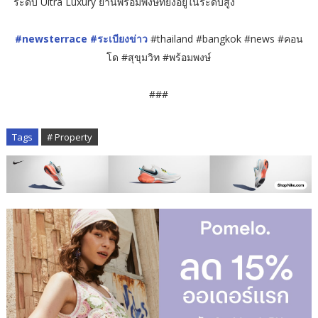
ระดับ Ultra Luxury ย่านพร้อมพงษ์ที่ยังอยู่ในระดับสูง
#newsterrace
#ระเบียงข่าว
#thailand #bangkok #news #คอน
โด #สุขุมวิท #พร้อมพงษ์
###
Tags
# Property