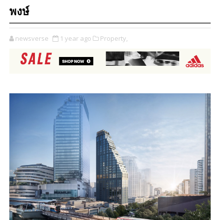
พงษ์
newsverse
1 year ago
Property,