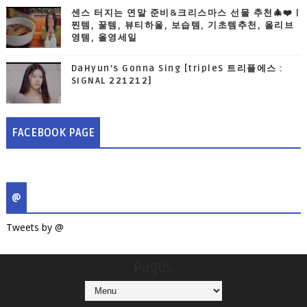
센스 터지는 연말 준비&크리스마스 선물 추천🎄❤️ |
찐템, 꿀템, 뷰티하울, 보습템, 기초템추천, 올리브
영템, 올영세일
DaHyun’s Gonna Sing [tripleS 트리플에스 :
SIGNAL 221212]
FACEBOOK PAGE
@
Tweets by @
Pages