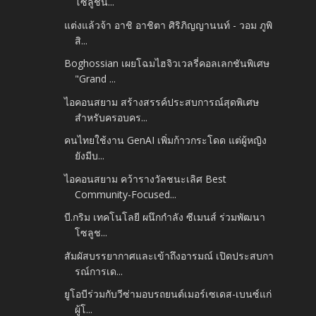
โซลูชัน...
แต่งแล้วจ้า อาชิ อาชิตา ศิริภิญญานนท์ - วอม ภูพิ
สิ...
Boghossian เผยโฉมไฮจิวเวลรี่คอลเลกชันพิเศษ
"Grand ...
ไอคอนสยาม สร้างสรรค์ประสบการณ์สุดพิเศษ
สำหรับครอบคร...
คนไทยใช้งาน GenAI เพิ่มก้าวกระโดด แต่ผู้หญิง
ยังมีบ...
ไอคอนสยาม คว้ารางวัลชนะเลิศ Best
Community-Focused...
บี.กริม เทคโนโลยี ผนึกกำลัง ซีเมนส์ ร่วมพัฒนา
โซลูช...
สัมผัสบรรยากาศและเข้าถึงอารมณ์ เปิดประสบกา
รณ์การเด...
ยูโอบีร่วมกับวีซ่ามอบรถยนต์เมอร์เซเดส-เบนซ์แก่
ผู้โ...