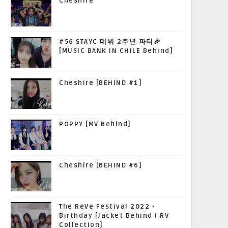
Cheshire
#56 STAYC 데뷔 2주년 파티🎉
[MUSIC BANK IN CHILE Behind]
Cheshire [BEHIND #1]
POPPY [MV Behind]
Cheshire [BEHIND #6]
The ReVe Festival 2022 -
Birthday [Jacket Behind I RV
Collection]