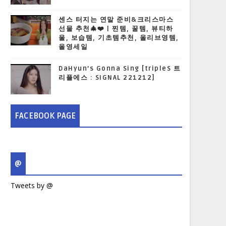
센스 터지는 연말 준비&크리스마스
선물 추천🎄❤️ | 찐템, 꿀템, 뷰티하
울, 보습템, 기초템추천, 올리브영템,
올영세일
DaHyun’s Gonna Sing [tripleS 트
리플에스 : SIGNAL 221212]
FACEBOOK PAGE
@
Tweets by @