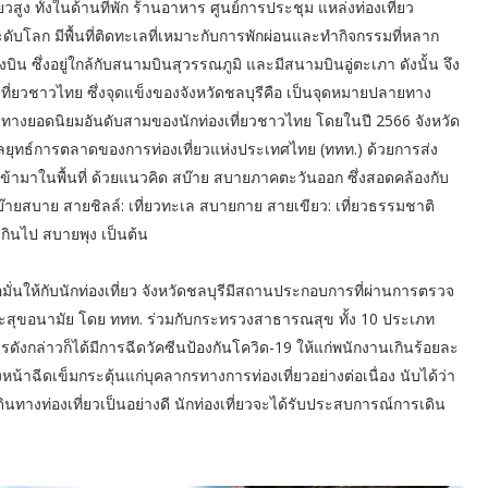
่ยวสูง ทั้งในด้านที่พัก ร้านอาหาร ศูนย์การประชุม แหล่งท่องเที่ยว
ับโลก มีพื้นที่ติดทะเลที่เหมาะกับการพักผ่อนและทำกิจกรรมที่หลาก
ิน ซึ่งอยู่ใกล้กับสนามบินสุวรรณภูมิ และมีสนามบินอู่ตะเภา ดังนั้น จึง
งเที่ยวชาวไทย ซึ่งจุดแข็งของจังหวัดชลบุรีคือ เป็นจุดหมายปลายทาง
ายทางยอดนิยมอันดับสามของนักท่องเที่ยวชาวไทย โดยในปี 2566 จังหวัด
ลยุทธ์การตลาดของการท่องเที่ยวแห่งประเทศไทย (ททท.) ด้วยการส่ง
งเข้ามาในพื้นที่ ด้วยแนวคิด สบ๊าย สบายภาคตะวันออก ซึ่งสอดคล้องกับ
บ๊ายสบาย สายชิลล์: เที่ยวทะเล สบายกาย สายเขียว: เที่ยวธรรมชาติ
กินไป สบายพุง เป็นต้น
่นให้กับนักท่องเที่ยว จังหวัดชลบุรีมีสถานประกอบการที่ผ่านการตรวจ
ุขอนามัย โดย ททท. ร่วมกับกระทรวงสาธารณสุข ทั้ง 10 ประเภท
งกล่าวก็ได้มีการฉีดวัคซีนป้องกันโควิด-19 ให้แก่พนักงานเกินร้อยละ
้าฉีดเข็มกระตุ้นแก่บุคลากรทางการท่องเที่ยวอย่างต่อเนื่อง นับได้ว่า
ทางท่องเที่ยวเป็นอย่างดี นักท่องเที่ยวจะได้รับประสบการณ์การเดิน