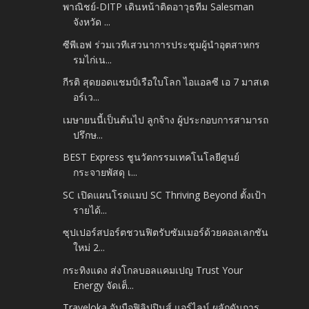
พาณิชย์-DITP เดินหน้าติดอาวุธทีม Salesman
จังหวัด ...
ซีพีเอฟ ร่วมเวทีเสวนาการประชุมผู้นำอุตสาหกร
รมไก่เน...
กีรติ สุดยอดแชมป์เรือใบโลก ไอแอลซี เอ 7 มาสเต
อร์เว...
เมษายนนี้เป็นต้นไป ลูกจ้าง ผู้ประกอบการสามารถ
ปรึกษ...
BEST Express ชูนวัตกรรมเทคโนโลยีศูนย์
กระจายพัสดุ เ...
SC เปิดแผนโรดแมป SC Thriving Beyond ตั้งเป้า
รายได้...
ซุปเปอร์สปอร์ตชวนฟิตรับซัมเมอร์ด้วยคอลเลกชัน
ใหม่ 2...
กระทิงแดง ส่งโกลบอลแคมเปญ Trust Your
Energy จัดเต็...
Traveloka จับมือฟิลิปปินส์ แอร์ไลน์ ผลักดันการ