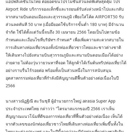
แอปพลิเคชั่นในไทย ต่อยอดขนโปรโมชั่นส่วนลดพิเศษสุดคุ้ม โปร
Airport Ride บริการจองแท็กซี่และรถยนต์รับส่งล่วงหน้าไปและกลับ
จากสนามบินดอนเมืองและสุวรรณภูมิ เพียงใส่โค้ด AIRPORT50 รับ
ส่วนลดทันที 50 บาท (เมื่อมียอดใช้บริการขั้นต่ำ 180 บาท) มีจำนวน
จำกัด ใช้ได้ตั้งแต่วันนี้จนถึง 30 เมษายน 2566 โดยเป็นไปตามข้อ
กำหนดและเงื่อนไขที่บริษัทฯ กำหนด* เพื่อเพิ่มความสะดวกสบายใน
การเดินทางท่องเที่ยวของทั้งนักท่องเที่ยวชาวไทยและชาวต่างชาติ
ให้เดินทางไปยังสนามบินสุวรรณภูมิและสนามบินดอนเมืองได้อย่าง
ง่ายดาย ไม่ต้องวุ่นวายวนหาที่จอด ให้ลูกค้าได้เริ่มต้นทริปท่องเที่ยวได้
อย่างราบรื่นไร้รอยต่อ พร้อมทั้งเป็นส่วนหนึ่งในการสนับสนุน
อุตสาหกรรมท่องเที่ยวที่กำลังมีสัญญาณดีฟื้นตัวอย่างต่อเนื่องในปี
2566
นางสาวณัฏฐิณี ตะวันชุลี ผู้อำนวยการใหญ่ airasia Super App
ประจำประเทศไทย กล่าวว่า "ไตรมาสแรกของปี 2566 เราเห็น
สัญญาณแนวโน้มที่ดีของการท่องเที่ยวที่ฟื้นตัวอย่างต่อเนื่อง เห็นได้
จากตัวเลขของนักท่องเที่ยวชาวไทยที่เดินทางท่องเที่ยวเพิ่มขึ้นทั้งใน
ไทยและต่างประเทศ และในปีนี้คาดว่าจะมีนักท่องเที่ยวต่างชาติเดิน