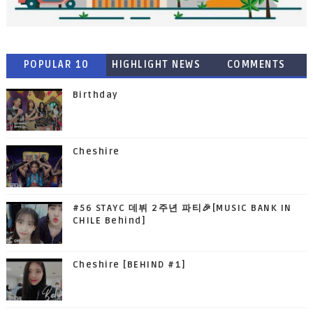
POPULAR 10
HIGHLIGHT NEWS
COMMENTS
Birthday
Cheshire
#56 STAYC 데뷔 2주년 파티🎉[MUSIC BANK IN
CHILE Behind]
Cheshire [BEHIND #1]