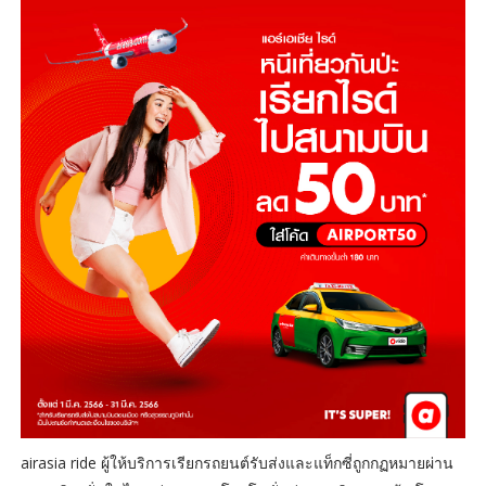
airasia ride ผู้ให้บริการเรียกรถยนต์รับส่งและแท็กซี่ถูกกฏหมายผ่าน