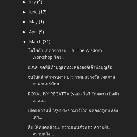
July
(9)
►
June
(17)
►
May
(1)
►
April
(9)
►
March
(31)
▼
โตโยต้า เปิดกิจกรรม T-SI The Wisdom
Workshop รู้คร...
อ.ส.ค. จัดพิธีทำบุญเททองหล่อองค์เจ้าพ่อบุญลือ
จบไปแล้วสำหรับงานประกาศผลรางวัล เทศกาล
ภาพยนตร์มัธย...
ROYAL IVY REGATTA (รอยัล ไอวี รีกัตตา) เปิดตัว
คอลล...
เปิดแล้ววันนี้ “สุขประชามาร์เก็ต ฉลองกรุง”แหล่ง
เศร...
คืนให้หมดแล้วนะ ความเป็นส่วนตัว ความฝัน
ความหวัง เ...