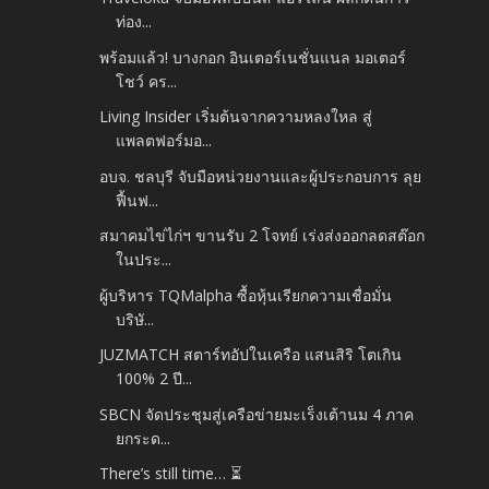
ท่อง...
พร้อมแล้ว! บางกอก อินเตอร์เนชั่นแนล มอเตอร์
โชว์ คร...
Living Insider เริ่มต้นจากความหลงใหล สู่
แพลตฟอร์มอ...
อบจ. ชลบุรี จับมือหน่วยงานและผู้ประกอบการ ลุย
ฟื้นฟ...
สมาคมไข่ไก่ฯ ขานรับ 2 โจทย์ เร่งส่งออกลดสต๊อก
ในประ...
ผู้บริหาร TQMalpha ซื้อหุ้นเรียกความเชื่อมั่น
บริษั...
JUZMATCH สตาร์ทอัปในเครือ แสนสิริ โตเกิน
100% 2 ปี...
SBCN จัดประชุมสู่เครือข่ายมะเร็งเต้านม 4 ภาค
ยกระด...
There’s still time… ⏳