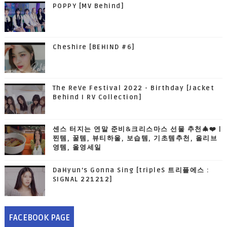
POPPY [MV Behind]
Cheshire [BEHIND #6]
The ReVe Festival 2022 - Birthday [Jacket
Behind I RV Collection]
센스 터지는 연말 준비&크리스마스 선물 추천🎄❤️ |
찐템, 꿀템, 뷰티하울, 보습템, 기초템추천, 올리브
영템, 올영세일
DaHyun’s Gonna Sing [tripleS 트리플에스 :
SIGNAL 221212]
FACEBOOK PAGE