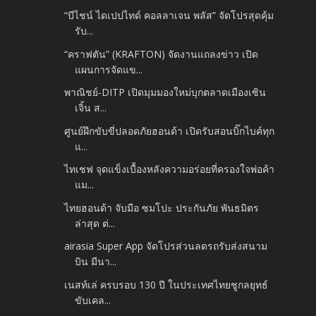
“บีไชน์ ไดเปปไทด์ คอลลาเจน พลัส” จัดโปรสุดคุ้ม
รับ...
“คราฟตัน” (KRAFTON) จัดงานแถลงข่าว เปิด
แผนการจัดแข...
พาณิชย์-DITP เปิดมุมมองใหม่บุกตลาดเมืองเซิน
เจิ้น ส...
ศูนย์ฝึกขับขี่ปลอดภัยฮอนด้า เปิดรับสอนบิ๊กไบค์ทุก
แ...
ไทเชฟ จุดแข็งเบื้องหลังความอร่อยที่ครองใจพ่อค้า
แม...
ไทยฮอนด้า จับมือ ซมโปะ ประกันภัย พันธมิตร
ล่าสุด ต่...
airasia Super App จัดโปรส่วนลดรถรับส่งสนาม
บิน มีนา...
เนสท์เล่ ครบรอบ 130 ปี ในประเทศไทยชูกลยุทธ์
ขับเคล...