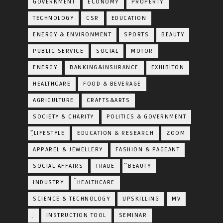
GOVERNMENT
ECONOMY
PROPERTY
TECHNOLOGY
CSR
EDUCATION
ENERGY & ENVIRONMENT
SPORTS
BEAUTY
PUBLIC SERVICE
SOCIAL
MOTOR
ENERGY
BANKING&INSURANCE
EXHIBITON
HEALTHCARE
FOOD & BEVERAGE
AGRICULTURE
CRAFTS&ARTS
SOCIETY & CHARITY
POLITICS & GOVERNMENT
ฺัLIFESTYLE
EDUCATION & RESEARCH
ZOOM
APPAREL & JEWELLERY
FASHION & PAGEANT
SOCIAL AFFAIRS
TRADE
ิBEAUTY
INDUSTRY
้HEALTHCARE
SCIENCE & TECHNOLOGY
UPSKILLING
MV
ฺ
INSTRUCTION TOOL
SEMINAR