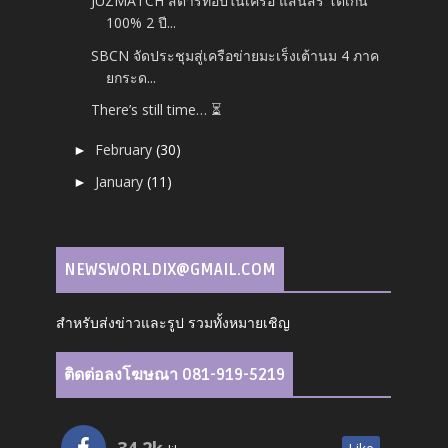
JUZMATCH สตาร์ทอัปในเครือ แสนสิริ โตเกิน
100% 2 ปี...
SBCN จัดประชุมสู่เครือข่ายมะเร็งเต้านม 4 ภาค
ยกระด...
There’s still time… ⏳
February
(30)
►
January
(11)
►
NEWSWORLDIX@GMAIL.COM
สำหรับส่งข่าวและรูป รวมทั้งหมายเชิญ
ติดต่อลงโฆษณา 081-919-5219