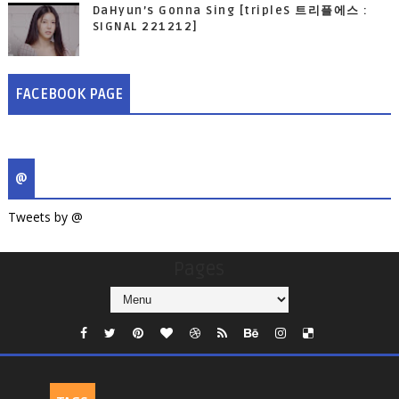
DaHyun’s Gonna Sing [tripleS 트리플에스 :
SIGNAL 221212]
FACEBOOK PAGE
@
Tweets by @
Pages