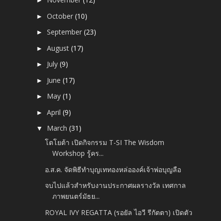
►
October
(10)
►
September
(23)
►
August
(17)
►
July
(9)
►
June
(17)
►
May
(1)
►
April
(9)
►
March
(31)
▼
โตโยต้า เปิดกิจกรรม T-SI The Wisdom
Workshop รู้คร...
อ.ส.ค. จัดพิธีทำบุญเททองหล่อองค์เจ้าพ่อบุญลือ
จบไปแล้วสำหรับงานประกาศผลรางวัล เทศกาล
ภาพยนตร์มัธย...
ROYAL IVY REGATTA (รอยัล ไอวี รีกัตตา) เปิดตัว