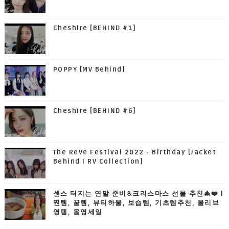
Cheshire [BEHIND #1]
POPPY [MV Behind]
Cheshire [BEHIND #6]
The ReVe Festival 2022 - Birthday [Jacket
Behind I RV Collection]
센스 터지는 연말 준비&크리스마스 선물 추천🎄❤️ |
찐템, 꿀템, 뷰티하울, 보습템, 기초템추천, 올리브
영템, 올영세일