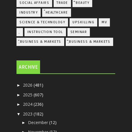
SOCIAL AFFAIRS
TRADE
ิBEAUTY
INDUSTRY
้HEALTHCARE
SCIENCE & TECHNOLOGY
UPSKILLING
MV
ฺ
INSTRUCTION TOOL
SEMINAR
ฺัBUSINESS & MARKETS
ฺิBUSINESS & MARKETS
ARCHIVE
2026
(481)
►
2025
(607)
►
2024
(236)
►
2023
(182)
▼
December
(12)
►
November
(12)