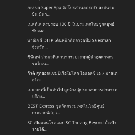
airasia Super App จัดโปรส่วนลดรถรับส่งสนาม
บิน มีนา...
เนสท์เล่ ครบรอบ 130 ปี ในประเทศไทยชูกลยุทธ์
ขับเคล...
พาณิชย์-DITP เดินหน้าติดอาวุธทีม Salesman
จังหวัด ...
ซีพีเอฟ ร่วมเวทีเสวนาการประชุมผู้นำอุตสาหกร
รมไก่เน...
กีรติ สุดยอดแชมป์เรือใบโลก ไอแอลซี เอ 7 มาสเต
อร์เว...
เมษายนนี้เป็นต้นไป ลูกจ้าง ผู้ประกอบการสามารถ
ปรึกษ...
BEST Express ชูนวัตกรรมเทคโนโลยีศูนย์
กระจายพัสดุ เ...
SC เปิดแผนโรดแมป SC Thriving Beyond ตั้งเป้า
รายได้...