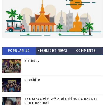
POPULAR 10
HIGHLIGHT NEWS
COMMENTS
Birthday
Cheshire
#56 STAYC 데뷔 2주년 파티🎉[MUSIC BANK IN
CHILE Behind]