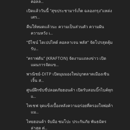
คอลล...
เปิดแล้ววันนี้ “สุขประชามาร์เก็ต ฉลองกรุง”แหล่ง
เศร...
คืนให้หมดแล้วนะ ความเป็นส่วนตัว ความฝัน
ความหวัง เ...
“บีไชน์ ไดเปปไทด์ คอลลาเจน พลัส” จัดโปรสุดคุ้ม
รับ...
“คราฟตัน” (KRAFTON) จัดงานแถลงข่าว เปิด
แผนการจัดแข...
พาณิชย์-DITP เปิดมุมมองใหม่บุกตลาดเมืองเซิน
เจิ้น ส...
ศูนย์ฝึกขับขี่ปลอดภัยฮอนด้า เปิดรับสอนบิ๊กไบค์ทุก
แ...
ไทเชฟ จุดแข็งเบื้องหลังความอร่อยที่ครองใจพ่อค้า
แม...
ไทยฮอนด้า จับมือ ซมโปะ ประกันภัย พันธมิตร
ล่าสุด ต่...