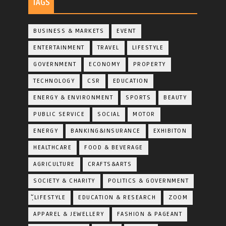
TAGS
BUSINESS & MARKETS
EVENT
ENTERTAINMENT
TRAVEL
LIFESTYLE
GOVERNMENT
ECONOMY
PROPERTY
TECHNOLOGY
CSR
EDUCATION
ENERGY & ENVIRONMENT
SPORTS
BEAUTY
PUBLIC SERVICE
SOCIAL
MOTOR
ENERGY
BANKING&INSURANCE
EXHIBITON
HEALTHCARE
FOOD & BEVERAGE
AGRICULTURE
CRAFTS&ARTS
SOCIETY & CHARITY
POLITICS & GOVERNMENT
ฺัLIFESTYLE
EDUCATION & RESEARCH
ZOOM
APPAREL & JEWELLERY
FASHION & PAGEANT