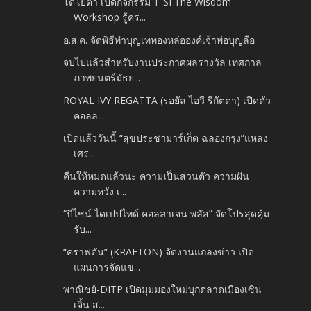
โตโยต้า เปิดกิจกรรม T-SI The Wisdom
Workshop รู้คร...
อ.ส.ค. จัดพิธีทำบุญเททองหล่อองค์เจ้าพ่อบุญลือ
จบไปแล้วสำหรับงานประกาศผลรางวัล เทศกาล
ภาพยนตร์มัธย...
ROYAL IVY REGATTA (รอยัล ไอวี รีกัตตา) เปิดตัว
คอลล...
เปิดแล้ววันนี้ “สุขประชามาร์เก็ต ฉลองกรุง”แหล่ง
เศร...
คืนให้หมดแล้วนะ ความเป็นส่วนตัว ความฝัน
ความหวัง เ...
“บีไชน์ ไดเปปไทด์ คอลลาเจน พลัส” จัดโปรสุดคุ้ม
รับ...
“คราฟตัน” (KRAFTON) จัดงานแถลงข่าว เปิด
แผนการจัดแข...
พาณิชย์-DITP เปิดมุมมองใหม่บุกตลาดเมืองเซิน
เจิ้น ส...