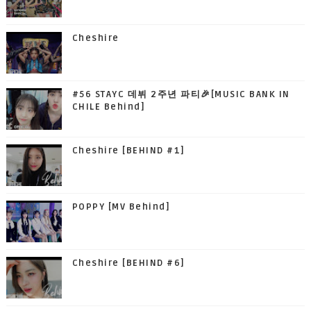
Cheshire
#56 STAYC 데뷔 2주년 파티🎉[MUSIC BANK IN
CHILE Behind]
Cheshire [BEHIND #1]
POPPY [MV Behind]
Cheshire [BEHIND #6]