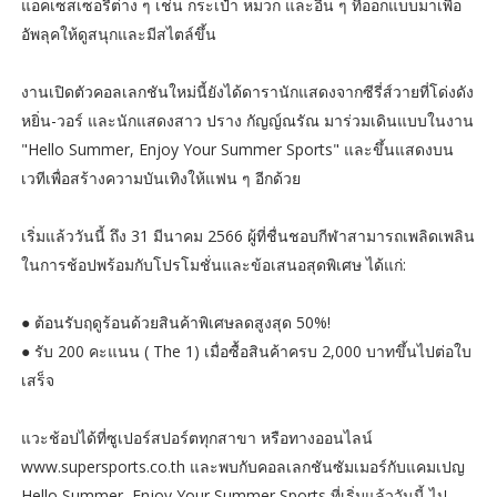
แอคเซสเซอรี่ต่าง ๆ เช่น กระเป๋า หมวก และอื่น ๆ ที่ออกแบบมาเพื่อ
อัพลุคให้ดูสนุกและมีสไตล์ขึ้น
งานเปิดตัวคอลเลกชันใหม่นี้ยังได้ดารานักแสดงจากซีรี่ส์วายที่โด่งดัง
หยิ่น-วอร์ และนักแสดงสาว ปราง กัญญ์ณรัณ มาร่วมเดินแบบในงาน
"Hello Summer, Enjoy Your Summer Sports" และขึ้นแสดงบน
เวทีเพื่อสร้างความบันเทิงให้แฟน ๆ อีกด้วย
เริ่มแล้ววันนี้ ถึง 31 มีนาคม 2566 ผู้ที่ชื่นชอบกีฬาสามารถเพลิดเพลิน
ในการช้อปพร้อมกับโปรโมชั่นและข้อเสนอสุดพิเศษ ได้แก่:
● ต้อนรับฤดูร้อนด้วยสินค้าพิเศษลดสูงสุด 50%!
● รับ 200 คะแนน ( The 1) เมื่อซื้อสินค้าครบ 2,000 บาทขึ้นไปต่อใบ
เสร็จ
แวะช้อปได้ที่ซูเปอร์สปอร์ตทุกสาขา หรือทางออนไลน์
www.supersports.co.th และพบกับคอลเลกชันซัมเมอร์กับแคมเปญ
Hello Summer, Enjoy Your Summer Sports ที่เริ่มแล้ววันนี้ ไป