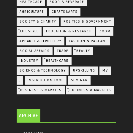
HEALTHCARE
FOOD & BEVERAGE
AGRICULTURE
CRAFTS&ARTS
SOCIETY & CHARITY
POLITICS & GOVERNMENT
ฺัLIFESTYLE
EDUCATION & RESEARCH
ZOOM
APPAREL & JEWELLERY
FASHION & PAGEANT
SOCIAL AFFAIRS
TRADE
ิBEAUTY
INDUSTRY
้HEALTHCARE
SCIENCE & TECHNOLOGY
UPSKILLING
MV
ฺ
INSTRUCTION TOOL
SEMINAR
ฺัBUSINESS & MARKETS
ฺิBUSINESS & MARKETS
ARCHIVE