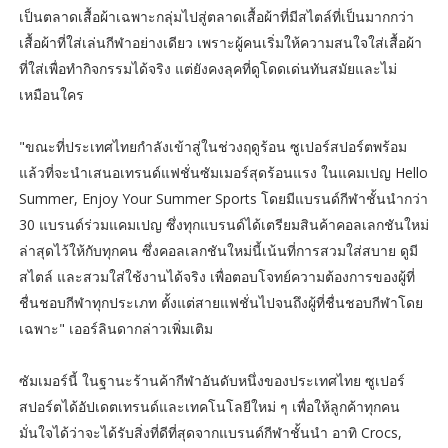
เป็นตลาดเสื้อผ้าเฉพาะกลุ่มไปสู่ตลาดเสื้อผ้าที่มีสไตล์ที่เป็นมากกว่า
เสื้อผ้าที่ใส่เล่นกีฬาอย่างเดียว เพราะผู้คนเริ่มให้ความสนใจใส่เสื้อผ้า
ที่ใส่เพื่อทำกิจกรรมได้จริง แต่ยังคงลุคที่ดูโดดเด่นทันสมัยและไม่
เหมือนใคร
"ขณะที่ประเทศไทยกำลังเข้าสู่ในช่วงฤดูร้อน ซูเปอร์สปอร์ตพร้อม
แล้วที่จะนำเสนอเทรนด์แฟชั่นซัมเมอร์สุดร้อนแรง ในแคมเปญ Hello
Summer, Enjoy Your Summer Sports โดยมีแบรนด์กีฬาชั้นนำกว่า
30 แบรนด์ร่วมแคมเปญ ซึ่งทุกแบรนด์ได้เตรียมสินค้าคอลเลกชันใหม่
ล่าสุดไว้ให้กับทุกคน ซึ่งคอลเลกชันใหม่นี้เน้นที่การสวมใส่สบาย ดูมี
สไตล์ และสวมใส่ใช้งานได้จริง เพื่อตอบโจทย์ความต้องการของผู้ที่
ชื่นชอบกีฬาทุกประเภท ตั้งแต่สายแฟชั่นไปจนถึงผู้ที่ชื่นชอบกีฬาโดย
เฉพาะ" เออร์ลินดากล่าวเพิ่มเติม
ซัมเมอร์นี้ ในฐานะร้านค้ากีฬาอันดับหนึ่งของประเทศไทย ซูเปอร์
สปอร์ตได้อัปเดตเทรนด์และเทคโนโลยีใหม่ ๆ เพื่อให้ลูกค้าทุกคน
มั่นใจได้ว่าจะได้รับสิ่งที่ดีที่สุดจากแบรนด์กีฬาชั้นนำ อาทิ Crocs,