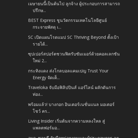
เมษายนนี้เป็นต้นไป ลูกจ้าง ผู้ประกอบการสามารถ
ปรึกษ...
BEST Express ชูนวัตกรรมเทคโนโลยีศูนย์
กระจายพัสดุ เ...
SC เปิดแผนโรดแมป SC Thriving Beyond ตั้งเป้า
รายได้...
ซุปเปอร์สปอร์ตชวนฟิตรับซัมเมอร์ด้วยคอลเลกชัน
ใหม่ 2...
กระทิงแดง ส่งโกลบอลแคมเปญ Trust Your
Energy จัดเต็...
Traveloka จับมือฟิลิปปินส์ แอร์ไลน์ ผลักดันการ
ท่อง...
พร้อมแล้ว! บางกอก อินเตอร์เนชั่นแนล มอเตอร์
โชว์ คร...
Living Insider เริ่มต้นจากความหลงใหล สู่
แพลตฟอร์มอ...
อบจ. ชลบุรี จับมือหน่วยงานและผู้ประกอบการ ลุย