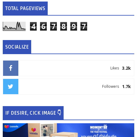
TOTAL PAGEVIEWS
4
6
7
8
9
7
SOCIALIZE
3.2k
Likes
1.7k
Followers
IF DESIRE, CICK IMAGE 👇