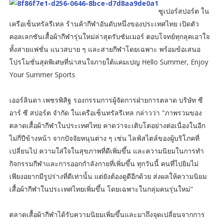
ซูเปอร์สปอร์ต ใน
เครือเซ็นทรัลรีเทล ร้านค้ากีฬาอันดับหนึ่งของประเทศไทย เปิดตัว
คอลเลกชันเสื้อผ้ากีฬารุ่นใหม่ล่าสุดรับซัมเมอร์ ตอบโจทย์ทุกลุคเอาใจ
ทั้งสายแฟชั่น แนวสบาย ๆ และสายกีฬาโดยเฉพาะ พร้อมข้อเสนอ
โปรโมชั่นสุดพิเศษที่น่าสนใจภายใต้แคมเปญ Hello Summer, Enjoy
Your Summer Sports
เออร์ลินดา เพชรพิสิฐ รองกรรมการผู้จัดการฝ่ายการตลาด บริษัท ซี
อาร์ ซี สปอร์ต จำกัด ในเครือเซ็นทรัลรีเทล กล่าวว่า "ภาพรวมของ
ตลาดเสื้อผ้ากีฬาในประเทศไทย คาดว่าจะเติบโตอย่างต่อเนื่องในอีก
ไม่กี่ปีข้างหน้า จากปัจจัยหนุนต่าง ๆ เช่น ไลฟ์สไตล์ของผู้บริโภคที่
เปลี่ยนไป ความใส่ใจในสุขภาพที่ดีเพิ่มขึ้น และความนิยมในการทำ
กิจกรรมกีฬาและการออกกำลังกายที่เพิ่มขึ้น ทุกวันนี้ คนที่ไปยิมไม่
เพียงอยากมีรูปร่างที่ดีเท่านั้น แต่ยังต้องดูดีอีกด้วย ส่งผลให้ความนิยม
เสื้อผ้ากีฬาในประเทศไทยเพิ่มขึ้น โดยเฉพาะในกลุ่มคนรุ่นใหม่"
ตลาดเสื้อผ้ากีฬาได้รับความนิยมเพิ่มขึ้นและมาถึงจุดเปลี่ยนจากการ