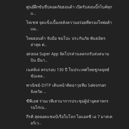
ศูนย์ฝึกขับขี่ปลอดภัยฮอนด้า เปิดรับสอนบิ๊กไบค์ทุก
แ...
ไทเชฟ จุดแข็งเบื้องหลังความอร่อยที่ครองใจพ่อค้า
แม...
ไทยฮอนด้า จับมือ ซมโปะ ประกันภัย พันธมิตร
ล่าสุด ต่...
airasia Super App จัดโปรส่วนลดรถรับส่งสนาม
บิน มีนา...
เนสท์เล่ ครบรอบ 130 ปี ในประเทศไทยชูกลยุทธ์
ขับเคล...
พาณิชย์-DITP เดินหน้าติดอาวุธทีม Salesman
จังหวัด ...
ซีพีเอฟ ร่วมเวทีเสวนาการประชุมผู้นำอุตสาหกร
รมไก่เน...
กีรติ สุดยอดแชมป์เรือใบโลก ไอแอลซี เอ 7 มาสเต
อร์เว...