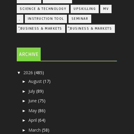
SCIENCE & TECHNOLOGY
UPSKILLING
MV
ฺ
INSTRUCTION TOOL
SEMINAR
ฺัBUSINESS & MARKETS
ฺิBUSINESS & MARKETS
ARCHIVE
2026
(485)
▼
August
(17)
►
July
(89)
►
June
(75)
►
May
(86)
►
April
(64)
►
March
(58)
►