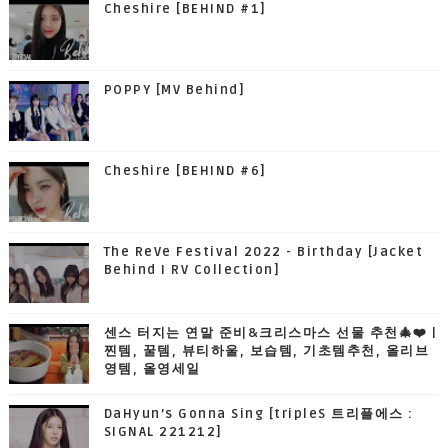
Cheshire [BEHIND #1]
POPPY [MV Behind]
Cheshire [BEHIND #6]
The ReVe Festival 2022 - Birthday [Jacket
Behind I RV Collection]
센스 터지는 연말 준비&크리스마스 선물 추천🎄❤️ |
찐템, 꿀템, 뷰티하울, 보습템, 기초템추천, 올리브
영템, 올영세일
DaHyun’s Gonna Sing [tripleS 트리플에스 :
SIGNAL 221212]