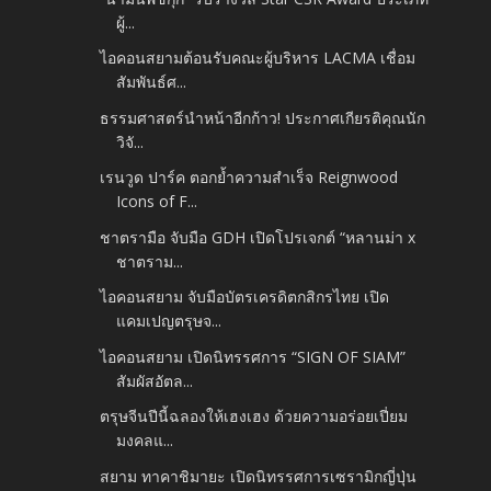
ผู้...
ไอคอนสยามต้อนรับคณะผู้บริหาร LACMA เชื่อม
สัมพันธ์ศ...
ธรรมศาสตร์นำหน้าอีกก้าว! ประกาศเกียรติคุณนัก
วิจั...
เรนวูด ปาร์ค ตอกย้ำความสำเร็จ Reignwood
Icons of F...
ชาตรามือ จับมือ GDH เปิดโปรเจกต์ “หลานม่า x
ชาตราม...
ไอคอนสยาม จับมือบัตรเครดิตกสิกรไทย เปิด
แคมเปญตรุษจ...
ไอคอนสยาม เปิดนิทรรศการ “SIGN OF SIAM”
สัมผัสอัตล...
ตรุษจีนปีนี้ฉลองให้เฮงเฮง ด้วยความอร่อยเปี่ยม
มงคลแ...
สยาม ทาคาชิมายะ เปิดนิทรรศการเซรามิกญี่ปุ่น