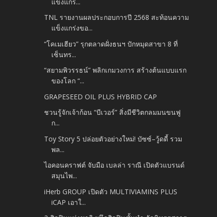
แข็งแกร...
TNL รายงานผลประกอบการปี 2568 สะท้อนความ
แข็งแกร่งขอ...
“โคเมเฮียว” รุกตลาดฝั่งธนฯ ปักหมุดสาขา 8 ที่
เซ็นทร...
“สยามพิวรรธน์” พลิกเกมวงการ สร้างต้นแบบแรก
ของโลก “...
GRAPESEED OIL PLUS HYBRID CAP
ชวนรู้จักเจ้าก้อน “บีเวอร์” สิ่งมีชีวิตกลมมนขนฟู
ก...
Toy Story 5 ปล่อยตัวอย่างใหม่! บัซซ์–วู้ดดี้ รวม
พล...
ไอคอนคราฟต์ จับมือ เบลล่า ราณี เปิดตัวแบรนด์
สมุนไพ...
iHerb GROUP เปิดตัว MULTIVIAMINS PLUS
iCAP เอาใ...