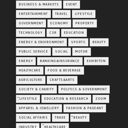
BUSINESS & MARKETS
EVENT
ENTERTAINMENT
TRAVEL
LIFESTYLE
GOVERNMENT
ECONOMY
PROPERTY
TECHNOLOGY
CSR
EDUCATION
ENERGY & ENVIRONMENT
SPORTS
BEAUTY
PUBLIC SERVICE
SOCIAL
MOTOR
ENERGY
BANKING&INSURANCE
EXHIBITON
HEALTHCARE
FOOD & BEVERAGE
AGRICULTURE
CRAFTS&ARTS
SOCIETY & CHARITY
POLITICS & GOVERNMENT
ฺัLIFESTYLE
EDUCATION & RESEARCH
ZOOM
APPAREL & JEWELLERY
FASHION & PAGEANT
SOCIAL AFFAIRS
TRADE
ิBEAUTY
INDUSTRY
้HEALTHCARE