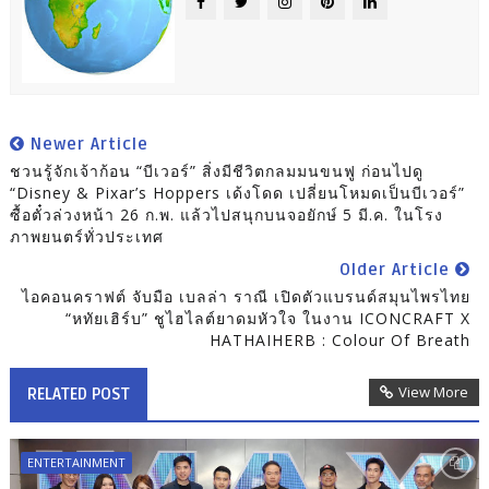
Newer Article
ชวนรู้จักเจ้าก้อน “บีเวอร์” สิ่งมีชีวิตกลมมนขนฟู ก่อนไปดู
“Disney & Pixar’s Hoppers เด้งโดด เปลี่ยนโหมดเป็นบีเวอร์”
ซื้อตั๋วล่วงหน้า 26 ก.พ. แล้วไปสนุกบนจอยักษ์ 5 มี.ค. ในโรง
ภาพยนตร์ทั่วประเทศ
Older Article
ไอคอนคราฟต์ จับมือ เบลล่า ราณี เปิดตัวแบรนด์สมุนไพรไทย
“หทัยเฮิร์บ” ชูไฮไลต์ยาดมหัวใจ ในงาน ICONCRAFT X
HATHAIHERB : Colour Of Breath
View More
RELATED POST
ENTERTAINMENT