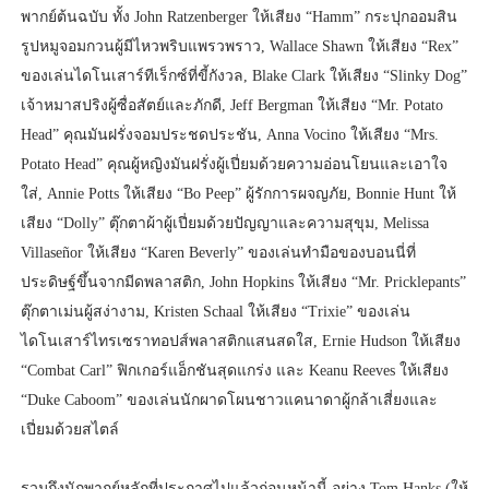
พากย์ต้นฉบับ ทั้ง John Ratzenberger ให้เสียง “Hamm” กระปุกออมสิน
รูปหมูจอมกวนผู้มีไหวพริบแพรวพราว, Wallace Shawn ให้เสียง “Rex”
ของเล่นไดโนเสาร์ทีเร็กซ์ที่ขี้กังวล, Blake Clark ให้เสียง “Slinky Dog”
เจ้าหมาสปริงผู้ซื่อสัตย์และภักดี, Jeff Bergman ให้เสียง “Mr. Potato
Head” คุณมันฝรั่งจอมประชดประชัน, Anna Vocino ให้เสียง “Mrs.
Potato Head” คุณผู้หญิงมันฝรั่งผู้เปี่ยมด้วยความอ่อนโยนและเอาใจ
ใส่, Annie Potts ให้เสียง “Bo Peep” ผู้รักการผจญภัย, Bonnie Hunt ให้
เสียง “Dolly” ตุ๊กตาผ้าผู้เปี่ยมด้วยปัญญาและความสุขุม, Melissa
Villaseñor ให้เสียง “Karen Beverly” ของเล่นทำมือของบอนนี่ที่
ประดิษฐ์ขึ้นจากมีดพลาสติก, John Hopkins ให้เสียง “Mr. Pricklepants”
ตุ๊กตาเม่นผู้สง่างาม, Kristen Schaal ให้เสียง “Trixie” ของเล่น
ไดโนเสาร์ไทรเซราทอปส์พลาสติกแสนสดใส, Ernie Hudson ให้เสียง
“Combat Carl” ฟิกเกอร์แอ็กชันสุดแกร่ง และ Keanu Reeves ให้เสียง
“Duke Caboom” ของเล่นนักผาดโผนชาวแคนาดาผู้กล้าเสี่ยงและ
เปี่ยมด้วยสไตล์
รวมถึงนักพากย์หลักที่ประกาศไปแล้วก่อนหน้านี้ อย่าง Tom Hanks (ให้