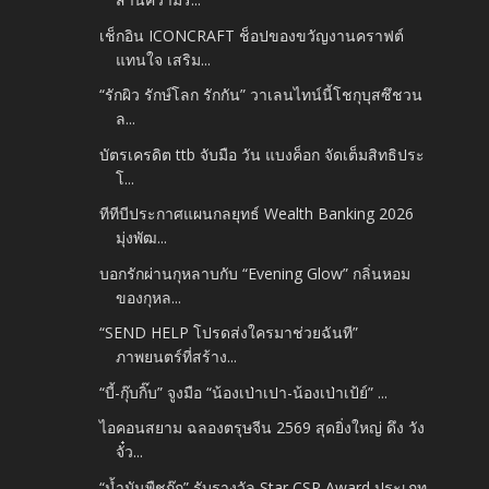
เช็กอิน ICONCRAFT ช็อปของขวัญงานคราฟต์
แทนใจ เสริม...
“รักผิว รักษ์โลก รักกัน” วาเลนไทน์นี้โชกุบุสซึชวน
ล...
บัตรเครดิต ttb จับมือ วัน แบงค็อก จัดเต็มสิทธิประ
โ...
ทีทีบีประกาศแผนกลยุทธ์ Wealth Banking 2026
มุ่งพัฒ...
บอกรักผ่านกุหลาบกับ “Evening Glow” กลิ่นหอม
ของกุหล...
“SEND HELP โปรดส่งใครมาช่วยฉันที”
ภาพยนตร์ที่สร้าง...
“บี้-กุ๊บกิ๊บ” จูงมือ “น้องเป่าเปา-น้องเป่าเป้ย์” ...
ไอคอนสยาม ฉลองตรุษจีน 2569 สุดยิ่งใหญ่ ดึง วัง
จั๋ว...
“น้ำมันพืชกุ๊ก” รับรางวัล Star CSR Award ประเภท