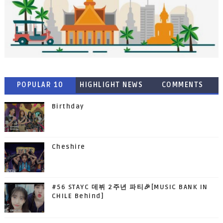
POPULAR 10
HIGHLIGHT NEWS
COMMENTS
Birthday
Cheshire
#56 STAYC 데뷔 2주년 파티🎉[MUSIC BANK IN
CHILE Behind]