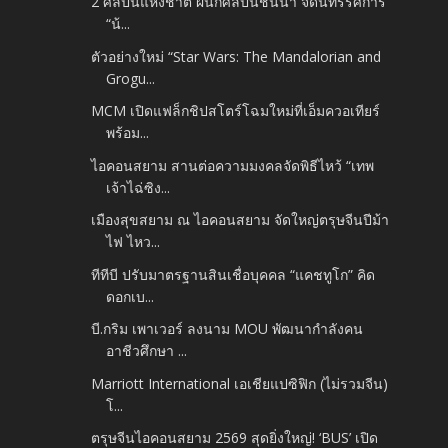
2 ศิลปินแห่งชาติ ผนึกศิลปินชั้นนำ จัดนิทรรศการ
“น้...
ตัวอย่างใหม่ “Star Wars: The Mandalorian and
Grogu...
MCM เปิดแฟล็กชิปสโตร์โฉมใหม่ที่เอ็มควอเทียร์
พร้อม...
ไอคอนสยาม สานต่อความมงคลจัดพิธีไหว้ “เทพ
เจ้าไฉ่ซิง...
เมืองสุขสยาม ณ ไอคอนสยาม จัดใหญ่ตรุษจีนปีม้า
ไฟ ไหว...
ทีทีบี ปรับมาตรฐานสินเชื่อบุคคล “แคชทูโก” คิด
ดอกเบ...
บี.กริม เพาเวอร์ ลงนาม MOU พัฒนากำลังคน
อาชีวศึกษา ...
Marriott International เอเชียแปซิฟิก (ไม่รวมจีน)
โ...
ตรุษจีนไอคอนสยาม 2569 สุดยิ่งใหญ่! ‘BUS’ เปิด