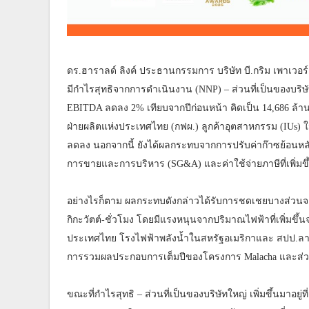
ดร.ฮาราลด์ ลิงค์ ประธานกรรมการ บริษัท บี.กริม เพาเวอร
มีกำไรสุทธิจากการดำเนินงาน (NNP) – ส่วนที่เป็นของบริษัทใ
EBITDA ลดลง 2% เทียบจากปีก่อนหน้า คิดเป็น 14,686 ล
ฝ่ายผลิตแห่งประเทศไทย (กฟผ.) ลูกค้าอุตสาหกรรม (IUs
ลดลง นอกจากนี้ ยังได้ผลกระทบจากการปรับค่าก๊าซย้อนหลั
การขายและการบริหาร (SG&A) และค่าใช้จ่ายภาษีที่เพิ่มขึ
อย่างไรก็ตาม ผลกระทบดังกล่าวได้รับการชดเชยบางส่วนจาก
กิกะวัตต์-ชั่วโมง โดยมีแรงหนุนจากปริมาณไฟฟ้าที่เพิ่มข
ประเทศไทย โรงไฟฟ้าพลังน้ำในสหรัฐอเมริกาและ สปป.ลาว 
การรวมผลประกอบการเต็มปีของโครงการ Malacha และส่วนแบ
ขณะที่กำไรสุทธิ – ส่วนที่เป็นของบริษัทใหญ่ เพิ่มขึ้นมาอย