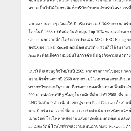
คอม อินเตอร์เนชั่นแนล เพื่อจัดหาและร่วมพัฒนาระบบไฟฟ้
ความเป็นไปได้ในการจัดตั้งบริษัทร่วมทุนสำหรับโครงการที่เ
จากผลงานต่างๆ ส่งผลให้ บี.กริม เพาเวอร์ ได้รับการยอม
โดยในปี 2568 บริษัทติดอันดับกลุ่ม Top 10% ของอุตสาหก
Global นอกจากนี้ยังได้รับการประเมิน MSCI ESG Rating ร
ดัชนีของ FTSE Russell ต่อเนื่องเป็นปีที่ 6 รวมถึงได้รับรา
Asia สะท้อนถึงความมุ่งมั่นในการดำเนินธุรกิจตามแนวทา
แนวโน้มเศรษฐกิจไทยในปี 2569 จากคาดการณ์ของธนาคาร
ขยายตัวต่ำลงจากปี 2568 ตามการบริโภคภาคเอกชนที่ชะล
ทางภาษีของสหรัฐฯขณะที่ภาคการท่องเที่ยวทยอยฟื้นตัว สำ
290 บาทต่อล้านบีทียู ซึ่งอยู่ในระดับที่ต่ำกว่าปี 2568 ที่ราค
LNG ไม่เกิน 9 ลำ เพื่อนำเข้าสู่ระบบ Pool Gas และตั้งเป้า
ของ บี.กริม เพาเวอร์ ที่คาดว่าจะเริ่มดำเนินการเชิงพาณิชย์
เมกะวัตต์ โรงไฟฟ้าพลังงานแสงอาทิตย์แบบติดตั้งบนหลังค
35 เมกะวัตต์ โรงไฟฟ้าพลังงานลมนอกชายฝั่ง Nakwol 1 กำล