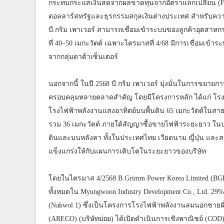
กระทบกระแสเงินสดจากผลขาดทุนจากอัตราแลกเปลี่ยน (FX) ที
ดอลลาร์สหรัฐและธุรกรรมสกุลเงินต่างประเทศ สำหรับควา
บี.กริม เพาเวอร์ สามารถเชื่อมเข้าระบบของลูกค้าอุตสาหกร
ที่ 40–50 เมกะวัตต์ เฉพาะไตรมาสที่ 4/68 มีการเชื่อมเ
จากกลุ่มดาต้าเซ็นเตอร์
นอกจากนี้ ในปี 2568 บี.กริม เพาเวอร์ มุ่งมั่นในการขยาย
ครอบคลุมหลายตลาดสำคัญ โดยมีโครงการหลัก ได้แก่ โรงไฟ
โรงไฟฟ้าพลังงานแสงอาทิตย์บนพื้นดิน 65 เมกะวัตต์ในส
รวม 36 เมกะวัตต์ ภายใต้สัญญาซื้อขายไฟฟ้าระยะยาว ในป
ดินและบนหลังคา ทั้งในประเทศไทย เวียดนาม ญี่ปุ่น และส
แข็งแกร่งให้กับแผนการเติบโตในระยะยาวของบริษัท
โดยในไตรมาส 4/2568 B.Grimm Power Korea Limited (BGP (
ทั้งหมดใน Myungwoon Industry Development Co., Ltd. 29% 
(Nakwol 1) ซึ่งเป็นโครงการโรงไฟฟ้าพลังงานลมนอกชายฝั่
(ARECO) (บริษัทย่อย) ได้เปิดดำเนินการเชิงพาณิชย์ (COD)