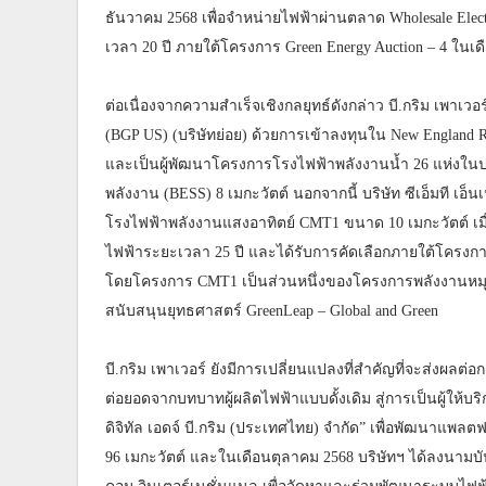
ธันวาคม 2568 เพื่อจำหน่ายไฟฟ้าผ่านตลาด Wholesale Elec
เวลา 20 ปี ภายใต้โครงการ Green Energy Auction – 4 ใน
ต่อเนื่องจากความสำเร็จเชิงกลยุทธ์ดังกล่าว บี.กริม เพาเวอ
(BGP US) (บริษัทย่อย) ด้วยการเข้าลงทุนใน New England Re
และเป็นผู้พัฒนาโครงการโรงไฟฟ้าพลังงานน้ำ 26 แห่งในป
พลังงาน (BESS) 8 เมกะวัตต์ นอกจากนี้ บริษัท ซีเอ็มที เอ็
โรงไฟฟ้าพลังงานแสงอาทิตย์ CMT1 ขนาด 10 เมกะวัตต์ เมื
ไฟฟ้าระยะเวลา 25 ปี และได้รับการคัดเลือกภายใต้โครงการร
โดยโครงการ CMT1 เป็นส่วนหนึ่งของโครงการพลังงานหมุนเว
สนับสนุนยุทธศาสตร์ GreenLeap – Global and Green
บี.กริม เพาเวอร์ ยังมีการเปลี่ยนแปลงที่สำคัญที่จะส่งผลต
ต่อยอดจากบทบาทผู้ผลิตไฟฟ้าแบบดั้งเดิม สู่การเป็นผู้ให้บริกา
ดิจิทัล เอดจ์ บี.กริม (ประเทศไทย) จำกัด” เพื่อพัฒนาแพลต
96 เมกะวัตต์ และในเดือนตุลาคม 2568 บริษัทฯ ได้ลงนามบั