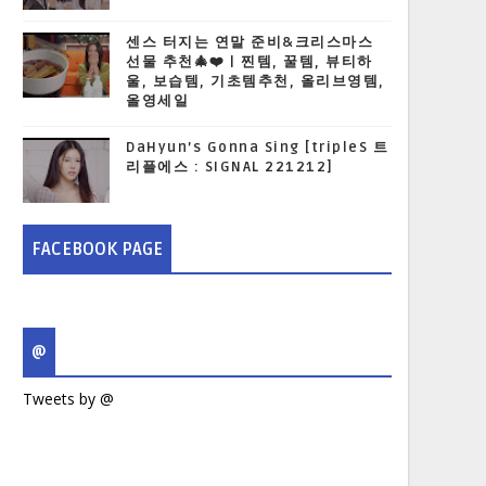
센스 터지는 연말 준비&크리스마스
선물 추천🎄❤️ | 찐템, 꿀템, 뷰티하
울, 보습템, 기초템추천, 올리브영템,
올영세일
DaHyun’s Gonna Sing [tripleS 트
리플에스 : SIGNAL 221212]
FACEBOOK PAGE
@
Tweets by @