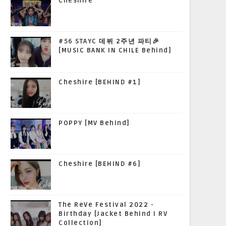
Cheshire
#56 STAYC 데뷔 2주년 파티🎉
[MUSIC BANK IN CHILE Behind]
Cheshire [BEHIND #1]
POPPY [MV Behind]
Cheshire [BEHIND #6]
The ReVe Festival 2022 -
Birthday [Jacket Behind I RV
Collection]