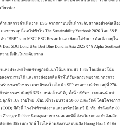
าที่มีความมั่นคงและมีประสิทธิภาพสำหรับดาต้าเซ็นเตอร์ รวมถึงศึกษา
กี่ยวข้อง
รับด้านผลการดำเนินงาน ESG จากสถาบันชั้นนำระดับสากลอย่างต่อเนื่อง
รรมสาธารณูปโภคไฟฟ้าใน The Sustainability Yearbook 2026 โดย S&P
ะดับ “BBB” จาก MSCI ESG Research และยังคงได้รับการคัดเลือกอยู่ใน
งวัล Best SDG Bond และ Best Blue Bond in Asia 2025 จาก Alpha Southeast
งความยั่งยืนในระดับสากล
แห่งประเทศไทยเศรษฐกิจมีแนวโน้มขยายตัว 1.5% โดยมีแนวโน้ม
อลงตามรายได้ และการส่งออกสินค้าที่ได้รับผลกระทบจากมาตรการ
หรับราคาก๊าซธรรมชาติของโรงไฟฟ้า SPP คาดการณ์ว่าจะอยู่ที่ 270-
าก๊าซธรรมชาติอยู่ที่ 323 บาทต่อล้านบีทียู ทั้งนี้ บริษัทฯ วางแผนนำเข้า
เพิ่มลูกค้า IUs รายใหม่ เชื่อมเข้าระบบรวม 50-60 เมกะวัตต์ โดยโครงการ
 (COD) มีดังนี้ โรงไฟฟ้าพลังงานแสงอาทิตย์อินทรี บี.กริม กำลังผลิต 80
า Zhongce Rubber นิคมอุตสาหกรรมอมตะซิตี้ จังหวัดระยอง กำลังผลิต
ังผลิต 365 เมกะวัตต์ โรงไฟฟ้าพลังงานลมบนฝั่ง Huong Hoa 1 กำลัง