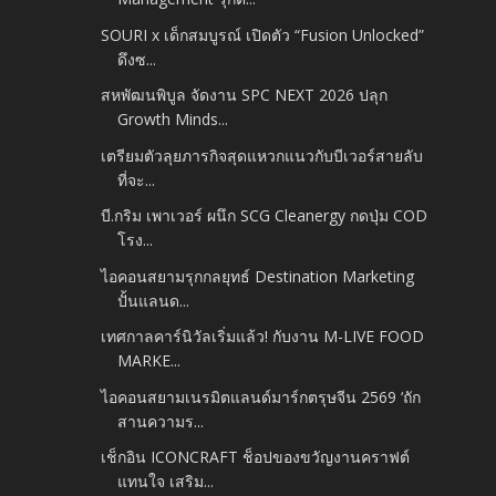
SOURI x เด็กสมบูรณ์ เปิดตัว “Fusion Unlocked”
ดึงซ...
สหพัฒนพิบูล จัดงาน SPC NEXT 2026 ปลุก
Growth Minds...
เตรียมตัวลุยภารกิจสุดแหวกแนวกับบีเวอร์สายลับ
ที่จะ...
บี.กริม เพาเวอร์ ผนึก SCG Cleanergy กดปุ่ม COD
โรง...
ไอคอนสยามรุกกลยุทธ์ Destination Marketing
ปั้นแลนด...
เทศกาลคาร์นิวัลเริ่มแล้ว! กับงาน M-LIVE FOOD
MARKE...
ไอคอนสยามเนรมิตแลนด์มาร์กตรุษจีน 2569 ‘ถัก
สานความร...
เช็กอิน ICONCRAFT ช็อปของขวัญงานคราฟต์
แทนใจ เสริม...