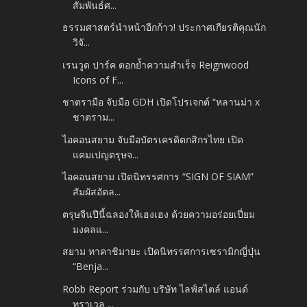
สัมพันธ์ศ...
ธรรมศาสตร์นำหน้าอีกก้าว! ประกาศเกียรติคุณนัก
วิจั...
เรนวูด ปาร์ค ตอกย้ำความสำเร็จ Reignwood
Icons of F...
ชาตรามือ จับมือ GDH เปิดโปรเจกต์ “หลานม่า x
ชาตราม...
ไอคอนสยาม จับมือบัตรเครดิตกสิกรไทย เปิด
แคมเปญตรุษจ...
ไอคอนสยาม เปิดนิทรรศการ “SIGN OF SIAM”
สัมผัสอัตล...
ตรุษจีนปีนี้ฉลองให้เฮงเฮง ด้วยความอร่อยเปี่ยม
มงคลแ...
สยาม ทาคาชิมายะ เปิดนิทรรศการเซรามิกญี่ปุ่น
“Benja...
Robb Report ร่วมกับ บริษัท ไลฟ์สไตล์ แอนด์
ทราเวล ...