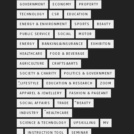
GOVERNMENT
ECONOMY
PROPERTY
TECHNOLOGY
CSR
EDUCATION
ENERGY & ENVIRONMENT
SPORTS
BEAUTY
PUBLIC SERVICE
SOCIAL
MOTOR
ENERGY
BANKING&INSURANCE
EXHIBITON
HEALTHCARE
FOOD & BEVERAGE
AGRICULTURE
CRAFTS&ARTS
SOCIETY & CHARITY
POLITICS & GOVERNMENT
ฺัLIFESTYLE
EDUCATION & RESEARCH
ZOOM
APPAREL & JEWELLERY
FASHION & PAGEANT
SOCIAL AFFAIRS
TRADE
ิBEAUTY
INDUSTRY
้HEALTHCARE
SCIENCE & TECHNOLOGY
UPSKILLING
MV
ฺ
INSTRUCTION TOOL
SEMINAR