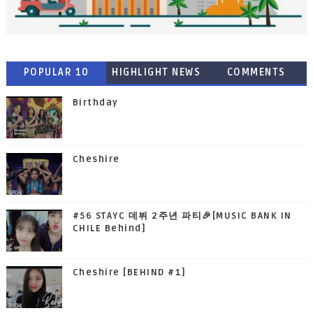
POPULAR 10
HIGHLIGHT NEWS
COMMENTS
Birthday
Cheshire
#56 STAYC 데뷔 2주년 파티🎉[MUSIC BANK IN
CHILE Behind]
Cheshire [BEHIND #1]