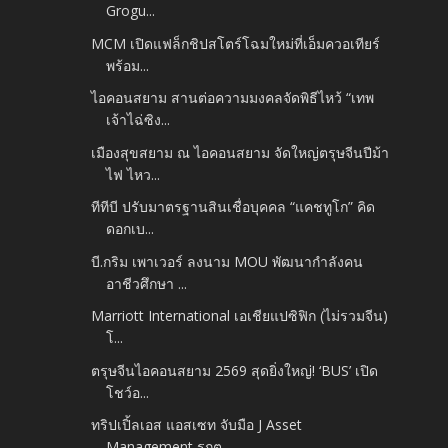
Grogu...
MCM เปิดแฟล็กชิปสโตร์โฉมใหม่ที่เอ็มควอเทียร์
พร้อม...
ไอคอนสยาม สานต่อความมงคลจัดพิธีไหว้ “เทพ
เจ้าไฉ่ซิง...
เมืองสุขสยาม ณ ไอคอนสยาม จัดใหญ่ตรุษจีนปีม้า
ไฟ ไหว...
ทีทีบี ปรับมาตรฐานสินเชื่อบุคคล “แคชทูโก” คิด
ดอกเบ...
บี.กริม เพาเวอร์ ลงนาม MOU พัฒนากำลังคน
อาชีวศึกษา ...
Marriott International เอเชียแปซิฟิก (ไม่รวมจีน)
โ...
ตรุษจีนไอคอนสยาม 2569 สุดยิ่งใหญ่! ‘BUS’ เปิด
โชว์อ...
ทริปเปิ้ลเอส แอสเซท จับมือ J Asset
Management รุกต...