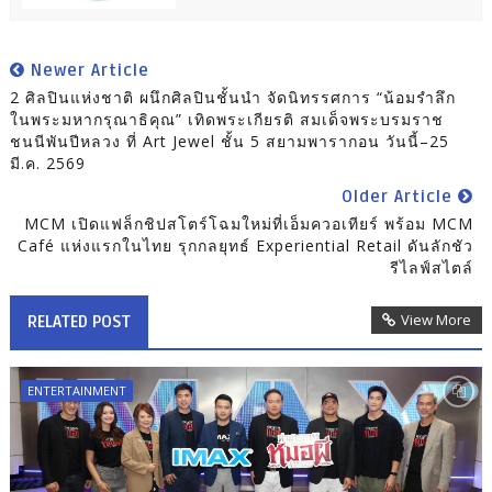
Newer Article
2 ศิลปินแห่งชาติ ผนึกศิลปินชั้นนำ จัดนิทรรศการ “น้อมรำลึก
ในพระมหากรุณาธิคุณ” เทิดพระเกียรติ สมเด็จพระบรมราช
ชนนีพันปีหลวง ที่ Art Jewel ชั้น 5 สยามพารากอน วันนี้–25
มี.ค. 2569
Older Article
MCM เปิดแฟล็กชิปสโตร์โฉมใหม่ที่เอ็มควอเทียร์ พร้อม MCM
Café แห่งแรกในไทย รุกกลยุทธ์ Experiential Retail ดันลักชัว
รีไลฟ์สไตล์
View More
RELATED POST
ENTERTAINMENT