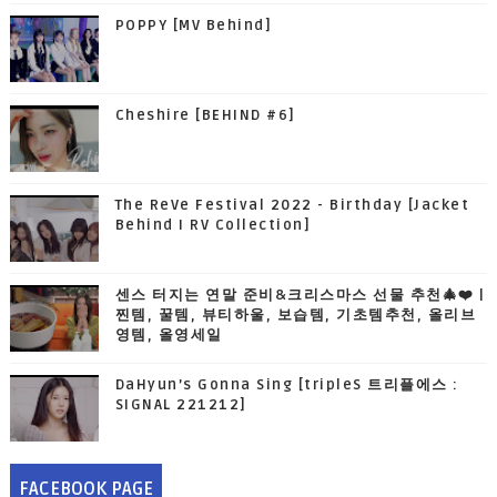
POPPY [MV Behind]
Cheshire [BEHIND #6]
The ReVe Festival 2022 - Birthday [Jacket
Behind I RV Collection]
센스 터지는 연말 준비&크리스마스 선물 추천🎄❤️ |
찐템, 꿀템, 뷰티하울, 보습템, 기초템추천, 올리브
영템, 올영세일
DaHyun’s Gonna Sing [tripleS 트리플에스 :
SIGNAL 221212]
FACEBOOK PAGE