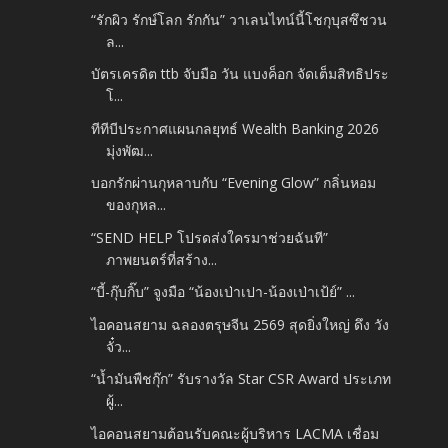
“รักผิว รักษ์โลก รักกัน” วาเลนไทน์นี้โชกุบุสซึชวน
ล...
บัตรเครดิต ttb จับมือ วัน แบงค็อก จัดเต็มสิทธิประ
โ...
ทีทีบีประกาศแผนกลยุทธ์ Wealth Banking 2026
มุ่งพัฒ...
บอกรักผ่านกุหลาบกับ “Evening Glow” กลิ่นหอม
ของกุหล...
“SEND HELP โปรดส่งใครมาช่วยฉันที”
ภาพยนตร์ที่สร้าง...
“บี้-กุ๊บกิ๊บ” จูงมือ “น้องเป่าเปา-น้องเป่าเป้ย์” ...
ไอคอนสยาม ฉลองตรุษจีน 2569 สุดยิ่งใหญ่ ดึง วัง
จั๋ว...
“น้ำมันพืชกุ๊ก” รับรางวัล Star CSR Award ประเภท
ผู้...
ไอคอนสยามต้อนรับคณะผู้บริหาร LACMA เชื่อม