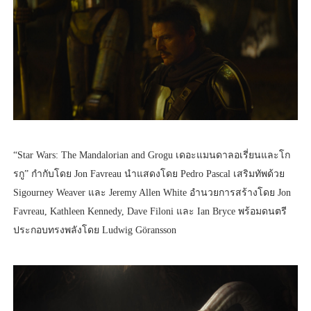
“Star Wars: The Mandalorian and Grogu เดอะแมนดาลอเรี่ยนและโก
รกู” กำกับโดย Jon Favreau นำแสดงโดย Pedro Pascal เสริมทัพด้วย
Sigourney Weaver และ Jeremy Allen White อำนวยการสร้างโดย Jon
Favreau, Kathleen Kennedy, Dave Filoni และ Ian Bryce พร้อมดนตรี
ประกอบทรงพลังโดย Ludwig Göransson