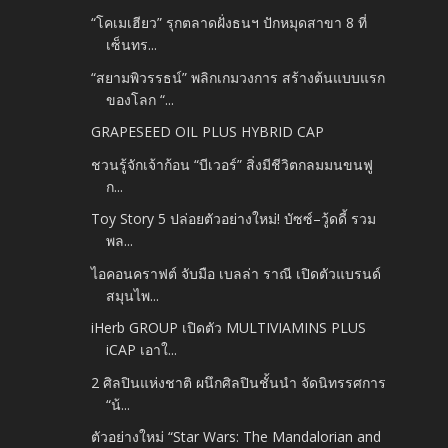
“โคเมเฮียว” รุกตลาดฝั่งธนฯ ปักหมุดสาขา 8 ที่
เซ็นทร...
“สยามพิวรรธน์” พลิกเกมวงการ สร้างต้นแบบแรก
ของโลก “...
GRAPESEED OIL PLUS HYBRID CAP
ชวนรู้จักเจ้าก้อน “บีเวอร์” สิ่งมีชีวิตกลมมนขนฟู
ก...
Toy Story 5 ปล่อยตัวอย่างใหม่! บัซซ์–วู้ดดี้ รวม
พล...
ไอคอนคราฟต์ จับมือ เบลล่า ราณี เปิดตัวแบรนด์
สมุนไพ...
iHerb GROUP เปิดตัว MULTIVIAMINS PLUS
iCAP เอาใ...
2 ศิลปินแห่งชาติ ผนึกศิลปินชั้นนำ จัดนิทรรศการ
“น้...
ตัวอย่างใหม่ “Star Wars: The Mandalorian and