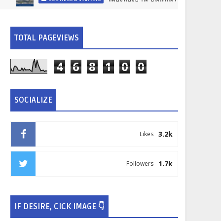
TOTAL PAGEVIEWS
4
6
8
1
0
0
SOCIALIZE
3.2k
Likes
1.7k
Followers
IF DESIRE, CICK IMAGE 👇