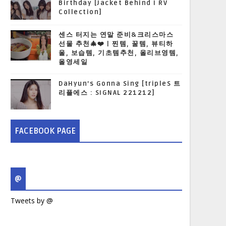
Birthday [Jacket Behind I RV
Collection]
센스 터지는 연말 준비&크리스마스
선물 추천🎄❤️ | 찐템, 꿀템, 뷰티하
울, 보습템, 기초템추천, 올리브영템,
올영세일
DaHyun’s Gonna Sing [tripleS 트
리플에스 : SIGNAL 221212]
FACEBOOK PAGE
@
Tweets by @