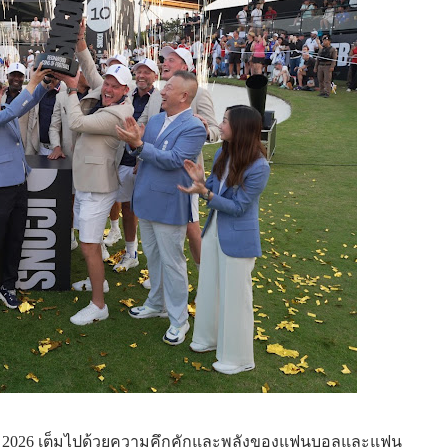
ll 2026 เต็มไปด้วยความคึกคักและพลังของแฟนบอลและแฟน