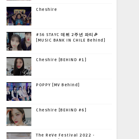
Cheshire
#56 STAYC 데뷔 2주년 파티🎉
[MUSIC BANK IN CHILE Behind]
Cheshire [BEHIND #1]
POPPY [MV Behind]
Cheshire [BEHIND #6]
The ReVe Festival 2022 -