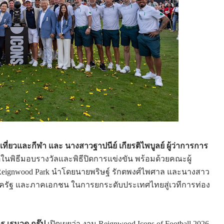
ยวและกีฬา และ นางสาวฐาปนีย์ เกียรติไพบูลย์ ผู้ว่าการการ
รติในพิธีมอบรางวัลและพิธีปิดการแข่งขัน พร้อมด้วยคณะผู้
l Reignwood Park นำโดยนายพริษฐ์ รักตพงศ์ไพศาล และนางสาว
ครัฐ และภาคเอกชน ในการยกระดับประเทศไทยสู่เวทีการท่อง
 เรนวูด กรุ๊ป
เปิดเผยว่า งาน Reignwood Icons of Football 2026