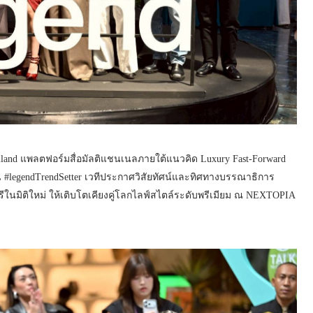
iland แพลตฟอร์มสื่อมัลติแชนเนลภายใต้แนวคิด Luxury Fast-Forward
าน #legendTrendSetter เวทีประกาศวิสัยทัศน์และทิศทางบรรณาธิการ
ัวรีในมิติใหม่ ให้เติบโตเคียงคู่โลกไลฟ์สไตล์ระดับพรีเมียม ณ NEXTOPIA