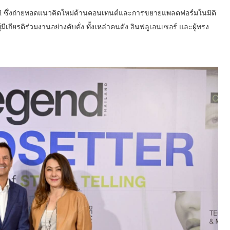
and ซึ่งถ่ายทอดแนวคิดใหม่ด้านคอนเทนต์และการขยายแพลตฟอร์มในมิติ
ียรติร่วมงานอย่างคับคั่ง ทั้งเหล่าคนดัง อินฟลูเอนเซอร์ และผู้ทรง