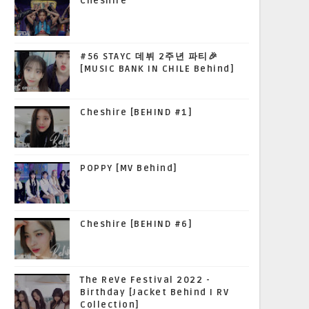
Cheshire
#56 STAYC 데뷔 2주년 파티🎉
[MUSIC BANK IN CHILE Behind]
Cheshire [BEHIND #1]
POPPY [MV Behind]
Cheshire [BEHIND #6]
The ReVe Festival 2022 -
Birthday [Jacket Behind I RV
Collection]