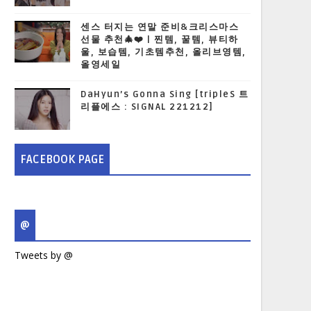
센스 터지는 연말 준비&크리스마스
선물 추천🎄❤️ | 찐템, 꿀템, 뷰티하
울, 보습템, 기초템추천, 올리브영템,
올영세일
DaHyun’s Gonna Sing [tripleS 트
리플에스 : SIGNAL 221212]
FACEBOOK PAGE
@
Tweets by @