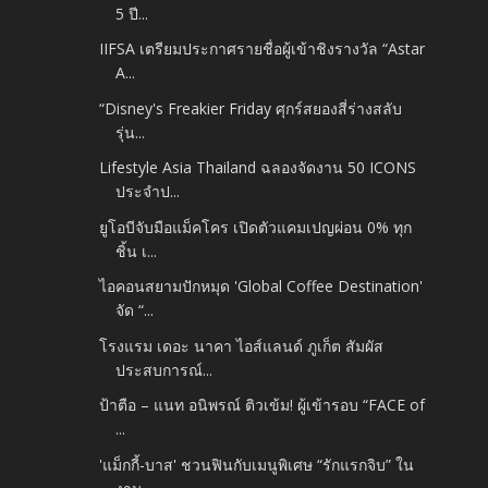
5 ปี...
IIFSA เตรียมประกาศรายชื่อผู้เข้าชิงรางวัล “Astar
A...
“Disney's Freakier Friday ศุกร์สยองสี่ร่างสลับ
รุ่น...
Lifestyle Asia Thailand ฉลองจัดงาน 50 ICONS
ประจำป...
ยูโอบีจับมือแม็คโคร เปิดตัวแคมเปญผ่อน 0% ทุก
ชิ้น เ...
ไอคอนสยามปักหมุด 'Global Coffee Destination'
จัด “...
โรงแรม เดอะ นาคา ไอส์แลนด์ ภูเก็ต สัมผัส
ประสบการณ์...
ป้าตือ – แนท อนิพรณ์ ติวเข้ม! ผู้เข้ารอบ “FACE of
...
'แม็กกี้-บาส' ชวนฟินกับเมนูพิเศษ “รักแรกจิบ” ใน