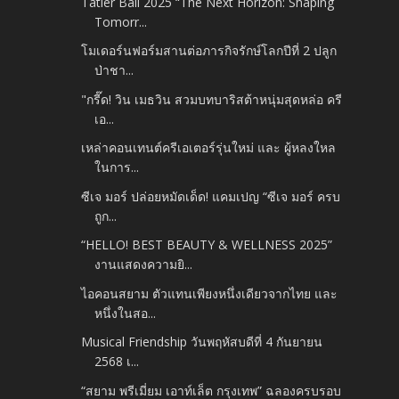
Tatler Ball 2025 “The Next Horizon: Shaping
Tomorr...
โมเดอร์นฟอร์มสานต่อภารกิจรักษ์โลกปีที่ 2 ปลูก
ป่าชา...
"กรี๊ด! วิน เมธวิน สวมบทบาริสต้าหนุ่มสุดหล่อ ครี
เอ...
เหล่าคอนเทนต์ครีเอเตอร์รุ่นใหม่ และ ผู้หลงใหล
ในการ...
ซีเจ มอร์ ปล่อยหมัดเด็ด! แคมเปญ “ซีเจ มอร์ ครบ
ถูก...
“HELLO! BEST BEAUTY & WELLNESS 2025”
งานแสดงความยิ...
ไอคอนสยาม ตัวแทนเพียงหนึ่งเดียวจากไทย และ
หนึ่งในสอ...
Musical Friendship วันพฤหัสบดีที่ 4 กันยายน
2568 เ...
“สยาม พรีเมี่ยม เอาท์เล็ต กรุงเทพ” ฉลองครบรอบ