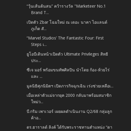
“วุ้นเส้นต้นสน” คว้ารางวัล "Marketeer No.1
Brand T...
เปิดตัว Zbar โฉมใหม่ ณ เดอะ นาคา ไอแลนด์
ภูเก็ต สั...
“Marvel Studios’ The Fantastic Four: First
Steps เ...
ยูโอบีเดินหน้าเปิดตัว Ultimate Privileges สิทธิ
ประ...
ซีเจ มอร์ พร้อมขนทัพศิลปิน นำโดย ก้อง-ห้วยไร่
และ ...
มูลนิธิศุภนิมิตฯ เปิดภารกิจฉุกเฉิน เร่งช่วยเหลือเ...
เมื่อเหล่าตัวแม่จากยุค 2000 กลับมาพร้อมสมาชิก
ใหม่ว...
บี.กริม เพาเวอร์ เผยผลดำเนินงาน Q2/68 กลุ่มลูก
ค้าอ...
ดร.ฮาราลด์ ลิงค์ ได้รับพระราชทานตำแหน่ง “ดา