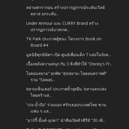
สยามพารากอน สร้างปรากฏการณ์ระดับเวิลด์
คลาส ยกระดับ...
Under Armour และ CURRY Brand สร้าง
ปรากฏการณ์บาสเกต...
TK Park ประกาศผู้ชนะ โครงการ Book on
Board #4
มูลนิธิศุภนิมิตฯ เปิด ศูนย์เพื่อนเด็ก 7 แห่งในจังห...
เบื้องหลังความสนุก กับ 3 สิ่งที่ทำให้ “Disney's Fr...
ไอคอนสยาม” ยกทัพ “สุขสยาม–ไอคอนคราฟต์”
ร่วม “Sawas...
สยามเซ็นเตอร์ ประกาศย้ำจุดยืน ‘มหานครแห่ง
ไทยสร้างส...
“เก่ง-น้ำปิง” ร่วมบอก #รักเธอประเทศไทย ชวน
แฟน ๆ แส...
“มาร์กี้-มิ้นต์-มุกดา” นำทีมเปิดตัวซีรีส์ “30 เพิ่...