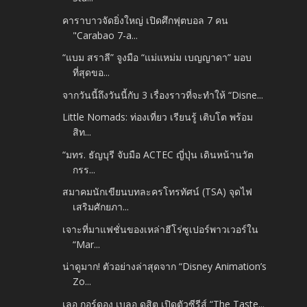
คาราบาวจัดยิ่งใหญ่ เปิดศึกฟุตบอล 7 คน
"Carabao 7-a...
“แบม สราลี” จูงมือ “แม่แหม่ม เบญญาดา” มอบ
ที่สุดขอ...
จากวันนี้ถึงวันนี้กับ 3 เรื่องราวที่จะทำให้ “Disne...
Little Nomads: ท่องเที่ยว เรียนรู้ เติบโต พร้อม
สิท...
“มทร. ธัญบุรี จับมือ ACTEC ญี่ปุ่น เดินหน้านวัต
กรร...
สมาคมนักเขียนบทละครโทรทัศน์ (TSA) จุดไฟ
เสริมศักยภา...
เจาะที่มาแฟชั่นของเหล่าฮีโร่ซูเปอร์พาวเวอร์ใน
“Mar...
น่าดูมาก! ตัวอย่างล่าสุดจาก “Disney Animation’s
Zo...
เลอ กอร์ดอง เบลอ ดุสิต เปิดตัวซีรีส์ “The Taste...