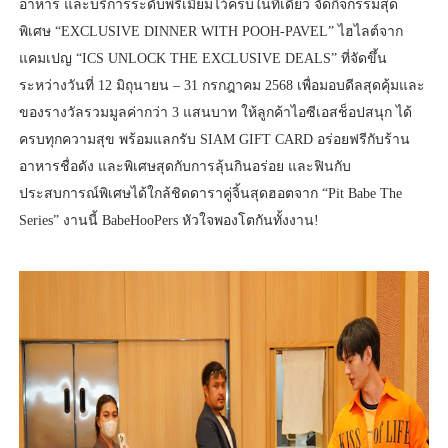
อาหาร และบริการระดับพรีเมียมไว้ครบในที่เดียว จัดกิจกรรมสุด
พิเศษ “EXCLUSIVE DINNER WITH POOH-PAVEL” ไฮไลต์จาก
แคมเปญ “ICS UNLOCK THE EXCLUSIVE DEALS” ที่จัดขึ้น
ระหว่างวันที่ 12 มิถุนายน – 31 กรกฎาคม 2568 เพื่อมอบดีลสุดคุ้มและ
ของรางวัลรวมมูลค่ากว่า 3 แสนบาท ให้ลูกค้าไอซีเอสช็อปสนุก ได้
ครบทุกความสุข พร้อมแลกรับ SIAM GIFT CARD อร่อยฟรีกับร้าน
อาหารชื่อดัง และพิเศษสุดกับการลุ้นกินอร่อย และฟินกับ
ประสบการณ์พิเศษได้ใกล้ชิดดาราคู่จิ้นสุดฮอตจาก “Pit Babe The
Series” งานนี้ BabeHooPers หัวใจพองโตกันทั้งงาน!