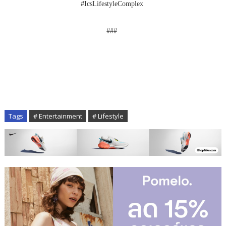
#IcsLifestyleComplex
###
Tags
# Entertainment
# Lifestyle