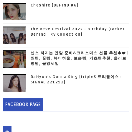
Cheshire [BEHIND #6]
The ReVe Festival 2022 - Birthday [Jacket
Behind I RV Collection]
센스 터지는 연말 준비&크리스마스 선물 추천🎄❤️ |
찐템, 꿀템, 뷰티하울, 보습템, 기초템추천, 올리브
영템, 올영세일
DaHyun’s Gonna Sing [tripleS 트리플에스 :
SIGNAL 221212]
FACEBOOK PAGE