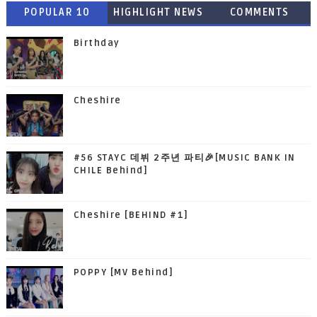
POPULAR 10
HIGHLIGHT NEWS
COMMENTS
Birthday
Cheshire
#56 STAYC 데뷔 2주년 파티🎉[MUSIC BANK IN
CHILE Behind]
Cheshire [BEHIND #1]
POPPY [MV Behind]