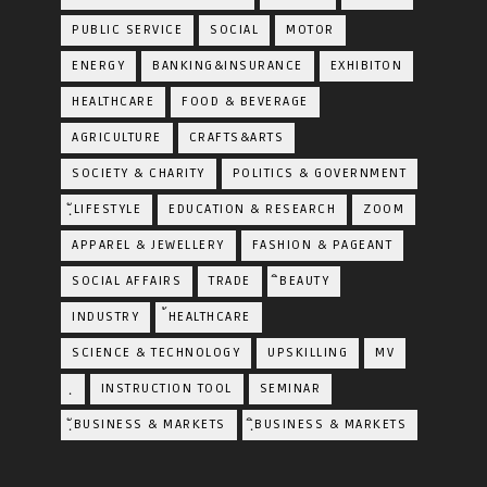
PUBLIC SERVICE
SOCIAL
MOTOR
ENERGY
BANKING&INSURANCE
EXHIBITON
HEALTHCARE
FOOD & BEVERAGE
AGRICULTURE
CRAFTS&ARTS
SOCIETY & CHARITY
POLITICS & GOVERNMENT
ฺัLIFESTYLE
EDUCATION & RESEARCH
ZOOM
APPAREL & JEWELLERY
FASHION & PAGEANT
SOCIAL AFFAIRS
TRADE
ิBEAUTY
INDUSTRY
้HEALTHCARE
SCIENCE & TECHNOLOGY
UPSKILLING
MV
ฺ
INSTRUCTION TOOL
SEMINAR
ฺัBUSINESS & MARKETS
ฺิBUSINESS & MARKETS