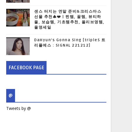
센스 터지는 연말 준비&크리스마스
선물 추천🎄❤️ | 찐템, 꿀템, 뷰티하
울, 보습템, 기초템추천, 올리브영템,
올영세일
DaHyun’s Gonna Sing [tripleS 트
리플에스 : SIGNAL 221212]
FACEBOOK PAGE
@
Tweets by @