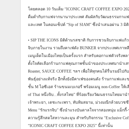
โดยตลอด 10 วันเต็ม “ICONIC CRAFT COFFEE EXPO 2025”
ดื่มด่ำกับกาแฟจากนานาประเทศ สัมผัสกับวัฒนธรรมกาแฟอ
และเทศ ในคอนเซ็ปต์ “Sip of SIAM” ซึ่งนำเสนอผ่าน 3 มิติ 
• SIP THE ICONS มิติด้านรสชาติ กับการชวนจิบกาแฟแก้ว
จิบภายในงาน รวมถึงคาเฟ่ดัง BUNKER จากประเทศเกาหลีใต้
เมนูเด็ดในเมืองไทยเป็นครั้งแรก สำหรับคอกาแฟตัวจริง
ตั้งใจคัดเลือกร้านกาแฟคุณภาพชั้นนำของประเทศมานำเสนอ 
Roaster, SAUCE COFFEE ฯลฯ เพื่อให้ทุกคนได้รื่นรมย์ไป
พันธุ์อย่างแท้จริง อีกทั้งยังมีคาเฟ่ของคนดัง ร้านกา
ชั้น M ไอซีเอส ร้านขนมเบเกอรี่ พร้อมเมนู non-Coffee ใ
of Thai หนึ่งจิบ...ทั้งรสไทย” ที่ร้อยเรียงวัฒนธรรมไทยม
เจ้าพระยา, เดชะกะเพรา, ทับทิมสยาม, ม่วงมณีกล้วยบวชช
Menu “รักแรกจิบ” ซึ่งนำแรงบันดาลใจจากสองหนุ่ม แม็กกี้-
ความรู้สึกสดใสหวานละมุน สำหรับกิจกรรม “Exclusive C
“ICONIC CRAFT COFFEE EXPO 2025” นี้เท่านั้น