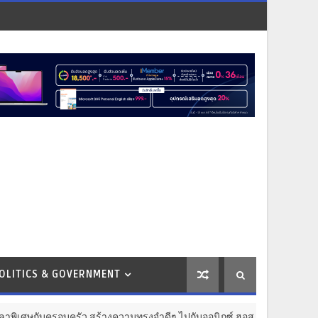
OLITICS & GOVERNMENT
บครอบครัว สร้างความทรงจำดีๆ ไปกับออนิกซ์ ฮอสพิทาลิตี้
BU