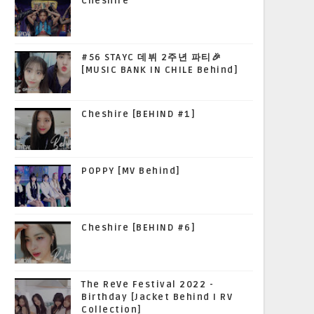
Cheshire
#56 STAYC 데뷔 2주년 파티🎉
[MUSIC BANK IN CHILE Behind]
Cheshire [BEHIND #1]
POPPY [MV Behind]
Cheshire [BEHIND #6]
The ReVe Festival 2022 -
Birthday [Jacket Behind I RV
Collection]