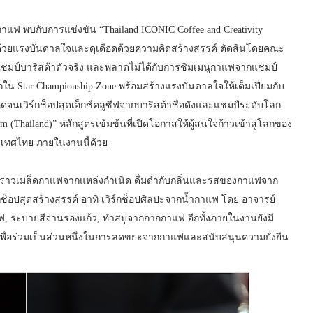
แฟ พบกับการแข่งขัน “Thailand ICONIC Coffee and Creativity
้นด้วยแรงบันดาลใจและดุเดือดด้วยความคิดสร้างสรรค์ ตัดสินโดยคณะ
แชมป์บาริสต้าตัวจริง และพลาดไม่ได้กับการชิมเมนูกาแฟจากแชมป์
กใน Star Championship Zone พร้อมสร้างแรงบันดาลใจให้เต็มเปี่ยมกับ
จนเวิร์กช็อปสุดเอ็กซ์คลูซีฟจากบาริสต้าชื่อดังและแชมป์ระดับโลก
(Thailand)” หลักสูตรเข้มข้นที่เปิดโอกาสให้ผู้สนใจก้าวเข้าสู่โลกของ
ระเทศไทย ภายในงานนี้ด้วย
ราวเมล็ดกาแฟจากแหล่งกำเนิด ดื่มด่ำกับกลิ่นและรสของกาแฟจาก
กช็อปสุดสร้างสรรค์ อาทิ เวิร์กช็อปศิลปะจากน้ำกาแฟ โดย อาจารย์
าแฟ, ระบายสีจานรองแก้ว, ทำสบู่จากกากกาแฟ อีกทั้งภายในงานยังมี
่อร่วมเป็นส่วนหนึ่งในการลดขยะจากกาแฟและสนับสนุนความยั่งยืน