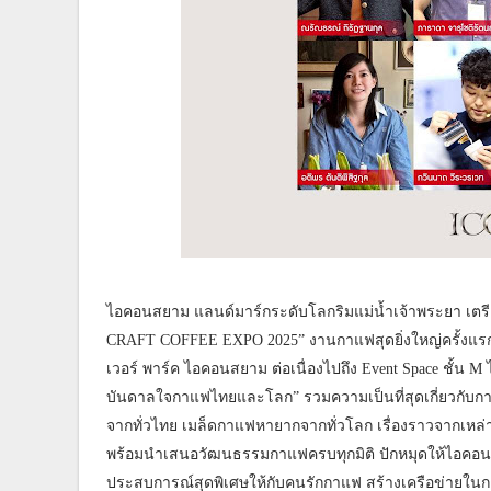
ไอคอนสยาม แลนด์มาร์กระดับโลกริมแม่น้ำเจ้าพระยา เตร
CRAFT COFFEE EXPO 2025” งานกาแฟสุดยิ่งใหญ่ครั้งแรกริม
เวอร์ พาร์ค ไอคอนสยาม ต่อเนื่องไปถึง Event Space ชั้น 
บันดาลใจกาแฟไทยและโลก” รวมความเป็นที่สุดเกี่ยวกับกาแฟ
จากทั่วไทย เมล็ดกาแฟหายากจากทั่วโลก เรื่องราวจากเห
พร้อมนำเสนอวัฒนธรรมกาแฟครบทุกมิติ ปักหมุดให้ไอคอนสยาม
ประสบการณ์สุดพิเศษให้กับคนรักกาแฟ สร้างเครือข่ายใน