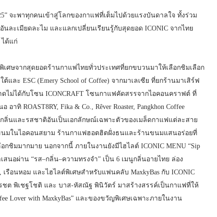
 จะพาทุกคนเข้าสู่โลกของกาแฟที่เต็มไปด้วยแรงบันดาลใจ ทั้งร่วม
ันละเมียดละไม และแลกเปลี่ยนเรียนรู้กับสุดยอด ICONIC จากไทย
ได้แก่
พิเศษจากสุดยอดร้านกาแฟไทยทั่วประเทศที่ยกขบวนมาให้เลือกชิมเลือก
และ ESC (Emery School of Coffee) จากมาเลเซีย ที่ยกร้านมาเสิร์ฟ
พลาดไม่ได้กับโซน ICONCRAFT โซนกาแฟคัดสรรจากไอคอนคราฟต์ ที่
อาทิ ROAST8RY, Fika & Co., Rêver Roaster, Pangkhon Coffee
กับกลิ่นและรสชาติอันเป็นเอกลักษณ์เฉพาะตัวของเมล็ดกาแฟแต่ละสาย
แฟและขนมในไอคอนสยาม ร้านกาแฟฮอตฮิตฝั่งธนและร้านขนมแสนอร่อยที่
ห้เลือกชิมมากมาย นอกจากนี้ ภายในงานยังมีไฮไลต์ ICONIC MENU “Sip
านำเสนอผ่าน “รส–กลิ่น–ความทรงจำ” เป็น 6 เมนูกลิ่นอายไทย ล่อง
ี, เรือนหอม และไฮไลต์พิเศษสำหรับแฟนคลับ MaxkyBas กับ ICONIC
รชต พิเชฐโชติ และ บาส-หัสณัฐ พินิวัตร์ มาสร้างสรรค์เป็นกาแฟที่ให้
offee Lover with MaxkyBas” และของขวัญพิเศษเฉพาะภายในงาน