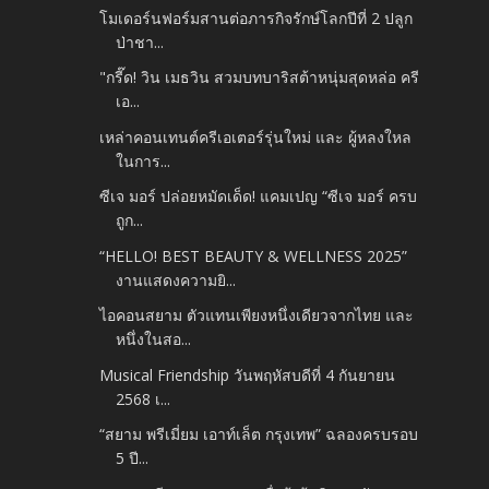
โมเดอร์นฟอร์มสานต่อภารกิจรักษ์โลกปีที่ 2 ปลูก
ป่าชา...
"กรี๊ด! วิน เมธวิน สวมบทบาริสต้าหนุ่มสุดหล่อ ครี
เอ...
เหล่าคอนเทนต์ครีเอเตอร์รุ่นใหม่ และ ผู้หลงใหล
ในการ...
ซีเจ มอร์ ปล่อยหมัดเด็ด! แคมเปญ “ซีเจ มอร์ ครบ
ถูก...
“HELLO! BEST BEAUTY & WELLNESS 2025”
งานแสดงความยิ...
ไอคอนสยาม ตัวแทนเพียงหนึ่งเดียวจากไทย และ
หนึ่งในสอ...
Musical Friendship วันพฤหัสบดีที่ 4 กันยายน
2568 เ...
“สยาม พรีเมี่ยม เอาท์เล็ต กรุงเทพ” ฉลองครบรอบ
5 ปี...