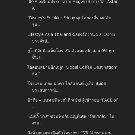
IIFSA เตรียมประกาศรายชื่อผู้เข้าชิงรางวัล “Astar
A...
“Disney's Freakier Friday ศุกร์สยองสี่ร่างสลับ
รุ่น...
Lifestyle Asia Thailand ฉลองจัดงาน 50 ICONS
ประจำป...
ยูโอบีจับมือแม็คโคร เปิดตัวแคมเปญผ่อน 0% ทุก
ชิ้น เ...
ไอคอนสยามปักหมุด 'Global Coffee Destination'
จัด “...
โรงแรม เดอะ นาคา ไอส์แลนด์ ภูเก็ต สัมผัส
ประสบการณ์...
ป้าตือ – แนท อนิพรณ์ ติวเข้ม! ผู้เข้ารอบ “FACE of
...
'แม็กกี้-บาส' ชวนฟินกับเมนูพิเศษ “รักแรกจิบ” ใน
งาน...
สิงห์ เอสเตท เปิดตัวโครงการ “S’RIN พรานนก-