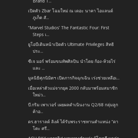
Brand T...
เปิดตัว Zbar โฉมใหม่ ณ เดอะ นาคา ไอแลนด์
ภูเก็ต สั...
“Marvel Studios’ The Fantastic Four: First
Steps เ...
ยูโอบีเดินหน้าเปิดตัว Ultimate Privileges สิทธิ
ประ...
ซีเจ มอร์ พร้อมขนทัพศิลปิน นำโดย ก้อง-ห้วยไร่
และ ...
มูลนิธิศุภนิมิตฯ เปิดภารกิจฉุกเฉิน เร่งช่วยเหลือเ...
เมื่อเหล่าตัวแม่จากยุค 2000 กลับมาพร้อมสมาชิก
ใหม่ว...
บี.กริม เพาเวอร์ เผยผลดำเนินงาน Q2/68 กลุ่มลูก
ค้าอ...
ดร.ฮาราลด์ ลิงค์ ได้รับพระราชทานตำแหน่ง “ดา
โตะ ศรี...