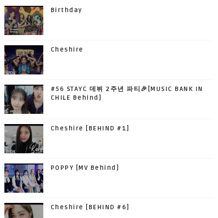
Birthday
Cheshire
#56 STAYC 데뷔 2주년 파티🎉[MUSIC BANK IN
CHILE Behind]
Cheshire [BEHIND #1]
POPPY [MV Behind]
Cheshire [BEHIND #6]