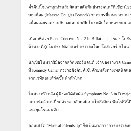
ค่ำคืนนี้จะพาทุกท่านสัมผัสสายสัมพันธ์ทางดนตรีที่เชื่อมโ
บอสต็อค (Maestro Douglas Bostock) วาทยกรชื่อดังจากสหร
สต็อคเคยร่วมงานกับวงและนักเปียโนระดับโลกหลายคน และ
เปิดเวทีด้วย Piano Concerto No. 2 in B-flat major ของ โย
ท้าทายที่สุดในประวัติศาสตร์ บรรเลงโดย โอลิเวอร์ ชไนเดอร
นักเปียโนมากฝีมือจากสวิตเซอร์แลนด์ เจ้าของรางวัล Gran
ที่ Kennedy Center กรุงวอชิงตัน ดี.ซี. ด้วยพลังทางเทคนิคแ
จากเวทีคอนเสิร์ตชั้นนำทั่วโลก
ในช่วงครึ่งหลัง ผู้ฟังจะได้สัมผัส Symphony No. 6 in D m
กบราห์มส์ แต่เปี่ยมด้วยเอกลักษณ์แบบโบฮีเมียน ซิมโฟนีนี
แห่งยุคโรแมนติก
คอนเสิร์ต “Musical Friendship” จึงเป็นมากกว่าการบรร