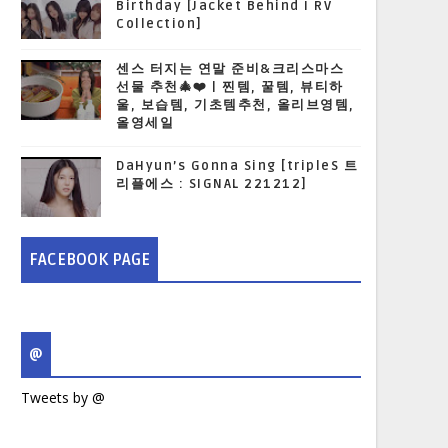
Birthday [Jacket Behind I RV
Collection]
센스 터지는 연말 준비&크리스마스
선물 추천🎄❤️ | 찐템, 꿀템, 뷰티하
울, 보습템, 기초템추천, 올리브영템,
올영세일
DaHyun’s Gonna Sing [tripleS 트
리플에스 : SIGNAL 221212]
FACEBOOK PAGE
@
Tweets by @