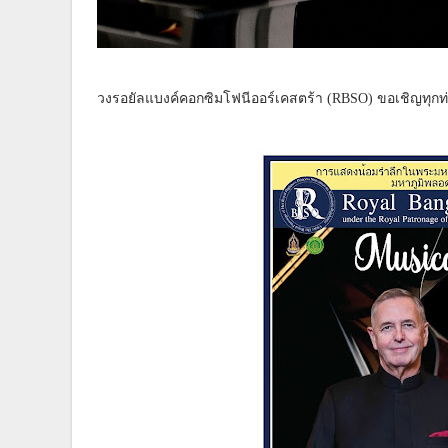
วงรอยัลแบงค์คอกซิมโฟนีออร์เคสตร้า (RBSO) ขอเชิญทุกท่าน