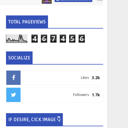
TOTAL PAGEVIEWS
4
6
7
4
5
6
SOCIALIZE
3.2k
Likes
1.7k
Followers
IF DESIRE, CICK IMAGE 👇