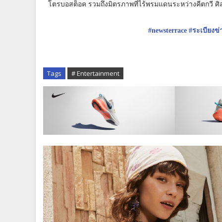
โตรบอสต็อค รวมถึงมิตรภาพที่ไร้พรมแดนระหว่างคีตกวี ศิล
#newsterrace
#ระเบียงข่
Tags
# Entertainment