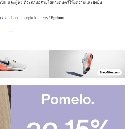
ปิน และผู้ฟัง ที่จะถักทอสายใยทางดนตรีให้งดงามและยั่งยืน
าว
#thailand #bangkok #news #Bgrimm
###