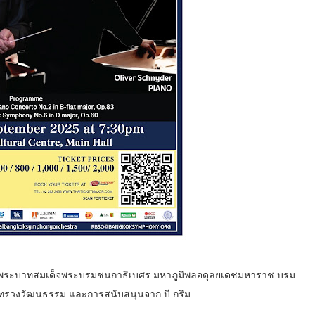
ิคุณพระบาทสมเด็จพระบรมชนกาธิเบศร มหาภูมิพลอดุลยเดชมหาราช บรม
ทรวงวัฒนธรรม และการสนับสนุนจาก บี.กริม