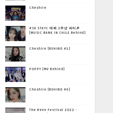
Cheshire
#56 STAYC 데뷔 2주년 파티🎉
[MUSIC BANK IN CHILE Behind]
Cheshire [BEHIND #1]
POPPY [MV Behind]
Cheshire [BEHIND #6]
The ReVe Festival 2022 -