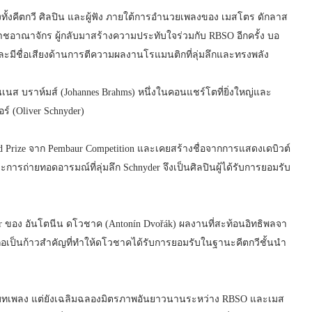
ยงทั้งคีตกวี ศิลปิน และผู้ฟัง ภายใต้การอำนวยเพลงของ เมสโตร ดักลาส
าชอาณาจักร ผู้กลับมาสร้างความประทับใจร่วมกับ RBSO อีกครั้ง บอ
มีชื่อเสียงด้านการตีความผลงานโรแมนติกที่ลุ่มลึกและทรงพลัง
ฮันเนส บราห์มส์ (Johannes Brahms) หนึ่งในคอนแชร์โตที่ยิ่งใหญ่และ
์ (Oliver Schnyder)
d Prize จาก Pembaur Competition และเคยสร้างชื่อจากการแสดงเดบิวต์
ละการถ่ายทอดอารมณ์ที่ลุ่มลึก Schnyder จึงเป็นศิลปินผู้ได้รับการยอมรับ
ajor ของ อันโตนีน ดโวชาค (Antonín Dvořák) ผลงานที่สะท้อนอิทธิพลจา
้ถือเป็นก้าวสำคัญที่ทำให้ดโวชาคได้รับการยอมรับในฐานะคีตกวีชั้นนำ
เลงบทเพลง แต่ยังเฉลิมฉลองมิตรภาพอันยาวนานระหว่าง RBSO และเมส