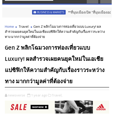
**สี่มุมเมืองเปิด “สี่มุมเมืองออนไลน์” แพล
BUSINESS & MARKETS
Home
Travel
Gen Z พลิกโฉมวงการท่องเที่ยวแบบ Luxury! ผล
สำรวจเผยคนยุคใหม่ในเอเชียแปซิฟิกให้ความสำคัญกับเรื่องราวระหว่าง
ทาง มากกว่ามูลค่าที่ต้องจ่าย
Gen Z พลิกโฉมวงการท่องเที่ยวแบบ
Luxury! ผลสำรวจเผยคนยุคใหม่ในเอเชีย
แปซิฟิกให้ความสำคัญกับเรื่องราวระหว่าง
ทาง มากกว่ามูลค่าที่ต้องจ่าย
newsverse
1 year ago
Travel,