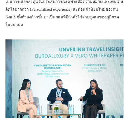
เป็นการเลือกลงทุนในประสบการณ์เฉพาะที่มีความหมายและเติมเต็ม
จิตใจมากกว่า (Personalized experience) สะท้อนค่านิยมใหม่ของคน
Gen Z ซึ่งกำลังก้าวขึ้นมาเป็นกลุ่มที่มีกำลังใช้จ่ายสูงสุดของภูมิภาค
ในอนาคต