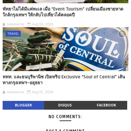
พัทยาไม่ได้มีแค่ทะเล เมื่อ “Event Tourism” เปลี่ยนเมืองชายหาด
ใกล้กรุงเทพฯ ให้กลับไปเที่ยวได้ตลอดปี
newsverse
Aug 03, 2026
TRAVEL
ททท. และธนบุรีพานิช เปิดทริป Exclusive “Soul of Central” เส้น
ทางกรุงเทพฯ–อยุธยา
newsverse
Aug 01, 2026
BLOGGER
DISQUS
FACEBOOK
NO COMMENTS: