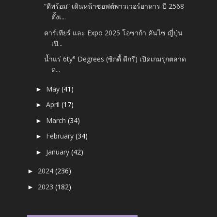
“ดีพร้อม” เดินหน้าซอฟต์พาวเวอร์อาหาร ปี 2568
ตั้งเ...
คาร์เทียร์ และ Expo 2025 โอซาก้า คันไซ ญี่ปุ่น
เปิ...
น้ำแร่ 6ty° Degrees (ซิกตี้ ดีกรี) เปิดเกมรุกตลาด
ต...
May
(41)
►
April
(17)
►
March
(34)
►
February
(34)
►
January
(42)
►
2024
(236)
►
2023
(182)
►