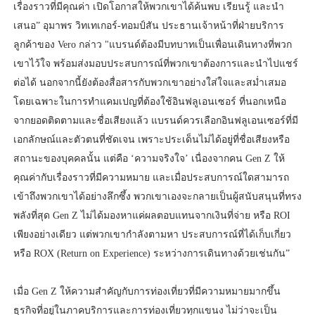
เรื่องราวที่มีคุณค่า เปิดโอกาสให้พวกเขาได้ค้นพบ เรียนรู้ และนำ
เสนอ” อุมาพร วิทเทเกอร์-ทอมป์สัน ประธานเจ้าหน้าที่ฝ่ายบริการ
ลูกค้าของ Vero กล่าว "แบรนด์ต้องมีบทบาทเป็นเพื่อนเดินทางที่พวก
เขาไว้ใจ พร้อมส่งมอบประสบการณ์ที่พวกเขาต้องการและนำไปแชร์
ต่อได้ นอกจากนี้ยังต้องสื่อสารกับพวกเขาอย่างใส่ใจและสม่ำเสมอ
โดยเฉพาะในการทำแคมเปญที่ต้องใช้อินฟลูเอนเซอร์ ที่นอกเหนือ
จากยอดติดตามและชื่อเสียงแล้ว แบรนด์ควรเลือกอินฟลูเอนเซอร์ที่มี
เอกลักษณ์และตัวตนที่ชัดเจน เพราะประเด็นไม่ได้อยู่ที่ชื่อเสียงหรือ
สถานะของบุคคลนั้น แต่คือ ‘ความจริงใจ’ เนื่องจากคน Gen Z ให้
คุณค่ากับเรื่องราวที่มีความหมาย และเมื่อประสบการณ์ใดสามารถ
เข้าถึงพวกเขาได้อย่างลึกซึ้ง พวกเขาเองจะกลายเป็นผู้สนับสนุนที่ทรง
พลังที่สุด Gen Z ไม่ได้มองหาแค่ผลตอบแทนจากเงินที่จ่าย หรือ ROI
เพียงอย่างเดียว แต่พวกเขากำลังตามหา ประสบการณ์ที่ได้เก็บเกี่ยว
หรือ ROX (Return on Experience) ระหว่างการเดินทางด้วยเช่นกัน”
เมื่อ Gen Z ให้ความสำคัญกับการท่องเที่ยวที่มีความหมายมากขึ้น
ธุรกิจที่อยู่ในภาคบริการและการท่องเที่ยวทุกแขนง ไม่ว่าจะเป็น