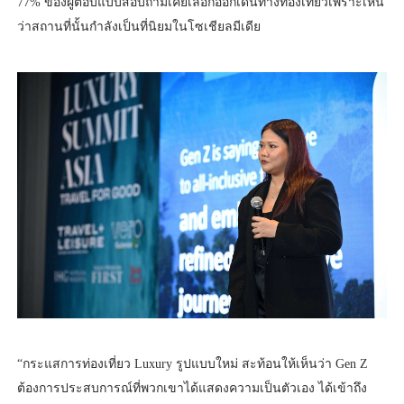
77% ของผู้ตอบแบบสอบถามเคยเลือกออกเดินทางท่องเที่ยวเพราะเห็น
ว่าสถานที่นั้นกำลังเป็นที่นิยมในโซเชียลมีเดีย
“กระแสการท่องเที่ยว Luxury รูปแบบใหม่ สะท้อนให้เห็นว่า Gen Z
ต้องการประสบการณ์ที่พวกเขาได้แสดงความเป็นตัวเอง ได้เข้าถึง