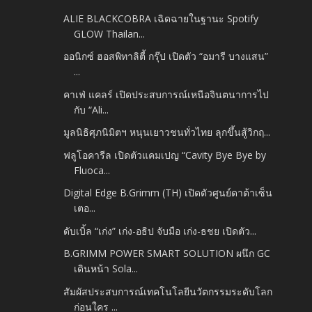
ALIE BLACKCOBRA เฉิดฉายในฐานะ Spotify
GLOW Thailan...
ออนิกซ์ ฮอสพิทาลิตี้ กรุ๊ป เปิดตัว “อมารี บางแสน”
...
คาเฟ่ แคลร์ เปิดประสบการณ์เหนือจินตนาการไป
กับ “Ali...
มูลนิธิศุภนิมิตฯ หนุนเยาวชนทั่วไทย ลุกขึ้นสู้วิกฤ...
ฟลูโอคารีล เปิดตัวแคมเปญ “Cavity Bye Bye by
Fluoca...
Digital Edge B.Grimm (TH) เปิดตัวศูนย์ดาต้าเซ็น
เตอ...
ดับเบิ้ล “เก่ง” เก่ง-อธิป จับมือ เก่ง-ธชย เปิดตัว...
B.GRIMM POWER SMART SOLUTION ผนึก GC
เดินหน้า Sola...
สัมผัสประสบการณ์เทคโนโลยีนวัตกรรมระดับโลก
ก่อนใคร ...