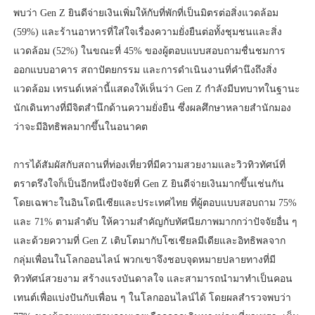
พบว่า Gen Z ยินดีจ่ายเงินเพิ่มให้กับที่พักที่เป็นมิตรต่อสิ่งแวดล้อม
(59%) และร้านอาหารที่ใส่ใจเรื่องความยั่งยืนต่อทั้งชุมชนและสิ่ง
แวดล้อม (52%) ในขณะที่ 45% ของผู้ตอบแบบสอบถามชื่นชมการ
ออกแบบอาคาร สถาปัตยกรรม และการดำเนินงานที่คำนึงถึงสิ่ง
แวดล้อม เทรนด์เหล่านี้แสดงให้เห็นว่า Gen Z กำลังมีบทบาทในฐานะ
นักเดินทางที่มีจิตสำนึกด้านความยั่งยืน ซึ่งผลศึกษาหลายสำนักมอง
ว่าจะมีอิทธิพลมากขึ้นในอนาคต
การได้สัมผัสกับสถานที่ท่องเที่ยวที่มีความสวยงามและวิวทิวทัศน์ที่
ตราตรึงใจก็เป็นอีกหนึ่งปัจจัยที่ Gen Z ยินดีจ่ายเงินมากขึ้นเช่นกัน
โดยเฉพาะในอินโดนีเซียและประเทศไทย ที่ผู้ตอบแบบสอบถาม 75%
และ 71% ตามลำดับ ให้ความสำคัญกับทัศนียภาพมากกว่าปัจจัยอื่น ๆ
และด้วยความที่ Gen Z เติบโตมากับโซเชียลมีเดียและอิทธิพลจาก
กลุ่มเพื่อนในโลกออนไลน์ พวกเขาจึงชอบจุดหมายปลายทางที่มี
ทิวทัศน์สวยงาม สร้างแรงบันดาลใจ และสามารถนำมาทำเป็นคอน
เทนต์เพื่อแบ่งปันกับเพื่อน ๆ ในโลกออนไลน์ได้ โดยผลสำรวจพบว่า