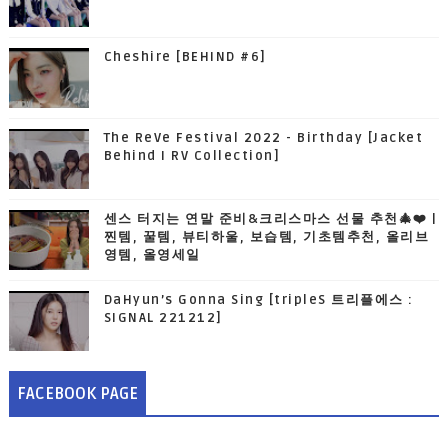
Cheshire [BEHIND #6]
The ReVe Festival 2022 - Birthday [Jacket
Behind I RV Collection]
센스 터지는 연말 준비&크리스마스 선물 추천🎄❤️ |
찐템, 꿀템, 뷰티하울, 보습템, 기초템추천, 올리브
영템, 올영세일
DaHyun’s Gonna Sing [tripleS 트리플에스 :
SIGNAL 221212]
FACEBOOK PAGE