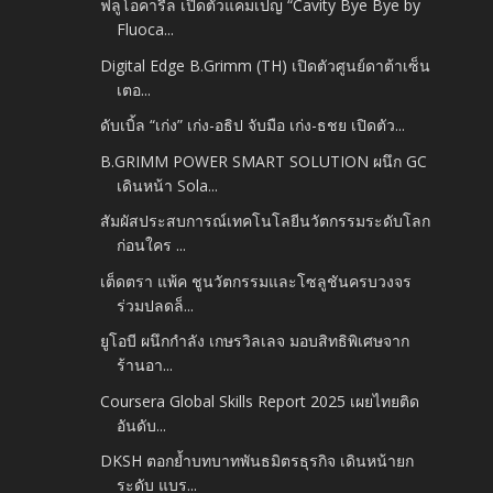
ฟลูโอคารีล เปิดตัวแคมเปญ “Cavity Bye Bye by
Fluoca...
Digital Edge B.Grimm (TH) เปิดตัวศูนย์ดาต้าเซ็น
เตอ...
ดับเบิ้ล “เก่ง” เก่ง-อธิป จับมือ เก่ง-ธชย เปิดตัว...
B.GRIMM POWER SMART SOLUTION ผนึก GC
เดินหน้า Sola...
สัมผัสประสบการณ์เทคโนโลยีนวัตกรรมระดับโลก
ก่อนใคร ...
เต็ดตรา แพ้ค ชูนวัตกรรมและโซลูชันครบวงจร
ร่วมปลดล็...
ยูโอบี ผนึกกำลัง เกษรวิลเลจ มอบสิทธิพิเศษจาก
ร้านอา...
Coursera Global Skills Report 2025 เผยไทยติด
อันดับ...
DKSH ตอกย้ำบทบาทพันธมิตรธุรกิจ เดินหน้ายก
ระดับ แบร...