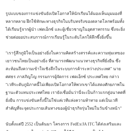
รูปแบบของการแข่งขันยังเปิดโอกาสให้นักเรียนได้มองเห็นมุมมองที่
หลากหลาย ฝึกใช้ทักษะทางธุรกิจในบริบทจริงของตลาดโลกพร้อมทั้ง
ได้เรียนรู้จากผู้นำ เฟดเอ็กซ์ และผู้เชี่ยวชาญในอุตสาหกรรม ซึ่งจะยิ่ง
ช่วยต่อยอประสบการณ์การเรียนรู้ในระดับโลกให้ลึกซึ้งยิ่งขึ้น
“เรารู้สึกภูมิใจเป็นอย่างยิ่งในความคิดสร้างสรรค์และความทุ่มเทของ
เยาวชนไทยเป็นอย่างยิ่ง ที่สามารถพัฒนาแนวทางธุรกิจที่ยั่งยืน ซึ่ง
สะท้อนถึงความเข้าใจเชิงลึกในระบบการค้าระหว่างประเทศ” นาย
ศศธร ภาสภิญโญ กรรมการผู้จัดการ เฟดเอ็กซ์ ประเทศไทย กล่าว
“เวทีระดับภูมิภาคนี้ไม่เพียงเปิดโอกาสให้พวกเขาได้แสดงศักยภาพใน
ฐานะตัวแทนประเทศไทย เรายังเชื่อมั่นว่านี่จะเป็นก้าวแรกสู่อนาคตที่
ยั่งยืน การแข่งขันครั้งนี้ไม่ใช่แค่เวทีแห่งความท้าทาย แต่เป็นเวที
สำคัญที่จะจุดประกายเส้นทางของผู้นำธุรกิจรุ่นใหม่ในวันข้างหน้า”
นับตั้งแต่ปี 2552 เป็นต้นมา โครงการ FedEx/JA ITC ได้ส่งเสริมและ