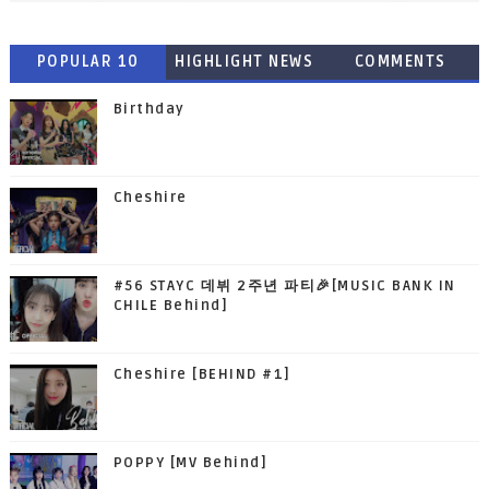
POPULAR 10
HIGHLIGHT NEWS
COMMENTS
Birthday
Cheshire
#56 STAYC 데뷔 2주년 파티🎉[MUSIC BANK IN
CHILE Behind]
Cheshire [BEHIND #1]
POPPY [MV Behind]