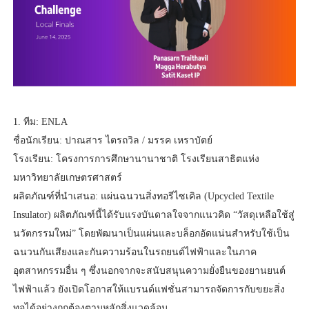
1. ทีม: ENLA
ชื่อนักเรียน: ปาณสาร ไตรถวิล / มรรค เหราบัตย์
โรงเรียน: โครงการการศึกษานานาชาติ โรงเรียนสาธิตแห่ง
มหาวิทยาลัยเกษตรศาสตร์
ผลิตภัณฑ์ที่นำเสนอ: แผ่นฉนวนสิ่งทอรีไซเคิล (Upcycled Textile
Insulator) ผลิตภัณฑ์นี้ได้รับแรงบันดาลใจจากแนวคิด “วัสดุเหลือใช้สู่
นวัตกรรมใหม่” โดยพัฒนาเป็นแผ่นและบล็อกอัดแน่นสำหรับใช้เป็น
ฉนวนกันเสียงและกันความร้อนในรถยนต์ไฟฟ้าและในภาค
อุตสาหกรรมอื่น ๆ ซึ่งนอกจากจะสนับสนุนความยั่งยืนของยานยนต์
ไฟฟ้าแล้ว ยังเปิดโอกาสให้แบรนด์แฟชั่นสามารถจัดการกับขยะสิ่ง
ทอได้อย่างถูกต้องตามหลักสิ่งแวดล้อม