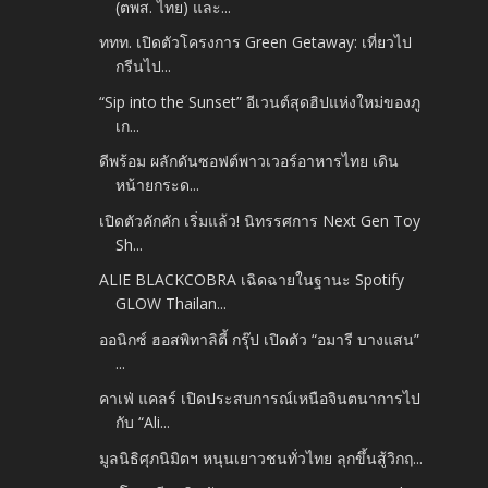
(ตพส. ไทย) และ...
ททท. เปิดตัวโครงการ Green Getaway: เที่ยวไป
กรีนไป...
“Sip into the Sunset” อีเวนต์สุดฮิปแห่งใหม่ของภู
เก...
ดีพร้อม ผลักดันซอฟต์พาวเวอร์อาหารไทย เดิน
หน้ายกระด...
เปิดตัวคักคัก เริ่มแล้ว! นิทรรศการ Next Gen Toy
Sh...
ALIE BLACKCOBRA เฉิดฉายในฐานะ Spotify
GLOW Thailan...
ออนิกซ์ ฮอสพิทาลิตี้ กรุ๊ป เปิดตัว “อมารี บางแสน”
...
คาเฟ่ แคลร์ เปิดประสบการณ์เหนือจินตนาการไป
กับ “Ali...
มูลนิธิศุภนิมิตฯ หนุนเยาวชนทั่วไทย ลุกขึ้นสู้วิกฤ...