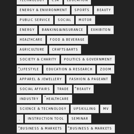
TECHNOLOGY
CSR
EDUCATION
ENERGY & ENVIRONMENT
SPORTS
BEAUTY
PUBLIC SERVICE
SOCIAL
MOTOR
ENERGY
BANKING&INSURANCE
EXHIBITON
HEALTHCARE
FOOD & BEVERAGE
AGRICULTURE
CRAFTS&ARTS
SOCIETY & CHARITY
POLITICS & GOVERNMENT
ฺัLIFESTYLE
EDUCATION & RESEARCH
ZOOM
APPAREL & JEWELLERY
FASHION & PAGEANT
SOCIAL AFFAIRS
TRADE
ิBEAUTY
INDUSTRY
้HEALTHCARE
SCIENCE & TECHNOLOGY
UPSKILLING
MV
ฺ
INSTRUCTION TOOL
SEMINAR
ฺัBUSINESS & MARKETS
ฺิBUSINESS & MARKETS