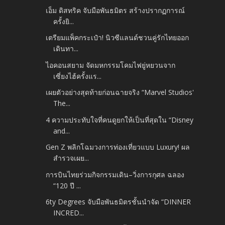
เอ็ม ดิสทริค จับมือพันธมิตร สร้างปรากฏการณ์
ครั้งยิ...
เตรียมแพ็คกระเป๋า! นิวซีแลนด์ชวนคู่รักไทยออก
เดินทา...
ไอคอนสยาม จัดมหกรรมโคมไฟยู่หยวนจาก
เซี่ยงไฮ้ครั้งแร...
เผยตัวอย่างสุดท้ายก่อนฉายจริง “Marvel Studios'
The...
4 ความประทับใจที่คนดูยกให้เป็นที่สุดใน “Disney
and...
Gen Z พลิกโฉมวงการท่องเที่ยวแบบ Luxury! ผล
สำรวจเผย...
การบินไทยร่วมกิจกรรมเดิน–วิ่งการกุศล ฉลอง
“120 ปี ...
6ty Degrees จับมือพันธมิตรชั้นนำจัด “DINNER
INCRED...