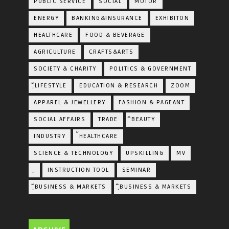
PUBLIC SERVICE
SOCIAL
MOTOR
ENERGY
BANKING&INSURANCE
EXHIBITON
HEALTHCARE
FOOD & BEVERAGE
AGRICULTURE
CRAFTS&ARTS
SOCIETY & CHARITY
POLITICS & GOVERNMENT
ฺัLIFESTYLE
EDUCATION & RESEARCH
ZOOM
APPAREL & JEWELLERY
FASHION & PAGEANT
SOCIAL AFFAIRS
TRADE
ิBEAUTY
INDUSTRY
้HEALTHCARE
SCIENCE & TECHNOLOGY
UPSKILLING
MV
ฺ
INSTRUCTION TOOL
SEMINAR
ฺัBUSINESS & MARKETS
ฺิBUSINESS & MARKETS