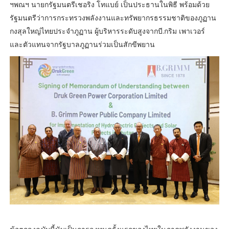
ฯพณฯ นายกรัฐมนตรีเชอริง โทแบย์ เป็นประธานในพิธี พร้อมด้วย
รัฐมนตรีว่าการกระทรวงพลังงานและทรัพยากรธรรมชาติของภูฏาน
กงสุลใหญ่ไทยประจำภูฏาน ผู้บริหารระดับสูงจากบี.กริม เพาเวอร์
และตัวแทนจากรัฐบาลภูฏานร่วมเป็นสักขีพยาน