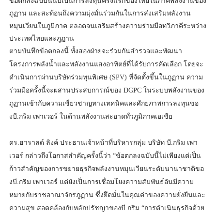
ข้อตกลงฉบับนี้นับเป็นการลงทุนครั้งแรกของไทยในภาคพลังงานของ
ภูฏาน และสะท้อนถึงความมุ่งมั่นร่วมกันในการส่งเสริมพลังงาน
หมุนเวียนในภูมิภาค ตลอดจนเสริมสร้างความร่วมมือทวิภาคีระหว่าง
ประเทศไทยและภูฏาน
ตามบันทึกข้อตกลงนี้ ทั้งสองฝ่ายจะร่วมกันสำรวจและพัฒนา
โครงการพลังน้ำและพลังงานแสงอาทิตย์ที่ได้รับการคัดเลือก โดยจะ
ดำเนินการผ่านบริษัทร่วมทุนพิเศษ (SPV) ที่จัดตั้งขึ้นในภูฏาน ความ
ร่วมมือครั้งนี้จะผสานประสบการณ์ของ DGPC ในระบบพลังงานของ
ภูฏานเข้ากับความเชี่ยวชาญทางเทคนิคและศักยภาพการลงทุนขอ
งบี.กริม เพาเวอร์ ในด้านพลังงานสะอาดทั่วภูมิภาคเอเชีย
ดร.ฮาราลด์ ลิงค์ ประธานเจ้าหน้าที่บริหารกลุ่ม บริษัท บี.กริม เพา
เวอร์ กล่าวถึงโอกาสสำคัญครั้งนี้ว่า “ข้อตกลงฉบับนี้ไม่เพียงแต่เป็น
ก้าวสำคัญของการขยายธุรกิจพลังงานหมุนเวียนระดับนานาชาติขอ
งบี.กริม เพาเวอร์ แต่ยังเป็นการเชื่อมโยงความสัมพันธ์อันมีความ
หมายกับราชอาณาจักรภูฏาน ซึ่งยึดมั่นในคุณค่าของความยั่งยืนและ
ความสุข สอดคล้องกับหลักปรัชญาของบี.กริม “การดำเนินธุรกิจด้วย