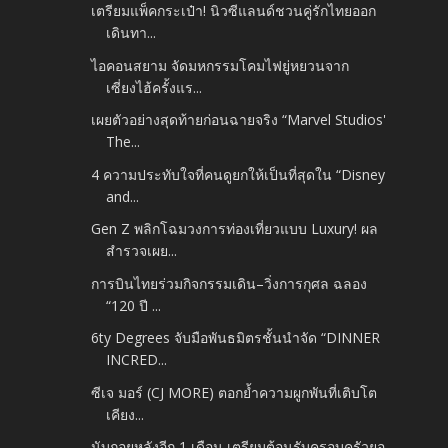
เตรียมแพ็คกระเป๋า! นิวซีแลนด์ชวนคู่รักไทยออก
เดินทา...
ไอคอนสยาม จัดมหกรรมโคมไฟยู่หยวนจาก
เซี่ยงไฮ้ครั้งแร...
เผยตัวอย่างสุดท้ายก่อนฉายจริง “Marvel Studios'
The...
4 ความประทับใจที่คนดูยกให้เป็นที่สุดใน “Disney
and...
Gen Z พลิกโฉมวงการท่องเที่ยวแบบ Luxury! ผล
สำรวจเผย...
การบินไทยร่วมกิจกรรมเดิน–วิ่งการกุศล ฉลอง
“120 ปี ...
6ty Degrees จับมือพันธมิตรชั้นนำจัด “DINNER
INCRED...
ซีเจ มอร์ (CJ MORE) ตอกย้ำความผูกพันที่เติบโต
เคียง...
นับถอยหลังอีก 1 เดือน เตรียมต้อนรับครอบครัวยอ