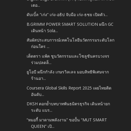
เตอ...
ดับเบิ้ล “เก่ง” เก่ง-อธิป จับมือ เก่ง-ธชย เปิดตัว...
B.GRIMM POWER SMART SOLUTION ผนึก GC
เดินหน้า Sola...
สัมผัสประสบการณ์เทคโนโลยีนวัตกรรมระดับโลก
ก่อนใคร ...
เต็ดตรา แพ้ค ชูนวัตกรรมและโซลูชันครบวงจร
ร่วมปลดล็...
ยูโอบี ผนึกกำลัง เกษรวิลเลจ มอบสิทธิพิเศษจาก
ร้านอา...
Coursera Global Skills Report 2025 เผยไทยติด
อันดับ...
DKSH ตอกย้ำบทบาทพันธมิตรธุรกิจ เดินหน้ายก
ระดับ แบร...
“หมอกี้ มาดามพลังงาน” ขอปั้น “MUT SMART
QUEEN” เปิ...