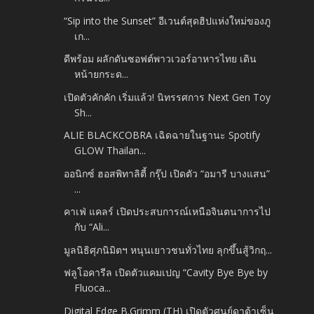
“Sip into the Sunset” อีเวนต์สุดฮิปแห่งใหม่ของภู
เก...
ดีพร้อม ผลักดันซอฟต์พาวเวอร์อาหารไทย เดิน
หน้ายกระด...
เปิดตัวคักคัก เริ่มแล้ว! นิทรรศการ Next Gen Toy
Sh...
ALIE BLACKCOBRA เฉิดฉายในฐานะ Spotify
GLOW Thailan...
ออนิกซ์ ฮอสพิทาลิตี้ กรุ๊ป เปิดตัว “อมารี บางแสน”
...
คาเฟ่ แคลร์ เปิดประสบการณ์เหนือจินตนาการไป
กับ “Ali...
มูลนิธิศุภนิมิตฯ หนุนเยาวชนทั่วไทย ลุกขึ้นสู้วิกฤ...
ฟลูโอคารีล เปิดตัวแคมเปญ “Cavity Bye Bye by
Fluoca...
Digital Edge B.Grimm (TH) เปิดตัวศูนย์ดาต้าเซ็น