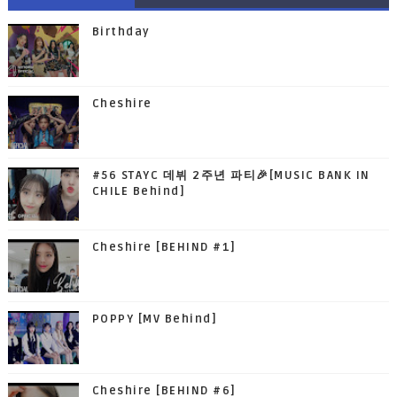
Birthday
Cheshire
#56 STAYC 데뷔 2주년 파티🎉[MUSIC BANK IN
CHILE Behind]
Cheshire [BEHIND #1]
POPPY [MV Behind]
Cheshire [BEHIND #6]