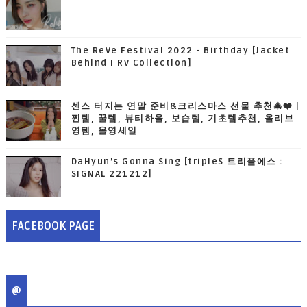
The ReVe Festival 2022 - Birthday [Jacket
Behind I RV Collection]
센스 터지는 연말 준비&크리스마스 선물 추천🎄❤️ |
찐템, 꿀템, 뷰티하울, 보습템, 기초템추천, 올리브
영템, 올영세일
DaHyun’s Gonna Sing [tripleS 트리플에스 :
SIGNAL 221212]
FACEBOOK PAGE
@