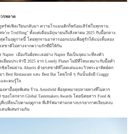
ควร
พลาด
อฤดูทรัฟเฟิลเวียนกลับมา ความโรแมนติกก็พร้อมเสิร์ฟในทุกจาน
’re Truffling” ตั้งแต่เดือนมิถุนายนถึงสิงหาคม 2025 กับมื้อกลาง
ที่สุดในฤดูกาลนี้ โดยทุกจานอาหารออกแบบเพื่อคู่รักได้แบ่งลิ้มลอง
รสชาติไม่ต่างจากความรักที่มีให้กัน
 Napier: เมืองริมฝั่งทะเลอย่าง Napier ถือเป็นจุดแวะที่ลงตัว
ดเยี่ยมประจำปี 2025 จาก Lonely Planet ไม่มีที่ไหนเหมาะกับมื้อค่ำ
ชิคใหม่ย่าน Ahuriri ด้วยรสชาติที่โดดเด่นและวิวพระอาทิตย์ตก
 Best Restaurant และ Best Bar โดยใกล้ ๆ กันนั้นยังมี Craggy
ณและคนรู้ใจ
งมองหามื้อสุดพิเศษ ร้าน Amisfield คือจุดหมายปลายทางที่ไม่ควร
ดับ 3 ของโลกจาก Global Tastemakers Awards โดยนิตยสาร Food &
เมนูที่เปลี่ยนไปตามฤดูกาล ที่เสิร์ฟมาท่ามกลางบรรยากาศเงียบสงบ
แสนพิเศษร่วมกัน