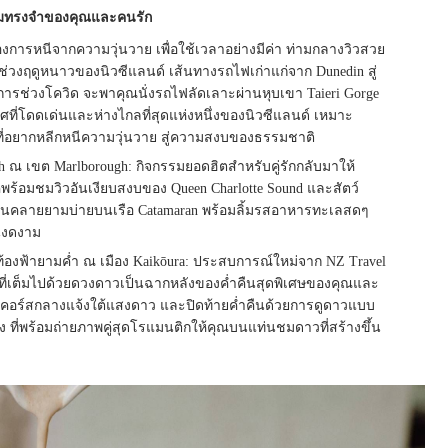
ามทรงจำของคุณและคนรัก
องการหนีจากความวุ่นวาย เพื่อใช้เวลาอย่างมีค่า ท่ามกลางวิวสวย
ช่วงฤดูหนาวของนิวซีแลนด์ เส้นทางรถไฟเก่าแก่จาก Dunedin สู่
ริการช่วงโควิด จะพาคุณนั่งรถไฟลัดเลาะผ่านหุบเขา Taieri Gorge
ที่โดดเด่นและห่างไกลที่สุดแห่งหนึ่งของนิวซีแลนด์ เหมาะ
ที่อยากหลีกหนีความวุ่นวาย สู่ความสงบของธรรมชาติ
gh ณ เขต Marlborough: กิจกรรมยอดฮิตสำหรับคู่รักกลับมาให้
ยัคพร้อมชมวิวอันเงียบสงบของ Queen Charlotte Sound และสัตว์
อนคลายยามบ่ายบนเรือ Catamaran พร้อมลิ้มรสอาหารทะเลสดๆ
ันงดงาม
องฟ้ายามค่ำ ณ เมือง Kaikōura: ประสบการณ์ใหม่จาก NZ Travel
ฟ้าที่เต็มไปด้วยดวงดาวเป็นฉากหลังของค่ำคืนสุดพิเศษของคุณและ
 3 คอร์สกลางแจ้งใต้แสงดาว และปิดท้ายค่ำคืนด้วยการดูดาวแบบ
ัง ที่พร้อมถ่ายภาพคู่สุดโรแมนติกให้คุณบนแท่นชมดาวที่สร้างขึ้น