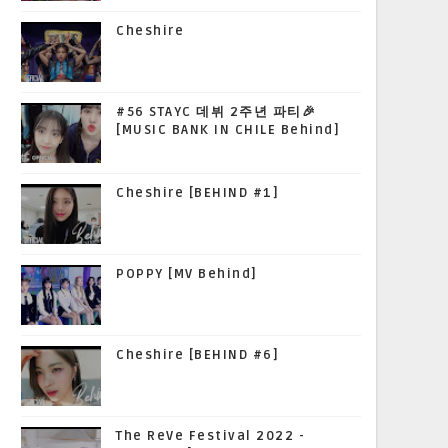
Cheshire
#56 STAYC 데뷔 2주년 파티🎉
[MUSIC BANK IN CHILE Behind]
Cheshire [BEHIND #1]
POPPY [MV Behind]
Cheshire [BEHIND #6]
The ReVe Festival 2022 -