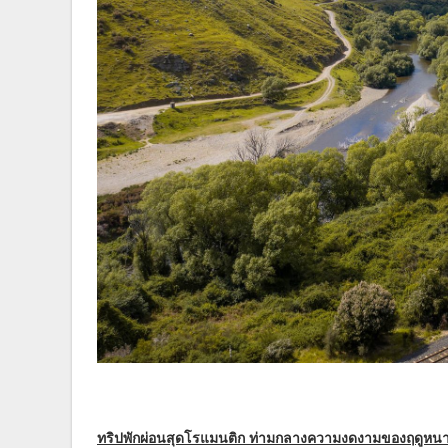
ทริปพักผ่อนสุดโรแมนติก ท่ามกลางความงดงามของฤดูหนา