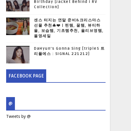
Birthday [Jacket Behind I RV
Collection]
센스 터지는 연말 준비&크리스마스
선물 추천🎄❤️ | 찐템, 꿀템, 뷰티하
울, 보습템, 기초템추천, 올리브영템,
올영세일
DaHyun’s Gonna Sing [tripleS 트
리플에스 : SIGNAL 221212]
FACEBOOK PAGE
@
Tweets by @