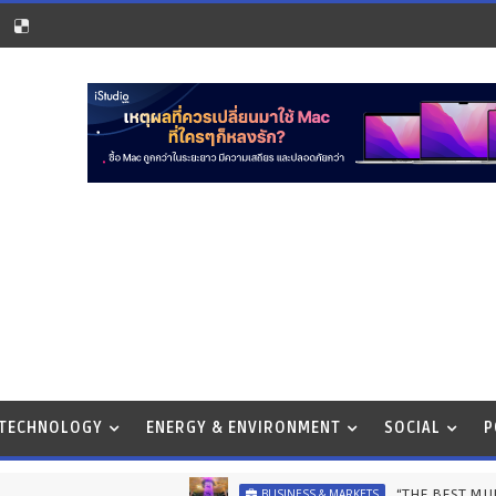
 TECHNOLOGY
ENERGY & ENVIRONMENT
SOCIAL
P
“THE BEST MUM DESERVES THE
BUSINESS & MARKETS