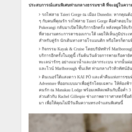
ประสบการณ์แสนพิเศษท่ามกลางธรรมชาติ ที่จะอยู่ในคว
รถไฟสาย Taieri Gorge ณ เมือง Dunedin: หากคุณต้
ๆ กับคนที่คุณรัก รถไฟสาย Taieri Gorge คือคำตอบใน
Pukerangi กลับมาเปิดให้บริการอีกครั้ง หลังหยุดให้บ
ที่สวยงามตระการตาของเกาะใต้ เผยให้เห็นภูมิประเทศ
สำหรับคู่รัก นักเดินทางสายโรแมนติก หรือใครก็ตาม
กิจกรรม Kayak & Cruise โดยบริษัททัวร์ Marlborou
บริการอีกครั้งในฤดูนี้ เริ่มต้นวันด้วยการพายเรือคา
ทะเลน่ารักๆ อย่างแมวน้ำและปลากระเบน จากนั้นผ่
และไวน์ Marlborough ชั้นเลิศ ท่ามกลางวิวทิวทัศน์อ
ดินเนอร์ใต้แสงดาว KAI PŌ และค่ำคืนแห่งการชมท้
Adventure ที่ออกแบบมาเพื่อคู่รักโดยเฉพาะ ให้ท้อง
คนรัก ณ Manakau Lodge พร้อมเพลิดเพลินกับมื้อค่ำ
ส่วนตัวกับ Rachel Gillespie ช่างภาพดาราศาสตร์ชื่อด
มา เพื่อให้คุณไม่มีวันลืมความทรงจำแสนพิเศษนี้