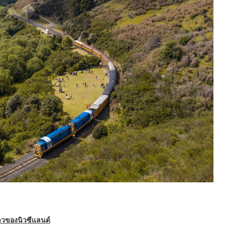
วของนิวซีแลนด์