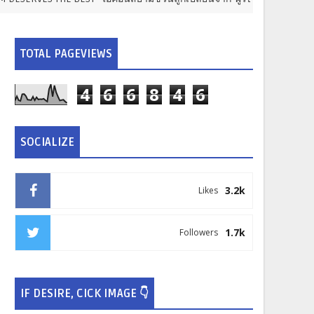
TOTAL PAGEVIEWS
4
6
6
8
4
6
SOCIALIZE
3.2k
Likes
1.7k
Followers
IF DESIRE, CICK IMAGE 👇