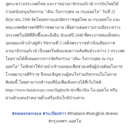
ทูตระหว่างประเทศไทย และราชอาณาจักรนอร์เวย์ การบินไทยได้
ร่วมสนับสนุนกิจกรรม “เดิน–วิ่งการกุศล ณ กรุงออสโล” วันที่ 22
มิถุนายน 2568 จัดโดยสถานเอกอัครราชทูตไทย ณ กรุงออสโล และ
คณะแพทย์ศาสตร์ศิริราชพยาบาล เพื่อสานต่อความร่วมมือระหว่าง
ประเทศในมิติที่ลึกซึ้งและยั่งยืน นับแต่ปี 2448 ที่พระบาทสมเด็จพระ
จุลจอมเกล้าเจ้าอยู่หัว รัชกาลที่ 5 เสด็จพระราชดำเนินเยือนราช
อาณาจักรนอฺร์เวย์ เป็นจุดเริ่มต้นแห่งความสัมพันธ์ระหว่าง 2 ประเทศ
โดยรายได้ทั้งหมดจากการจัดกิจกรรม “เดิน–วิ่งการกุศล ณ กรุง
ออสโล” ไม่หักค่าใช้จ่ายนำเข้ากองทุนเพื่อช่วยเหลือผู้ป่วยด้อยโอกาส
โรงพยาบาลศิริราช จึงขอเชิญชวนผู้สนใจร่วมกิจกรรมในโอกาส
พิเศษนี้ โดยสามารถสำรองที่นั่งเพื่อเดินทางได้ที่เว็บไซต์
https://www.thaiairways.com/flights/th-th/เที่ยวบิน-ไป-ออสโล หรือ
ผ่านตัวแทนจำหน่ายตั๋วเครื่องบินใกล้บ้านท่าน
#newsterrace
#ระเบียงข่าว
#thailand #bangkok #news
#กรุงเทพฯ–ออสโล