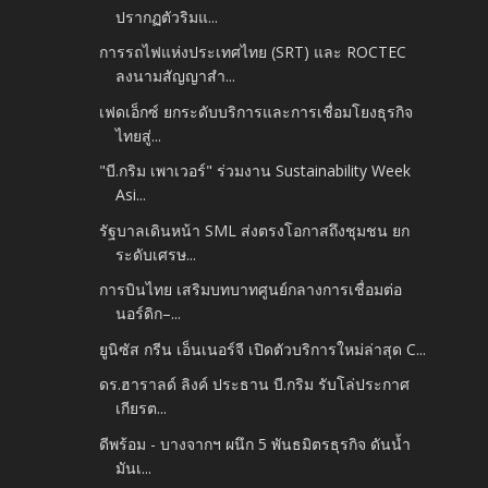
ปรากฏตัวริมแ...
การรถไฟแห่งประเทศไทย (SRT) และ ROCTEC
ลงนามสัญญาสำ...
เฟดเอ็กซ์ ยกระดับบริการและการเชื่อมโยงธุรกิจ
ไทยสู่...
"บี.กริม เพาเวอร์" ร่วมงาน Sustainability Week
Asi...
รัฐบาลเดินหน้า SML ส่งตรงโอกาสถึงชุมชน ยก
ระดับเศรษ...
การบินไทย เสริมบทบาทศูนย์กลางการเชื่อมต่อ
นอร์ดิก–...
ยูนิซัส กรีน เอ็นเนอร์จี เปิดตัวบริการใหม่ล่าสุด C...
ดร.ฮาราลด์ ลิงค์ ประธาน บี.กริม รับโล่ประกาศ
เกียรต...
ดีพร้อม - บางจากฯ ผนึก 5 พันธมิตรธุรกิจ ดันน้ำ
มันเ...