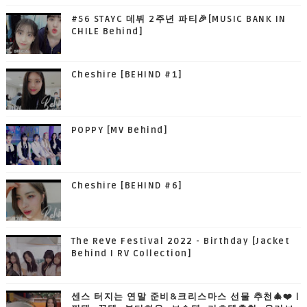
#56 STAYC 데뷔 2주년 파티🎉[MUSIC BANK IN
CHILE Behind]
Cheshire [BEHIND #1]
POPPY [MV Behind]
Cheshire [BEHIND #6]
The ReVe Festival 2022 - Birthday [Jacket
Behind I RV Collection]
센스 터지는 연말 준비&크리스마스 선물 추천🎄❤️ |