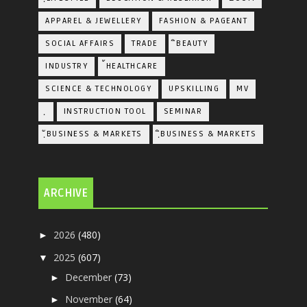
APPAREL & JEWELLERY
FASHION & PAGEANT
SOCIAL AFFAIRS
TRADE
ิBEAUTY
INDUSTRY
้HEALTHCARE
SCIENCE & TECHNOLOGY
UPSKILLING
MV
ฺ
INSTRUCTION TOOL
SEMINAR
ฺัBUSINESS & MARKETS
ฺิBUSINESS & MARKETS
ARCHIVE
2026
(480)
►
2025
(607)
▼
December
(73)
►
November
(64)
►