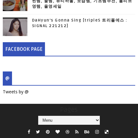
찐템, 꿀템, 뷰티하울, 보습템, 기초템추천, 올리브
영템, 올영세일
DaHyun’s Gonna Sing [tripleS 트리플에스 :
SIGNAL 221212]
FACEBOOK PAGE
@
Tweets by @
Pages