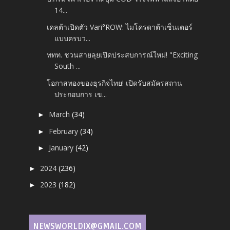
14...
เดลต้าเปิดตัว Vari°ROW: ไมโครดาต้าเซ็นเตอร์
แบบครบว...
ททท. ชวนสายลุยเปิดประสบการณ์ใหม่! "Exciting
South ...
โอกาสทองของธุรกิจไทย! เปิดรับสมัครสถาน
ประกอบการ เข...
March
(34)
►
February
(34)
►
January
(42)
►
2024
(236)
►
2023
(182)
►
NEWSWORLDIX@GMAIL.COM