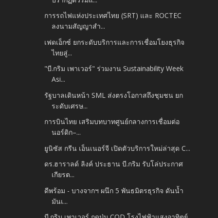
การรถไฟแห่งประเทศไทย (SRT) และ ROCTEC
ลงนามสัญญาสำ...
เฟดเอ็กซ์ ยกระดับบริการและการเชื่อมโยงธุรกิจ
ไทยสู่...
"บี.กริม เพาเวอร์" ร่วมงาน Sustainability Week
Asi...
รัฐบาลเดินหน้า SML ส่งตรงโอกาสถึงชุมชน ยก
ระดับเศรษ...
การบินไทย เสริมบทบาทศูนย์กลางการเชื่อมต่อ
นอร์ดิก–...
ยูนิซัส กรีน เอ็นเนอร์จี เปิดตัวบริการใหม่ล่าสุด C...
ดร.ฮาราลด์ ลิงค์ ประธาน บี.กริม รับโล่ประกาศ
เกียรต...
ดีพร้อม - บางจากฯ ผนึก 5 พันธมิตรธุรกิจ ดันน้ำ
มันเ...
บี.กริม เพาเวอร์ กดปุ่ม COD โรงไฟฟ้าแสงอาทิตย์