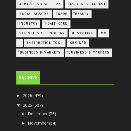
APPAREL & JEWELLERY
FASHION & PAGEANT
SOCIAL AFFAIRS
TRADE
ิBEAUTY
INDUSTRY
้HEALTHCARE
SCIENCE & TECHNOLOGY
UPSKILLING
MV
ฺ
INSTRUCTION TOOL
SEMINAR
ฺัBUSINESS & MARKETS
ฺิBUSINESS & MARKETS
ARCHIVE
2026
(479)
►
2025
(607)
▼
December
(73)
►
November
(64)
►