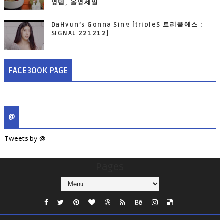
영템, 올영세일
DaHyun’s Gonna Sing [tripleS 트리플에스 :
SIGNAL 221212]
FACEBOOK PAGE
@
Tweets by @
Pages