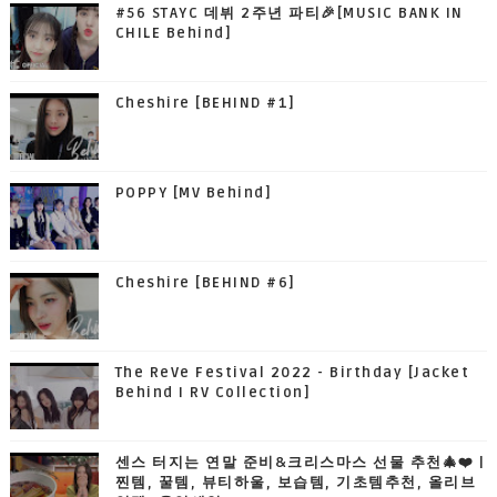
#56 STAYC 데뷔 2주년 파티🎉[MUSIC BANK IN
CHILE Behind]
Cheshire [BEHIND #1]
POPPY [MV Behind]
Cheshire [BEHIND #6]
The ReVe Festival 2022 - Birthday [Jacket
Behind I RV Collection]
센스 터지는 연말 준비&크리스마스 선물 추천🎄❤️ |
찐템, 꿀템, 뷰티하울, 보습템, 기초템추천, 올리브