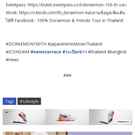
Eventpass: https://ticket.eventpass.co/t/doraemon-100-th และ
Klook: https://s.klook.com/th_doraemon สอบถามข้อมูลเพิ่มเติม
ได้ที่ Facebook : 100% Doraemon & Friends Tour in Thailand
#DORAEMON100TH #JapanAnimeMovieThailand
#ICONSIAM
#newsterrace
#ระเบียงข่าว
#thailand #bangkok
#news
###
Tags
# Lifestyle