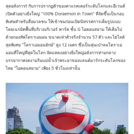
สุดอลังการ!! กับการปรากฏตัวของคาแรคเตอร์ระดับโลกและอีเวนต์
เปิดตัวอย่างยิ่งใหญ่ "100% Doraemon in Town" ที่จัดขึ้นเป็นรอบ
พิเศษสำหรับสื่อมวลชน ให้เข้าชมก่อนเปิดนิทรรศการเต็มรูปแบบ
โดยเนรมิตพื้นที่บริเวณริเวอร์ พาร์ค ชั้น G ไอคอนสยาม ให้เต็มไป
ด้วยกองทัพโดราเอมอน ขนาดเท่าตัวจริงจำนวน 57 ตัว และไฮไลต์
สุดพิเศษ "โดราเอมอนยักษ์" สูง 12 เมตร ซึ่งเป็นหุ่นเป่าลมโดราเอ
มอนที่ใหญ่ที่สุดในโลก จัดแสดงอย่างยิ่งใหญ่อลังการท่ามกลาง
บรรยากาศงดงามริมแม่น้ำเจ้าพระยาของแลนด์มาร์กระดับโลกของ
ไทย "ไอคอนสยาม" เพียง 5 ชั่วโมงเท่านั้น