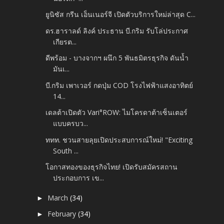
ยูนิซัส กรีน เอ็นเนอร์จี เปิดตัวบริการใหม่ล่าสุด C...
ดร.ฮาราลด์ ลิงค์ ประธาน บี.กริม รับโล่ประกาศ
เกียรต...
ดีพร้อม - บางจากฯ ผนึก 5 พันธมิตรธุรกิจ ดันน้ำ
มันเ...
บี.กริม เพาเวอร์ กดปุ่ม COD โรงไฟฟ้าแสงอาทิตย์
14...
เดลต้าเปิดตัว Vari°ROW: ไมโครดาต้าเซ็นเตอร์
แบบครบว...
ททท. ชวนสายลุยเปิดประสบการณ์ใหม่! "Exciting
South ...
โอกาสทองของธุรกิจไทย! เปิดรับสมัครสถาน
ประกอบการ เข...
March
(34)
►
February
(34)
►