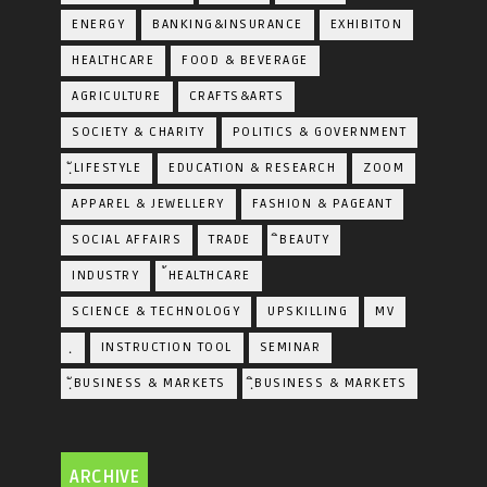
ENERGY
BANKING&INSURANCE
EXHIBITON
HEALTHCARE
FOOD & BEVERAGE
AGRICULTURE
CRAFTS&ARTS
SOCIETY & CHARITY
POLITICS & GOVERNMENT
ฺัLIFESTYLE
EDUCATION & RESEARCH
ZOOM
APPAREL & JEWELLERY
FASHION & PAGEANT
SOCIAL AFFAIRS
TRADE
ิBEAUTY
INDUSTRY
้HEALTHCARE
SCIENCE & TECHNOLOGY
UPSKILLING
MV
ฺ
INSTRUCTION TOOL
SEMINAR
ฺัBUSINESS & MARKETS
ฺิBUSINESS & MARKETS
ARCHIVE