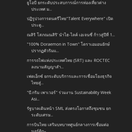
ยูโอบี ยกระดับประสบการณ์การท่องเที่ยวต่าง
ประเทศ ม...
ปฏิรูปวงการดนตรีไทย"Talent Everywhere" เปิด
ประตู...
ณสิริ โสภณณสิริ’ นำไฮ-ไลค์ เอเจนซี่ ก้าวสู่ปีที่ 1...
"100% Doraemon in Town" โดราเอมอนยักษ์
ปรากฏตัวริมแ...
การรถไฟแห่งประเทศไทย (SRT) และ ROCTEC
ลงนามสัญญาสำ...
เฟดเอ็กซ์ ยกระดับบริการและการเชื่อมโยงธุรกิจ
ไทยสู่...
"บี.กริม เพาเวอร์" ร่วมงาน Sustainability Week
Asi...
รัฐบาลเดินหน้า SML ส่งตรงโอกาสถึงชุมชน ยก
ระดับเศรษ...
การบินไทย เสริมบทบาทศูนย์กลางการเชื่อมต่อ
นอร์ดิก–...