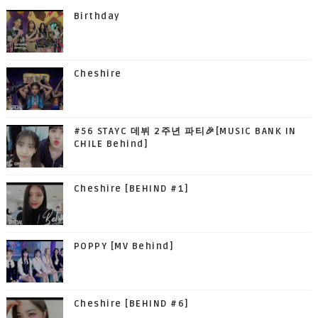
Birthday
Cheshire
#56 STAYC 데뷔 2주년 파티🎉[MUSIC BANK IN
CHILE Behind]
Cheshire [BEHIND #1]
POPPY [MV Behind]
Cheshire [BEHIND #6]