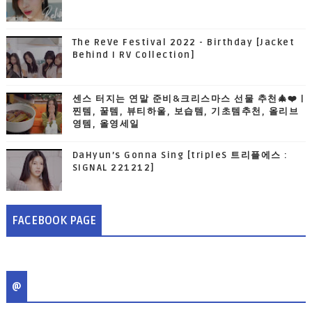
The ReVe Festival 2022 - Birthday [Jacket
Behind I RV Collection]
센스 터지는 연말 준비&크리스마스 선물 추천🎄❤️ |
찐템, 꿀템, 뷰티하울, 보습템, 기초템추천, 올리브
영템, 올영세일
DaHyun’s Gonna Sing [tripleS 트리플에스 :
SIGNAL 221212]
FACEBOOK PAGE
@