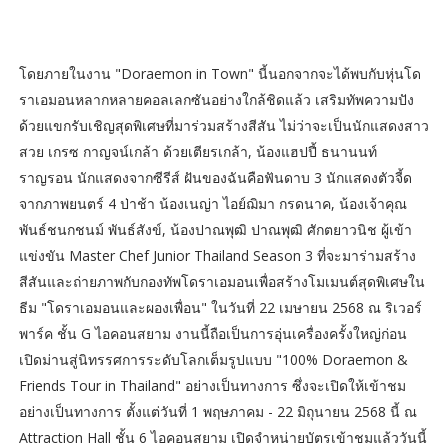
โดยภายในงาน "Doraemon in Town" นี้นอกจากจะได้พบกับหุ่นโด
ราเอมอนหลากหลายคอลเลกซันอย่างใกล้ชิดแล้ว เสริมทัพความปัง
ด้วยแขกรับเชิญสุดพิเศษที่มาร่วมสร้างสีสัน ไม่ว่าจะเป็นนักแสดงสาว
สวย เกรซ กาญจน์เกล้า ด้วยเตียรเกล้า, น้องแฮปปี้ ธนานนท์
ราญรอน นักแสดงจากซีรีส์ ฝันของฉันคือฟันดาบ 3 นักแสดงตัวจี้ด
จากภาพยนตร์ 4 ป่าช้า น้องเนญ่า ไอย์ฌิมา กรดนาค, น้องเจ้าคุณ
พันธ์ชนกชนม์ พันธ์สังข์, น้องปาณพุฒิ ปาณพุฒิ ศักตยาวนิช ผู้เข้า
แข่งขัน Master Chef Junior Thailand Season 3 ที่จะมาร่ามสร้าง
สีสันและถ่ายภาพกับกองทัพโดราเอมอนเพื่อสร้างโมเมนต์สุดพิเศษใน
ธีม "โดราเอมอนและผองเพื่อน" ในวันที่ 22 เมษายน 2568 ณ ริเวอร์
พาร์ค ชั้น G ไอคอนสยาม งานนี้ถือเป็นการอุ่นเครื่องครั้งใหญ่ก่อน
เปิดม่านสู่นิทรรศการระดับโลกเต็มรูปแบบ "100% Doraemon &
Friends Tour in Thailand" อย่างเป็นทางการ ซึ่งจะเปิดให้เข้าชม
อย่างเป็นทางการ ตั้งแต่วันที่ 1 พฤษภาคม - 22 มิถุนายน 2568 นี้ ณ
Attraction Hall ชั้น 6 ไอคอนสยาม เปิดจำหน่ายบัตรเข้าชมแล้ววันนี้