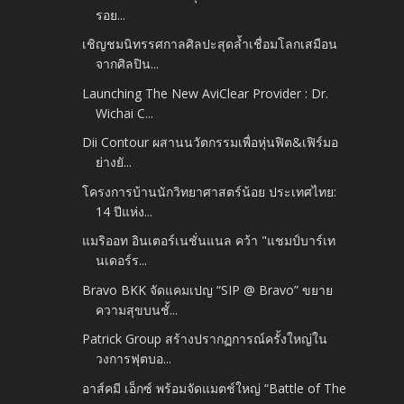
รอย...
เชิญชมนิทรรศกาลศิลปะสุดล้ำเชื่อมโลกเสมือน
จากศิลปิน...
Launching The New AviClear Provider : Dr.
Wichai C...
Dii Contour ผสานนวัตกรรมเพื่อหุ่นฟิต&เฟิร์มอ
ย่างยั...
โครงการบ้านนักวิทยาศาสตร์น้อย ประเทศไทย:
14 ปีแห่ง...
แมริออท อินเตอร์เนชั่นแนล คว้า "แชมป์บาร์เท
นเดอร์ร...
Bravo BKK จัดแคมเปญ “SIP @ Bravo” ขยาย
ความสุขบนชั้...
Patrick Group สร้างปรากฏการณ์ครั้งใหญ่ใน
วงการฟุตบอ...
อาส์คมี เอ็กซ์ พร้อมจัดแมตช์ใหญ่ “Battle of The