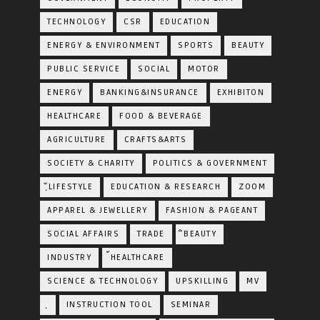
TECHNOLOGY
CSR
EDUCATION
ENERGY & ENVIRONMENT
SPORTS
BEAUTY
PUBLIC SERVICE
SOCIAL
MOTOR
ENERGY
BANKING&INSURANCE
EXHIBITON
HEALTHCARE
FOOD & BEVERAGE
AGRICULTURE
CRAFTS&ARTS
SOCIETY & CHARITY
POLITICS & GOVERNMENT
ฺัLIFESTYLE
EDUCATION & RESEARCH
ZOOM
APPAREL & JEWELLERY
FASHION & PAGEANT
SOCIAL AFFAIRS
TRADE
ิBEAUTY
INDUSTRY
้HEALTHCARE
SCIENCE & TECHNOLOGY
UPSKILLING
MV
ฺ
INSTRUCTION TOOL
SEMINAR