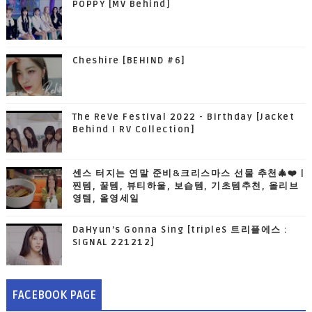
POPPY [MV Behind]
Cheshire [BEHIND #6]
The ReVe Festival 2022 - Birthday [Jacket
Behind I RV Collection]
센스 터지는 연말 준비&크리스마스 선물 추천🎄❤️ |
찐템, 꿀템, 뷰티하울, 보습템, 기초템추천, 올리브
영템, 올영세일
DaHyun’s Gonna Sing [tripleS 트리플에스 :
SIGNAL 221212]
FACEBOOK PAGE