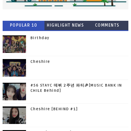
POPULAR 10
HIGHLIGHT NEWS
COMMENTS
Birthday
Cheshire
#56 STAYC 데뷔 2주년 파티🎉[MUSIC BANK IN
CHILE Behind]
Cheshire [BEHIND #1]