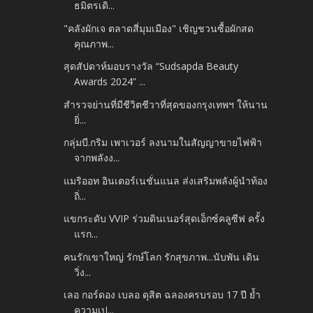
ธมิตรเดิ...
"คลังผักเจ ตลาดสี่มุมเมือง" เชิญชวนซื้อผักสด
คุณภาพ...
สุดสัปดาห์มอบรางวัล “Sudsapda Beauty
Awards 2024” ...
สำรวจย่านที่มีชีวิตชีวาที่สุดของกรุงเทพฯ ให้นาน
ยิ่...
กลุ่มบี.กริม เพาเวอร์ ลงนามในสัญญาขายไฟฟ้า
จากพลังง...
แมริออท อินเตอร์เนชั่นแนล ส่งเสริมพลังผู้นำท้อง
ถิ่...
แขกระดับ VVIP ร่วมดินเนอร์สุดเอ็กซ์คลูซีฟ ครั้ง
แรก...
คนรักเขาใหญ่ รักษ์โลก รักสุขภาพ...นับพัน เดิน
วิ่ง...
เลอ กอร์ดอง เบลอ ดุสิต ฉลองครบรอบ 17 ปี ย้ำ
ความเป...