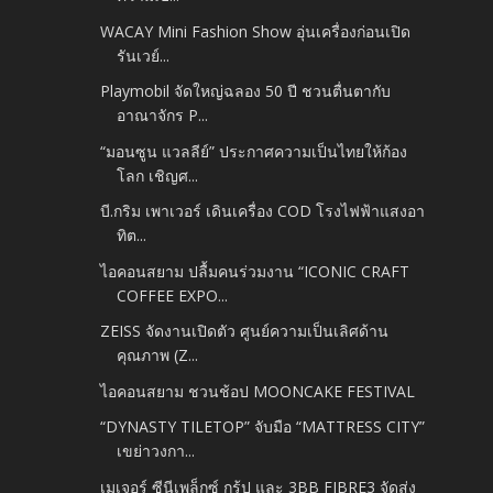
WACAY Mini Fashion Show อุ่นเครื่องก่อนเปิด
รันเวย์...
Playmobil จัดใหญ่ฉลอง 50 ปี ชวนตื่นตากับ
อาณาจักร P...
“มอนซูน แวลลีย์” ประกาศความเป็นไทยให้ก้อง
โลก เชิญศ...
บี.กริม เพาเวอร์ เดินเครื่อง COD โรงไฟฟ้าแสงอา
ทิต...
ไอคอนสยาม ปลื้มคนร่วมงาน “ICONIC CRAFT
COFFEE EXPO...
ZEISS จัดงานเปิดตัว ศูนย์ความเป็นเลิศด้าน
คุณภาพ (Z...
ไอคอนสยาม ชวนช้อป MOONCAKE FESTIVAL
“DYNASTY TILETOP” จับมือ “MATTRESS CITY”
เขย่าวงกา...
เมเจอร์ ซีนีเพล็กซ์ กรุ้ป และ 3BB FIBRE3 จัดส่ง