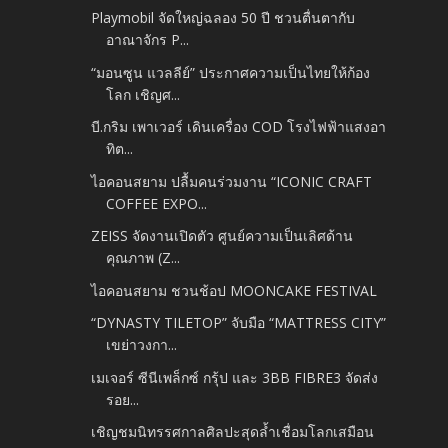
Playmobil จัดใหญ่ฉลอง 50 ปี ชวนตื่นตากับ
อาณาจักร P...
“มอนซูน แวลลีย์” ประกาศความเป็นไทยให้ก้อง
โลก เชิญศ...
บี.กริม เพาเวอร์ เดินเครื่อง COD โรงไฟฟ้าแสงอา
ทิต...
ไอคอนสยาม ปลื้มคนร่วมงาน “ICONIC CRAFT
COFFEE EXPO...
ZEISS จัดงานเปิดตัว ศูนย์ความเป็นเลิศด้าน
คุณภาพ (Z...
ไอคอนสยาม ชวนช้อป MOONCAKE FESTIVAL
“DYNASTY TILETOP” จับมือ “MATTRESS CITY”
เขย่าวงกา...
เมเจอร์ ซีนีเพล็กซ์ กรุ้ป และ 3BB FIBRE3 จัดส่ง
รอย...
เชิญชมนิทรรศกาลศิลปะสุดล้ำเชื่อมโลกเสมือน