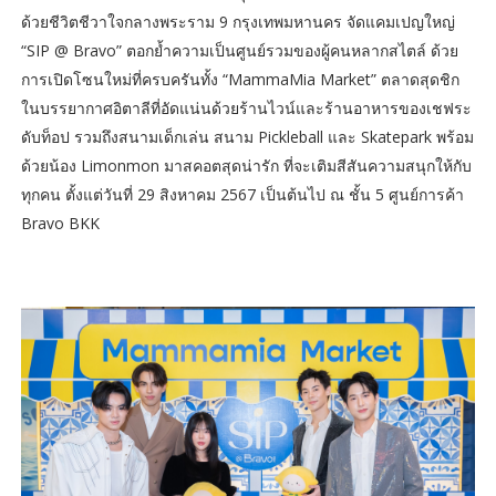
ด้วยชีวิตชีวาใจกลางพระราม 9 กรุงเทพมหานคร จัดแคมเปญใหญ่
“SIP @ Bravo” ตอกย้ำความเป็นศูนย์รวมของผู้คนหลากสไตล์ ด้วย
การเปิดโซนใหม่ที่ครบครันทั้ง “MammaMia Market” ตลาดสุดชิก
ในบรรยากาศอิตาลีที่อัดแน่นด้วยร้านไวน์และร้านอาหารของเชฟระ
ดับท็อป รวมถึงสนามเด็กเล่น สนาม Pickleball และ Skatepark พร้อม
ด้วยน้อง Limonmon มาสคอตสุดน่ารัก ที่จะเติมสีสันความสนุกให้กับ
ทุกคน ตั้งแต่วันที่ 29 สิงหาคม 2567 เป็นต้นไป ณ ชั้น 5 ศูนย์การค้า
Bravo BKK