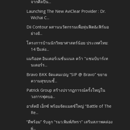
จากศิลปิน...
Launching The New AviClear Provider : Dr.
Wichai C...
Dii Contour ผสานนวัตกรรมเพื่อหุ่นฟิต&เฟิร์มอ
ย่างยั...
โครงการบ้านนักวิทยาศาสตร์น้อย ประเทศไทย:
14 ปีแห่ง...
แมริออท อินเตอร์เนชั่นแนล คว้า "แชมป์บาร์เท
นเดอร์ร...
Bravo BKK จัดแคมเปญ “SIP @ Bravo” ขยาย
ความสุขบนชั้...
Patrick Group สร้างปรากฏการณ์ครั้งใหญ่ใน
วงการฟุตบอ...
อาส์คมี เอ็กซ์ พร้อมจัดแมตช์ใหญ่ “Battle of The
Re...
“ดีพร้อม” รับลูก “รมว.พิมพ์ภัทรา” เสริมสภาพคล่อง
ผ่...