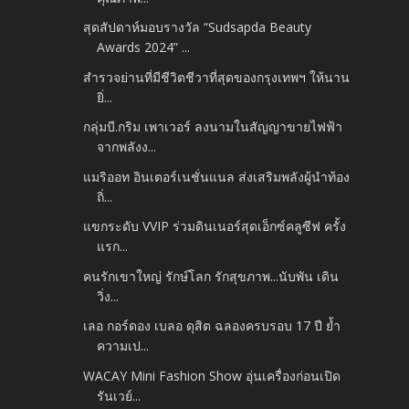
สุดสัปดาห์มอบรางวัล “Sudsapda Beauty
Awards 2024” ...
สำรวจย่านที่มีชีวิตชีวาที่สุดของกรุงเทพฯ ให้นาน
ยิ่...
กลุ่มบี.กริม เพาเวอร์ ลงนามในสัญญาขายไฟฟ้า
จากพลังง...
แมริออท อินเตอร์เนชั่นแนล ส่งเสริมพลังผู้นำท้อง
ถิ่...
แขกระดับ VVIP ร่วมดินเนอร์สุดเอ็กซ์คลูซีฟ ครั้ง
แรก...
คนรักเขาใหญ่ รักษ์โลก รักสุขภาพ...นับพัน เดิน
วิ่ง...
เลอ กอร์ดอง เบลอ ดุสิต ฉลองครบรอบ 17 ปี ย้ำ
ความเป...
WACAY Mini Fashion Show อุ่นเครื่องก่อนเปิด
รันเวย์...