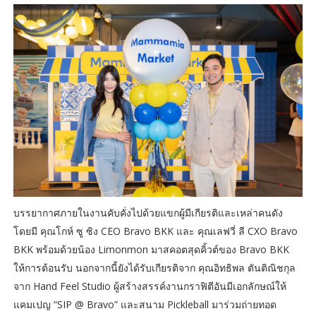
บรรยากาศภายในงานคับคั่งไปด้วยแขกผู้มีเกียรติและเหล่าคนดัง
โดยมี คุณโกห์ ซู ซิง CEO Bravo BKK และ คุณเลฟวี่ ลี CXO Bravo
BKK พร้อมด้วยน้อง Limonmon มาสคอตสุดคิ้วต์ของ Bravo BKK
ให้การต้อนรับ นอกจากนี้ยังได้รับเกียรติจาก คุณอิทธิพล ตันติณิชกุล
จาก Hand Feel Studio ผู้สร้างสรรค์งานกราฟิตีอันมีเอกลักษณ์ให้
แคมเปญ “SIP @ Bravo” และสนาม Pickleball มาร่วมถ่ายทอด