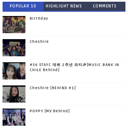
POPULAR 10
HIGHLIGHT NEWS
COMMENTS
Birthday
Cheshire
#56 STAYC 데뷔 2주년 파티🎉[MUSIC BANK IN
CHILE Behind]
Cheshire [BEHIND #1]
POPPY [MV Behind]