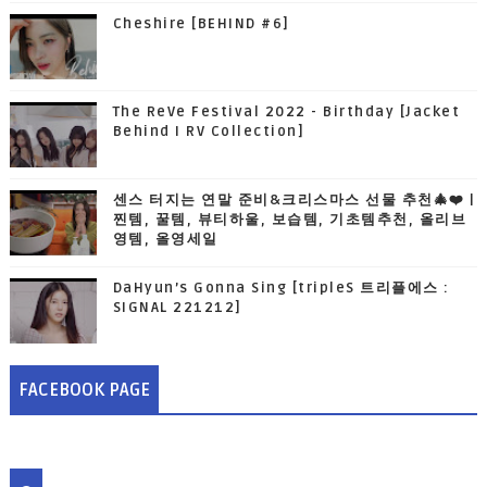
Cheshire [BEHIND #6]
The ReVe Festival 2022 - Birthday [Jacket
Behind I RV Collection]
센스 터지는 연말 준비&크리스마스 선물 추천🎄❤️ |
찐템, 꿀템, 뷰티하울, 보습템, 기초템추천, 올리브
영템, 올영세일
DaHyun’s Gonna Sing [tripleS 트리플에스 :
SIGNAL 221212]
FACEBOOK PAGE