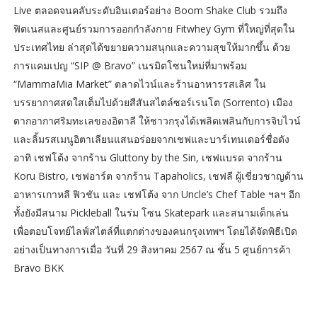
Live ตลอดจนคลับระดับอินเตอร์อย่าง Boom Shake Club รวมถึง
ฟิตเนสและศูนย์รวมการออกกำลังกาย Fitwhey Gym ที่ใหญ่ที่สุดใน
ประเทศไทย ล่าสุดได้ขยายความสนุกและความสุขให้มากขึ้น ด้วย
การแคมเปญ “SIP @ Bravo” เนรมิตโซนใหม่ที่มาพร้อม
“MammaMia Market” ตลาดไวน์และร้านอาหารรสเลิศ ใน
บรรยากาศสดใสเต็มไปด้วยสีสันสไตล์ซอร์เรนโต (Sorrento) เมือง
ตากอากาศริมทะเลของอิตาลี ให้ชาวกรุงได้เพลิดเพลินกับการจิบไวน์
และลิ้มรสเมนูอิตาเลียนแสนอร่อยจากเชฟและบาร์เทนเดอร์ชื่อดัง
อาทิ เชฟโต้ง จากร้าน Gluttony by the Sin, เชฟแบรด จากร้าน
Koru Bistro, เชฟอาร์ต จากร้าน Tapaholics, เชฟลี ผู้เชี่ยวชาญด้าน
อาหารเกาหลี ฟิวชัน และ เชฟโต้ง จาก Uncle’s Chef Table ฯลฯ อีก
ทั้งยังมีสนาม Pickleball ในร่ม โซน Skatepark และสนามเด็กเล่น
เพื่อตอบโจทย์ไลฟ์สไตล์ที่แตกต่างของคนกรุงเทพฯ โดยได้จัดพิธีเปิด
อย่างเป็นทางการเมื่อ วันที่ 29 สิงหาคม 2567 ณ ชั้น 5 ศูนย์การค้า
Bravo BKK