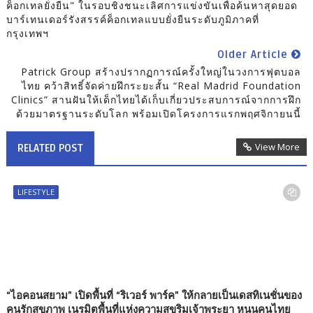
ค็อกเทลยั่งยืน" ในรอบชิงชนะเลิศการแข่งขันเพื่อค้นหาสุดยอด
บาร์เทนเดอร์รังสรรค์ค็อกเทลแบบยั่งยืนระดับภูมิภาคที่
กรุงเทพฯ
Older Article
Patrick Group สร้างปรากฏการณ์ครั้งใหญ่ในวงการฟุตบอล
ไทย คว้าสิทธิ์จัดค่ายฝึกระยะสั้น “Real Madrid Foundation
Clinics” สานฝันให้เด็กไทยได้เก็บเกี่ยวประสบการณ์จากการฝึก
ด้วยมาตรฐานระดับโลก พร้อมเปิดโครงการแรกพฤศจิกายนนี้
View More
RELATED POST
LIFESTYLE
“ไอคอนสยาม” เปิดพื้นที่ “ริเวอร์ พาร์ค” ให้กลายเป็นเดสทิเนชั่นของ
คนรักสุขภาพ เนรมิตพื้นที่แห่งความสุขริมเจ้าพระยา หนุนคนไทย