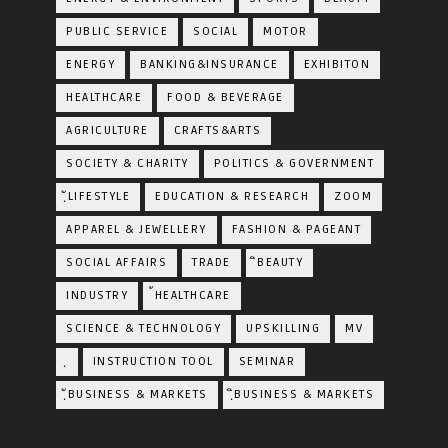
PUBLIC SERVICE
SOCIAL
MOTOR
ENERGY
BANKING&INSURANCE
EXHIBITON
HEALTHCARE
FOOD & BEVERAGE
AGRICULTURE
CRAFTS&ARTS
SOCIETY & CHARITY
POLITICS & GOVERNMENT
ฺัLIFESTYLE
EDUCATION & RESEARCH
ZOOM
APPAREL & JEWELLERY
FASHION & PAGEANT
SOCIAL AFFAIRS
TRADE
ิBEAUTY
INDUSTRY
้HEALTHCARE
SCIENCE & TECHNOLOGY
UPSKILLING
MV
ฺ
INSTRUCTION TOOL
SEMINAR
ฺัBUSINESS & MARKETS
ฺิBUSINESS & MARKETS