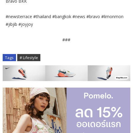
Bravo BKK
#newsterrace #thailand #bangkok #news #bravo #limonmon
#jibjib #joyjoy
###
Tags
# Lifestyle