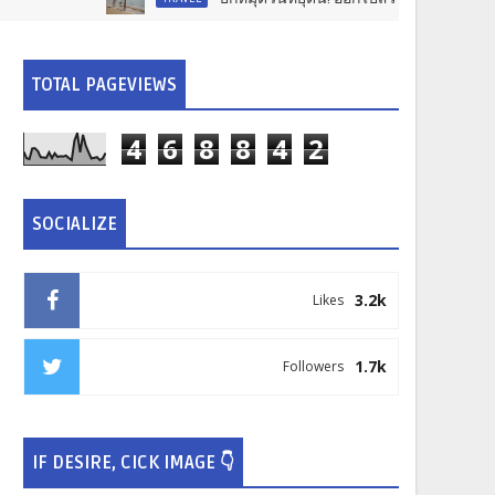
TOTAL PAGEVIEWS
4
6
8
8
4
2
SOCIALIZE
3.2k
Likes
1.7k
Followers
IF DESIRE, CICK IMAGE 👇