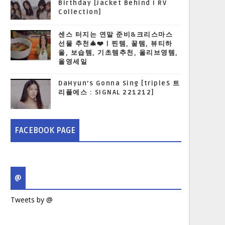
Birthday [Jacket Behind I RV
Collection]
센스 터지는 연말 준비&크리스마스
선물 추천🎄❤️ | 찐템, 꿀템, 뷰티하
울, 보습템, 기초템추천, 올리브영템,
올영세일
DaHyun’s Gonna Sing [tripleS 트
리플에스 : SIGNAL 221212]
FACEBOOK PAGE
@
Tweets by @