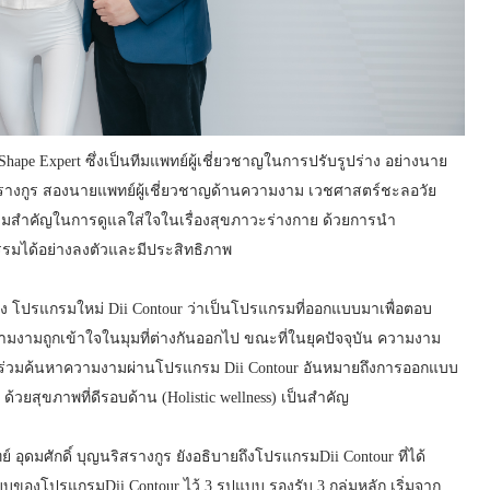
hape Expert ซึ่งเป็นทีมแพทย์ผู้เชี่ยวชาญในการปรับรูปร่าง อย่างนาย
ิสรางกูร สองนายแพทย์ผู้เชี่ยวชาญด้านความงาม เวชศาสตร์ชะลอวัย
นความสำคัญในการดูแลใส่ใจในเรื่องสุขภาวะร่างกาย ด้วยการนำ
รมได้อย่างลงตัวและมีประสิทธิภาพ
ล่าวถึง โปรแกรมใหม่ Dii Contour ว่าเป็นโปรแกรมที่ออกแบบมาเพื่อตอบ
มงามถูกเข้าใจในมุมที่ต่างกันออกไป ขณะที่ในยุคปัจจุบัน ความงาม
บริการร่วมค้นหาความงามผ่านโปรแกรม Dii Contour อันหมายถึงการออกแบบ
) ด้วยสุขภาพที่ดีรอบด้าน (Holistic wellness) เป็นสำคัญ
ดมศักดิ์ บุญนริสรางกูร ยังอธิบายถึงโปรแกรมDii Contour ที่ได้
บบของโปรแกรมDii Contour ไว้ 3 รูปแบบ รองรับ 3 กลุ่มหลัก เริ่มจาก