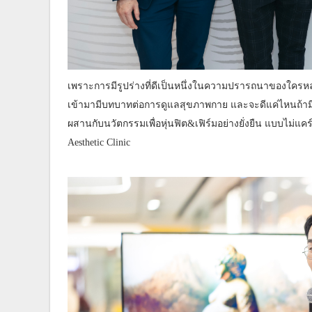
เพราะการมีรูปร่างที่ดีเป็นหนึ่งในความปรารถนาของใครห
เข้ามามีบทบาทต่อการดูแลสุขภาพกาย และจะดีแค่ไหนถ้ามีรู
ผสานกับนวัตกรรมเพื่อหุ่นฟิต&เฟิร์มอย่างยั่งยืน แบบไม่แคร
Aesthetic Clinic