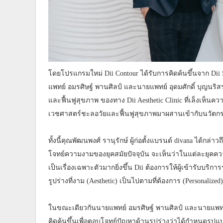
โดยโปรแกรมใหม่ Dii Contour ได้รับการคิดค้นขึ้นจาก Dii S
แพทย์ อมรศิษฐ์ พานศิลป์ และนายแพทย์ อุดมศักดิ์ บุญนร
และฟื้นฟูสุขภาพ ของทาง Dii Aesthetic Clinic ที่เล็งเห็
เวชศาสตร์ชะลอวัยและฟื้นฟูสุขภาพมาผสานเข้ากับนวัตกร
ทั้งนี้คุณพัฒนพงศ์ รานุรักษ์ ผู้ก่อตั้งแบรนด์ divana ได้ก
โจทย์ความงามของยุคสมัยปัจจุบัน จะเห็นว่าในแต่ละยุคควา
เป็นเรื่องเฉพาะตัวมากยิ่งขึ้น Dii ต้องการให้ผู้เข้ารับ
รูปร่างที่งาม (Aesthetic) เป็นไปตามที่ต้องการ (Personalized
ในขณะเดียวกันนายแพทย์ อมรศิษฐ์ พานศิลป์ และนายแพทย์ อุ
คิดค้นขึ้นเพื่อตอบโจทย์ปัญหาด้านรูปร่างว่าได้กำหนดรูปแ