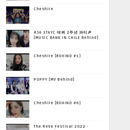
Cheshire
#56 STAYC 데뷔 2주년 파티🎉
[MUSIC BANK IN CHILE Behind]
Cheshire [BEHIND #1]
POPPY [MV Behind]
Cheshire [BEHIND #6]
The ReVe Festival 2022 -