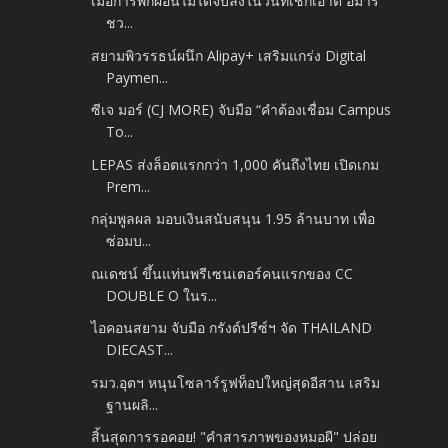
เมื่อการพักผ่อนไม่ได้จบลงในวันที่เช็กเอาต์ อมารี
ชว...
สยามพิวรรธน์ผนึก Alipay+ เสริมแกร่ง Digital
Paymen...
ซีเจ มอร์ (CJ MORE) จับมือ “คำต้องเชื่อม Campus
To...
LEPAS ส่งล็อตแรกกว่า 1,000 คันถึงไทย เปิดเกม
Prem...
กลุ่มพูลผล มอบเงินสนับสนุน 1.95 ล้านบาท เพื่อ
ซ่อมบ...
ณเดชน์ ขึ้นแท่นพรีเซนเตอร์คนแรกของ CC
DOUBLE O ในร...
ไอคอนสยาม จับมือ กรังด์ปรีซ์ฯ จัด THAILAND
DIECAST...
รมว.อุตฯ หนุนโซลาร์รูฟท็อปใหญ่สุดอีสาน เสริม
ฐานผลิ...
สิ้นสุดการรอคอย! "คำสารภาพของหมอผี" ปล่อย