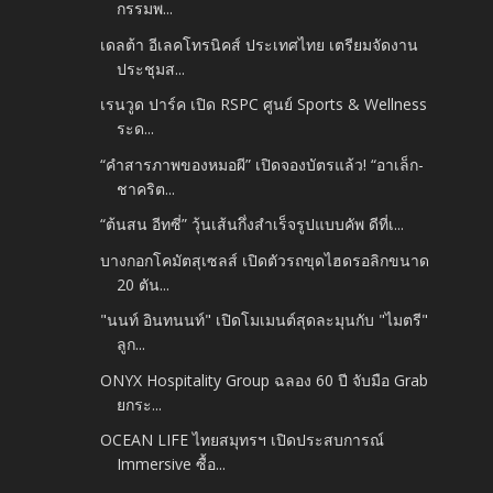
กรรมพ...
เดลต้า อีเลคโทรนิคส์ ประเทศไทย เตรียมจัดงาน
ประชุมส...
เรนวูด ปาร์ค เปิด RSPC ศูนย์ Sports & Wellness
ระด...
“คำสารภาพของหมอผี” เปิดจองบัตรแล้ว! “อาเล็ก-
ชาคริต...
“ต้นสน อีทซี่” วุ้นเส้นกึ่งสำเร็จรูปแบบคัพ ดีที่เ...
บางกอกโคมัตสุเซลส์ เปิดตัวรถขุดไฮดรอลิกขนาด
20 ตัน...
"นนท์ อินทนนท์" เปิดโมเมนต์สุดละมุนกับ "ไมตรี"
ลูก...
ONYX Hospitality Group ฉลอง 60 ปี จับมือ Grab
ยกระ...
OCEAN LIFE ไทยสมุทรฯ เปิดประสบการณ์
Immersive ซื้อ...