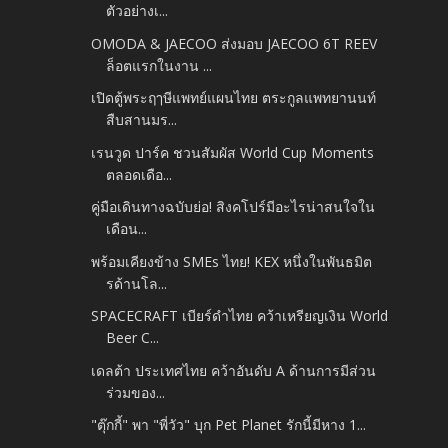
ตัวอย่างเ...
OMODA & JAECOO ส่งมอบ JAECOO 6T REEV
ล็อตแรกในงาน ...
เปิดตู้พระฤๅษีแพทย์แผนไทย ตระกูลแพทยานนท์
สืบสานมร...
เรนวูด ปาร์ค ชวนสัมผัส World Cup Moments
ตลอดเดือ...
คู่มือเดินทางฉบับย่อ! สิงคโปร์มีอะไรน่าสนใจใน
เดือน...
พร้อมเคียงข้าง SMEs ไทย! KEX หนึ่งในพันธมิต
รด้านโล...
SPACECRAFT เบียร์ดำไทย คว้าเหรียญเงิน World
Beer C...
เดลต้า ประเทศไทย คว้าอันดับ A ด้านการมีส่วน
ร่วมของ...
"ตุ๊กกี้" พา "พี่วัว" บุก Pet Planet รักนี้มีหาง 1...