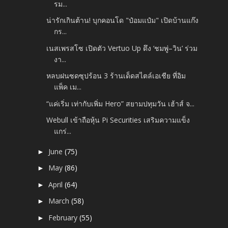
รม...
น่ารักเกินต้าน! บุกคอนโด "ป๋อมแป๋ม" เปิดบ้านแก๊ง
กร...
เนสเพรสโซ เปิดตัว Vertuo Up ดึง ‘ชมพู่–วิน’ ร่วม
งา...
หลบฝนซดซุปร้อน 3 ร้านเด็ดสไตล์เอเชีย ที่อิม
แพ็ค เม...
“แค่เริ่ม เท่ากับเพิ่ม Hero” สยามปทุมวัน เฮ้าส์ จ...
Webull เข้าถือหุ้น Pi Securities เสริมความแข็ง
แกร่...
June
(75)
►
May
(86)
►
April
(64)
►
March
(58)
►
February
(55)
►