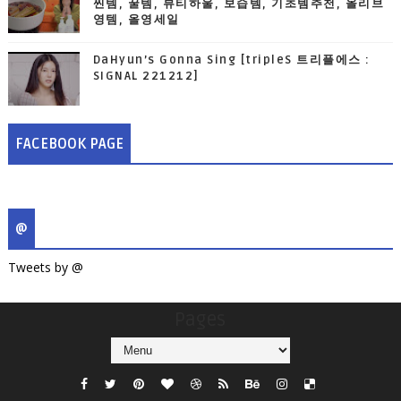
찐템, 꿀템, 뷰티하울, 보습템, 기초템추천, 올리브
영템, 올영세일
DaHyun’s Gonna Sing [tripleS 트리플에스 :
SIGNAL 221212]
FACEBOOK PAGE
@
Tweets by @
Pages