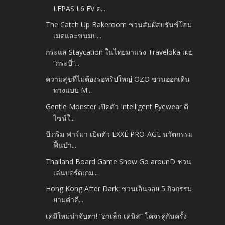
LEPAS L6 EV ค...
The Catch Up Bakeroom ชวนสัมผัสบรันช์โฮม
เมดและขนมป...
กระแส Staycation ในไทยมาแรง Traveloka เผย
“กระบี่”...
ความสุขที่ไม่ต้องรอทริปใหญ่ OZO ชวนออกเดิน
ทางแบบ M...
Gentle Monster เปิดตัว Intelligent Eyewear ดี
ไซน์ใ...
บี.กริม ฟาร์มา เปิดตัว EXXÉ PRO-AGE นวัตกรรม
ฟื้นบำ...
Thailand Board Game Show Go arounD ชวน
เล่นบอร์ดเกม...
Hong Kong After Dark: ชวนเอ็นจอย 5 กิจกรรม
ยามค่ำคื...
เคมีใหม่น่าจับตา! “อาเล็ก-เดนิส” โคจรคู่กันครั้ง