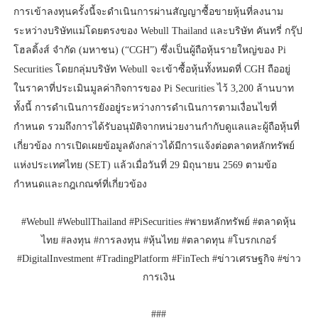
การเข้าลงทุนครั้งนี้จะดำเนินการผ่านสัญญาซื้อขายหุ้นที่ลงนาม
ระหว่างบริษัทแม่โดยตรงของ Webull Thailand และบริษัท คันทรี่ กรุ๊ป
โฮลดิ้งส์ จำกัด (มหาชน) (“CGH”) ซึ่งเป็นผู้ถือหุ้นรายใหญ่ของ Pi
Securities โดยกลุ่มบริษัท Webull จะเข้าซื้อหุ้นทั้งหมดที่ CGH ถืออยู่
ในราคาที่ประเมินมูลค่ากิจการของ Pi Securities ไว้ 3,200 ล้านบาท
ทั้งนี้ การดำเนินการยังอยู่ระหว่างการดำเนินการตามเงื่อนไขที่
กำหนด รวมถึงการได้รับอนุมัติจากหน่วยงานกำกับดูแลและผู้ถือหุ้นที่
เกี่ยวข้อง การเปิดเผยข้อมูลดังกล่าวได้มีการแจ้งต่อตลาดหลักทรัพย์
แห่งประเทศไทย (SET) แล้วเมื่อวันที่ 29 มิถุนายน 2569 ตามข้อ
กำหนดและกฎเกณฑ์ที่เกี่ยวข้อง
#Webull #WebullThailand #PiSecurities #พายหลักทรัพย์ #ตลาดหุ้น
ไทย #ลงทุน #การลงทุน #หุ้นไทย #ตลาดทุน #โบรกเกอร์
#DigitalInvestment #TradingPlatform #FinTech #ข่าวเศรษฐกิจ #ข่าว
การเงิน
###