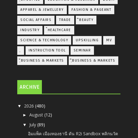
APPAREL & JEWELLERY
FASHION & PAGEANT
SOCIAL AFFAIRS
TRADE
ิBEAUTY
INDUSTRY
้HEALTHCARE
SCIENCE & TECHNOLOGY
UPSKILLING
MV
ฺ
INSTRUCTION TOOL
SEMINAR
ฺัBUSINESS & MARKETS
ฺิBUSINESS & MARKETS
ARCHIVE
2026
(480)
▼
August
(12)
►
July
(89)
▼
อิมแพ็ค เมืองทองธานี ดัน R2i Sandbox พลิกนวัต