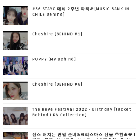
#56 STAYC 데뷔 2주년 파티🎉[MUSIC BANK IN
CHILE Behind]
Cheshire [BEHIND #1]
POPPY [MV Behind]
Cheshire [BEHIND #6]
The ReVe Festival 2022 - Birthday [Jacket
Behind I RV Collection]
센스 터지는 연말 준비&크리스마스 선물 추천🎄❤️ |