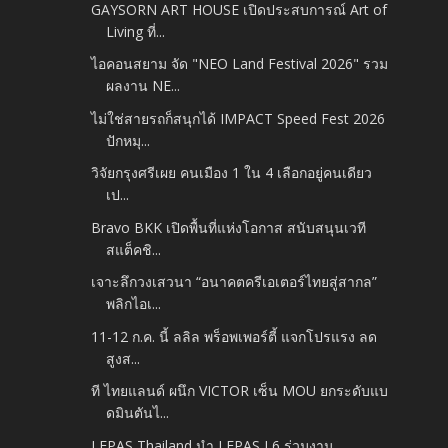
GAYSORN ART HOUSE เปิดประสบการณ์ Art of
Living ที่...
ไอคอนสยาม จัด "NEO Land Festival 2026" รวม
ผลงาน NE...
ไม่ใช่สายรถก็สนุกได้ IMPACT Speed Fest 2026
ปักหมุ...
วิจัยกรุงศรีเผย คนเมือง 1 ใน 4 เลือกอยู่คนเดียว
เป...
Bravo BKK เปิดพื้นที่แห่งโอกาส สนับสนุนเวที
สแต็คชิ...
เจาะลึกวงเสวนา “อนาคตครีเอเตอร์ไทยสู่สากล”
พลิกไอเ...
11-12 ก.ค. นี้ ลลิล พร็อพเพอร์ตี้ แจกโปรแรง ลด
สูงส...
ที ไทยแลนด์ ผนึก VICTOR เซ็น MOU ยกระดับแบ
ดมินตันไ...
LEPAS Thailand นำ LEPAS L6 ร่วมงาน