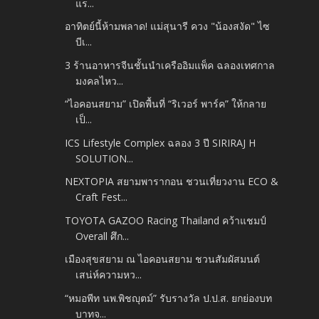
แร...
อาทิตย์นี้ห้ามพลาด! แม่สุนารี ควง "น้องสงัด" ไซ
บีเ...
3 ร้านอาหารจีนชั้นนำเครืออิมแพ็ค ฉลองเทศกาล
มงคลไหว...
“ไอคอนสยาม” เปิดพื้นที่ “ริเวอร์ พาร์ค” ให้กลาย
เป็...
ICS Lifestyle Complex ฉลอง 3 ปี SIRIRAJ H
SOLUTION...
NEXTOPIA สยามพารากอน ชวนเที่ยวงาน ECO &
Craft Fest...
TOYOTA GAZOO Racing Thailand คว้าแชมป์
Overall ศึก...
เมืองสุขสยาม ณ ไอคอนสยาม ชวนสัมผัสมนต์
เสน่ห์ความหว...
“หมอพีท นพ.พิชญุตม์” รับรางวัล ป.ป.ส. ยกย่องบท
บาทจ...