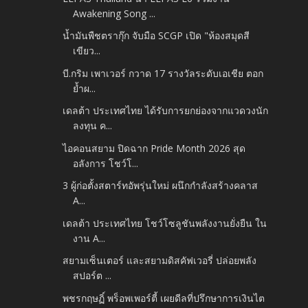
Awakening Song ...
น้ำมันพืชตรากุ๊ก จับมือ SCGP เปิด "ห้องสมุดสี
เขียว...
บี.กริม เพาเวอร์ กวาด 17 รางวัลระดับเอเชีย ตอก
ย้ำผ...
เดลต้า ประเทศไทย ได้รับการยกย่องจากแวดวงนัก
ลงทุน ค...
ไอคอนสยาม ปิดฉาก Pride Month 2026 สุด
อลังการ โชว์โ...
3 ผู้ก่อตั้งสตาร์ทอัพรุ่นใหม่ ผนึกกำลังสร้างคลาส
A...
เดลต้า ประเทศไทย โชว์โซลูชันพลังงานยั่งยืน ใน
งาน A...
สยามเซ็นเตอร์ และสยามดิสคัฟเวอรี่ ปล่อยพลัง
สปอร์ต ...
พชรกฤษฏิ์ พร็อพเพอร์ตี้ เผยดีลที่ปรึกษาการเงินไต