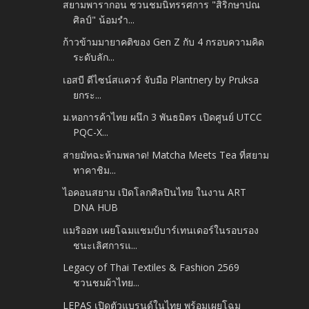
สยามพารากอน ชวนชมนิทรรศการ "สิริกษาปณ
ศิลป์" น้อมรำ...
ก้าวข้ามมายาคติของ Gen Z กับ 4 กรอบความคิด
ระดับลัก...
เอสบี ดีไซน์สแควร์ จับมือ Plantnery by Pruksa
ยกระ...
ม.หอการค้าไทย ผนึก 3 พันธมิตร เปิดศูนย์ UTCC
PQC-X...
สายมัทฉะห้ามพลาด! Matcha Meets Tea ที่สยาม
ทาคาชิม...
ไอคอนสยาม เปิดโลกศิลปินไทย ในงาน ART
DNA HUB
แมริออท เผยโฉมแชมป์บาร์เทนเดอร์ในรอบรอง
ชนะเลิศการแ...
Legacy of Thai Textiles & Fashion 2569
ชวนชมผ้าไทย...
LEPAS เปิดตัวแบรนด์ในไทย พร้อมเผยโฉม