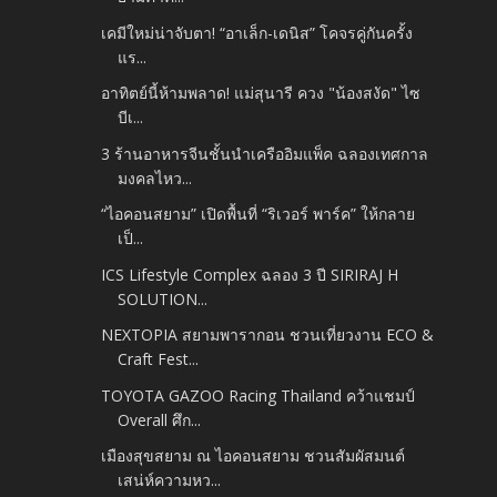
เคมีใหม่น่าจับตา! “อาเล็ก-เดนิส” โคจรคู่กันครั้ง
แร...
อาทิตย์นี้ห้ามพลาด! แม่สุนารี ควง "น้องสงัด" ไซ
บีเ...
3 ร้านอาหารจีนชั้นนำเครืออิมแพ็ค ฉลองเทศกาล
มงคลไหว...
“ไอคอนสยาม” เปิดพื้นที่ “ริเวอร์ พาร์ค” ให้กลาย
เป็...
ICS Lifestyle Complex ฉลอง 3 ปี SIRIRAJ H
SOLUTION...
NEXTOPIA สยามพารากอน ชวนเที่ยวงาน ECO &
Craft Fest...
TOYOTA GAZOO Racing Thailand คว้าแชมป์
Overall ศึก...
เมืองสุขสยาม ณ ไอคอนสยาม ชวนสัมผัสมนต์
เสน่ห์ความหว...