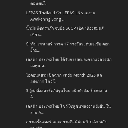
ดมินตันไ...
LEPAS Thailand นำ LEPAS L6 ร่วมงาน
Awakening Song ...
น้ำมันพืชตรากุ๊ก จับมือ SCGP เปิด "ห้องสมุดสี
เขียว...
บี.กริม เพาเวอร์ กวาด 17 รางวัลระดับเอเชีย ตอก
ย้ำผ...
เดลต้า ประเทศไทย ได้รับการยกย่องจากแวดวงนัก
ลงทุน ค...
ไอคอนสยาม ปิดฉาก Pride Month 2026 สุด
อลังการ โชว์โ...
3 ผู้ก่อตั้งสตาร์ทอัพรุ่นใหม่ ผนึกกำลังสร้างคลาส
A...
เดลต้า ประเทศไทย โชว์โซลูชันพลังงานยั่งยืน ใน
งาน A...
สยามเซ็นเตอร์ และสยามดิสคัฟเวอรี่ ปล่อยพลัง
สปอร์ต ...