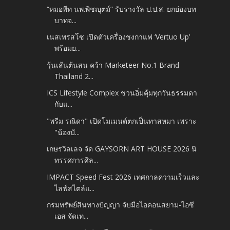
“หมอพีท นพ.พิชญุตม์” รับรางวัล ป.ป.ส. ยกย่องบท
บาทจ...
เนสเพรสโซ เปิดตัวเครื่องชงกาแฟ ‘Vertuo Up’
พร้อมย...
วุ้นเส้นต้นสน คว้า Marketeer No.1 Brand
Thailand 2...
ICS Lifestyle Complex ชวนอิ่มคุ้มทุกวันธรรมดา
กับแ...
"พรีม รณิดา" เปิดโมเมนต์ตกเป็นทาสหมา เพราะ
"น้องบั...
เกษรวิลเลจ จัด GAYSORN ART HOUSE 2026 นิ
ทรรศการศิล...
IMPACT Speed Fest 2026 เทศกาลความเร็วและ
ไลฟ์สไตล์แ...
กรมทรัพย์สินทางปัญญา จับมือไอคอนสยาม-ไอซี
เอส จัดเท...