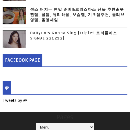
센스 터지는 연말 준비&크리스마스 선물 추천🎄❤️ |
찐템, 꿀템, 뷰티하울, 보습템, 기초템추천, 올리브
영템, 올영세일
DaHyun’s Gonna Sing [tripleS 트리플에스 :
SIGNAL 221212]
FACEBOOK PAGE
@
Tweets by @
Pages