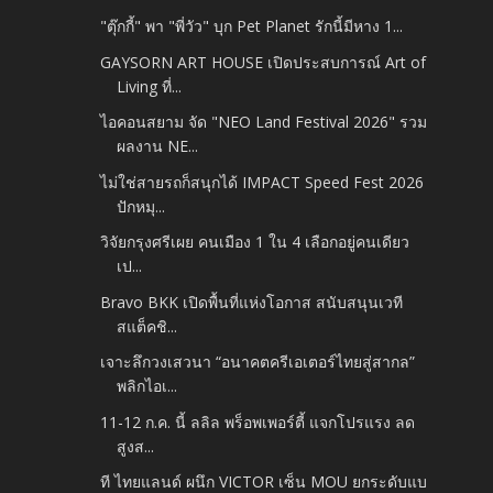
"ตุ๊กกี้" พา "พี่วัว" บุก Pet Planet รักนี้มีหาง 1...
GAYSORN ART HOUSE เปิดประสบการณ์ Art of
Living ที่...
ไอคอนสยาม จัด "NEO Land Festival 2026" รวม
ผลงาน NE...
ไม่ใช่สายรถก็สนุกได้ IMPACT Speed Fest 2026
ปักหมุ...
วิจัยกรุงศรีเผย คนเมือง 1 ใน 4 เลือกอยู่คนเดียว
เป...
Bravo BKK เปิดพื้นที่แห่งโอกาส สนับสนุนเวที
สแต็คชิ...
เจาะลึกวงเสวนา “อนาคตครีเอเตอร์ไทยสู่สากล”
พลิกไอเ...
11-12 ก.ค. นี้ ลลิล พร็อพเพอร์ตี้ แจกโปรแรง ลด
สูงส...
ที ไทยแลนด์ ผนึก VICTOR เซ็น MOU ยกระดับแบ