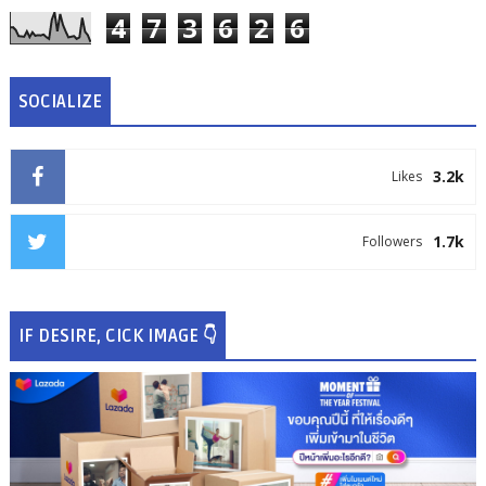
4
7
3
6
2
6
SOCIALIZE
3.2k
Likes
1.7k
Followers
IF DESIRE, CICK IMAGE 👇