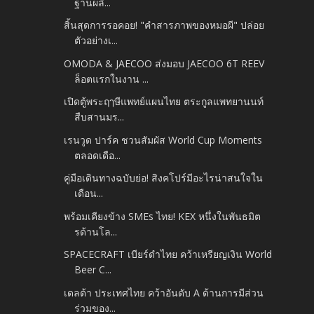
ฐานผลิ...
สิ้นสุดการรอคอย! "คำสารภาพของหมอผี" ปล่อย
ตัวอย่างเ...
OMODA & JAECOO ส่งมอบ JAECOO 6T REEV
ล็อตแรกในงาน ...
เปิดตู้พระฤๅษีแพทย์แผนไทย ตระกูลแพทยานนท์
สืบสานมร...
เรนวูด ปาร์ค ชวนสัมผัส World Cup Moments
ตลอดเดือ...
คู่มือเดินทางฉบับย่อ! สิงคโปร์มีอะไรน่าสนใจใน
เดือน...
พร้อมเคียงข้าง SMEs ไทย! KEX หนึ่งในพันธมิต
รด้านโล...
SPACECRAFT เบียร์ดำไทย คว้าเหรียญเงิน World
Beer C...
เดลต้า ประเทศไทย คว้าอันดับ A ด้านการมีส่วน
ร่วมของ...