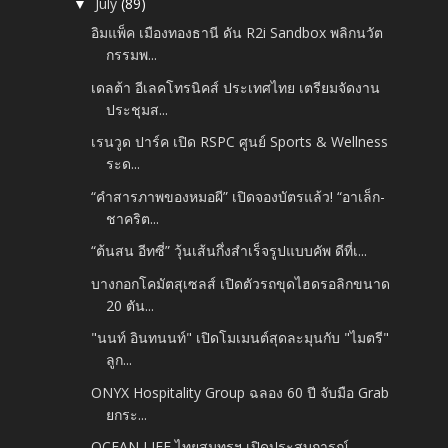
July
(89)
▼
อิมแพ็ค เมืองทองธานี ดัน R2i Sandbox พลิกนวัต
กรรมพ...
เดลต้า อีเลคโทรนิคส์ ประเทศไทย เตรียมจัดงาน
ประชุมส...
เรนวูด ปาร์ค เปิด RSPC ศูนย์ Sports & Wellness
ระด...
“คำสารภาพของหมอผี” เปิดจองบัตรแล้ว! “อาเล็ก-
ชาคริต...
“ต้นสน อีทซี่” วุ้นเส้นกึ่งสำเร็จรูปแบบคัพ ดีที่เ...
บางกอกโคมัตสุเซลส์ เปิดตัวรถขุดไฮดรอลิกขนาด
20 ตัน...
"นนท์ อินทนนท์" เปิดโมเมนต์สุดละมุนกับ "ไมตรี"
ลูก...
ONYX Hospitality Group ฉลอง 60 ปี จับมือ Grab
ยกระ...
OCEAN LIFE ไทยสมุทรฯ เปิดประสบการณ์