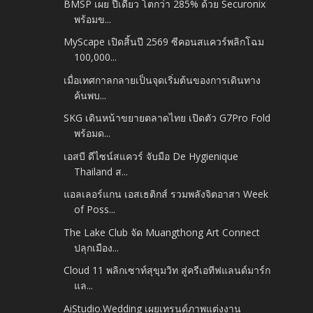
BMSP เผย ปีเดียว โตกว่า 285% ด้วย Securonix
พร้อมข...
MyScape เปิดสิ้นปี 2569 ซีคอนสแควร์พลิกโฉม
100,000...
เมื่อเทศกาลกลายเป็นจุดเริ่มต้นของการเดินทาง
ค้นพบ...
SKG เดินหน้าขยายตลาดไทย เปิดตัว G7Pro Fold
พร้อมด...
เอสบี ดีไซน์สแควร์ จับมือ De Hygienique
Thailand ส...
แอลเลอร์แกน เอสเธติกส์ รวมพลังจิตอาสา Week
of Poss...
The Lake Club จัด Muangthong Art Connect
ปลุกเมือง...
Cloud 11 พลิกเซาท์สุขุมวิท สู่ครีเอทีฟแลนด์มาร์ก
แล...
AiStudio.Wedding เผยเทรนด์ภาพแต่งงาน