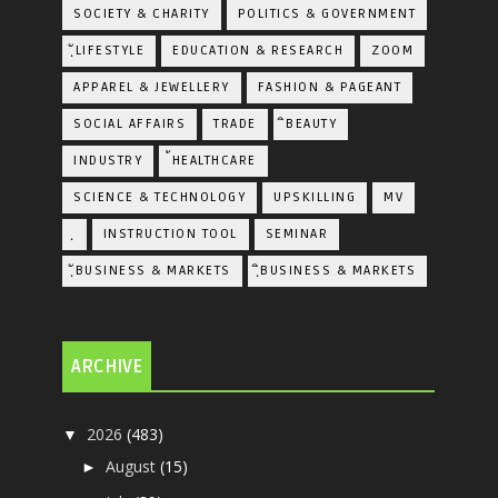
SOCIETY & CHARITY
POLITICS & GOVERNMENT
ฺัLIFESTYLE
EDUCATION & RESEARCH
ZOOM
APPAREL & JEWELLERY
FASHION & PAGEANT
SOCIAL AFFAIRS
TRADE
ิBEAUTY
INDUSTRY
้HEALTHCARE
SCIENCE & TECHNOLOGY
UPSKILLING
MV
ฺ
INSTRUCTION TOOL
SEMINAR
ฺัBUSINESS & MARKETS
ฺิBUSINESS & MARKETS
ARCHIVE
2026
(483)
▼
August
(15)
►