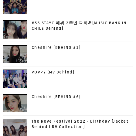
#56 STAYC 데뷔 2주년 파티🎉[MUSIC BANK IN
CHILE Behind]
Cheshire [BEHIND #1]
POPPY [MV Behind]
Cheshire [BEHIND #6]
The ReVe Festival 2022 - Birthday [Jacket
Behind I RV Collection]