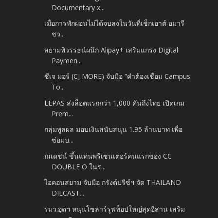
Documentary x...
เมื่อการพักผ่อนไม่ได้จบลงในวันที่เช็กเอาต์ อมารี
ชว...
สยามพิวรรธน์ผนึก Alipay+ เสริมแกร่ง Digital
Paymen...
ซีเจ มอร์ (CJ MORE) จับมือ “คำต้องเชื่อม Campus
To...
LEPAS ส่งล็อตแรกกว่า 1,000 คันถึงไทย เปิดเกม
Prem...
กลุ่มพูลผล มอบเงินสนับสนุน 1.95 ล้านบาท เพื่อ
ซ่อมบ...
ณเดชน์ ขึ้นแท่นพรีเซนเตอร์คนแรกของ CC
DOUBLE O ในร...
ไอคอนสยาม จับมือ กรังด์ปรีซ์ฯ จัด THAILAND
DIECAST...
รมว.อุตฯ หนุนโซลาร์รูฟท็อปใหญ่สุดอีสาน เสริม