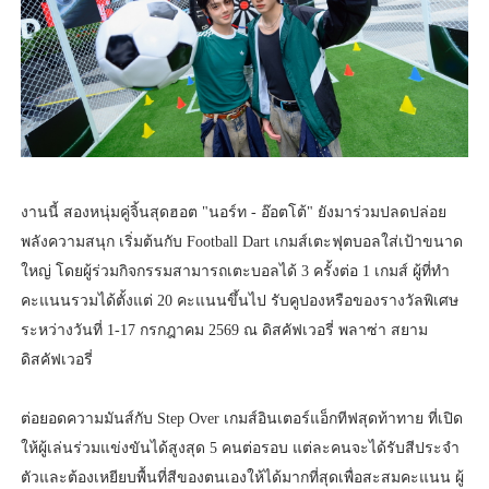
งานนี้ สองหนุ่มคู่จิ้นสุดฮอต "นอร์ท - อ๊อตโต้" ยังมาร่วมปลดปล่อย
พลังความสนุก เริ่มต้นกับ Football Dart เกมส์เตะฟุตบอลใส่เป้าขนาด
ใหญ่ โดยผู้ร่วมกิจกรรมสามารถเตะบอลได้ 3 ครั้งต่อ 1 เกมส์ ผู้ที่ทำ
คะแนนรวมได้ตั้งแต่ 20 คะแนนขึ้นไป รับคูปองหรือของรางวัลพิเศษ
ระหว่างวันที่ 1-17 กรกฎาคม 2569 ณ ดิสคัฟเวอรี่ พลาซ่า สยาม
ดิสคัฟเวอรี่
ต่อยอดความมันส์กับ Step Over เกมส์อินเตอร์แอ็กทีฟสุดท้าทาย ที่เปิด
ให้ผู้เล่นร่วมแข่งขันได้สูงสุด 5 คนต่อรอบ แต่ละคนจะได้รับสีประจำ
ตัวและต้องเหยียบพื้นที่สีของตนเองให้ได้มากที่สุดเพื่อสะสมคะแนน ผู้