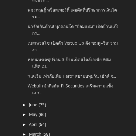
พชรกฤษฏิ์ พร็อพเพอร์ตี้ เผยดีลที่ปรึกษาการเงินไต
รม...
น่ารักเกินต้าน! บุกคอนโด "ป๋อมแป๋ม" เปิดบ้านแก๊ง
กร...
เนสเพรสโซ เปิดตัว Vertuo Up ดึง ‘ชมพู่–วิน’ ร่วม
งา...
หลบฝนซดซุปร้อน 3 ร้านเด็ดสไตล์เอเชีย ที่อิม
แพ็ค เม...
“แค่เริ่ม เท่ากับเพิ่ม Hero” สยามปทุมวัน เฮ้าส์ จ...
Webull เข้าถือหุ้น Pi Securities เสริมความแข็ง
แกร่...
June
(75)
►
May
(86)
►
April
(64)
►
March
(58)
►