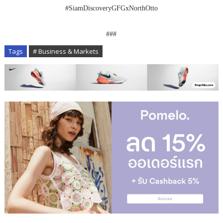
#SiamDiscoveryGFGxNorthOtto
###
Tags
# Business & Markets