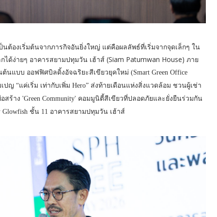
นต้องเริ่มต้นจากภารกิจอันยิ่งใหญ่ แต่คือผลลัพธ์ที่เริ่มจากจุดเล็กๆ ใน
อโลกได้ง่ายๆ อาคารสยามปทุมวัน เฮ้าส์ (Siam Patumwan House) ภาย
็นต้นแบบ
ออฟฟิศบิลดิ้งอัจฉริยะสีเขียวยุคใหม่ (Smart Green Office
ญ “แค่เริ่ม เท่ากับเพิ่ม Hero” ส่งท้ายเดือนแห่งสิ่งแวดล้อม ชวนผู้เช่า
ร้าง 'Green Community' คอมมูนิตี้สีเขียวที่ปลอดภัยและยั่งยืนร่วมกัน
lowfish ชั้น 11 อาคารสยามปทุมวัน เฮ้าส์