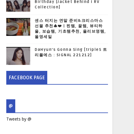
Birthday [Jacket Behind I RV
Collection]
센스 터지는 연말 준비&크리스마스
선물 추천🎄❤️ | 찐템, 꿀템, 뷰티하
울, 보습템, 기초템추천, 올리브영템,
올영세일
DaHyun’s Gonna Sing [tripleS 트
리플에스 : SIGNAL 221212]
FACEBOOK PAGE
@
Tweets by @