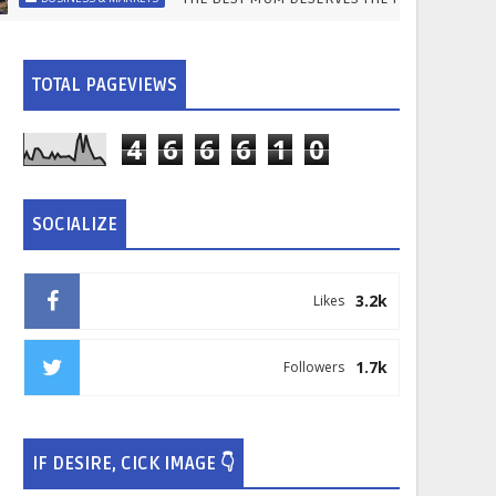
TOTAL PAGEVIEWS
4
6
6
6
1
0
SOCIALIZE
3.2k
Likes
1.7k
Followers
IF DESIRE, CICK IMAGE 👇