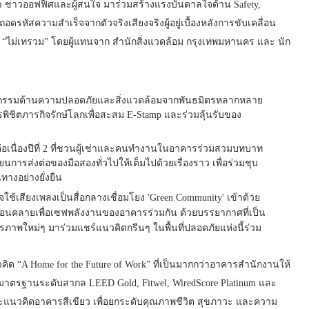
เช่า ชาวออฟฟิศและผู้สนใจ มาร่วมสร้างแรงบันดาลใจด้าน Safety,
ดรหัสความสำเร็จจากตัวจริงเสียงจริงผู้อยู่เบื้องหลังการขับเคลื่อน
“ไม่เทรวม” โดยผู้แทนจาก สำนักสิ่งแวดล้อม กรุงเทพมหานคร และ นัก
วัตกรรมด้านความปลอดภัยและสิ่งแวดล้อมจากพันธมิตรหลากหลาย
นการพิชิตภารกิจรักษ์โลกเพื่อสะสม E-Stamp และร่วมลุ้นรับของ
 ต่อเนื่องปีที่ 2 ที่ชวนผู้เช่าและคนทำงานในอาคารร่วมสวมบทบาท
ี่ยนการส่งต่อของมือสองทั่วไปให้เต็มไปด้วยเรื่องราว เพื่อร่วมชุบ
้นทางอย่างยั่งยืน
ใจใช้เสียงเพลงเป็นสื่อกลางเชื่อมโยง 'Green Community' เข้าด้วย
่อนคลายเพื่อเซฟพลังงานของอาคารร่วมกัน ด้วยบรรยากาศที่เป็น
ิตรภาพใหม่ๆ
มาร่วมแชร์แนวคิดกรีนๆ ในพื้นที่ปลอดภัยแห่งนี้ร่วม
คิด “A Home for the Future of Work” ที่เป็นมากกว่าอาคารสำนักงานให้
บรองมาตรฐานระดับสากล LEED Gold, Fitwel, WiredScore Platinum และ
ละแนวคิดอาคารสีเขียว เพื่อยกระดับคุณภาพชีวิต สุขภาวะ และความ