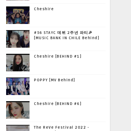
Cheshire
#56 STAYC 데뷔 2주년 파티🎉
[MUSIC BANK IN CHILE Behind]
Cheshire [BEHIND #1]
POPPY [MV Behind]
Cheshire [BEHIND #6]
The ReVe Festival 2022 -