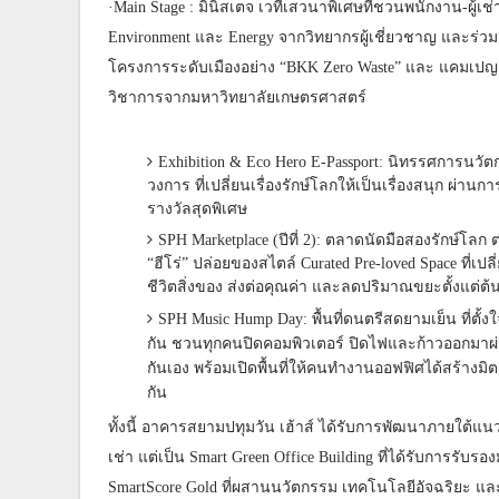
·Main Stage : มินิสเตจ เวทีเสวนาพิเศษที่ชวนพนักงาน-ผู้
Environment และ Energy จากวิทยากรผู้เชี่ยวชาญ และร่วมถอ
โครงการระดับเมืองอย่าง “BKK Zero Waste” และ แคมเปญ 
วิชาการจากมหาวิทยาลัยเกษตรศาสตร์
Exhibition & Eco Hero E-Passport: นิทรรศการน
วงการ ที่เปลี่ยนเรื่องรักษ์โลกให้เป็นเรื่องสนุก ผ่า
รางวัลสุดพิเศษ
SPH Marketplace (ปีที่ 2): ตลาดนัดมือสองรักษ์โลก
“ฮีโร่” ปล่อยของสไตล์ Curated Pre-loved Space ที่เปล
ชีวิตสิ่งของ ส่งต่อคุณค่า และลดปริมาณขยะตั้งแต่ต
SPH Music Hump Day: พื้นที่ดนตรีสดยามเย็น ที่ตั้ง
กัน ชวนทุกคนปิดคอมพิวเตอร์ ปิดไฟและก้าวออกมาผ
กันเอง พร้อมเปิดพื้นที่ให้คนทำงานออฟฟิศได้สร้างม
กัน
ทั้งนี้ อาคารสยามปทุมวัน เฮ้าส์ ได้รับการพัฒนาภายใต้แนว
เช่า แต่เป็น Smart Green Office Building ที่ได้รับการรั
SmartScore Gold ที่ผสานนวัตกรรม เทคโนโลยีอัจฉริยะ แ