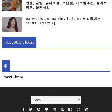
찐템, 꿀템, 뷰티하울, 보습템, 기초템추천, 올리브
영템, 올영세일
DaHyun’s Gonna Sing [tripleS 트리플에스 :
SIGNAL 221212]
FACEBOOK PAGE
@
Tweets by @
Pages