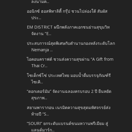
ลงนามค...
ออนิกซ์ ฮอสพิทาลิตี้ กรุ๊ป ชวนไปล่องใต้ สัมผัส
ประ...
EM DISTRICT ผนึกพลังภาคเอกชนย่านสุขุมวิท
จัดงาน “E...
ประสบการณ์สุดพิเศษกับตำนานกองหลังระดับโลก
Nemanja ...
ไอคอนคราฟต์ ชวนส่งความสุขผ่าน “A Gift from
Thai Cr...
โซเด็กซ์โซ่ ประเทศไทย มอบน้ำดื่มบรรจุภัณฑ์รี
ไซเคิ...
“ดอกเตอร์มัม” จัดงานฉลองครบรอบ 2 ปี ยืนหยัด
สุขภาพ...
สยามพารากอน เนรมิตความสุขสุดมหัศจรรย์ส่ง
ท้ายปี “S...
“SOURI” ยกระดับแบรนด์ขนมหวานพรีเมียม สู่
แลนด์มาร์ก...