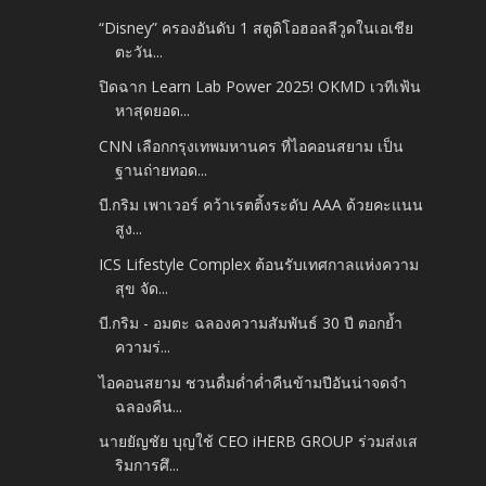
“Disney” ครองอันดับ 1 สตูดิโอฮอลลีวูดในเอเชีย
ตะวัน...
ปิดฉาก Learn Lab Power 2025! OKMD เวทีเฟ้น
หาสุดยอด...
CNN เลือกกรุงเทพมหานคร ที่ไอคอนสยาม เป็น
ฐานถ่ายทอด...
บี.กริม เพาเวอร์ คว้าเรตติ้งระดับ AAA ด้วยคะแนน
สูง...
ICS Lifestyle Complex ต้อนรับเทศกาลแห่งความ
สุข จัด...
บี.กริม - อมตะ ฉลองความสัมพันธ์ 30 ปี ตอกย้ำ
ความร่...
ไอคอนสยาม ชวนดื่มด่ำค่ำคืนข้ามปีอันน่าจดจำ
ฉลองคืน...
นายยัญชัย บุญใช้ CEO iHERB GROUP ร่วมส่งเส
ริมการศึ...