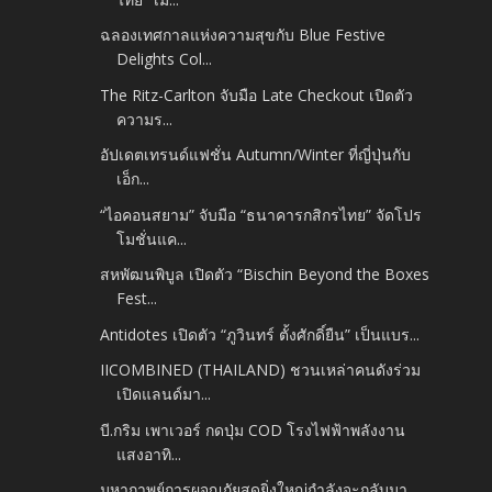
ฉลองเทศกาลแห่งความสุขกับ Blue Festive
Delights Col...
The Ritz-Carlton จับมือ Late Checkout เปิดตัว
ความร...
อัปเดตเทรนด์แฟชั่น Autumn/Winter ที่ญี่ปุ่นกับ
เอ็ก...
“ไอคอนสยาม” จับมือ “ธนาคารกสิกรไทย” จัดโปร
โมชั่นแค...
สหพัฒนพิบูล เปิดตัว “Bischin Beyond the Boxes
Fest...
Antidotes เปิดตัว “ภูวินทร์ ตั้งศักดิ์ยืน” เป็นแบร...
IICOMBINED (THAILAND) ชวนเหล่าคนดังร่วม
เปิดแลนด์มา...
บี.กริม เพาเวอร์ กดปุ่ม COD โรงไฟฟ้าพลังงาน
แสงอาทิ...
มหากาพย์การผจญภัยสุดยิ่งใหญ่กำลังจะกลับมา