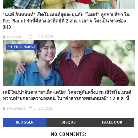
"นนท์ อินทนนท์" เปิดโมเมนต์สุดละมุนกับ "ไมตรี" ลูกชายสี่ขา ใน
Pet Planet รักนี้มีหาง อาทิตย์ที่ 2 ส.ค. เวลา 4 โมงเย็น ทางช่อง
3HD
newsverse
Jul 30, 2026
ENTERTAINMENT
เคมีใหม่น่าจับตา! “อาเล็ก-เดนิส” โคจรคู่กันครั้งแรก เสิร์ฟโมเมนต์
หวานท่ามกลางความหลอน ใน “คำสารภาพของหมอผี” 12 ส.ค. นี้
newsverse
Jul 23, 2026
BLOGGER
DISQUS
FACEBOOK
NO COMMENTS: