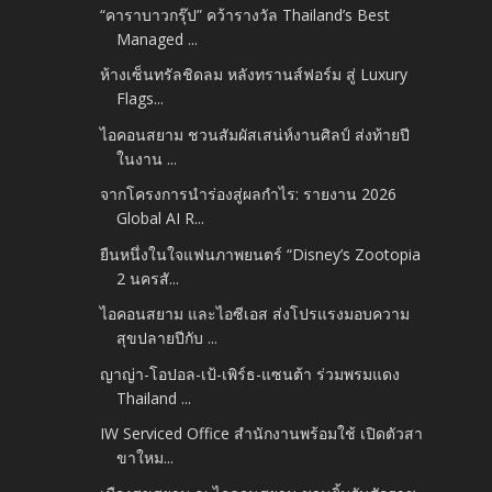
“คาราบาวกรุ๊ป” คว้ารางวัล Thailand’s Best
Managed ...
ห้างเซ็นทรัลชิดลม หลังทรานส์ฟอร์ม สู่ Luxury
Flags...
ไอคอนสยาม ชวนสัมผัสเสน่ห์งานศิลป์ ส่งท้ายปี
ในงาน ...
จากโครงการนำร่องสู่ผลกำไร: รายงาน 2026
Global AI R...
ยืนหนึ่งในใจแฟนภาพยนตร์ “Disney’s Zootopia
2 นครสั...
ไอคอนสยาม และไอซีเอส ส่งโปรแรงมอบความ
สุขปลายปีกับ ...
ญาญ่า-โอปอล-เป้-เพิร์ธ-แซนต้า ร่วมพรมแดง
Thailand ...
IW Serviced Office สำนักงานพร้อมใช้ เปิดตัวสา
ขาใหม...