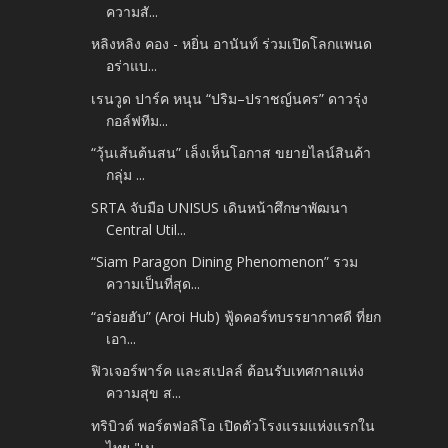
ความสั...
หลิงหลิง คอง - หยิ่น อานันท์ ร่วมเปิดโลกแพนด
อร่าแบ...
เรนวูด ปาร์ค หนุน “ปริม–ปราชญ์นคร” ดาวรุ่ง
กอล์ฟทีม...
“วุ้นเส้นต้นสน” เล็งเห็นโอกาส ขยายไลน์สินค้า
กลุ่ม ...
SRTA จับมือ UNISUS เดินหน้าศึกษาพัฒนา
Central Util...
“Siam Paragon Dining Phenomenon” รวม
ความเป็นที่สุด...
“อร่อยฮับ” (Aroi Hub) ฟู้ดคอร์ทบรรยากาศดี ที่ยก
เอา...
ฟิวเจอร์พาร์ค และสเปลล์ ต้อนรับเทศกาลแห่ง
ความสุข ส...
ทริบิวต์ พอร์ตฟอลิโอ เปิดตัวโรงแรมแห่งแรกใน
ไทย "เม...