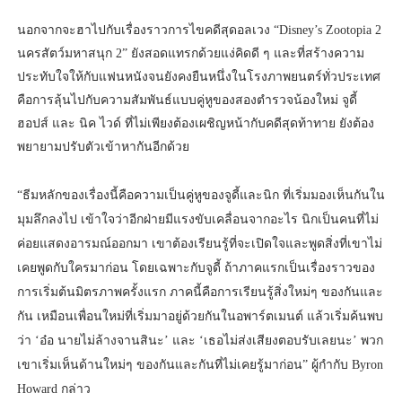
นอกจากจะฮาไปกับเรื่องราวการไขคดีสุดอลเวง “Disney’s Zootopia 2
นครสัตว์มหาสนุก 2” ยังสอดแทรกด้วยแง่คิดดี ๆ และที่สร้างความ
ประทับใจให้กับแฟนหนังจนยังคงยืนหนึ่งในโรงภาพยนตร์ทั่วประเทศ
คือการลุ้นไปกับความสัมพันธ์แบบคู่หูของสองตำรวจน้องใหม่ จูดี้
ฮอปส์ และ นิค ไวด์ ที่ไม่เพียงต้องเผชิญหน้ากับคดีสุดท้าทาย ยังต้อง
พยายามปรับตัวเข้าหากันอีกด้วย
“ธีมหลักของเรื่องนี้คือความเป็นคู่หูของจูดี้และนิก ที่เริ่มมองเห็นกันใน
มุมลึกลงไป เข้าใจว่าอีกฝ่ายมีแรงขับเคลื่อนจากอะไร นิกเป็นคนที่ไม่
ค่อยแสดงอารมณ์ออกมา เขาต้องเรียนรู้ที่จะเปิดใจและพูดสิ่งที่เขาไม่
เคยพูดกับใครมาก่อน โดยเฉพาะกับจูดี้ ถ้าภาคแรกเป็นเรื่องราวของ
การเริ่มต้นมิตรภาพครั้งแรก ภาคนี้คือการเรียนรู้สิ่งใหม่ๆ ของกันและ
กัน เหมือนเพื่อนใหม่ที่เริ่มมาอยู่ด้วยกันในอพาร์ตเมนต์ แล้วเริ่มค้นพบ
ว่า ‘อ๋อ นายไม่ล้างจานสินะ’ และ ‘เธอไม่ส่งเสียงตอบรับเลยนะ’ พวก
เขาเริ่มเห็นด้านใหม่ๆ ของกันและกันที่ไม่เคยรู้มาก่อน” ผู้กำกับ Byron
Howard กล่าว