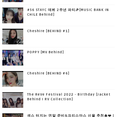
#56 STAYC 데뷔 2주년 파티🎉[MUSIC BANK IN
CHILE Behind]
Cheshire [BEHIND #1]
POPPY [MV Behind]
Cheshire [BEHIND #6]
The ReVe Festival 2022 - Birthday [Jacket
Behind I RV Collection]
센스 터지는 연말 준비&크리스마스 선물 추천🎄❤️ |