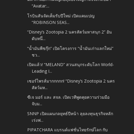
“Avatar:...
โรบินสันจัดเต็มรับปีใหม่ เปิดแคมเปญ
“ROBINSON SEAS...
“Disney’s Zootopia 2 นครสัตว์มหาสนุก 2” อัน
ดับหนึ่...
“น้ำมันพืชกุ๊ก” เปิดโครงการ “น้ำมันเก่าแลกใหม่”
ชว...
เปิดแล้ว! “MELAND” สวนสนุกระดับโลก World-
Leading I...
เซอร์ไพรส์มากกกกก! “Disney’s Zootopia 2 นคร
สัตว์มห...
ซีเจ มอร์ และ สจล. เปิดเวทีพูดคุยความร่วมมือ
จับม...
SNNP เปิดแผนกลยุทธ์ปีหน้า ลุยลงทุนธุรกิจหลัก
เร่งฟ...
PIPATCHARA แบรนด์แฟชั่นไทยรักษ์โลก กับ