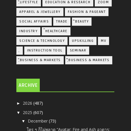
ฺัLIFESTYLE
EDUCATION & RESEARCH
ZOOM
APPAREL & JEWELLERY
FASHION & PAGEANT
SOCIAL AFFAIRS
TRADE
ิBEAUTY
INDUSTRY
้HEALTHCARE
SCIENCE & TECHNOLOGY
UPSKILLING
MV
ฺ
INSTRUCTION TOOL
SEMINAR
ฺัBUSINESS & MARKETS
ฺิBUSINESS & MARKETS
ARCHIVE
2026
(487)
►
2025
(607)
▼
December
(73)
▼
ใคร ๆ ก็ไม่พลาด “Avatar: Fire and Ash อวตาร: