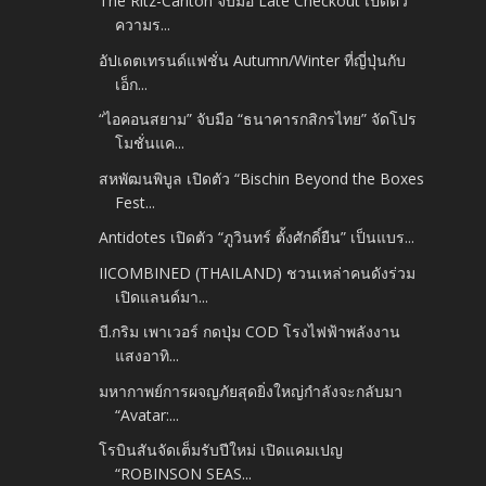
The Ritz-Carlton จับมือ Late Checkout เปิดตัว
ความร...
อัปเดตเทรนด์แฟชั่น Autumn/Winter ที่ญี่ปุ่นกับ
เอ็ก...
“ไอคอนสยาม” จับมือ “ธนาคารกสิกรไทย” จัดโปร
โมชั่นแค...
สหพัฒนพิบูล เปิดตัว “Bischin Beyond the Boxes
Fest...
Antidotes เปิดตัว “ภูวินทร์ ตั้งศักดิ์ยืน” เป็นแบร...
IICOMBINED (THAILAND) ชวนเหล่าคนดังร่วม
เปิดแลนด์มา...
บี.กริม เพาเวอร์ กดปุ่ม COD โรงไฟฟ้าพลังงาน
แสงอาทิ...
มหากาพย์การผจญภัยสุดยิ่งใหญ่กำลังจะกลับมา
“Avatar:...
โรบินสันจัดเต็มรับปีใหม่ เปิดแคมเปญ
“ROBINSON SEAS...