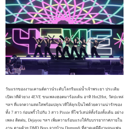
วันแรกของงานเคานต์ดาวน์ระดับโลกริมแม่น้ำเจ้าพระยา ประเดิม
เปิดเวทีด้วยวง 4EVE ขนเพลงฮอตมาร้องเต้น อาทิ Hot2Hot, วัดปะหล่
ฯลฯ ที่แจกความสดใสพร้อมปลุกเวทีให้ลุกเป็นไฟด้วยความน่ารักของ
ทั้ง 7 สาว ก่อนพริ้วไปกับ 3 สาว Pixxie ที่โชว์เสน่ห์ทั้งร้องทั้งเต้น อย่าง
เพลง ติดฝน, Dejayou ฯลฯ เพิ่มความร้อนแรงให้กับบรรยากาศภายใน
งาน ตามด้วย DMD Boys จากบ้าน Domundi ที่สาดเคมีดีงามจนแฟน