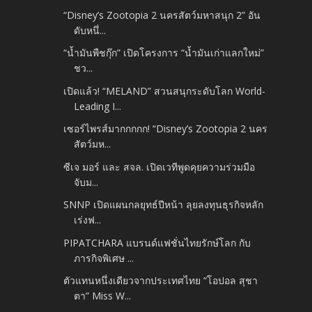
“Disney’s Zootopia 2 นครสัตว์มหาสนุก 2” อัน
ดับหนึ่...
“น้ำมันพืชกุ๊ก” เปิดโครงการ “น้ำมันเก่าแลกใหม่”
ชว...
เปิดแล้ว! “MELAND” สวนสนุกระดับโลก World-
Leading I...
เซอร์ไพรส์มากกกกก! “Disney’s Zootopia 2 นคร
สัตว์มห...
ซีเจ มอร์ และ สจล. เปิดเวทีพูดคุยความร่วมมือ
จับม...
SNNP เปิดแผนกลยุทธ์ปีหน้า ลุยลงทุนธุรกิจหลัก
เร่งฟ...
PIPATCHARA แบรนด์แฟชั่นไทยรักษ์โลก กับ
ภารกิจพิเศษ ...
ตัวแทนหนึ่งเดียวจากประเทศไทย “โอปอล สุชา
ตา” Miss W...