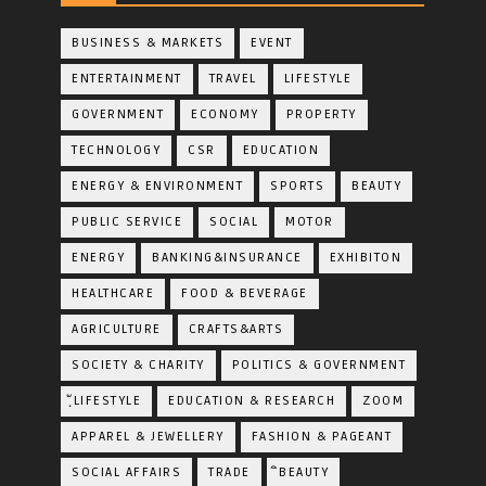
BUSINESS & MARKETS
EVENT
ENTERTAINMENT
TRAVEL
LIFESTYLE
GOVERNMENT
ECONOMY
PROPERTY
TECHNOLOGY
CSR
EDUCATION
ENERGY & ENVIRONMENT
SPORTS
BEAUTY
PUBLIC SERVICE
SOCIAL
MOTOR
ENERGY
BANKING&INSURANCE
EXHIBITON
HEALTHCARE
FOOD & BEVERAGE
AGRICULTURE
CRAFTS&ARTS
SOCIETY & CHARITY
POLITICS & GOVERNMENT
ฺัLIFESTYLE
EDUCATION & RESEARCH
ZOOM
APPAREL & JEWELLERY
FASHION & PAGEANT
SOCIAL AFFAIRS
TRADE
ิBEAUTY