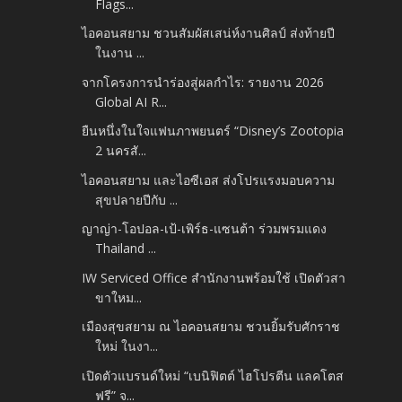
Flags...
ไอคอนสยาม ชวนสัมผัสเสน่ห์งานศิลป์ ส่งท้ายปี
ในงาน ...
จากโครงการนำร่องสู่ผลกำไร: รายงาน 2026
Global AI R...
ยืนหนึ่งในใจแฟนภาพยนตร์ “Disney’s Zootopia
2 นครสั...
ไอคอนสยาม และไอซีเอส ส่งโปรแรงมอบความ
สุขปลายปีกับ ...
ญาญ่า-โอปอล-เป้-เพิร์ธ-แซนต้า ร่วมพรมแดง
Thailand ...
IW Serviced Office สำนักงานพร้อมใช้ เปิดตัวสา
ขาใหม...
เมืองสุขสยาม ณ ไอคอนสยาม ชวนยิ้มรับศักราช
ใหม่ ในงา...
เปิดตัวแบรนด์ใหม่ “เบนิฟิตต์ ไฮโปรตีน แลคโตส
ฟรี” จ...