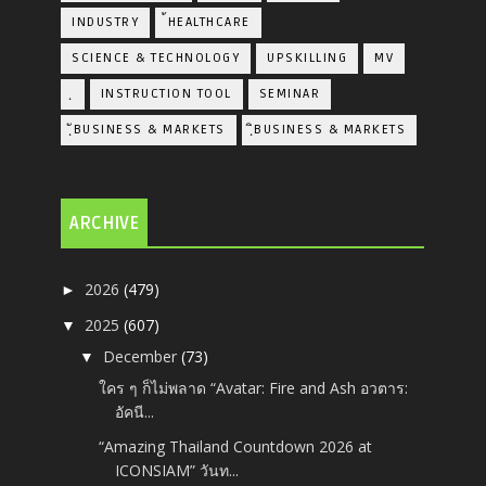
INDUSTRY
้HEALTHCARE
SCIENCE & TECHNOLOGY
UPSKILLING
MV
ฺ
INSTRUCTION TOOL
SEMINAR
ฺัBUSINESS & MARKETS
ฺิBUSINESS & MARKETS
ARCHIVE
2026
(479)
►
2025
(607)
▼
December
(73)
▼
ใคร ๆ ก็ไม่พลาด “Avatar: Fire and Ash อวตาร:
อัคนี...
“Amazing Thailand Countdown 2026 at
ICONSIAM” วันท...