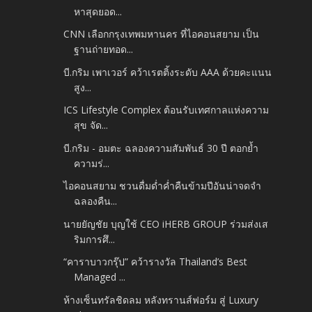
หาสุดยอด...
CNN เลือกกรุงเทพมหานคร ที่ไอคอนสยาม เป็น
ฐานถ่ายทอด...
บี.กริม เพาเวอร์ คว้าเรตติ้งระดับ AAA ด้วยคะแนน
สูง...
ICS Lifestyle Complex ต้อนรับเทศกาลแห่งความ
สุข จัด...
บี.กริม - อมตะ ฉลองความสัมพันธ์ 30 ปี ตอกย้ำ
ความร่...
ไอคอนสยาม ชวนดื่มด่ำค่ำคืนข้ามปีอันน่าจดจำ
ฉลองคืน...
นายยัญชัย บุญใช้ CEO iHERB GROUP ร่วมส่งเส
ริมการศึ...
“คาราบาวกรุ๊ป” คว้ารางวัล Thailand’s Best
Managed ...
ห้างเซ็นทรัลชิดลม หลังทรานส์ฟอร์ม สู่ Luxury