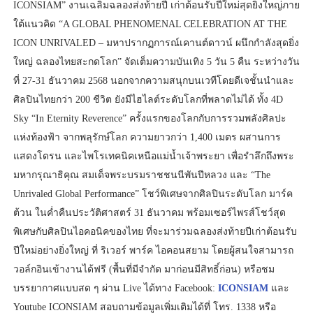
ICONSIAM” งานเฉลิมฉลองส่งท้ายปี เก่าต้อนรับปีใหม่สุดยิ่งใหญ่ภาย
ใต้แนวคิด “A GLOBAL PHENOMENAL CELEBRATION AT THE
ICON UNRIVALED – มหาปรากฏการณ์เคานต์ดาวน์ ผนึกกำลังสุดยิ่ง
ใหญ่ ฉลองไทยสะกดโลก” จัดเต็มความบันเทิง 5 วัน 5 คืน ระหว่างวัน
ที่ 27-31 ธันวาคม 2568 นอกจากความสนุกบนเวทีโดยดีเจชั้นนำและ
ศิลปินไทยกว่า 200 ชีวิต ยังมีไฮไลต์ระดับโลกที่พลาดไม่ได้ ทั้ง 4D
Sky “In Eternity Reverence” ครั้งแรกของโลกกับการรวมพลังศิลปะ
แห่งท้องฟ้า จากพลุรักษ์โลก ความยาวกว่า 1,400 เมตร ผสานการ
แสดงโดรน และไพโรเทคนิคเหนือแม่น้ำเจ้าพระยา เพื่อรำลึกถึงพระ
มหากรุณาธิคุณ สมเด็จพระบรมราชชนนีพันปีหลวง และ “The
Unrivaled Global Performance” โชว์พิเศษจากศิลปินระดับโลก มาร์ค
ต้วน ในค่ำคืนประวัติศาสตร์ 31 ธันวาคม พร้อมเซอร์ไพรส์โชว์สุด
พิเศษกับศิลปินไอคอนิคของไทย ที่จะมาร่วมฉลองส่งท้ายปีเก่าต้อนรับ
ปีใหม่อย่างยิ่งใหญ่ ที่ ริเวอร์ พาร์ค ไอคอนสยาม โดยผู้สนใจสามารถ
วอล์กอินเข้างานได้ฟรี (พื้นที่มีจำกัด มาก่อนมีสิทธิ์ก่อน) หรือชม
บรรยากาศแบบสด ๆ ผ่าน Live ได้ทาง Facebook:
ICONSIAM
และ
Youtube ICONSIAM สอบถามข้อมูลเพิ่มเติมได้ที่ โทร. 1338 หรือ