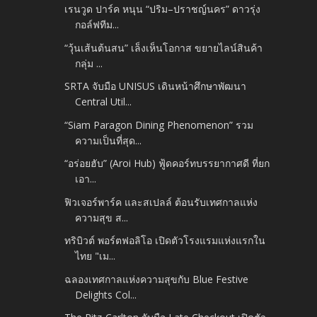
เรนวูด ปาร์ค หนุน “ปริม–ปราชญ์นคร” ดาวรุ่ง
กอล์ฟทีม...
“วุ้นเส้นต้นสน” เล็งเห็นโอกาส ขยายไลน์สินค้า
กลุ่ม ...
SRTA จับมือ UNISUS เดินหน้าศึกษาพัฒนา
Central Util...
“Siam Paragon Dining Phenomenon” รวม
ความเป็นที่สุด...
“อร่อยฮับ” (Aroi Hub) ฟู้ดคอร์ทบรรยากาศดี ที่ยก
เอา...
ฟิวเจอร์พาร์ค และสเปลล์ ต้อนรับเทศกาลแห่ง
ความสุข ส...
ทริบิวต์ พอร์ตฟอลิโอ เปิดตัวโรงแรมแห่งแรกใน
ไทย "เม...
ฉลองเทศกาลแห่งความสุขกับ Blue Festive
Delights Col...