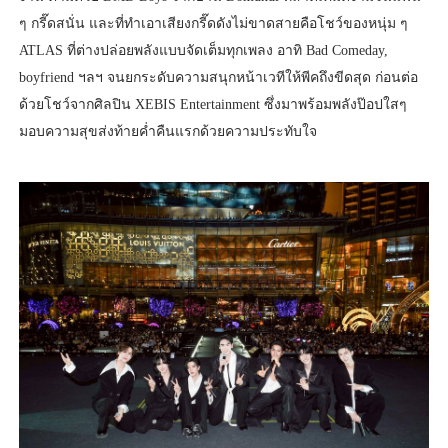
ๆ กรี๊ดสนั่น และที่ทำเอาเสียงกรี๊ดดังไม่ขาดสายคือโชว์ของหนุ่ม ๆ
ATLAS ที่ต่างปล่อยพลังแบบจัดเต็มทุกเพลง อาทิ Bad Comeday,
boyfriend ฯลฯ จนยกระดับความสนุกหน้าเวทีให้พีคถึงขีดสุด ก่อนต่อ
ด้วยโชว์จากศิลปิน XEBIS Entertainment ซึ่งมาพร้อมพลังป๊อปใสๆ
มอบความสุขส่งท้ายค่ำคืนแรกด้วยความประทับใจ