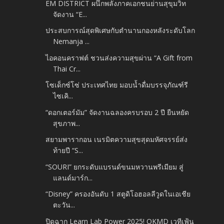
EM DISTRICT ผนึกพลังภาคเอกชนย่านสุขุมวิท
จัดงาน “E...
ประสบการณ์สุดพิเศษกับตำนานกองหลังระดับโลก
Nemanja ...
ไอคอนคราฟต์ ชวนส่งความสุขผ่าน “A Gift from
Thai Cr...
โซเด็กซ์โซ่ ประเทศไทย มอบน้ำดื่มบรรจุภัณฑ์รี
ไซเคิ...
“ดอกเตอร์มัม” จัดงานฉลองครบรอบ 2 ปี ยืนหยัด
สุขภาพ...
สยามพารากอน เนรมิตความสุขสุดมหัศจรรย์ส่ง
ท้ายปี “S...
“SOURI” ยกระดับแบรนด์ขนมหวานพรีเมียม สู่
แลนด์มาร์ก...
“Disney” ครองอันดับ 1 สตูดิโอฮอลลีวูดในเอเชีย
ตะวัน...
ปิดฉาก Learn Lab Power 2025! OKMD เวทีเฟ้น