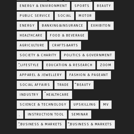
ENERGY & ENVIRONMENT
SPORTS
BEAUTY
PUBLIC SERVICE
SOCIAL
MOTOR
ENERGY
BANKING&INSURANCE
EXHIBITON
HEALTHCARE
FOOD & BEVERAGE
AGRICULTURE
CRAFTS&ARTS
SOCIETY & CHARITY
POLITICS & GOVERNMENT
ฺัLIFESTYLE
EDUCATION & RESEARCH
ZOOM
APPAREL & JEWELLERY
FASHION & PAGEANT
SOCIAL AFFAIRS
TRADE
ิBEAUTY
INDUSTRY
้HEALTHCARE
SCIENCE & TECHNOLOGY
UPSKILLING
MV
ฺ
INSTRUCTION TOOL
SEMINAR
ฺัBUSINESS & MARKETS
ฺิBUSINESS & MARKETS