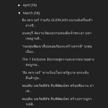
April
(10)
►
March
(16)
▼
คิง เพาเวอร์ ร่วมกับ GUERLAIN แบรนด์เครื่องสำ
อางชั...
นนทบุรี-จัดงานวัฒนธรรมสองฝั่งเจ้าพระยา มหา
เจษฎาบดิ...
“กองทุนพัฒนาสื่อปลอดภัยและสร้างสรรค์” รุกต่อ
เนื่อง...
The 1 Exclusive อัปเกรดสู่ความสะดวกสบายอย่าง
สมบูรณ...
“คิง เพาเวอร์” ขานรับนโยบายรัฐบาล ยกระดับ
สินค้าภูม...
หมอคิม นพ.กิตติธัช สินพิพัฒน์พร พร้อมทีมงาน ลา
เฟ...
หมอคิม นพ.กิตติธัช สินพิพัฒน์พร สร้างปรากฎกา
รณ์คิ...