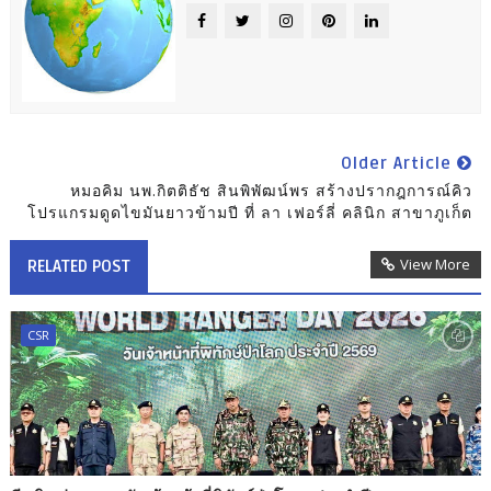
Older Article
หมอคิม นพ.กิตติธัช สินพิพัฒน์พร สร้างปรากฎการณ์คิว
โปรแกรมดูดไขมันยาวข้ามปี ที่ ลา เฟอร์ลี่ คลินิก สาขาภูเก็ต
View More
RELATED POST
CSR