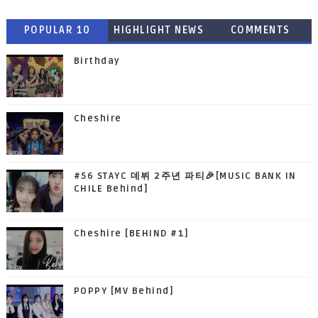
POPULAR 10
HIGHLIGHT NEWS
COMMENTS
Birthday
Cheshire
#56 STAYC 데뷔 2주년 파티🎉[MUSIC BANK IN
CHILE Behind]
Cheshire [BEHIND #1]
POPPY [MV Behind]