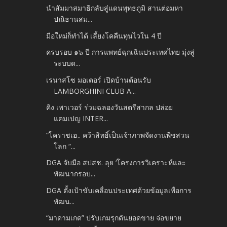
นำสัมมาสมาธิกลับสู่แดนพุทธภูมิ สานต่อมหา
ปณิธานสม...
มือใหม่ก็ทำได้ เลี้ยงโคคืนทุนไวใน 4 ปี
ครบรอบ ๑๖ ปี การแพทย์ฉุกเฉินประเทศไทย มุ่งสู่
ระบบด...
เรนาสโซ มอเตอร์ เปิดบ้านต้อนรับ
LAMBORGHINI CLUB A...
คิง เพาเวอร์ ร่วมฉลองวันสตรีสากล ปล่อย
แคมเปญ INTER...
“โคราชเฮ.. คว้าสิทธิ์เป็นเจ้าภาพจัดงานพืชสวน
โลก “...
DGA จับมือ สปสช. ลุย ‘โครงการวิเคราะห์และ
พัฒนากรอบ...
DGA ตั้งเป้าขับเคลื่อนประเทศด้วยข้อมูลเพื่อการ
พัฒน...
“มาดามเกด” ปรับเกมรุกดันยอดขาย จ่อขยาย