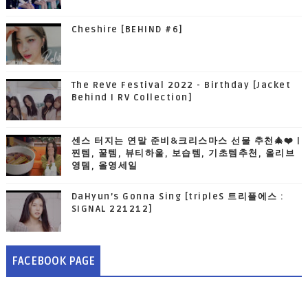
Cheshire [BEHIND #6]
The ReVe Festival 2022 - Birthday [Jacket
Behind I RV Collection]
센스 터지는 연말 준비&크리스마스 선물 추천🎄❤️ |
찐템, 꿀템, 뷰티하울, 보습템, 기초템추천, 올리브
영템, 올영세일
DaHyun’s Gonna Sing [tripleS 트리플에스 :
SIGNAL 221212]
FACEBOOK PAGE