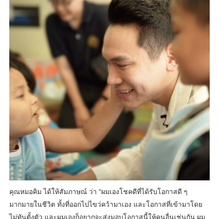
คุณหมอคิม ได้ให้สัมภาษณ์ ว่า “ผมเองโชคดีที่ได้รับโอกาสดี ๆ
มากมายในชีวิต ทั้งที่ออกไปไขว่คว้ามาเอง และโอกาสที่เข้ามาโดย
ไม่ทันตั้งตัว และผมเองก็อยากจะส่งมอบโอกาสนี้ให้คนอื่นเช่นกัน ผม