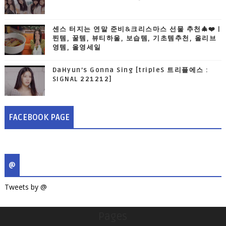
센스 터지는 연말 준비&크리스마스 선물 추천🎄❤️ |
찐템, 꿀템, 뷰티하울, 보습템, 기초템추천, 올리브
영템, 올영세일
DaHyun’s Gonna Sing [tripleS 트리플에스 :
SIGNAL 221212]
FACEBOOK PAGE
@
Tweets by @
Pages