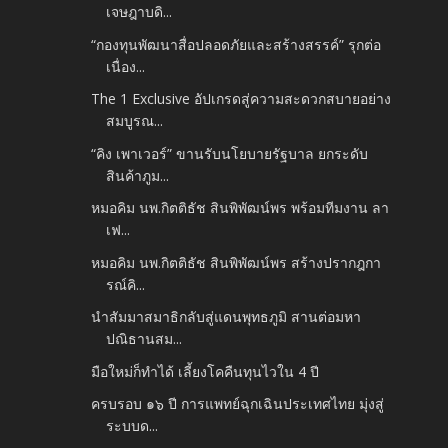
เจษฎาบดิ...
“กองทุนพัฒนาสื่อปลอดภัยและสร้างสรรค์” รุกต่อ
เนื่อง...
The 1 Exclusive อัปเกรดสู่ความสะดวกสบายอย่าง
สมบูรณ...
“คิง เพาเวอร์” ขานรับนโยบายรัฐบาล ยกระดับ
สินค้าภูม...
หมอคิม นพ.กิตติธัช สินพิพัฒน์พร พร้อมทีมงาน ลา
เฟ...
หมอคิม นพ.กิตติธัช สินพิพัฒน์พร สร้างปรากฎกา
รณ์คิ...
นำสัมมาสมาธิกลับสู่แดนพุทธภูมิ สานต่อมหา
ปณิธานสม...
มือใหม่ก็ทำได้ เลี้ยงโคคืนทุนไวใน 4 ปี
ครบรอบ ๑๖ ปี การแพทย์ฉุกเฉินประเทศไทย มุ่งสู่
ระบบด...