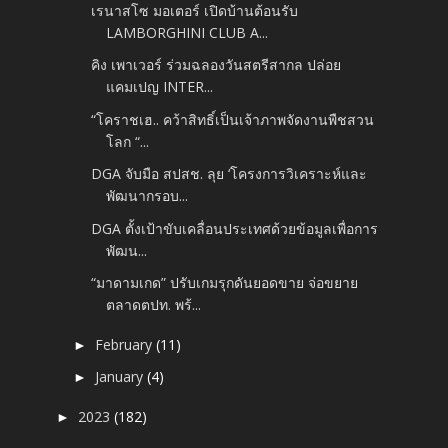
เรนาสโซ มอเตอร์ เปิดบ้านต้อนรับ
LAMBORGHINI CLUB A...
คิง เพาเวอร์ ร่วมฉลองวันสตรีสากล ปล่อย
แคมเปญ INTER...
“โคราชเฮ.. คว้าสิทธิ์เป็นเจ้าภาพจัดงานพืชสวน
โลก “...
DGA จับมือ สปสช. ลุย ‘โครงการวิเคราะห์และ
พัฒนากรอบ...
DGA ตั้งเป้าขับเคลื่อนประเทศด้วยข้อมูลเพื่อการ
พัฒน...
“มาดามเกด” ปรับเกมรุกดันยอดขาย จ่อขยาย
ตลาดตปท. พร้...
February
(11)
►
January
(4)
►
2023
(182)
►