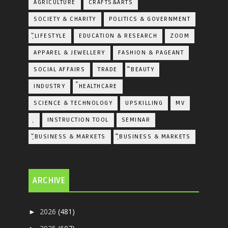
AGRICULTURE
CRAFTS&ARTS
SOCIETY & CHARITY
POLITICS & GOVERNMENT
ฺัLIFESTYLE
EDUCATION & RESEARCH
ZOOM
APPAREL & JEWELLERY
FASHION & PAGEANT
SOCIAL AFFAIRS
TRADE
ิBEAUTY
INDUSTRY
้HEALTHCARE
SCIENCE & TECHNOLOGY
UPSKILLING
MV
ฺ
INSTRUCTION TOOL
SEMINAR
ฺัBUSINESS & MARKETS
ฺิBUSINESS & MARKETS
ARCHIVE
2026
(481)
►