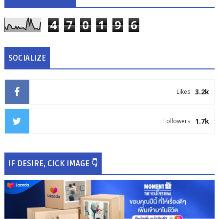
4
7
0
1
9
6
SOCIALIZE
3.2k
Likes
1.7k
Followers
IF DESIRE, CICK IMAGE 👇