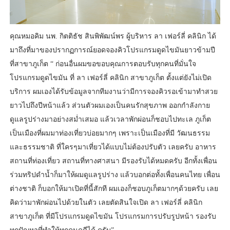
คุณหมอคิม นพ. กิตติธัช สินพิพัฒน์พร ผู้บริหาร ลา เฟอร์ลี่ คลินิก ได้
มาถึงที่มาของปรากฏการณ์ยอดจองคิวโปรแกรมดูดไขมันยาวข้ามปี
ที่สาขาภูเก็ต “ ก่อนอื่นผมขอขอบคุณการตอบรับทุกคนที่มั่นใจ
โปรแกรมดูดไขมัน ที่ ลา เฟอร์ลี่ คลินิก สาขาภูเก็ต ตั้งแต่ยังไม่เปิด
บริการ ผมเองได้รับข้อมูลจากทีมงานว่ามีการจองคิวรอเข้ามาทำสวย
ยาวไปถึงปีหน้าแล้ว ส่วนตัวผมเองเป็นคนรักสุขภาพ ออกกำลังกาย
ดูแลรูปร่างมาอย่างสม่ำเสมอ แล้วเวลาพักผ่อนก็ชอบไปทะเล ภูเก็ต
เป็นเมืองที่ผมมาท่องเที่ยวบ่อยมากๆ เพราะเป็นเมืองที่มี วัฒนธรรม
และธรรมชาติ ที่ใครๆมาเที่ยวได้แบบไม่ต้องปรับตัว เลยครับ อาหาร
สถานที่ท่องเที่ยว สถานที่ทางศาสนา มีรองรับได้หมดครับ อีกทั้งเพื่อน
ร่วมทริปดำน้ำก็มาให้ผมดูแลรูปร่าง แล้วบอกต่อทั้งเพื่อนคนไทย เพื่อน
ต่างชาติ ก็บอกให้มาเปิดที่นี้สักที ผมเองก็ชอบภูเก็ตมากๆด้วยครับ เลย
คิดว่ามาพักผ่อนไปด้วยในตัว เลยตัดสินใจเปิด ลา เฟอร์ลี่ คลินิก
สาขาภูเก็ต ที่มีโปรแกรมดูดไขมัน โปรแกรมการปรับรูปหน้า รองรับ