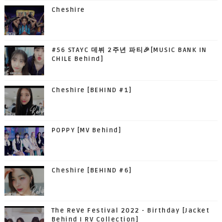
Cheshire
#56 STAYC 데뷔 2주년 파티🎉[MUSIC BANK IN
CHILE Behind]
Cheshire [BEHIND #1]
POPPY [MV Behind]
Cheshire [BEHIND #6]
The ReVe Festival 2022 - Birthday [Jacket
Behind I RV Collection]