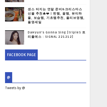
센스 터지는 연말 준비&크리스마스
선물 추천🎄❤️ | 찐템, 꿀템, 뷰티하
울, 보습템, 기초템추천, 올리브영템,
올영세일
DaHyun’s Gonna Sing [tripleS 트
리플에스 : SIGNAL 221212]
FACEBOOK PAGE
@
Tweets by @