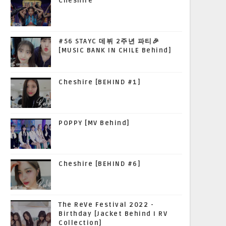
Cheshire
#56 STAYC 데뷔 2주년 파티🎉
[MUSIC BANK IN CHILE Behind]
Cheshire [BEHIND #1]
POPPY [MV Behind]
Cheshire [BEHIND #6]
The ReVe Festival 2022 -
Birthday [Jacket Behind I RV
Collection]