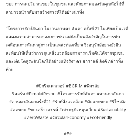
ขยะ การลดปริมาณขยะในชุมชน และศักยภาพของวัสดุเหลือใช้ที่
สามารถนำกลับมาสร้างสรรค์ได้อย่างน่าทึ่ง
“โครงการรักษ์ลันตา ในงานลานตา ลันตา ครั้งที่ 21 ไม่เพียงเป็นเวที
แสดงความสามารถของเยาวชน แต่ยังเป็นพลังสำคัญในการขับ
เคลื่อนเกาะลันตาสู่การเป็นแหล่งท่องเที่ยวเชิงอนุรักษ์อย่างยั่งยืน
สะท้อนให้เห็นว่าการดูแลสิ่งแวดล้อมสามารถเริ่มต้นได้จากชุมชน
และเติบโตสู่ระดับโลกได้อย่างแท้จริง” ดร.ฮาราลด์ ลิงค์ กล่าวทิ้ง
ท้าย
#บีกริมเพาเวอร์ #BGRIM #พิมาลัย
รีสอร์ท #PimalaiResort #โครงการรักษ์ลันตา #ลานตาลันตา
#ลานตาลันตาครั้งที่21 #รักษ์สิ่งแวดล้อม #คัดแยกขยะ #รีไซเคิล
#ลดขยะ #ขยะสร้างสรรค์ #เศรษฐกิจหมุนเวียน #Sustainability
#ZeroWaste #CircularEconomy #EcoFriendly
###