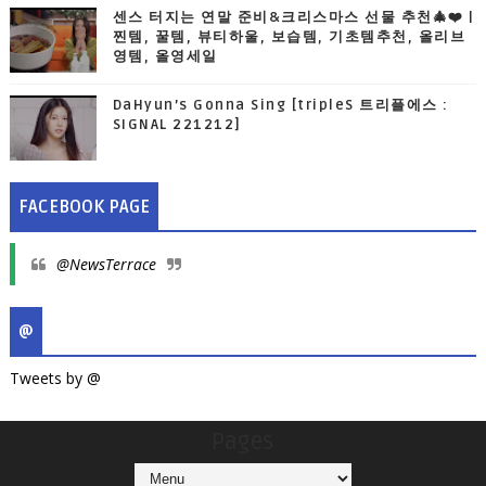
센스 터지는 연말 준비&크리스마스 선물 추천🎄❤️ |
찐템, 꿀템, 뷰티하울, 보습템, 기초템추천, 올리브
영템, 올영세일
DaHyun’s Gonna Sing [tripleS 트리플에스 :
SIGNAL 221212]
FACEBOOK PAGE
@NewsTerrace
@
Tweets by @
Pages