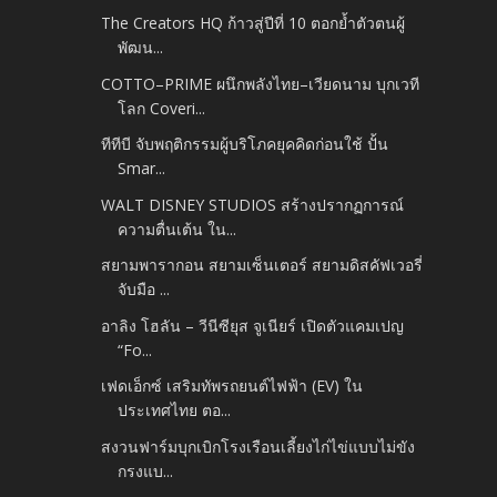
The Creators HQ ก้าวสู่ปีที่ 10 ตอกย้ำตัวตนผู้
พัฒน...
COTTO–PRIME ผนึกพลังไทย–เวียดนาม บุกเวที
โลก Coveri...
ทีทีบี จับพฤติกรรมผู้บริโภคยุคคิดก่อนใช้ ปั้น
Smar...
WALT DISNEY STUDIOS สร้างปรากฏการณ์
ความตื่นเต้น ใน...
สยามพารากอน สยามเซ็นเตอร์ สยามดิสคัฟเวอรี่
จับมือ ...
อาลิง โฮลัน – วีนีซียุส จูเนียร์ เปิดตัวแคมเปญ
“Fo...
เฟดเอ็กซ์ เสริมทัพรถยนต์ไฟฟ้า (EV) ใน
ประเทศไทย ตอ...
สงวนฟาร์มบุกเบิกโรงเรือนเลี้ยงไก่ไข่แบบไม่ขัง
กรงแบ...