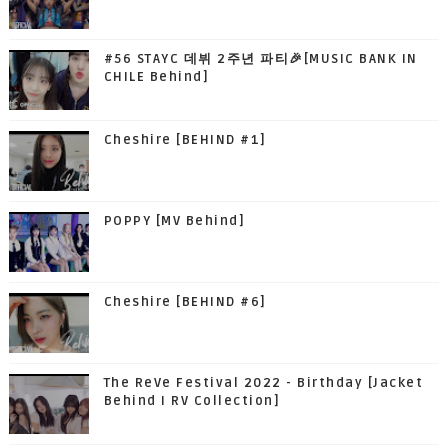
#56 STAYC 데뷔 2주년 파티🎉[MUSIC BANK IN
CHILE Behind]
Cheshire [BEHIND #1]
POPPY [MV Behind]
Cheshire [BEHIND #6]
The ReVe Festival 2022 - Birthday [Jacket
Behind I RV Collection]