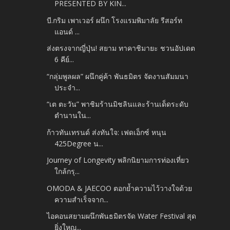
PRESENTED BY KIN...
บี.กริม เพาเวอร์ ผนึก โรงแรมพิมาลัย รีสอร์ท
แอนด์ ...
ส่งตรงจากญี่ปุ่น! สยาม ทาคาชิมายะ ชวนอัปเดต
6 คีย์...
“กลุ่มพูลผล” ผนึกคู่ค้า พันธมิตร จัดงานสัมมนา
ประจำ...
“เต ตะวัน” พาชิมร้านมิชลินและร้านเด็ดระดับ
ตำนานใน...
ก้าวทันเทรนด์ ส่งทันใจ: เฟดเอ็กซ์ หนุน
425Degree น...
Journey of Longevity พลิกนิยามการท่องเที่ยว
ใกล้กรุ...
OMODA & JAECOO ตอกย้ำความไว้วางใจด้วย
ความสำเร็จจาก...
ไอคอนสยามผนึกพันธมิตรจัด Water Festival สุด
ยิ่งใหญ...