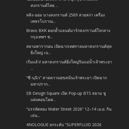
สงกรานต์ไทย ...
หลิง-ออม นางสงกรานต์ 2569 สวยสง่า เครื่อง
เพชรโบราณ...
Bravo BKK ตอกย้ำแลนด์มาร์กสงกรานต์ใจกลาง
กรุงเทพฯ ช...
สยามพารากอน เปิดฉากเทศกาลมหาสงกรานต์สุด
ยิ่งใหญ่ เน...
เริ่มแล้ว! มหาสงกรานต์ยิ่งใหญ่ริมแม่น้ำเจ้าพระยา
...
“ซี-นุนิว” สาดความสุขสนั่นเจ้าพระยา เปิดฉาก
มหาปราก...
SB Design Square เปิด Pop-up BTS สยาม ชู
แต่งคอนโดค...
“บรรทัดทอง Water Street 2026” 12–14 เม.ย. กิน
เล่น...
4NOLOGUE ยกระดับ “SUPERFLUID 2026