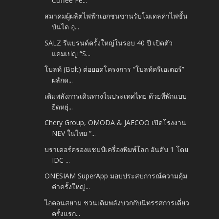
Coffee Fe...
สมาคมผู้ผลิตไฟฟ้าเอกชนขานรับโมเดลค่าไฟขั้น
บันได อุ...
SALZ รีแบรนด์ครั้งใหญ่ในรอบ 40 ปี เปิดตัว
แคมเปญ “S...
โบลท์ (Bolt) ต่อยอดโครงการ “โบลท์ครีเอเตอร์”
ผลักด...
เติมพลังการเดินทางในประเทศไทย ด้วยที่พักแบบ
ยืดหยุ่...
Chery Group, OMODA & JAECOO เปิดโรงงาน
NEV ในไทย “...
บราเดอร์ครองแชมป์เครื่องพิมพ์โลก อันดับ 1 โดย
IDC ...
ONESIAM SuperApp มอบประสบการณ์ความคุ้ม
ค่าครั้งใหญ่...
ไอคอนสยาม ชวนเติมพลังบวกกับนิทรรศการเดี่ยว
ครั้งแรก...