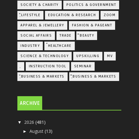
SOCIETY & CHARITY
POLITICS & GOVERNMENT
ฺัLIFESTYLE
EDUCATION & RESEARCH
ZOOM
APPAREL & JEWELLERY
FASHION & PAGEANT
SOCIAL AFFAIRS
TRADE
ิBEAUTY
INDUSTRY
้HEALTHCARE
SCIENCE & TECHNOLOGY
UPSKILLING
MV
ฺ
INSTRUCTION TOOL
SEMINAR
ฺัBUSINESS & MARKETS
ฺิBUSINESS & MARKETS
ARCHIVE
2026
(481)
▼
August
(13)
►