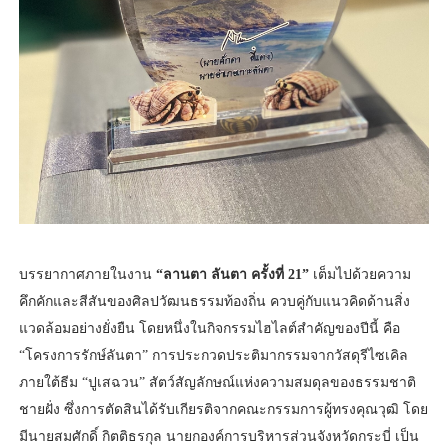
บรรยากาศภายในงาน
“ลานตา ลันตา ครั้งที่ 21”
เต็มไปด้วยความ
คึกคักและสีสันของศิลปวัฒนธรรมท้องถิ่น ควบคู่กับแนวคิดด้านสิ่ง
แวดล้อมอย่างยั่งยืน โดยหนึ่งในกิจกรรมไฮไลต์สำคัญของปีนี้ คือ
“โครงการรักษ์ลันตา” การประกวดประติมากรรมจากวัสดุรีไซเคิล
ภายใต้ธีม “ปูเสฉวน” สัตว์สัญลักษณ์แห่งความสมดุลของธรรมชาติ
ชายฝั่ง ซึ่งการตัดสินได้รับเกียรติจากคณะกรรมการผู้ทรงคุณวุฒิ โดย
มีนายสมศักดิ์ กิตติธรกุล นายกองค์การบริหารส่วนจังหวัดกระบี่ เป็น