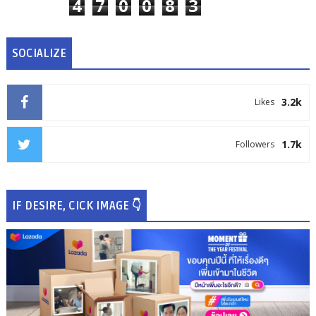
4
7
0
0
8
3
SOCIALIZE
3.2k
Likes
1.7k
Followers
IF DESIRE, CICK IMAGE 👇