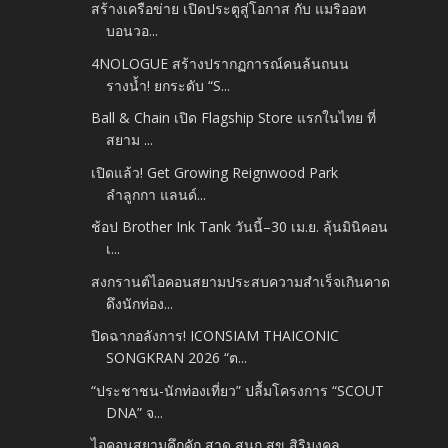
สร้างเครือข่าย เปิดประตูสู่โอกาส กับ แมริออท
บอนวอ...
4NOLOGUE สร้างปรากฏการณ์คนล้นถนน
รางน้ำ! ยกระดับ “S...
Ball & Chain เปิด Flagship Store แรกในไทย ที่
สยาม ...
เปิดแล้ว! Get Growing Reignwood Park
ลำลูกกา แลนด์...
ช้อป Brother Ink Tank วันนี้–30 เม.ย. ลุ้นมินิคอน
เ...
สงกรานต์ไอคอนสยามประสบความสำเร็จเกินคาด
ดึงนักท่อง...
ปิดฉากอลังการ! ICONSIAM THAICONIC
SONGKRAN 2026 “ต...
“ประชาชน-นักท่องเที่ยว” ปลื้มโครงการ “SCOUT
DNA” จ...
ไอคอนสยามคึกคัก สาด สนุก สุข สิริมงคล