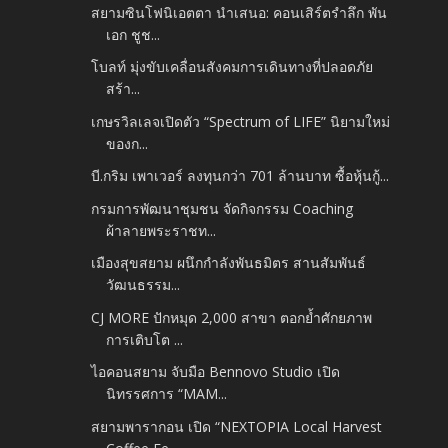
สยามซินโฟนิเอตตา นำเสนอ: คอนเสิร์ตรำลึก พัน
เอก ชูช...
โบลท์ มุ่งขับเคลื่อนสังคมการเดินทางที่ปลอดภัย
สร้า...
เกษรวิลเลจเปิดตัว “Spectrum of LIFE” นิยามใหม่
ของก...
บี.กริม เพาเวอร์ ลงทุนกว่า 701 ล้านบาท ซื้อหุ้นกู้...
กรมการพัฒนาชุมชน จัดกิจกรรม Coaching
ผ้าลายพระราชท...
เมืองสุขสยาม ผนึกกำลังพันธมิตร สานสัมพันธ์
วัฒนธรรม...
CJ MORE ปักหมุด 2,000 สาขา ตอกย้ำศักยภาพ
การเติบโต ...
ไอคอนสยาม จับมือ Bennovo Studio เปิด
นิทรรศการ “MAM...
สยามพารากอน เปิด “NEXTOPIA Local Harvest