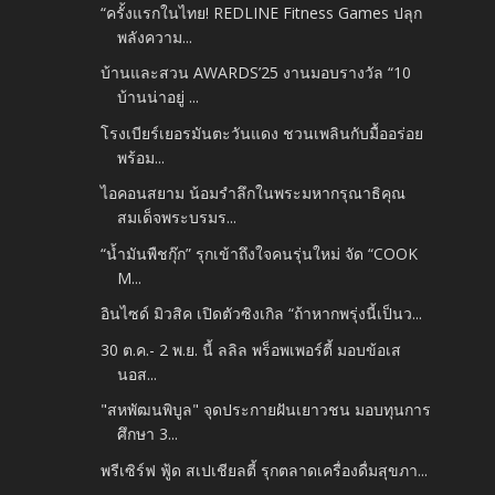
“ครั้งแรกในไทย! REDLINE Fitness Games ปลุก
พลังความ...
บ้านและสวน AWARDS’25 งานมอบรางวัล “10
บ้านน่าอยู่ ...
โรงเบียร์เยอรมันตะวันแดง ชวนเพลินกับมื้ออร่อย
พร้อม...
ไอคอนสยาม น้อมรำลึกในพระมหากรุณาธิคุณ
สมเด็จพระบรมร...
“น้ำมันพืชกุ๊ก” รุกเข้าถึงใจคนรุ่นใหม่ จัด “COOK
M...
อินไซด์ มิวสิค เปิดตัวซิงเกิล “ถ้าหากพรุ่งนี้เป็นว...
30 ต.ค.- 2 พ.ย. นี้ ลลิล พร็อพเพอร์ตี้ มอบข้อเส
นอส...
"สหพัฒนพิบูล" จุดประกายฝันเยาวชน มอบทุนการ
ศึกษา 3...
พรีเซิร์ฟ ฟู้ด สเปเชียลตี้ รุกตลาดเครื่องดื่มสุขภา...