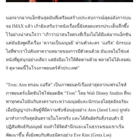
นอกจากฉากแอ็กชันสุดมันที่เตรียมสร้างประสบการณ์สุดอลังการบน
จอ IMAX แล้ว เก้ายังเสริมว่าหนังเรื่องนี้ยังสอดแทรกประเด็นลึกซึ้ง
ไว้อย่างน่าสนใจว่า “เก้าว่าน่าสนใจตรงที่เรื่องไม่ได้มีแค่ฉากแอ็กชัน
แต่มันยังพูดถึงเรื่อง ‘ความเป็นมนุษย์’ ผ่านตัวละคร ‘แอรีส’ นักรบเอ
ไอที่พาเราไปค้นหาความหมายของการมีตัวตนด้วย มันเลยไม่ใช่แค่
หนังที่ดูสนุกอย่างเดียว แต่ยังมีอะไรให้คิดตามด้วย พลาดไม่ได้เลยค่ะ
9 ตุลาคมนี้ในโรงภาพยนตร์ทั่วประเทศ”
“Tron: Ares ทรอน แอรีส” เป็นภาพยนตร์เรื่องล่าสุดจากแฟรนไชส์
ภาพยนตร์แอ็คชันไซไฟยอดฮิต “Tron” โดย Walt Disney Studios ที่จะ
พาทุกคนไปมันกับสงครามระหว่างมนุษย์และนักรบเอไอสุดอัจฉริยะ
เมื่อปัญญาประดิษฐ์ที่มีความซับซ้อนสูงอย่าง Ares (Jared Leto) ถูกส่ง
มาทำภารกิจสุดอันตรายในโลกจริง และได้สัมผัสกับสิ่งรอบตัว มี
ปฏิสัมพันธ์กับมนุษย์ จนทำให้จิตสำนึกและมโนธรรมของเขาเริ่ม
พัฒนาขึ้น ทั้งยังพบกับพันธมิตรอย่าง Eve Kim (Greta Lee)