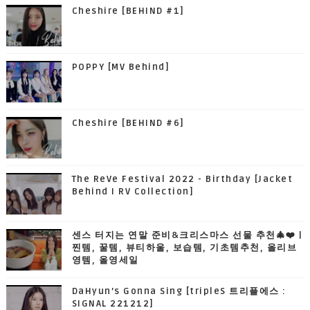
Cheshire [BEHIND #1]
POPPY [MV Behind]
Cheshire [BEHIND #6]
The ReVe Festival 2022 - Birthday [Jacket
Behind I RV Collection]
센스 터지는 연말 준비&크리스마스 선물 추천🎄❤️ |
찐템, 꿀템, 뷰티하울, 보습템, 기초템추천, 올리브
영템, 올영세일
DaHyun’s Gonna Sing [tripleS 트리플에스 :
SIGNAL 221212]