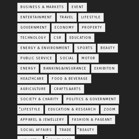
BUSINESS & MARKETS
EVENT
ENTERTAINMENT
TRAVEL
LIFESTYLE
GOVERNMENT
ECONOMY
PROPERTY
TECHNOLOGY
CSR
EDUCATION
ENERGY & ENVIRONMENT
SPORTS
BEAUTY
PUBLIC SERVICE
SOCIAL
MOTOR
ENERGY
BANKING&INSURANCE
EXHIBITON
HEALTHCARE
FOOD & BEVERAGE
AGRICULTURE
CRAFTS&ARTS
SOCIETY & CHARITY
POLITICS & GOVERNMENT
ฺัLIFESTYLE
EDUCATION & RESEARCH
ZOOM
APPAREL & JEWELLERY
FASHION & PAGEANT
SOCIAL AFFAIRS
TRADE
ิBEAUTY