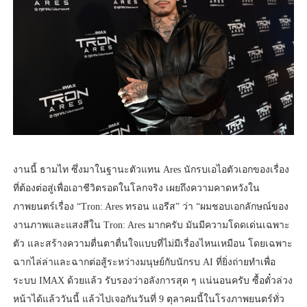
งานนี้ ธามไท ซึ่งมาในฐานะตัวแทน Ares นักรบเอไอตัวเอกของเรื่อง
ที่ต้องต่อสู่เพื่อเอาชีวิตรอดในโลกจริง เผยถึงความคาดหวังใน
ภาพยนตร์เรื่อง “Tron: Ares ทรอน แอรีส” ว่า “ผมชอบเอกลักษณ์ของ
งานภาพและแสงสีใน Tron: Ares มากครับ มันมีความโดดเด่นเฉพาะ
ตัว และสร้างความตื่นตาตื่นใจแบบที่ไม่มีเรื่องไหนเหมือน โดยเฉพาะ
ฉากไล่ล่าและฉากต่อสู้ระหว่างมนุษย์กับนักรบ AI ที่ยิ่งถ่ายทำเพื่อ
ระบบ IMAX ด้วยแล้ว รับรองว่าอลังการสุด ๆ แน่นอนครับ ซื้อตั๋วล่วง
หน้าได้แล้ววันนี้ แล้วไปเจอกันวันที่ 9 ตุลาคมนี้ในโรงภาพยนตร์ทั่ว