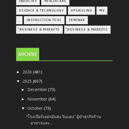
INDUSTRY
้HEALTHCARE
SCIENCE & TECHNOLOGY
UPSKILLING
MV
ฺ
INSTRUCTION TOOL
SEMINAR
ฺัBUSINESS & MARKETS
ฺิBUSINESS & MARKETS
ARCHIVE
2026
(481)
►
2025
(607)
▼
December
(73)
►
November
(64)
►
October
(73)
▼
“โรงเบียร์เยอรมันตะวันแดง” ผู้นำธุรกิจร้าน
อาหารและ...