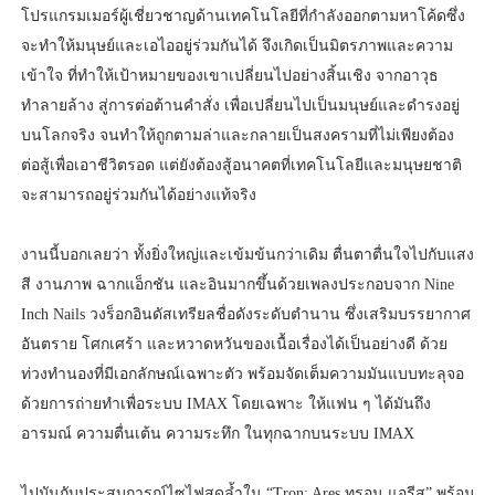
โปรแกรมเมอร์ผู้เชี่ยวชาญด้านเทคโนโลยีที่กำลังออกตามหาโค้ดซึ่ง
จะทำให้มนุษย์และเอไออยู่ร่วมกันได้ จึงเกิดเป็นมิตรภาพและความ
เข้าใจ ที่ทำให้เป้าหมายของเขาเปลี่ยนไปอย่างสิ้นเชิง จากอาวุธ
ทำลายล้าง สู่การต่อต้านคำสั่ง เพื่อเปลี่ยนไปเป็นมนุษย์และดำรงอยู่
บนโลกจริง จนทำให้ถูกตามล่าและกลายเป็นสงครามที่ไม่เพียงต้อง
ต่อสู้เพื่อเอาชีวิตรอด แต่ยังต้องสู้อนาคตที่เทคโนโลยีและมนุษยชาติ
จะสามารถอยู่ร่วมกันได้อย่างแท้จริง
งานนี้บอกเลยว่า ทั้งยิ่งใหญ่และเข้มข้นกว่าเดิม ตื่นตาตื่นใจไปกับแสง
สี งานภาพ ฉากแอ็กชัน และอินมากขึ้นด้วยเพลงประกอบจาก Nine
Inch Nails วงร็อกอินดัสเทรียลชื่อดังระดับตำนาน ซึ่งเสริมบรรยากาศ
อันตราย โศกเศร้า และหวาดหวันของเนื้อเรื่องได้เป็นอย่างดี ด้วย
ท่วงทำนองที่มีเอกลักษณ์เฉพาะตัว พร้อมจัดเต็มความมันแบบทะลุจอ
ด้วยการถ่ายทำเพื่อระบบ IMAX โดยเฉพาะ ให้แฟน ๆ ได้มันถึง
อารมณ์ ความตื่นเต้น ความระทึก ในทุกฉากบนระบบ IMAX
ไปมันกับประสบการณ์ไซไฟสุดล้ำใน “Tron: Ares ทรอน แอรีส” พร้อม