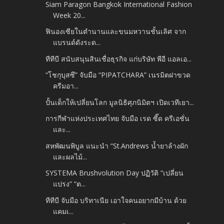
Siam Paragon Bangkok International Fashion
Week 20...
ฟินองเซียในตำนานและขนมหวานชั้นเลิศ จาก
แบรนด์ดังระด...
ทีทีบี สนับสนุนสินเชื่อธุรกิจ แก่บริษัท พีอี แอลเอ...
“โชกุบุสซึ” จับมือ “PIPATCHARA” เนรมิตฝาขวด
ครีมอา...
ปั้นเด็กให้เปลี่ยนโลก มูลนิธิศุภนิมิตฯ เปิดเวทีเยา...
การกีฬาแห่งประเทศไทย จับมือ เรด ซี๊ด ครีเอชั่น
และ...
สหพัฒนพิบูล แนะนำ “St.Andrews น้ำยาล้างผัก
และผลไม้...
SYSTEMA Brushvolution Day ปฏิวัติ “เปลี่ยน
แปรง” “ต...
ทีทีบี จับมือ บริทาเนีย เอาใจคนอยากมีบ้าน ด้วย
แคมเ...