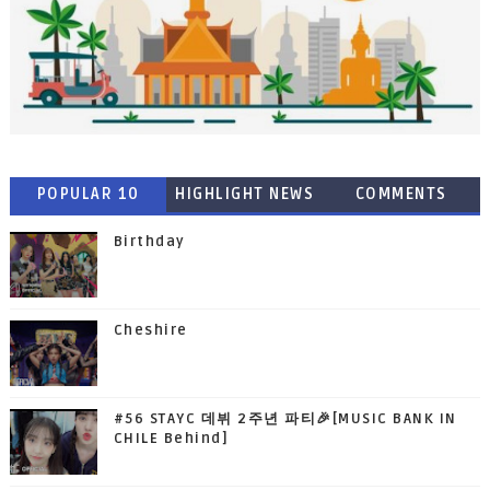
POPULAR 10
HIGHLIGHT NEWS
COMMENTS
Birthday
Cheshire
#56 STAYC 데뷔 2주년 파티🎉[MUSIC BANK IN
CHILE Behind]