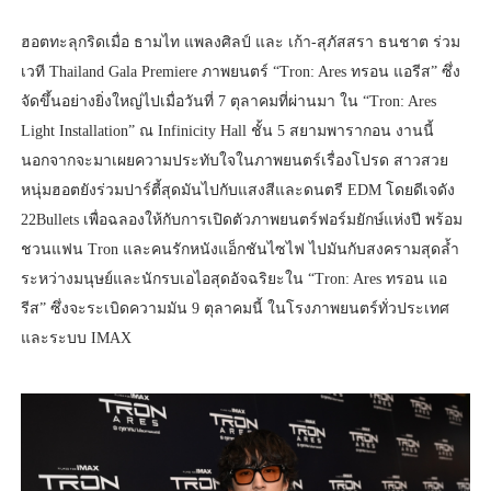
ฮอตทะลุกริดเมื่อ ธามไท แพลงศิลป์ และ เก้า-สุภัสสรา ธนชาต ร่วม
เวที Thailand Gala Premiere ภาพยนตร์ “Tron: Ares ทรอน แอรีส” ซึ่ง
จัดขึ้นอย่างยิ่งใหญ่ไปเมื่อวันที่ 7 ตุลาคมที่ผ่านมา ใน “Tron: Ares
Light Installation” ณ Infinicity Hall ชั้น 5 สยามพารากอน งานนี้
นอกจากจะมาเผยความประทับใจในภาพยนตร์เรื่องโปรด สาวสวย
หนุ่มฮอตยังร่วมปาร์ตี้สุดมันไปกับแสงสีและดนตรี EDM โดยดีเจดัง
22Bullets เพื่อฉลองให้กับการเปิดตัวภาพยนตร์ฟอร์มยักษ์แห่งปี พร้อม
ชวนแฟน Tron และคนรักหนังแอ็กชันไซไฟ ไปมันกับสงครามสุดล้ำ
ระหว่างมนุษย์และนักรบเอไอสุดอัจฉริยะใน “Tron: Ares ทรอน แอ
รีส” ซึ่งจะระเบิดความมัน 9 ตุลาคมนี้ ในโรงภาพยนตร์ทั่วประเทศ
และระบบ IMAX