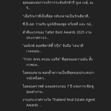
สุดยอดแห่งการบริการระดับลักชัวรี ภูเล เบย์, อะ
ริ...
“เมื่อรักเก่าที่เจ็บที่สุด กลับกลายเป็นรักเดียวที่...
ซี.อี.เอส. ร่วมกับ มูลนิธิทองพูล หวั่งหลี และ กลุ่...
ค่ำคืนแรกของ Tatler Best Awards 2025 งาน
ประกาศรางว...
“ออนิกซ์ ฮอสพิทาลิตี้ กรุ๊ป” จับมือ “เสนาดี
เวลลอปเ...
“Tron: Ares ทรอน แอรีส” ที่สุดของความมัน ทั้ง
ภาพแล...
ไอคอนสยาม ตอกย้ำความเป็นที่สุดของประสบกา
รณ์เหนือคว...
ไอคอนคราฟต์ ฉลองครบรอบ 7 ปี แห่งการเชิดชู
คุณค่างาน...
งานประกาศรางวัล Thailand Real Estate Agent
Awards ...