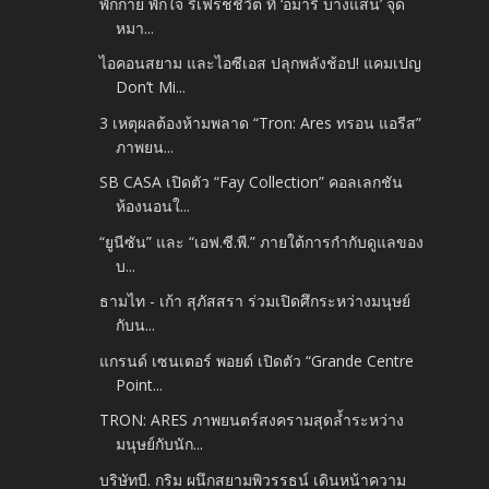
พักกาย พักใจ รีเฟรชชีวิต ที่ ‘อมารี บางแสน’ จุด
หมา...
ไอคอนสยาม และไอซีเอส ปลุกพลังช้อป! แคมเปญ
Don’t Mi...
3 เหตุผลต้องห้ามพลาด “Tron: Ares ทรอน แอรีส”
ภาพยน...
SB CASA เปิดตัว “Fay Collection” คอลเลกชัน
ห้องนอนใ...
“ยูนีซัน” และ “เอฟ.ซี.พี.” ภายใต้การกำกับดูแลของ
บ...
ธามไท - เก้า สุภัสสรา ร่วมเปิดศึกระหว่างมนุษย์
กับน...
แกรนด์ เซนเตอร์ พอยต์ เปิดตัว “Grande Centre
Point...
TRON: ARES ภาพยนตร์สงครามสุดล้ำระหว่าง
มนุษย์กับนัก...
บริษัทบี. กริม ผนึกสยามพิวรรธน์ เดินหน้าความ