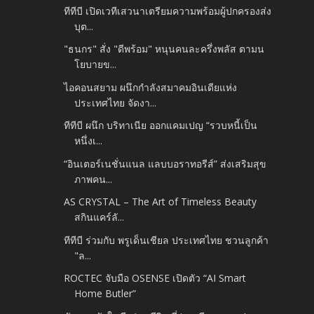
ทีทีบี เปิดเวทีเสวนาเตรียมความพร้อมผู้ปกครองส่ง
บุต...
"ธนกร" สั่ง "ดีพร้อม" หนุนคนละครึ่งพลัส ตามน
โยบายข...
ไอคอนสยาม ผนึกกำลังสมาคมอินเดียแห่ง
ประเทศไทย จัดงา...
ทีทีบี ผนึก บริทาเนีย ออกแคมเปญ “รวบหนี้เป็น
หนึ่งเ...
“อินเตอร์เนชั่นแนล แลบบอราทอรีส์” ส่งเสริมสุข
ภาพคน...
AS CRYSTAL – The Art of Timeless Beauty
สกินแคร์ลั...
ทีทีบี ร่วมกับ พรูเด็นเชียล ประเทศไทย ชวนลูกค้า
"ล...
ROCTEC จับมือ OSENSE เปิดตัว “AI Smart
Home Butler”