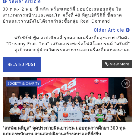
Newer Article
30 ต.ค.- 2 พ.ย. นี้ ลลิล พร็อพเพอร์ตี้ มอบข้อเสนอสุดคุ้ม ใน
งานมหกรรมบ้านและคอนโด ครั้งที่ 48 ที่ศูนย์สิริกิติ์ ชี้ตลาด
บ้านแนวราบยังไปได้จากกำลังซื้อกลุ่ม Real Demand
Older Article
พรีเซิร์ฟ ฟู้ด สเปเชียลตี้ รุกตลาดเครื่องดื่มสุขภาพ เปิดตัว
“Dreamy Fruit Tea” เสริมแกร่งพอร์ตโฟลิโอแบรนด์ “ดรีมมี่”
สู่เป้าหมายผู้นำนวัตกรรมอาหารและเครื่องดื่มแห่งอนาคต
View More
RELATED POST
SOCIETY & CHARITY
"สหพัฒนพิบูล" จุดประกายฝันเยาวชน มอบทุนการศึกษา 300 ทุน
แก่บุตรพนักงาน สานต่อปณิธานสร้างอนาคตที่ยั่งยืน