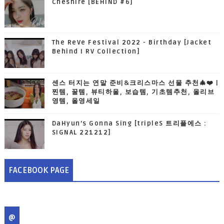
Cheshire [BEHIND #6]
The ReVe Festival 2022 - Birthday [Jacket
Behind I RV Collection]
센스 터지는 연말 준비&크리스마스 선물 추천🎄❤️ |
찐템, 꿀템, 뷰티하울, 보습템, 기초템추천, 올리브
영템, 올영세일
DaHyun’s Gonna Sing [tripleS 트리플에스 :
SIGNAL 221212]
FACEBOOK PAGE
@