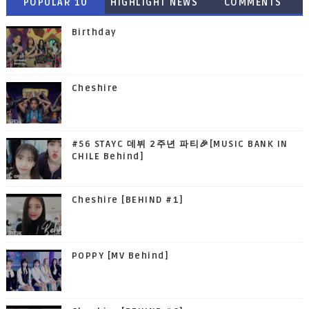
POPULAR 10
HIGHLIGHT NEWS
COMMENTS
Birthday
Cheshire
#56 STAYC 데뷔 2주년 파티🎉[MUSIC BANK IN
CHILE Behind]
Cheshire [BEHIND #1]
POPPY [MV Behind]