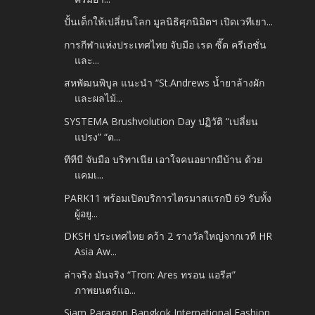
ปั้นเด็กให้เปลี่ยนโลก มูลนิธิศุภนิมิตฯ เปิดเวทีเยา...
การกีฬาแห่งประเทศไทย จับมือ เรด ซี๊ด ครีเอชั่น
และ...
สหพัฒนพิบูล แนะนำ “St.Andrews น้ำยาล้างผัก
และผลไม้...
SYSTEMA Brushvolution Day ปฏิวัติ “เปลี่ยน
แปรง” “ต...
ทีทีบี จับมือ บริทาเนีย เอาใจคนอยากมีบ้าน ด้วย
แคมเ...
PARK11 พร้อมเปิดบริการไตรมาสแรกปี 69 รับทั้ง
ผู้อยู...
DKSH ประเทศไทย คว้า 2 รางวัลใหญ่จากเวที HR
Asia Aw...
ล่าจริง มันจริง “Tron: Ares ทรอน แอรีส”
ภาพยนตร์แอ...
Siam Paragon Bangkok International Fashion