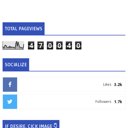
TOTAL PAGEVIEWS
4
7
0
0
4
0
SOCIALIZE
3.2k
Likes
1.7k
Followers
IF DESIRE, CICK IMAGE 👇