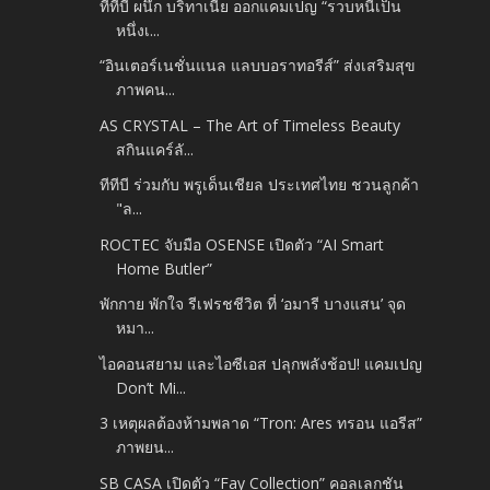
ทีทีบี ผนึก บริทาเนีย ออกแคมเปญ “รวบหนี้เป็น
หนึ่งเ...
“อินเตอร์เนชั่นแนล แลบบอราทอรีส์” ส่งเสริมสุข
ภาพคน...
AS CRYSTAL – The Art of Timeless Beauty
สกินแคร์ลั...
ทีทีบี ร่วมกับ พรูเด็นเชียล ประเทศไทย ชวนลูกค้า
"ล...
ROCTEC จับมือ OSENSE เปิดตัว “AI Smart
Home Butler”
พักกาย พักใจ รีเฟรชชีวิต ที่ ‘อมารี บางแสน’ จุด
หมา...
ไอคอนสยาม และไอซีเอส ปลุกพลังช้อป! แคมเปญ
Don’t Mi...
3 เหตุผลต้องห้ามพลาด “Tron: Ares ทรอน แอรีส”
ภาพยน...
SB CASA เปิดตัว “Fay Collection” คอลเลกชัน