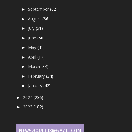
September
(62)
►
August
(66)
►
July
(51)
►
June
(50)
►
May
(41)
►
April
(17)
►
March
(34)
►
February
(34)
►
January
(42)
►
2024
(236)
►
2023
(182)
►
NEWSWORLDIX@GMAIL.COM