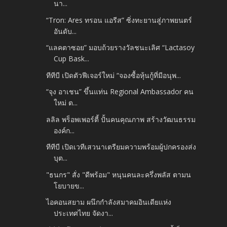
นา...
“Tron: Ares ทรอน แอรีส” ซิ่งทะยานสู่ภาพยนตร์
อันดับ...
“แลคตาซอย” มอบถ้วยรางวัลชนะเลิศ “Lactasoy
Cup Bask...
ทีทีบี เปิดตัวฟีเจอร์ใหม่ “จองซื้อหุ้นกู้ที่มีอนุพ...
“จุง อาเชน” ขึ้นแท่น Regional Ambassador คน
ใหม่ ต...
ลลิล พร็อพเพอร์ตี้ ปั้นคนคุณภาพ สร้างวัฒนธรรม
องค์ก...
ทีทีบี เปิดเวทีเสวนาเตรียมความพร้อมผู้ปกครองส่ง
บุต...
"ธนกร" สั่ง "ดีพร้อม" หนุนคนละครึ่งพลัส ตามน
โยบายข...
ไอคอนสยาม ผนึกกำลังสมาคมอินเดียแห่ง
ประเทศไทย จัดงา...