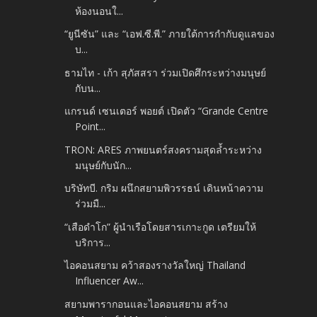
ห้องนอนใ...
“ยูนีซัน” และ “เอฟ.ซี.พี.” ภายใต้การกำกับดูแลของ
บ...
ธามไท - เก้า สุภัสสรา ร่วมเปิดศึกระหว่างมนุษย์
กับน...
แกรนด์ เซนเตอร์ พอยต์ เปิดตัว “Grande Centre
Point...
TRON: ARES ภาพยนตร์สงครามสุดล้ำระหว่าง
มนุษย์กับนัก...
บริษัทบี. กริม ผนึกสยามพิวรรธน์ เดินหน้าความ
ร่วมมื...
“เสือดำโก” ผู้นำเรือโดยสารเกาะกูด เตรียมให้
บริการ...
ไอคอนสยาม คว้าสองรางวัลใหญ่ Thailand
Influencer Aw...
สยามพารากอนและไอคอนสยาม สร้าง