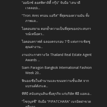
“ออนิกซ์ ฮอสพิทาลิตี้ กรุ๊ป” จับมือ “เสนาดี
เวลลอปเ...
“Tron: Ares ทรอน แอรีส” ที่สุดของความมัน ทั้ง
ภาพแล...
ไอคอนสยาม ตอกย้ำความเป็นที่สุดของประสบกา
รณ์เหนือคว...
ไอคอนคราฟต์ ฉลองครบรอบ 7 ปี แห่งการเชิดชู
คุณค่างาน...
งานประกาศรางวัล Thailand Real Estate Agent
Awards ...
Siam Paragon Bangkok International Fashion
Week 20...
ฟินองเซียในตำนานและขนมหวานชั้นเลิศ จาก
แบรนด์ดังระด...
ทีทีบี สนับสนุนสินเชื่อธุรกิจ แก่บริษัท พีอี แอลเอ...
“โชกุบุสซึ” จับมือ “PIPATCHARA” เนรมิตฝาขวด
ครีมอา...