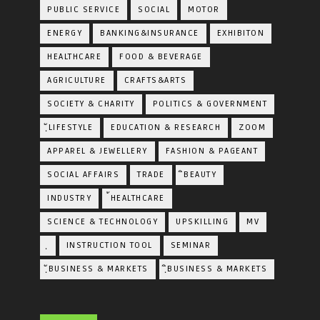
PUBLIC SERVICE
SOCIAL
MOTOR
ENERGY
BANKING&INSURANCE
EXHIBITON
HEALTHCARE
FOOD & BEVERAGE
AGRICULTURE
CRAFTS&ARTS
SOCIETY & CHARITY
POLITICS & GOVERNMENT
ฺัLIFESTYLE
EDUCATION & RESEARCH
ZOOM
APPAREL & JEWELLERY
FASHION & PAGEANT
SOCIAL AFFAIRS
TRADE
ิBEAUTY
INDUSTRY
้HEALTHCARE
SCIENCE & TECHNOLOGY
UPSKILLING
MV
ฺ
INSTRUCTION TOOL
SEMINAR
ฺัBUSINESS & MARKETS
ฺิBUSINESS & MARKETS