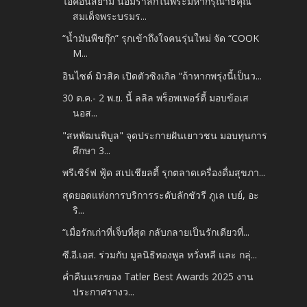
ไอคอนสยาม น้อมรำลึกในพระมหากรุณาธิคุณ
สมเด็จพระบรมร...
“น้ำมันพืชกุ๊ก” รุกเข้าถึงใจคนรุ่นใหม่ จัด “COOK
M...
อินไซด์ มิวสิค เปิดตัวซิงเกิล “ถ้าหากพรุ่งนี้เป็นว...
30 ต.ค.- 2 พ.ย. นี้ ลลิล พร็อพเพอร์ตี้ มอบข้อเส
นอส...
"สหพัฒนพิบูล" จุดประกายฝันเยาวชน มอบทุนการ
ศึกษา 3...
พรีเซิร์ฟ ฟู้ด สเปเชียลตี้ รุกตลาดเครื่องดื่มสุขภา...
สุดยอดแห่งการบริการระดับลักชัวรี ภูเล เบย์, อะ
ริ...
“เมื่อรักเก่าที่เจ็บที่สุด กลับกลายเป็นรักเดียวที่...
ซี.อี.เอส. ร่วมกับ มูลนิธิทองพูล หวั่งหลี และ กลุ่...
ค่ำคืนแรกของ Tatler Best Awards 2025 งาน
ประกาศรางว...