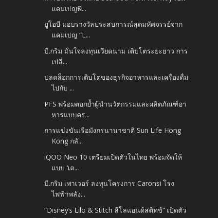
แคมเปญพิ...
ยูโอบี มอบรางวัลประสบการณ์สุดมหัศจรรย์จาก
แคมเปญ “L...
บี.กริม มั่นใจลงทุนเวียดนาม เติบโตระยะยาว การ
เปลี่...
ปลดล็อกการเติบโตของธุรกิจอาหารและเครื่องดื่ม
ไปกับ ...
PFS พร้อมตอกย้ำผู้นำนวัตกรรมและผลิตภัณฑ์อา
หารแบบคร...
การแข่งขันเรือมังกรนานาชาติ Sun Life Hong
Kong กลั...
iQOO Neo 10 เตรียมเปิดตัวในไทย พร้อมจัดให้
แบบ ‘เต...
บี.กริม เพาเวอร์ ลงทุนโครงการ Caronsi โรง
ไฟฟ้าพลัง...
“Disney’s Lilo & Stitch ลีโลแอนด์สติทช์” เปิดตัว