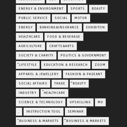
ENERGY & ENVIRONMENT
SPORTS
BEAUTY
PUBLIC SERVICE
SOCIAL
MOTOR
ENERGY
BANKING&INSURANCE
EXHIBITON
HEALTHCARE
FOOD & BEVERAGE
AGRICULTURE
CRAFTS&ARTS
SOCIETY & CHARITY
POLITICS & GOVERNMENT
ฺัLIFESTYLE
EDUCATION & RESEARCH
ZOOM
APPAREL & JEWELLERY
FASHION & PAGEANT
SOCIAL AFFAIRS
TRADE
ิBEAUTY
INDUSTRY
้HEALTHCARE
SCIENCE & TECHNOLOGY
UPSKILLING
MV
ฺ
INSTRUCTION TOOL
SEMINAR
ฺัBUSINESS & MARKETS
ฺิBUSINESS & MARKETS