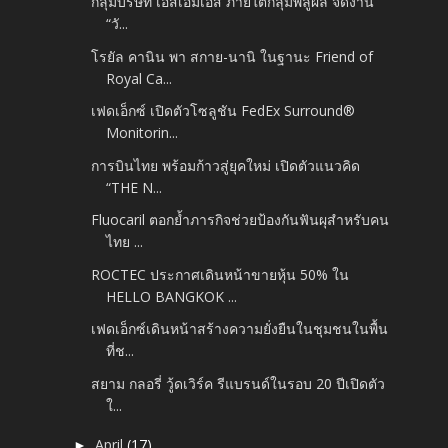
กลุ่มบริษัท เอสเอ็มเอส ภายใต้กลุ่มพลูผล จัดงาน
“วั...
โรยัล คานิน พา สกาย-นานิ ในฐานะ Friend of
Royal Ca...
เฟดเอ็กซ์ เปิดตัวโซลูชัน FedEx Surround®
Monitorin...
การบินไทย พร้อมก้าวสู่ยุคใหม่ เปิดตัวแนวคิด
“THE N...
Fluocaril ตอกย้ำภารกิจช่วยป้องกันฟันผุสำหรับคน
ไทย ...
ROCTEC ประกาศเดินหน้าขายหุ้น 50% ใน
HELLO BANGKOK ...
เฟดเอ็กซ์เดินหน้าสร้างความยั่งยืนในชุมชนในพื้น
ที่ช...
สยาม กลอรี่ วู้ดเวิร์ค รีแบรนด์ในรอบ 20 ปีเปิดตัว
ใ...
April
(17)
►