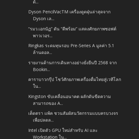
ด้...
Dyson PencilVacTM เครื่องดูดฝุ่นล่าสุดจาก
Dyson เล...
“รมว.เอกนัฏ” ดัน “ดีพร้อม” แสดงศักยภาพซอฟต์
พาวเวอร...
Ringkas ระดมทุนรอบ Pre-Series A มูลค่า 5.1
ล้านดอล...
รายงานด้านการเดินทางอย่างยั่งยืนปี 2568 จาก
Bookin...
คาราบาวกรุ๊ป โชว์ศักยภาพเครื่องดื่มไทยสู่เวทีโลก
ใน...
Kingston ขับเคลื่อนอนาคต ผลักดันขีดความ
สามารถของ A...
เต็ดตรา แพ้ค ชวนสัมผัสนวัตกรรมแบบครบวงจร
เพื่อปลดล...
Intel เปิดตัว GPU ใหม่สำหรับ AI และ
Workstation ใน...