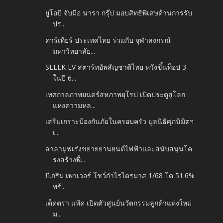
ยูโอบี จับมือ นารา กรุ๊ป มอบสิทธิพิเศษด้านการรับ
ปร...
คาร์เทียร์ ประเทศไทย ร่วมกับ จุฬาลงกรณ์
มหาวิทยาลัย...
SLEEK EV สตาร์ทอัพสัญชาติไทย หวังขึ้นท็อป 3
ในปี 6...
เทศกาลภาพยนตร์สหภาพยุโรป เปิดประตูสู่โลก
แห่งความหล...
เสริมเกราะป้องกันภัยในครอบครัว มูลนิธิศุภนิมิตฯ
เ...
ลาลามูฟเร่งขยายยานยนต์ไฟฟ้าและสนับสนุนโค
รงสร้างพื้...
บี.กริม เพาเวอร์ โชว์กำไรไตรมาส 1/68 โต 51.6%
พร้...
เต็ดตรา แพ้ค เปิดตัวศูนย์นวัตกรรมลูกค้าแห่งใหม่
ม...