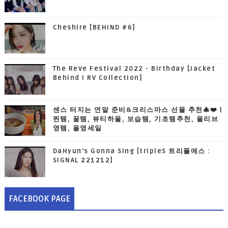
Cheshire [BEHIND #6]
The ReVe Festival 2022 - Birthday [Jacket
Behind I RV Collection]
센스 터지는 연말 준비&크리스마스 선물 추천🎄❤️ |
찐템, 꿀템, 뷰티하울, 보습템, 기초템추천, 올리브
영템, 올영세일
DaHyun’s Gonna Sing [tripleS 트리플에스 :
SIGNAL 221212]
FACEBOOK PAGE