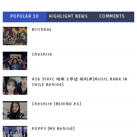
POPULAR 10
HIGHLIGHT NEWS
COMMENTS
Birthday
Cheshire
#56 STAYC 데뷔 2주년 파티🎉[MUSIC BANK IN
CHILE Behind]
Cheshire [BEHIND #1]
POPPY [MV Behind]