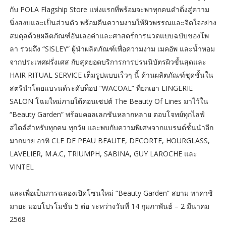
กับ POLA Flagship Store แห่งแรกที่พร้อมจะพาทุกคนดำดิ่งสู่ความ
นิ่งสงบและเป็นส่วนตัว พร้อมคืนความงามให้ผิวพรรณและจิตใจอย่าง
สมดุลด้วยผลิตภัณฑ์อันเลอค่าและศาสตร์การนวดแบบฉบับของโพ
ลา รวมถึง “SISLEY” ผู้นำผลิตภัณฑ์เพื่อความงาม เมคอัพ และน้ำหอม
จากประเทศฝรั่งเศส กับสุดยอดบริการการปรนนิบัตรผิวขั้นสุดและ
HAIR RITUAL SERVICE เต็มรูปแบบเร็วๆ นี้ ด้านผลิตภัณฑ์ชุดชั้นใน
สตรีนำโดยแบรนด์ระดับท็อป “WACOAL” ที่ยกเอา LINGERIE
SALON โฉมใหม่ภายใต้คอนเซปต์ The Beauty Of Lines มาไว้ใน
“Beauty Garden” พร้อมคอลเลกชันหลากหลาย ตอบโจทย์ทุกไลฟ์
สไตล์สำหรับทุกคน ทุกวัย และพบกับความพิเศษจากแบรนด์ชั้นนำอีก
มากมาย อาทิ CLE DE PEAU BEAUTE, DECORTE, HOURGLASS,
LAVELIER, M.A.C, TRIUMPH, SABINA, GUY LAROCHE และ
VINTEL
และเพื่อเป็นการฉลองเปิดโซนใหม่ “Beauty Garden” สยาม ทาคาชิ
มายะ มอบโปรโมชั่น 5 ต่อ ระหว่างวันที่ 14 กุมภาพันธ์ – 2 มีนาคม
2568