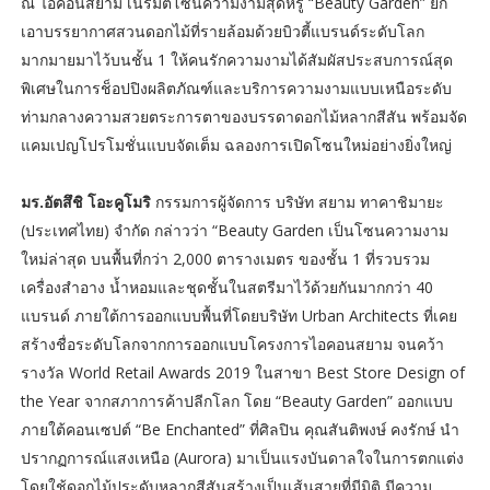
ณ ไอคอนสยาม เนรมิตโซนความงามสุดหรู “Beauty Garden” ยก
เอาบรรยากาศสวนดอกไม้ที่รายล้อมด้วยบิวตี้แบรนด์ระดับโลก
มากมายมาไว้บนชั้น 1 ให้คนรักความงามได้สัมผัสประสบการณ์สุด
พิเศษในการช็อปปิงผลิตภัณฑ์และบริการความงามแบบเหนือระดับ
ท่ามกลางความสวยตระการตาของบรรดาดอกไม้หลากสีสัน พร้อมจัด
แคมเปญโปรโมชั่นแบบจัดเต็ม ฉลองการเปิดโซนใหม่อย่างยิ่งใหญ่
มร.อัตสึชิ โอะคูโมริ
กรรมการผู้จัดการ บริษัท สยาม ทาคาชิมายะ
(ประเทศไทย) จำกัด กล่าวว่า “Beauty Garden เป็นโซนความงาม
ใหม่ล่าสุด บนพื้นที่กว่า 2,000 ตารางเมตร ของชั้น 1 ที่รวบรวม
เครื่องสำอาง น้ำหอมและชุดชั้นในสตรีมาไว้ด้วยกันมากกว่า 40
แบรนด์ ภายใต้การออกแบบพื้นที่โดยบริษัท Urban Architects ที่เคย
สร้างชื่อระดับโลกจากการออกแบบโครงการไอคอนสยาม จนคว้า
รางวัล World Retail Awards 2019 ในสาขา Best Store Design of
the Year จากสภาการค้าปลีกโลก โดย “Beauty Garden” ออกแบบ
ภายใต้คอนเซปต์ “Be Enchanted” ที่ศิลปิน คุณสันติพงษ์ คงรักษ์ นำ
ปรากฏการณ์แสงเหนือ (Aurora) มาเป็นแรงบันดาลใจในการตกแต่ง
โดยใช้ดอกไม้ประดับหลากสีสันสร้างเป็นเส้นสายที่มีมิติ มีความ