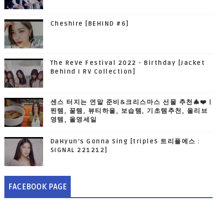
Cheshire [BEHIND #6]
The ReVe Festival 2022 - Birthday [Jacket
Behind I RV Collection]
센스 터지는 연말 준비&크리스마스 선물 추천🎄❤️ |
찐템, 꿀템, 뷰티하울, 보습템, 기초템추천, 올리브
영템, 올영세일
DaHyun’s Gonna Sing [tripleS 트리플에스 :
SIGNAL 221212]
FACEBOOK PAGE