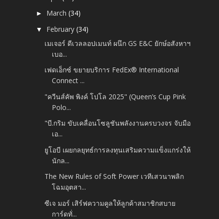
March
(34)
►
February
(34)
▼
เมเจอร์ ดีเวลลอปเมนท์ ผนึก GS E&C ยักษ์อสังหาฯ
เบอ...
เฟดเอ็กซ์ ขยายบริการ FedEx® International
Connect ...
"ควีนส์คัพ พิงค์ โปโล 2025" (Queen’s Cup Pink
Polo...
"บี.กริม ขับเคลื่อนโซลูชันพลังงานครบวงจร จับมือ
เอ...
ยูโอบี เผยกลยุทธ์การลงทุนเสริมความแข็งแกร่งให้
นักล...
The New Rules of Soft Power เวทีเสวนาพลิก
โฉมอุตสา...
ซีเจ มอร์ เสิร์ฟความคูลให้ลูกค้าสมาชิกสบาย
การ์ดทั่...