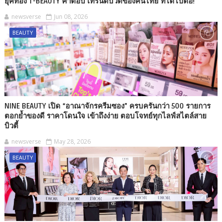
ยุคทอง T-BEAUTY คำตอบ เทรนด์บิวตี้ของคนไทย ที่ได้ไปต่อ!
newsverse
Jun 08, 2026
BEAUTY
NINE BEAUTY เปิด “อาณาจักรครีมซอง” ครบครันกว่า 500 รายการ
ตอกย้ำของดี ราคาโดนใจ เข้าถึงง่าย ตอบโจทย์ทุกไลฟ์สไตล์สาย
บิวตี้
newsverse
May 28, 2026
BEAUTY