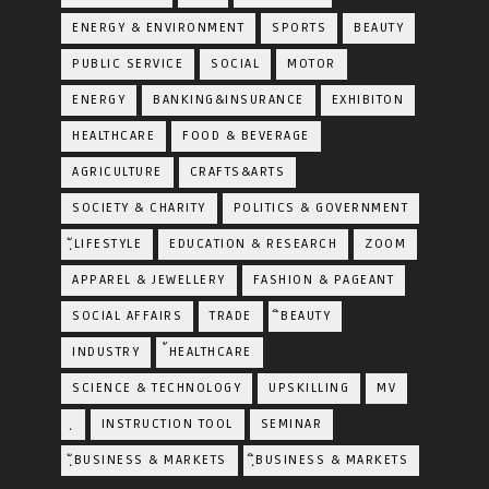
ENERGY & ENVIRONMENT
SPORTS
BEAUTY
PUBLIC SERVICE
SOCIAL
MOTOR
ENERGY
BANKING&INSURANCE
EXHIBITON
HEALTHCARE
FOOD & BEVERAGE
AGRICULTURE
CRAFTS&ARTS
SOCIETY & CHARITY
POLITICS & GOVERNMENT
ฺัLIFESTYLE
EDUCATION & RESEARCH
ZOOM
APPAREL & JEWELLERY
FASHION & PAGEANT
SOCIAL AFFAIRS
TRADE
ิBEAUTY
INDUSTRY
้HEALTHCARE
SCIENCE & TECHNOLOGY
UPSKILLING
MV
ฺ
INSTRUCTION TOOL
SEMINAR
ฺัBUSINESS & MARKETS
ฺิBUSINESS & MARKETS