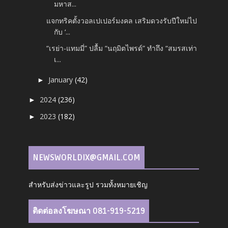
มหาส...
แจกทริคตั้งวอลเปเปอร์มงคล เสริมดวงรับปีใหม่ไป
กับ ‘...
“เรย่า-แทมมี่” ปลื้ม “นฤมิตไพรด์” ทำถึง “สมรสเท่า
เ...
January
(42)
►
2024
(236)
►
2023
(182)
►
NEWSWORLDIX@GMAIL.COM
สำหรับส่งข่าวและรูป รวมทั้งหมายเชิญ
ติดต่อลงโฆษณา 081-919-5219