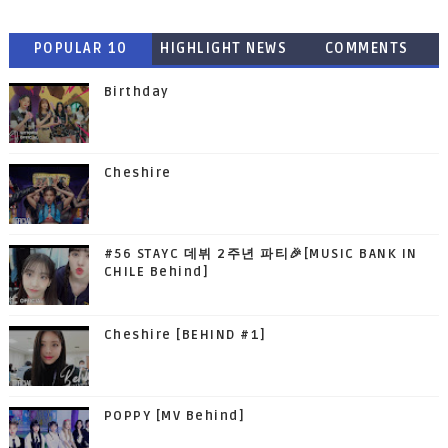
POPULAR 10
HIGHLIGHT NEWS
COMMENTS
Birthday
Cheshire
#56 STAYC 데뷔 2주년 파티🎉[MUSIC BANK IN
CHILE Behind]
Cheshire [BEHIND #1]
POPPY [MV Behind]