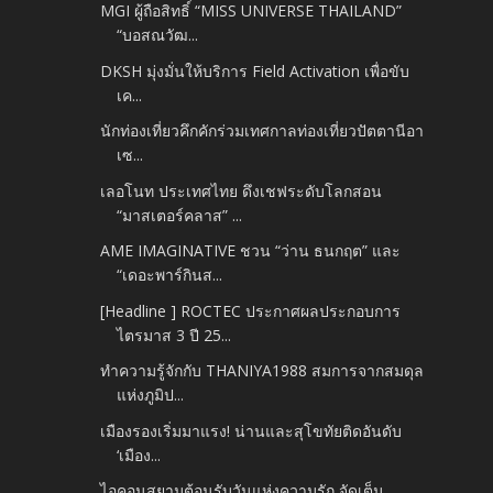
MGI ผู้ถือสิทธิ์ “MISS UNIVERSE THAILAND”
“บอสณวัฒ...
DKSH มุ่งมั่นให้บริการ Field Activation เพื่อขับ
เค...
นักท่องเที่ยวคึกคักร่วมเทศกาลท่องเที่ยวปัตตานีอา
เซ...
เลอโนท ประเทศไทย ดึงเชฟระดับโลกสอน
“มาสเตอร์คลาส” ...
AME IMAGINATIVE ชวน “ว่าน ธนกฤต” และ
“เดอะพาร์กินส...
[Headline ] ROCTEC ประกาศผลประกอบการ
ไตรมาส 3 ปี 25...
ทำความรู้จักกับ THANIYA1988 สมการจากสมดุล
แห่งภูมิป...
เมืองรองเริ่มมาแรง! น่านและสุโขทัยติดอันดับ
‘เมือง...
ไอคอนสยามต้อนรับวันแห่งความรัก จัดเต็ม