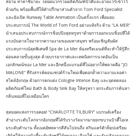
สยาม ทาคาชิมายะ โดยผนวกรวมผลิตภัณฑ์บิวตี้และอายแวร์เข้าไว้
ด้วยกัน พร้อมพื้นที่ให้คำปรึกษาส่วนตัวจาก Tom Ford Specialist
และยังเปิด Runway Table Animation เป็นครั้งแรก เพื่อมอบ
ประสบการณ์ The World of Tom Ford อย่างแท้จริง ด้าน “LA MER”
นำเสนอประสบการณ์การช็อปปิงสุดหรูหราด้วยการออกแบบช็อปที่ได้
แรงบันดาลใจมาจากความงามของมหาสมุทร พร้อมเชิญสัมผัส
ประสบการณ์สุดพิเศษที่ Spa de La Mer ห้องทรีตเมนต์ที่จะทำให้รู้สึก
ผ่อนคลายขั้นสูงสุด ด้วยบรรยากาศและเทคนิคการนวดอันเป็น
เอกลักษณ์ของ La Mer และอีกหนึ่งแบรนด์ที่ไม่อยากให้พลาดคือ “JO
MALONE” ที่รังสรรค์คอนเซปต์ร้านใหม่เพื่อตอกย้ำความงามเลอค่า
สไตล์อังกฤษ ด้วยการตกแต่ง Cologne Intense Bay และจุดทดลอง
ผลิตภัณฑ์ใหม่ Bath & Body Sink Bay ให้หรูหรา ยกระดับการค้นหา
กลิ่นหอมที่ไม่เหมือนใคร
สุดยอดแห่งการรอคอย! “CHARLOTTE TILBURY” แบรนด์เครื่อง
สำอางระดับโลกจากอังกฤษที่ได้รับรางวัลมากมาย​ยกขบวนบิวตี้ไอเท
มระดับตำนาน ทั้งเมคอัพหลากสีสันไปจนถึง สกินแคร์ตัวท็อปเตรียม
เสิร์ฟให้สาวกบิวตี้ระดับลักชูรีได้ทดลอง เลือกใช้ และรับบริการความ