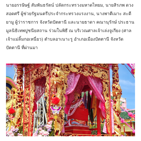
นายอรรษิษฐ์ สัมพันธรัตน์ ปลัดกระทรวงมหาดไทยม, นายสิรภพ ดวง
สอดศรี ผู้ช่วยรัฐมนตรีประจำกระทรวงแรงงาน, นางพาตีเมาะ สะดี
ยามู ผู้ว่าราชการ จังหวัดปัตตานี และนายธาดา คณานุรักษ์ ประธาน
มูลนิธิเทพปูชนียสถาน ร่วมในพิธี ณ บริเวณศาลเจ้าเล่งจูเกียง (ศาล
เจ้าแม่ลิ้มกอเหนี่ยว) ตำบลอาเนาะรู อำเภอเมืองปัตตานี จังหวัด
ปัตตานี ที่ผ่านมา