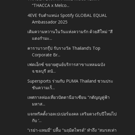
“THACCA x Melco...
4EVE รับตำแหน่ง Spotify GLOBAL EQUAL
Ambassador 2025
เติมความหวานในวันแห่งความรัก ด้วยสีใหม่ “สี
แดงกำมะ...
คาราบาวกรุ๊ป รับรางวัล Thailand’s Top
Corporate Br...
เฟดเอ็กซ์ ขยายศูนย์บริการสาขาแหลมฉบัง
จ.ชลบุรี สนั...
Supersports ร่วมกับ PUMA Thailand ชวนประ
ชันความเร็...
เทศกาลท่องเที่ยวปัตตานีอาเซียน “กตัญญูคู่ฟ้า
มหาส...
แจกทริคตั้งวอลเปเปอร์มงคล เสริมดวงรับปีใหม่ไป
กับ ‘...
“เรย่า-แทมมี่” ปลื้ม “นฤมิตไพรด์” ทำถึง “สมรสเท่า