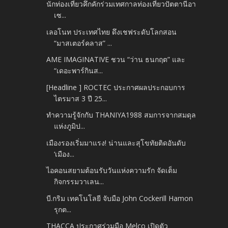
นักท่องเที่ยวคึกคักร่วมเทศกาลท่องเที่ยวปัตตานีอา
เซ...
เลอโนท ประเทศไทย ดึงเชฟระดับโลกสอน
“มาสเตอร์คลาส” ...
AME IMAGINATIVE ชวน “ว่าน ธนกฤต” และ
“เดอะพาร์กินส...
[Headline ] ROCTEC ประกาศผลประกอบการ
ไตรมาส 3 ปี 25...
ทำความรู้จักกับ THANIYA1988 สมการจากสมดุล
แห่งภูมิป...
เมืองรองเริ่มมาแรง! น่านและสุโขทัยติดอันดับ
‘เมือง...
ไอคอนสยามต้อนรับวันแห่งความรัก จัดเต็ม
กิจกรรมวาเลน...
บี.กริม เทคโนโลยี จับมือ John Cockerill Hamon
รุกต...
THACCA ประกาศร่วมมือ Melco เปิดตัว