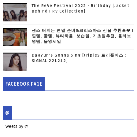
The ReVe Festival 2022 - Birthday [Jacket
Behind I RV Collection]
센스 터지는 연말 준비&크리스마스 선물 추천🎄❤️ |
찐템, 꿀템, 뷰티하울, 보습템, 기초템추천, 올리브
영템, 올영세일
DaHyun’s Gonna Sing [tripleS 트리플에스 :
SIGNAL 221212]
FACEBOOK PAGE
@
Tweets by @