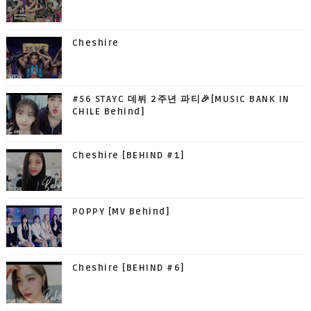
Cheshire
#56 STAYC 데뷔 2주년 파티🎉[MUSIC BANK IN
CHILE Behind]
Cheshire [BEHIND #1]
POPPY [MV Behind]
Cheshire [BEHIND #6]