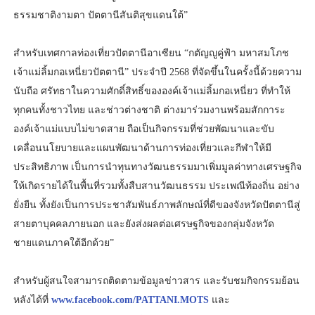
ธรรมชาติงามตา ปัตตานีสันติสุขแดนใต้”
สำหรับเทศกาลท่องเที่ยวปัตตานีอาเซียน “กตัญญูคู่ฟ้า มหาสมโภช
เจ้าแม่ลิ้มกอเหนี่ยวปัตตานี” ประจำปี 2568 ที่จัดขึ้นในครั้งนี้ด้วยความ
นับถือ ศรัทธาในความศักดิ์สิทธิ์ขององค์เจ้าแม่ลิ้มกอเหนี่ยว ที่ทำให้
ทุกคนทั้งชาวไทย และช่าวต่างชาติ ต่างมาร่วมงานพร้อมสักการะ
องค์เจ้าแม่แบบไม่ขาดสาย ถือเป็นกิจกรรมที่ช่วยพัฒนาและขับ
เคลื่อนนโยบายและแผนพัฒนาด้านการท่องเที่ยวและกีฬาให้มี
ประสิทธิภาพ เป็นการนำทุนทางวัฒนธรรมมาเพิ่มมูลค่าทางเศรษฐกิจ
ให้เกิดรายได้ในพื้นที่รวมทั้งสืบสานวัฒนธรรม ประเพณีท้องถิ่น อย่าง
ยั่งยืน ทั้งยังเป็นการประชาสัมพันธ์ภาพลักษณ์ที่ดีของจังหวัดปัตตานีสู่
สายตาบุคคลภายนอก และยังส่งผลต่อเศรษฐกิจของกลุ่มจังหวัด
ชายแดนภาคใต้อีกด้วย”
สำหรับผู้สนใจสามารถติดตามข้อมูลข่าวสาร และรับชมกิจกรรมย้อน
หลังได้ที่
www.facebook.com/PATTANI.MOTS
และ