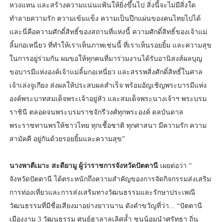
หวงแหน และสร้างความแน่นแฟ้นให้ยิ่งขึ้นไป สิ่งนี้จะไม่มีสิ่งใด
ทำลายความรัก ความเข้มแข็ง ความเป็นปึกแผ่นของคนไทยไปได้
และนี่คือความศักดิ์สิทธิ์ของสถานที่แห่งนี้ ความศักดิ์สิทธิ์ของเจ้าแม่
ลิ้มกอเหนี่ยว ที่ทำให้เราเห็นภาพเช่นนี้ ที่เราเห็นรอยยิ้ม และความสุข
ในการอยู่ร่วมกัน ผมขอให้ทุกคนที่มาร่วมงานได้รับอานิสงส์ผลบุญ
ขอบารมีแห่งองค์เจ้าแม่ลิ้มกอเหนี่ยว และสรรพสิ่งศักดิ์สิทธิ์ในศาล
เจ้าเล่งจูเกียง ส่งผลให้ประสบผลสำเร็จ พร้อมอัญเชิญพระบารมีแห่ง
องค์พระบาทสมเด็จพระเจ้าอยู่หัว และสมเด็จพระนางเจ้าฯ พระบรม
ราชินี ตลอดจนพระบรมราชจักรีวงศ์ทุกพระองค์ ดลบันดาล
พระราชทานพรให้ชาวไทย ทุกเชื้อชาติ ทุกศาสนา มีความรัก ความ
สามัคคี อยู่กันด้วยรอยยิ้มและความสุข”
นางพาตีเมาะ สะดียามู ผู้ว่าราชการจังหวัดปัตตานี
เผยต่อว่า “
จังหวัดปัตตานี ได้ตระหนักถึงความสำคัญของการจัดกิจกรรมส่งเสริม
การท่องเที่ยวและการส่งเสริมทางวัฒนธรรมและรักษาประเพณี
วัฒนธรรมที่มีชื่อเสียงมาอย่างยาวนาน ดังคำขวัญที่ว่า... “ปัตตานี
เมืองงาม 3 วัฒนธรรม ศูนย์ฮาลาลเลิศล้ำ ชนน้อมนำศรัทธา ถิ่น