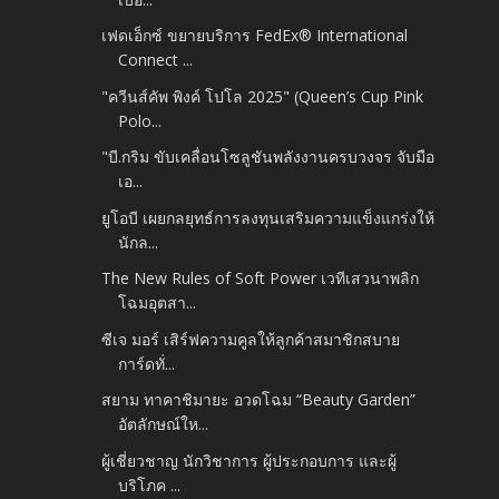
เฟดเอ็กซ์ ขยายบริการ FedEx® International
Connect ...
"ควีนส์คัพ พิงค์ โปโล 2025" (Queen’s Cup Pink
Polo...
"บี.กริม ขับเคลื่อนโซลูชันพลังงานครบวงจร จับมือ
เอ...
ยูโอบี เผยกลยุทธ์การลงทุนเสริมความแข็งแกร่งให้
นักล...
The New Rules of Soft Power เวทีเสวนาพลิก
โฉมอุตสา...
ซีเจ มอร์ เสิร์ฟความคูลให้ลูกค้าสมาชิกสบาย
การ์ดทั่...
สยาม ทาคาชิมายะ อวดโฉม “Beauty Garden”
อัตลักษณ์ให...
ผู้เชี่ยวชาญ นักวิชาการ ผู้ประกอบการ และผู้
บริโภค ...