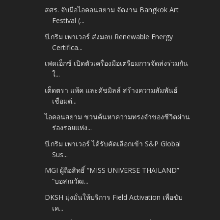
สศร. จับมือไอคอนสยาม จัดงาน Bangkok Art
Festival (...
บี.กริม เพาเวอร์ ส่งมอบ Renewable Energy
Certifica...
เฟดเอ็กซ์ เปิดตัวเครื่องมือเตรียมการจัดส่งร่วมกัน
ใ...
เต็ดตรา แพ้ค และดัชมิลล์ สร้างความสัมพันธ์
เชื่อมต่...
ไอคอนสยาม ชวนค้นหาความทรงจำของชีวิตผ่าน
ร่องรอยแห่ง...
บี.กริม เพาเวอร์ ได้รับคัดเลือกเข้า S&P Global
Sus...
MGI ผู้ถือสิทธิ์ “MISS UNIVERSE THAILAND”
“บอสณวัฒ...
DKSH มุ่งมั่นให้บริการ Field Activation เพื่อขับ
เค...