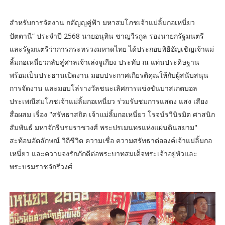
สำหรับการจัดงาน กตัญญูคู่ฟ้า มหาสมโภชเจ้าแม่ลิ้มกอเหนี่ยว
ปัตตานี” ประจำปี 2568 นายอนุทิน ชาญวีรกูล รองนายกรัฐมนตรี
และรัฐมนตรีว่าการกระทรวงมหาดไทย ได้ประกอบพิธีอัญเชิญเจ้าแม่
ลิ้มกอเหนี่ยวกลับสู่ศาลเจ้าเล่งจูเกียง ประทับ ณ แท่นประดิษฐาน
พร้อมเป็นประธานเปิดงาน มอบประกาศเกียรติคุณให้กับผู้สนับสนุน
การจัดงาน และมอบโล่รางวัลชนะเลิศการแข่งขันบาสเกตบอล
ประเพณีสมโภชเจ้าแม่ลิ้มกอเหนี่ยว ร่วมรับชมการแสดง แสง เสียง
สื่อผสม เรื่อง "ศรัทธาสถิต เจ้าแม่ลิ้มกอเหนี่ยว โรจน์รวีนิรมิต ศาสนิก
สัมพันธ์ มหาจักรีบรมราชวงศ์ พระปรเมนทรแห่งแผ่นดินสยาม"
สะท้อนอัตลักษณ์ วิถีชีวิต ความเชื่อ ความศรัทธาต่อองค์เจ้าแม่ลิ้มกอ
เหนี่ยว และความจงรักภักดีต่อพระบาทสมเด็จพระเจ้าอยู่หัวและ
พระบรมราชจักรีวงศ์