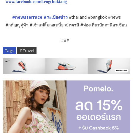
www.facebook.com/Lengchukiang
#newsterrace
#ระเบียงข่าว
#thailand #bangkok #news
#กตัญญูคู่ฟ้า #เจ้าแม่ลิ้มกอเหนี่ยวปัตตานี #ท่องเที่ยวปัตตานีอาเซียน
###
Tags
# Travel