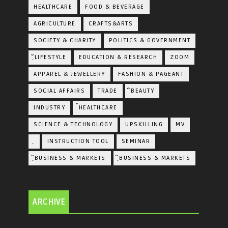
HEALTHCARE
FOOD & BEVERAGE
AGRICULTURE
CRAFTS&ARTS
SOCIETY & CHARITY
POLITICS & GOVERNMENT
ฺัLIFESTYLE
EDUCATION & RESEARCH
ZOOM
APPAREL & JEWELLERY
FASHION & PAGEANT
SOCIAL AFFAIRS
TRADE
ิBEAUTY
INDUSTRY
้HEALTHCARE
SCIENCE & TECHNOLOGY
UPSKILLING
MV
ฺ
INSTRUCTION TOOL
SEMINAR
ฺัBUSINESS & MARKETS
ฺิBUSINESS & MARKETS
ARCHIVE