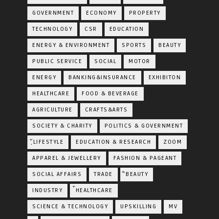
GOVERNMENT
ECONOMY
PROPERTY
TECHNOLOGY
CSR
EDUCATION
ENERGY & ENVIRONMENT
SPORTS
BEAUTY
PUBLIC SERVICE
SOCIAL
MOTOR
ENERGY
BANKING&INSURANCE
EXHIBITON
HEALTHCARE
FOOD & BEVERAGE
AGRICULTURE
CRAFTS&ARTS
SOCIETY & CHARITY
POLITICS & GOVERNMENT
ฺัLIFESTYLE
EDUCATION & RESEARCH
ZOOM
APPAREL & JEWELLERY
FASHION & PAGEANT
SOCIAL AFFAIRS
TRADE
ิBEAUTY
INDUSTRY
้HEALTHCARE
SCIENCE & TECHNOLOGY
UPSKILLING
MV