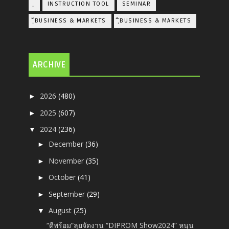
ฺ
INSTRUCTION TOOL
SEMINAR
ฺัBUSINESS & MARKETS
ฺิBUSINESS & MARKETS
ARCHIVE
2026
(480)
►
2025
(607)
►
2024
(236)
▼
December
(36)
►
November
(35)
►
October
(41)
►
September
(29)
►
August
(25)
▼
“ดีพร้อม”ลุยจัดงาน “DIPROM Show2024” หนุน