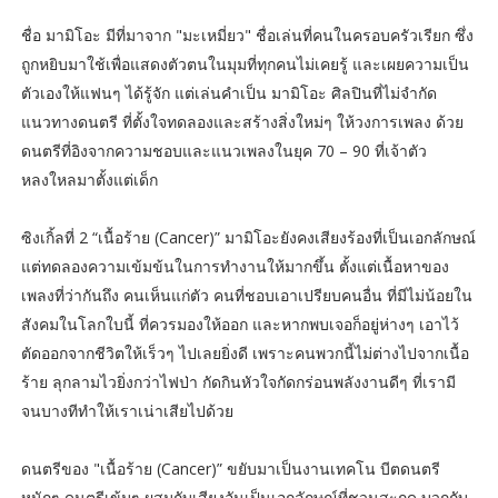
ชื่อ มามิโอะ มีที่มาจาก "มะเหมี่ยว" ชื่อเล่นที่คนในครอบครัวเรียก ซึ่ง
ถูกหยิบมาใช้เพื่อแสดงตัวตนในมุมที่ทุกคนไม่เคยรู้ และเผยความเป็น
ตัวเองให้แฟนๆ ได้รู้จัก แต่เล่นคำเป็น มามิโอะ ศิลปินที่ไม่จำกัด
แนวทางดนตรี ที่ตั้งใจทดลองและสร้างสิ่งใหม่ๆ ให้วงการเพลง ด้วย
ดนตรีที่อิงจากความชอบและแนวเพลงในยุค 70 – 90 ที่เจ้าตัว
หลงใหลมาตั้งแต่เด็ก
ซิงเกิ้ลที่ 2 “เนื้อร้าย (Cancer)” มามิโอะยังคงเสียงร้องที่เป็นเอกลักษณ์
แต่ทดลองความเข้มข้นในการทำงานให้มากขึ้น ตั้งแต่เนื้อหาของ
เพลงที่ว่ากันถึง คนเห็นแก่ตัว คนที่ชอบเอาเปรียบคนอื่น ที่มีไม่น้อยใน
สังคมในโลกใบนี้ ที่ควรมองให้ออก และหากพบเจอก็อยู่ห่างๆ เอาไว้
ตัดออกจากชีวิตให้เร็วๆ ไปเลยยิ่งดี เพราะคนพวกนี้ไม่ต่างไปจากเนื้อ
ร้าย ลุกลามไวยิ่งกว่าไฟป่า กัดกินหัวใจกัดกร่อนพลังงานดีๆ ที่เรามี
จนบางทีทำให้เราเน่าเสียไปด้วย
ดนตรีของ "เนื้อร้าย (Cancer)” ขยับมาเป็นงานเทคโน บีตดนตรี
หนักๆ ดนตรีเข้มๆ ผสมกับเสียงอันเป็นเอกลักษณ์ที่ชวนสะกด บวกกับ