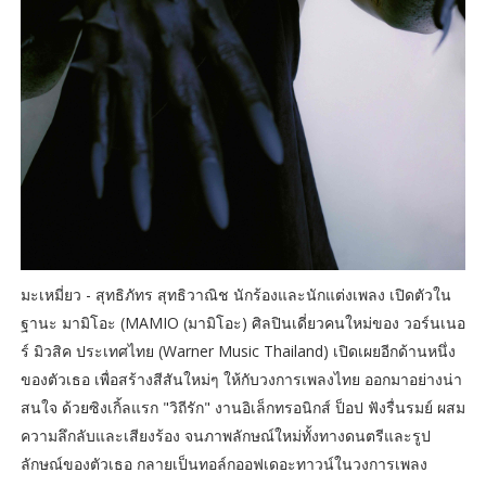
มะเหมี่ยว - สุทธิภัทร สุทธิวาณิช นักร้องและนักแต่งเพลง เปิดตัวใน
ฐานะ มามิโอะ (MAMIO (มามิโอะ) ศิลปินเดี่ยวคนใหม่ของ วอร์นเนอ
ร์ มิวสิค ประเทศไทย (Warner Music Thailand) เปิดเผยอีกด้านหนึ่ง
ของตัวเธอ เพื่อสร้างสีสันใหม่ๆ ให้กับวงการเพลงไทย ออกมาอย่างน่า
สนใจ ด้วยซิงเกิ้ลแรก "วิถีรัก" งานอิเล็กทรอนิกส์ ป็อป ฟังรื่นรมย์ ผสม
ความลึกลับและเสียงร้อง จนภาพลักษณ์ใหม่ทั้งทางดนตรีและรูป
ลักษณ์ของตัวเธอ กลายเป็นทอล์กออฟเดอะทาวน์ในวงการเพลง