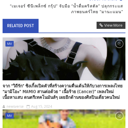
“เมเจอร์ ซีนีเพล็กซ์ กรุ้ป” จับมือ “น้ำดื่มคริสตัล” ปลุกกระแส
ภาพยนตร์ไทย “มานะแมน”
View More
RELATED POST
MV
จาก “วิถีรัก” ซิงเกิ้ลเปิดตัวที่สร้างความตื่นเต้นให้กับวงการเพลงไทย
“มามิโอะ” MAMIO สานต่อด้วย “ เนื้อร้าย (Cancer)” เพลงใหม่
เนื้อหาแสบ ดนตรีเทคโนมันส์ๆ เผยอีกด้านของศิลปินเดี่ยวคนใหม่
newsverse
Aug 15, 2024
MV