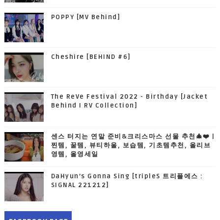
POPPY [MV Behind]
Cheshire [BEHIND #6]
The ReVe Festival 2022 - Birthday [Jacket
Behind I RV Collection]
센스 터지는 연말 준비&크리스마스 선물 추천🎄❤️ |
찐템, 꿀템, 뷰티하울, 보습템, 기초템추천, 올리브
영템, 올영세일
DaHyun’s Gonna Sing [tripleS 트리플에스 :
SIGNAL 221212]