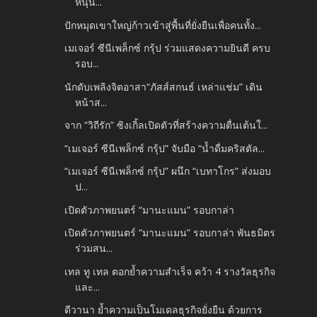
หนุน...
ปักหมุดเขาใหญ่ก้าวเข้าสู่พื้นที่ยั่งยืนเพื่อคนทั้ง...
เมเจอร์ ซีนีเพล็กซ์ กรุ้ป ร่วมแสดงความยินดี ครบ
รอบ...
นักดับเพลิงจิตอาสา“ภัสส์สกนธ์ เหล่าแช่ม” เดิน
หน้าส...
จาก “วิถีรัก” ซิงเกิ้ลเปิดตัวที่สร้างความตื่นเต้นใ...
“เมเจอร์ ซีนีเพล็กซ์ กรุ้ป” จับมือ “น้ำดื่มคริสตัล...
“เมเจอร์ ซีนีเพล็กซ์ กรุ้ป” ผนึก “เบทาโกร” ส่งมอบ
ป...
เปิดตัวภาพยนตร์ “มานะแมน” รอบกาล่า
เปิดตัวภาพยนตร์ “มานะแมน” รอบกาล่า พันธมิตร
ร่วมสน...
เทล ทู เทล ตอกย้ำความสำเร็จ คว้า 4 รางวัลธุรกิจ
และ...
ดีวานา ย้ำความเป็นโมเดลธุรกิจยั่งยืน ด้วยการ