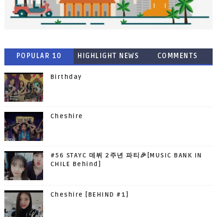
POPULAR 10
HIGHLIGHT NEWS
COMMENTS
Birthday
Cheshire
#56 STAYC 데뷔 2주년 파티🎉[MUSIC BANK IN
CHILE Behind]
Cheshire [BEHIND #1]