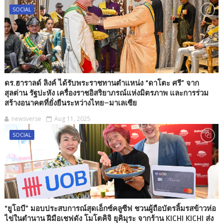
SOCIAL
ดร.ฮาราลด์ ลิงค์ ได้รับพระราชทานตำแหน่ง “ดาโตะ ศรี” จาก
สุลต่าน รัฐปะหัง เครื่องราชอิสริยาภรณ์แห่งมิตรภาพ และการร่วม
สร้างอนาคตที่ยั่งยืนระหว่างไทย–มาเลเซีย
newsverse
Aug 11, 2025
SOCIAL
“ยูโอบี” มอบประสบการณ์สุดเอ็กซ์คลูซีฟ ชวนผู้ถือบัตรลิ้มรสข้าวห่อ
ไข่ในตำนาน ฝีมือเชฟดัง โมโตคิจิ ยุคิมุระ จากร้าน KICHI KICHI ส่ง