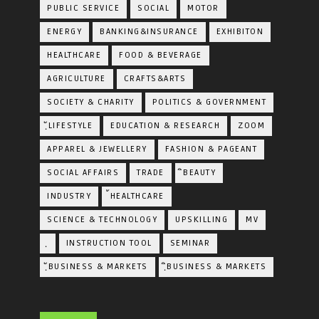
PUBLIC SERVICE
SOCIAL
MOTOR
ENERGY
BANKING&INSURANCE
EXHIBITON
HEALTHCARE
FOOD & BEVERAGE
AGRICULTURE
CRAFTS&ARTS
SOCIETY & CHARITY
POLITICS & GOVERNMENT
ฺัLIFESTYLE
EDUCATION & RESEARCH
ZOOM
APPAREL & JEWELLERY
FASHION & PAGEANT
SOCIAL AFFAIRS
TRADE
ิBEAUTY
INDUSTRY
้HEALTHCARE
SCIENCE & TECHNOLOGY
UPSKILLING
MV
ฺ
INSTRUCTION TOOL
SEMINAR
ฺัBUSINESS & MARKETS
ฺิBUSINESS & MARKETS