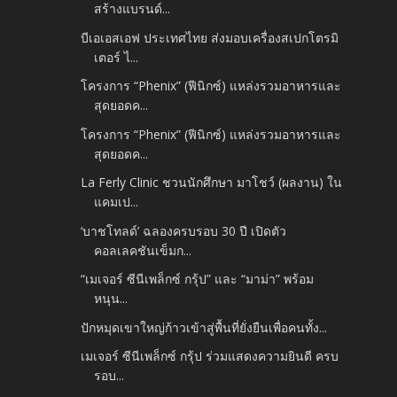
สร้างแบรนด์...
บีเอเอสเอฟ ประเทศไทย ส่งมอบเครื่องสเปกโตรมิ
เตอร์ ไ...
โครงการ “Phenix” (ฟีนิกซ์) แหล่งรวมอาหารและ
สุดยอดค...
โครงการ “Phenix” (ฟีนิกซ์) แหล่งรวมอาหารและ
สุดยอดค...
La Ferly Clinic ชวนนักศึกษา มาโชว์ (ผลงาน) ใน
แคมเป...
‘บาชโทลด์’ ฉลองครบรอบ 30 ปี เปิดตัว
คอลเลคชันเข็มก...
“เมเจอร์ ซีนีเพล็กซ์ กรุ้ป” และ “มาม่า” พร้อม
หนุน...
ปักหมุดเขาใหญ่ก้าวเข้าสู่พื้นที่ยั่งยืนเพื่อคนทั้ง...
เมเจอร์ ซีนีเพล็กซ์ กรุ้ป ร่วมแสดงความยินดี ครบ
รอบ...