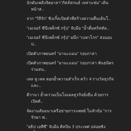
นักดับเพลิงจิตอาสา“ภัสส์สกนธ์ เหล่าแช่ม” เดิน
หน้าส...
จาก “วิถีรัก” ซิงเกิ้ลเปิดตัวที่สร้างความตื่นเต้นใ...
“เมเจอร์ ซีนีเพล็กซ์ กรุ้ป” จับมือ “น้ำดื่มคริสตัล...
“เมเจอร์ ซีนีเพล็กซ์ กรุ้ป” ผนึก “เบทาโกร” ส่งมอบ
ป...
เปิดตัวภาพยนตร์ “มานะแมน” รอบกาล่า
เปิดตัวภาพยนตร์ “มานะแมน” รอบกาล่า พันธมิตร
ร่วมสน...
เทล ทู เทล ตอกย้ำความสำเร็จ คว้า 4 รางวัลธุรกิจ
และ...
ดีวานา ย้ำความเป็นโมเดลธุรกิจยั่งยืน ด้วยการ
เปิดตั...
จัดงานสัมมนาเครือข่ายการแพทย์ ในหัวข้อ “การ
รักษา ฟ...
“อธิป เอทีซี” จับมือ ศิลปิน 3 ประเทศ ปล่อยซิง