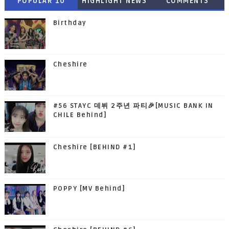
POPULAR 10
HIGHLIGHT NEWS
COMMENTS
Birthday
Cheshire
#56 STAYC 데뷔 2주년 파티🎉[MUSIC BANK IN
CHILE Behind]
Cheshire [BEHIND #1]
POPPY [MV Behind]