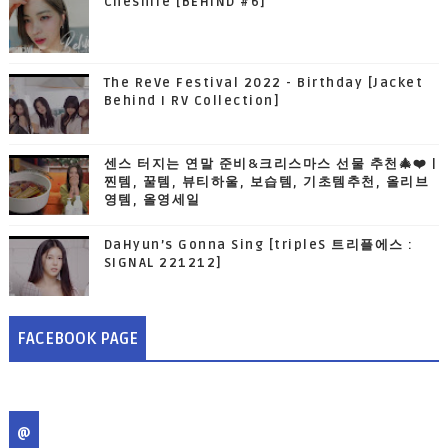
Cheshire [BEHIND #6]
The ReVe Festival 2022 - Birthday [Jacket
Behind I RV Collection]
센스 터지는 연말 준비&크리스마스 선물 추천🎄❤️ |
찐템, 꿀템, 뷰티하울, 보습템, 기초템추천, 올리브
영템, 올영세일
DaHyun’s Gonna Sing [tripleS 트리플에스 :
SIGNAL 221212]
FACEBOOK PAGE
@