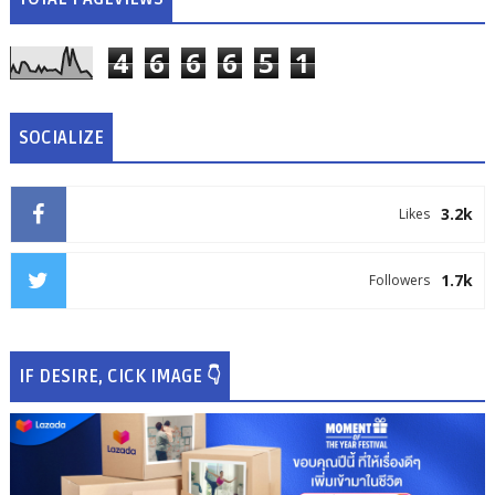
4
6
6
6
5
1
SOCIALIZE
3.2k
Likes
1.7k
Followers
IF DESIRE, CICK IMAGE 👇