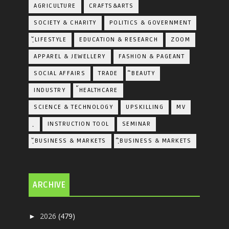
AGRICULTURE
CRAFTS&ARTS
SOCIETY & CHARITY
POLITICS & GOVERNMENT
ฺัLIFESTYLE
EDUCATION & RESEARCH
ZOOM
APPAREL & JEWELLERY
FASHION & PAGEANT
SOCIAL AFFAIRS
TRADE
ิBEAUTY
INDUSTRY
้HEALTHCARE
SCIENCE & TECHNOLOGY
UPSKILLING
MV
ฺ
INSTRUCTION TOOL
SEMINAR
ฺัBUSINESS & MARKETS
ฺิBUSINESS & MARKETS
ARCHIVE
2026
(479)
►