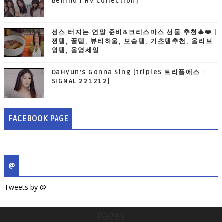
Behind I RV Collection]
센스 터지는 연말 준비&크리스마스 선물 추천🎄❤️ |
찐템, 꿀템, 뷰티하울, 보습템, 기초템추천, 올리브
영템, 올영세일
DaHyun’s Gonna Sing [tripleS 트리플에스 :
SIGNAL 221212]
FACEBOOK PAGE
@
Tweets by @
Pages