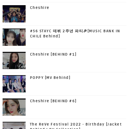
Cheshire
#56 STAYC 데뷔 2주년 파티🎉[MUSIC BANK IN
CHILE Behind]
Cheshire [BEHIND #1]
POPPY [MV Behind]
Cheshire [BEHIND #6]
The ReVe Festival 2022 - Birthday [Jacket