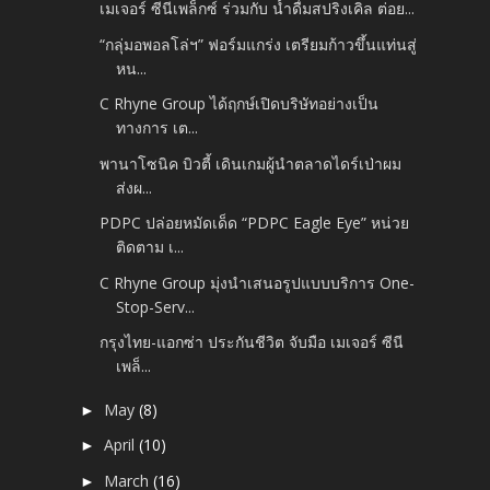
เมเจอร์ ซีนีเพล็กซ์ ร่วมกับ น้ำดื่มสปริงเคิล ต่อย...
“กลุ่มอพอลโล่ฯ” ฟอร์มแกร่ง เตรียมก้าวขึ้นแท่นสู่
หน...
C Rhyne Group ได้ฤกษ์เปิดบริษัทอย่างเป็น
ทางการ เต...
พานาโซนิค บิวตี้ เดินเกมผู้นำตลาดไดร์เป่าผม
ส่งผ...
PDPC ปล่อยหมัดเด็ด “PDPC Eagle Eye” หน่วย
ติดตาม เ...
C Rhyne Group มุ่งนำเสนอรูปแบบบริการ One-
Stop-Serv...
กรุงไทย-แอกซ่า ประกันชีวิต จับมือ เมเจอร์ ซีนี
เพล็...
May
(8)
►
April
(10)
►
March
(16)
►