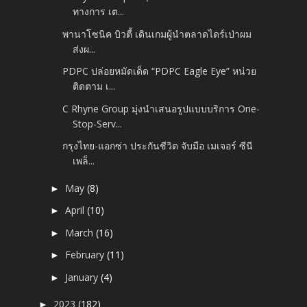
ทางการ เต...
พานาโซนิค บิวตี้ เดินเกมผู้นำตลาดไดร์เป่าผม
ส่งผ...
PDPC ปล่อยหมัดเด็ด “PDPC Eagle Eye” หน่วย
ติดตาม เ...
C Rhyne Group มุ่งนำเสนอรูปแบบบริการ One-
Stop-Serv...
กรุงไทย-แอกซ่า ประกันชีวิต จับมือ เมเจอร์ ซีนี
เพล็...
May
(8)
►
April
(10)
►
March
(16)
►
February
(11)
►
January
(4)
►
2023
(182)
►