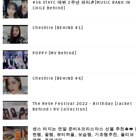
#56 STAYC 데뷔 2주년 파티🎉[MUSIC BANK IN
CHILE Behind]
Cheshire [BEHIND #1]
POPPY [MV Behind]
Cheshire [BEHIND #6]
The ReVe Festival 2022 - Birthday [Jacket
Behind I RV Collection]
센스 터지는 연말 준비&크리스마스 선물 추천🎄❤️ |
찐템, 꿀템, 뷰티하울, 보습템, 기초템추천, 올리브