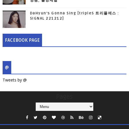
영템, 올영세일
DaHyun’s Gonna Sing [tripleS 트리플에스 :
SIGNAL 221212]
FACEBOOK PAGE
@
Tweets by @
Pages