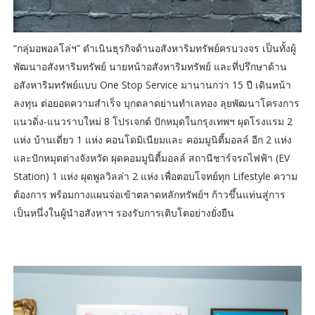
“กลุ่มอพอลโล่ฯ” ดำเนินธุรกิจด้านอสังหาริมทรัพย์ครบวงจร เป็นทั้งผู้
พัฒนาอสังหาริมทรัพย์ นายหน้าอสังหาริมทรัพย์ และที่ปรึกษาด้าน
อสังหาริมทรัพย์แบบ One Stop Service มานานกว่า 15 ปี เดินหน้า
ลงทุน ต่อยอดความสำเร็จ บุกตลาดย่านทำเลทอง ลุยพัฒนาโครงการ
แนวดิ่ง-แนวราบใหม่ 8 โปรเจกต์ ปักหมุดในกรุงเทพฯ ผุดโรงแรม 2
แห่ง บ้านเดี่ยว 1 แห่ง คอนโดมิเนียมและ คอมมูนิตี้มอลล์ อีก 2 แห่ง
และปักหมุดต่างจังหวัด ผุดคอมมูนิตี้มอลล์ สถานีชาร์จรถไฟฟ้า (EV
Station) 1 แห่ง ผุดพูลวิลล่า 2 แห่ง เพื่อตอบโจทย์ทุก Lifestyle ความ
ต้องการ พร้อมกางแผนจ่อเข้าตลาดหลักทรัพย์ฯ ก้าวขึ้นแท่นสู่การ
เป็นหนึ่งในผู้นำอสังหาฯ รองรับการเติบโตอย่างยั่งยืน