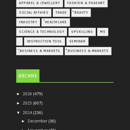
APPAREL & JEWELLERY
FASHION & PAGEANT
SOCIAL AFFAIRS
TRADE
ิBEAUTY
INDUSTRY
้HEALTHCARE
SCIENCE & TECHNOLOGY
UPSKILLING
MV
ฺ
INSTRUCTION TOOL
SEMINAR
ฺัBUSINESS & MARKETS
ฺิBUSINESS & MARKETS
ARCHIVE
2026
(479)
►
2025
(607)
►
2024
(236)
▼
December
(36)
►