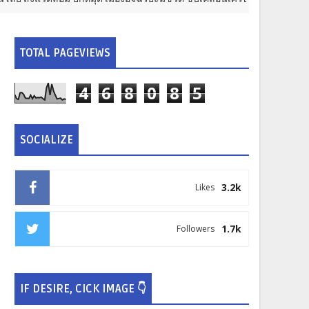
TOTAL PAGEVIEWS
4
6
8
0
8
5
SOCIALIZE
3.2k
Likes
1.7k
Followers
IF DESIRE, CICK IMAGE 👇