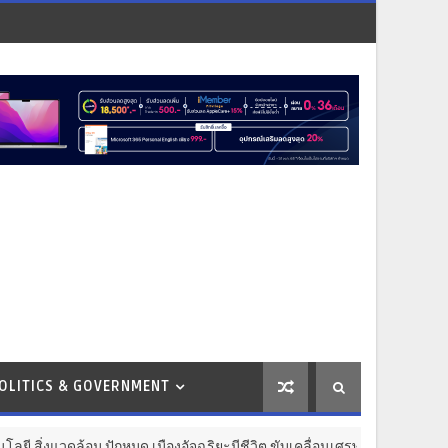
OLITICS & GOVERNMENT
้อม ปักหมุด เมืองอัจฉริยะมีชีวิต ขับเคลื่อนเศรษฐกิจ
BUSINES