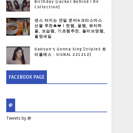
Birthday [Jacket Behind I RV
Collection]
센스 터지는 연말 준비&크리스마스
선물 추천🎄❤️ | 찐템, 꿀템, 뷰티하
울, 보습템, 기초템추천, 올리브영템,
올영세일
DaHyun’s Gonna Sing [tripleS 트
리플에스 : SIGNAL 221212]
FACEBOOK PAGE
@
Tweets by @