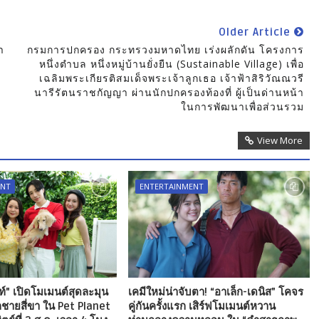
Older Article
า
กรมการปกครอง กระทรวงมหาดไทย เร่งผลักดัน โครงการ
หนึ่งตำบล หนึ่งหมู่บ้านยั่งยืน (Sustainable Village) เพื่อ
เฉลิมพระเกียรติสมเด็จพระเจ้าลูกเธอ เจ้าฟ้าสิริวัณณวรี
นารีรัตนราชกัญญา ผ่านนักปกครองท้องที่ ผู้เป็นด่านหน้า
ในการพัฒนาเพื่อส่วนรวม
View More
ENT
ENTERTAINMENT
์" เปิดโมเมนต์สุดละมุน
เคมีใหม่น่าจับตา! “อาเล็ก-เดนิส” โคจร
ูกชายสี่ขา ใน Pet Planet
คู่กันครั้งแรก เสิร์ฟโมเมนต์หวาน