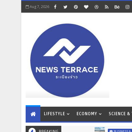
Aug 7, 2026
LIFESTYLE
ECONOMY
SCIENCE &
BREAKING
เม
BUSINESS & MARKETS