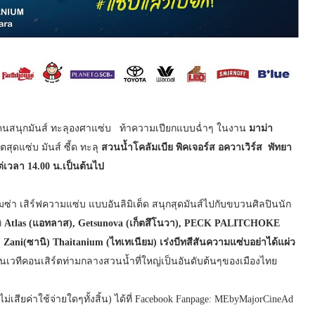
คนสนุกมันส์ ทะลุองศาแซ่บ ท้าความเปียกแบบฉ่ำๆ ใน
งาน
มาม่า
์ตสุดแซ่บ มันส์ ซี้ด ทะลุ
สวนน้ำโคลัมเบีย พิคเจอร์ส อควาเวิร์ส พัทยา
แต่เวลา
14.00
น.เป็นต้นไป
มซ่า เสิร์ฟความแซ่บ แบบอันลิมิเต็ด สนุกสุดมันส์ไปกับขบวนศิลปินนัก
ิ
Atlas
(แอทลาส)
,
Getsunova
(เก็ตสึโนวา),
PECK PALITCHOKE
)
Zani(
ซานิ
) Thaitanium
(ไทเทเนียม) เร่งบีทสีสันความแซ่บอย่าได้แผ่ว
น
เวทีคอนเสิร์ตท่ามกลางสวนน้ำที่ใหญ่เป็นอันดับต้นๆของเมืองไทย
ียค่าใช้จ่ายใดๆทั้งสิ้น) ได้ที่
Facebook Fanpage: MEbyMajorCineAd