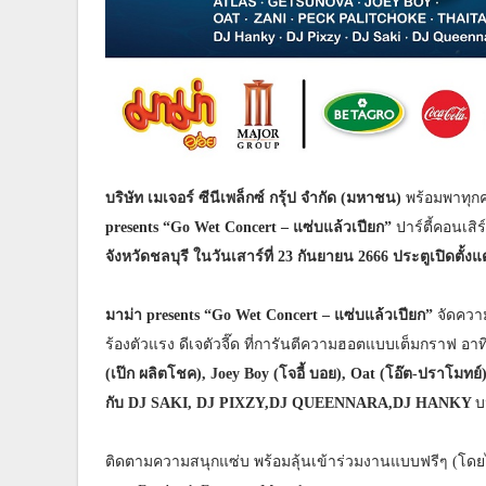
บริษัท เมเจอร์ ซีนีเพล็กซ์ กรุ้ป จำกัด (มหาชน)
พร้อมพาทุก
presents “Go Wet Concert –
แซ่บแล้วเปียก”
ปาร์ตี้คอนเสิร
จังหวัดชลบุรี ในวันเสาร์ที่
23
กันยายน
2666
ประตูเปิดตั้ง
มาม่า
presents “Go Wet Concert –
แซ่บแล้วเปียก”
จัดควา
ร้องตัวแรง ดีเจตัวจี๊ด ที่การันตีความฮอตแบบเต็มกราฟ อาท
(เป๊ก ผลิตโชค),
Joey Boy
(โจอี้ บอย),
Oat
(โอ๊ต
-
ปราโมทย์
กับ
DJ SAKI, DJ PIXZY,DJ QUEENNARA,DJ HANKY
บ
ติดตามความสนุกแซ่บ พร้อมลุ้นเข้าร่วมงานแบบฟรีๆ (โดยไม่เส