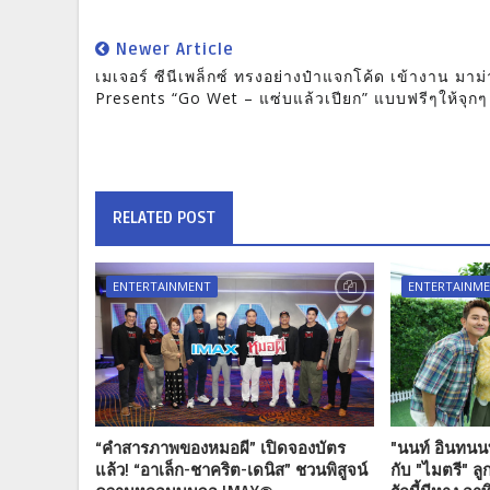
Newer Article
เมเจอร์ ซีนีเพล็กซ์ ทรงอย่างป๋าแจกโค้ด เข้างาน มาม่
Presents “Go Wet – แซ่บแล้วเปียก” แบบฟรีๆให้จุกๆ
RELATED POST
ENTERTAINMENT
ENTERTAINM
“คำสารภาพของหมอผี” เปิดจองบัตร
"นนท์ อินทนนท
แล้ว! “อาเล็ก-ชาคริต-เดนิส” ชวนพิสูจน์
กับ "ไมตรี" ล