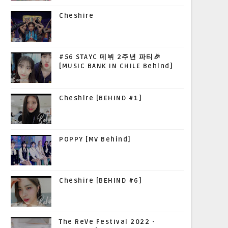
Cheshire
#56 STAYC 데뷔 2주년 파티🎉
[MUSIC BANK IN CHILE Behind]
Cheshire [BEHIND #1]
POPPY [MV Behind]
Cheshire [BEHIND #6]
The ReVe Festival 2022 -