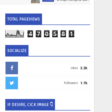
TOTAL PAGEVIEWS
4
7
0
5
8
1
SOCIALIZE
3.2k
Likes
1.7k
Followers
IF DESIRE, CICK IMAGE 👇