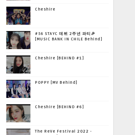
Cheshire
#56 STAYC 데뷔 2주년 파티🎉
[MUSIC BANK IN CHILE Behind]
Cheshire [BEHIND #1]
POPPY [MV Behind]
Cheshire [BEHIND #6]
The ReVe Festival 2022 -