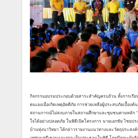
กิจกรรมอบรมประกอบด้วยสาระสำคัญครบถ้วน ทั้งการเรียนร
ตนเองเมื่อเกิดเหตุอัคคีภัย การช่วยเหลือผู้ประสบภัยเบื้
สถานการณ์ไม่สงบภายในสถานศึกษาและชุมชนตามหลัก “หนี ซ่อ
ใจได้อย่างปลอดภัย ในพิธีเปิดโครงการ นายเอกชัย ไชยประย
บ้านทุ่งนาวิทยา ได้กล่าวรายงานแนวทางและวัตถุประสงค์
เทศมนตรีเขาบางแกรก เป็นประธานในพิธี โดยมีคณะผู้บร