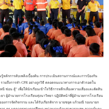
ู้หลักการดับเพลิงเบื้องต้น การประเมินสถานการณ์และการป้องกัน
องต้น รวมถึงการทำ CPR อย่างถูกวิธี ตลอดจนแนวทางการเอาตัวรอดใน
น สู้” เพื่อให้นักเรียนเข้าใจวิธีการหลีกเลี่ยงความเสี่ยงและตัดสิน
า ผู้อำนวยการโรงเรียนทุ่งนาวิทยา ปฏิบัติหน้าที่ผู้อำนวยการโรงเรียน
ของการจัดกิจกรรม และได้รับเกียรติจาก นายชยุต แก้วมณี รองนายก
ิหาร ครู บุคลากรทางการศึกษา หน่วยงานด้านสาธารณสุข ความมั่นคง