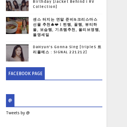
Birthday [Jacket Behind I RV
Collection]
센스 터지는 연말 준비&크리스마스
선물 추천🎄❤️ | 찐템, 꿀템, 뷰티하
울, 보습템, 기초템추천, 올리브영템,
올영세일
DaHyun’s Gonna Sing [tripleS 트
리플에스 : SIGNAL 221212]
FACEBOOK PAGE
@
Tweets by @