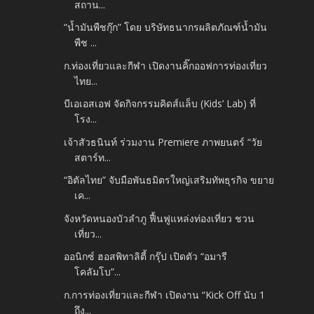
สถาน...
“น้ำมันพืชกุ๊ก” โดย บริษัทธนากรผลิตภัณฑ์น้ำมัน
พืช ...
ก.ท่องเที่ยวและกีฬา เปิดงานคิ๊กออฟการท่องเที่ยว
ไทย...
บีเอเอสเอฟ จัดกิจกรรมคิดส์แล็บ (Kids’ Lab) ที่
โรง...
เจ้าสัวธนินท์ ร่วมงาน Premiere ภาพยนตร์ “วัย
สตาร์ท...
“อิตัลไทย” จับมือพันธมิตรใหญ่เสริมทัพธุรกิจ ขยาย
เค...
จังหวัดหนองบัวลำภู ฟื้นฟูแหล่งท่องเที่ยว ชวน
เที่ยว...
ออนิกซ์ ฮอสพิทาลิตี้ กรุ๊ป เปิดตัว “อมารี
โคลัมโบ”...
ก.การท่องเที่ยวและกีฬา เปิดงาน “Kick Off นับ 1
ถึง...