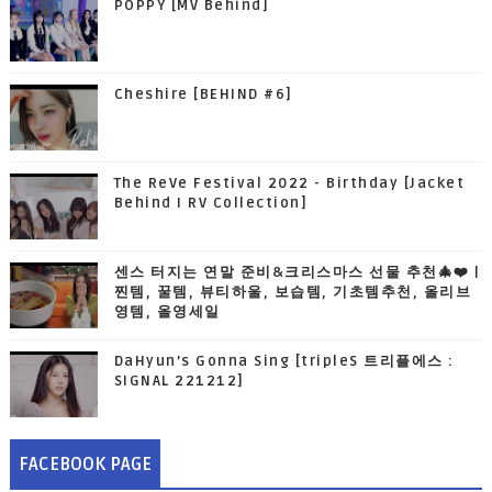
POPPY [MV Behind]
Cheshire [BEHIND #6]
The ReVe Festival 2022 - Birthday [Jacket
Behind I RV Collection]
센스 터지는 연말 준비&크리스마스 선물 추천🎄❤️ |
찐템, 꿀템, 뷰티하울, 보습템, 기초템추천, 올리브
영템, 올영세일
DaHyun’s Gonna Sing [tripleS 트리플에스 :
SIGNAL 221212]
FACEBOOK PAGE