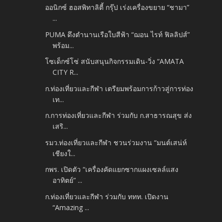
ออนิกซ์ ฮอสพิทาลิตี้ กรุ๊ป เร่งเครื่องขยาย “ชามา”
...
PUMA ดึงตำนานเรือใบสีฟ้า “ฌอน ไรท์ ฟิลลิปส์”
พร้อม...
โซเด็กซ์โซ่ สนับสนุนกิจกรรมเดิน-วิ่ง “AMATA
CITY R...
ก.ท่องเที่ยวและกีฬา เตรียมพร้อมการก้าวสู่การท่อง
เท...
ก.การท่องเที่ยวและกีฬา ร่วมกับ ก.สาธารณสุข ส่ง
เสริ...
รมว.ท่องเที่ยวและกีฬา ชวนร่วมงาน “มนต์เสน่ห์
เชียงใ...
กพร. เปิดตัว “เครื่องคัดแยกซากแผงเซลล์แสง
อาทิตย์” ...
ก.ท่องเที่ยวและกีฬา ร่วมกับ ททท. เปิดงาน
“Amazing ...