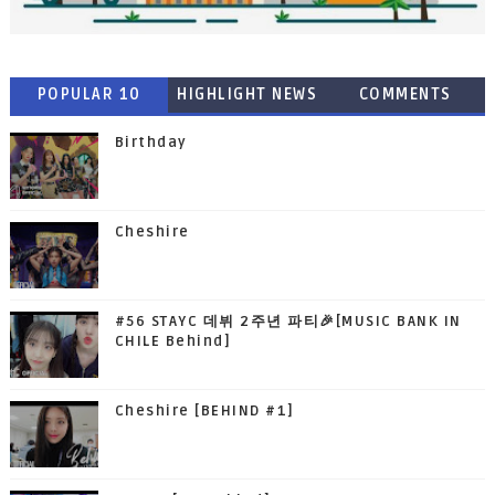
POPULAR 10
HIGHLIGHT NEWS
COMMENTS
Birthday
Cheshire
#56 STAYC 데뷔 2주년 파티🎉[MUSIC BANK IN
CHILE Behind]
Cheshire [BEHIND #1]