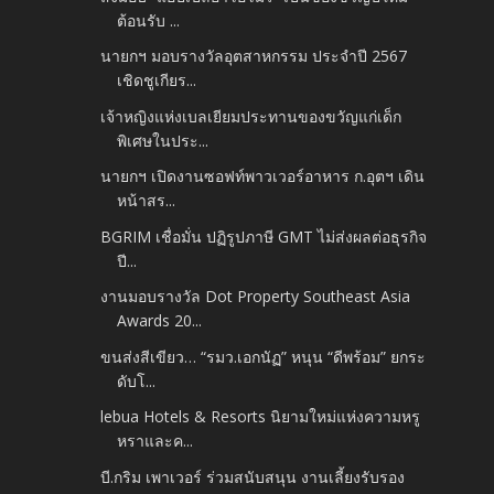
ต้อนรับ ...
นายกฯ มอบรางวัลอุตสาหกรรม ประจำปี 2567
เชิดชูเกียร...
เจ้าหญิงแห่งเบลเยียมประทานของขวัญแก่เด็ก
พิเศษในประ...
นายกฯ เปิดงานซอฟท์พาวเวอร์อาหาร ก.อุตฯ เดิน
หน้าสร...
BGRIM เชื่อมั่น ปฏิรูปภาษี GMT ไม่ส่งผลต่อธุรกิจ
ปี...
งานมอบรางวัล Dot Property Southeast Asia
Awards 20...
ขนส่งสีเขียว… “รมว.เอกนัฏ” หนุน “ดีพร้อม” ยกระ
ดับโ...
lebua Hotels & Resorts นิยามใหม่แห่งความหรู
หราและค...
บี.กริม เพาเวอร์ ร่วมสนับสนุน งานเลี้ยงรับรอง