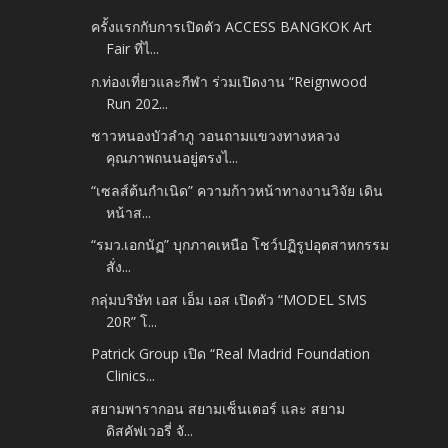
ครั้งแรกกับการเปิดตัว ACCESS BANGKOK Art
Fair ที่ไ...
ก.ท่องเที่ยวและกีฬา ร่วมเปิดงาน “Reignwood
Run 202...
ชาวหนองบัวลำภู วอนถามแขวงทางหลวง
คุณภาพถนนอยู่ตรงไ...
“เซลส์ต้นกำเนิด” ความก้าวหน้าทางงานวิจัย เดิน
หน้าส...
“รมว.เอกนัฏ” บุกภาคเหนือ โชว์ปฏิรูปอุตสาหกรรม
สั่ง...
กลุ่มบริษัท เอส เอ็ม เอส เปิดตัว “MODEL SMS
20R” โ...
Patrick Group เปิด “Real Madrid Foundation
Clinics...
สยามพารากอน สยามเซ็นเตอร์ และ สยาม
ดิสคัฟเวอรี่ จั...