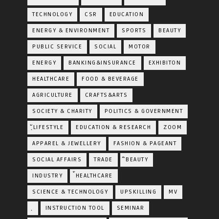
TECHNOLOGY
CSR
EDUCATION
ENERGY & ENVIRONMENT
SPORTS
BEAUTY
PUBLIC SERVICE
SOCIAL
MOTOR
ENERGY
BANKING&INSURANCE
EXHIBITON
HEALTHCARE
FOOD & BEVERAGE
AGRICULTURE
CRAFTS&ARTS
SOCIETY & CHARITY
POLITICS & GOVERNMENT
ฺัLIFESTYLE
EDUCATION & RESEARCH
ZOOM
APPAREL & JEWELLERY
FASHION & PAGEANT
SOCIAL AFFAIRS
TRADE
ิBEAUTY
INDUSTRY
้HEALTHCARE
SCIENCE & TECHNOLOGY
UPSKILLING
MV
ฺ
INSTRUCTION TOOL
SEMINAR