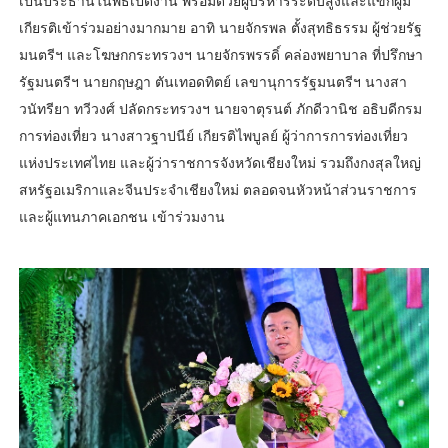
เป็นประธานในพิธีเปิดงาน พร้อมด้วยผู้บริหารระดับสูงและแขกผู้มี
เกียรติเข้าร่วมอย่างมากมาย อาทิ นายจักรพล ตั้งสุทธิธรรม ผู้ช่วยรัฐ
มนตรีฯ และโฆษกกระทรวงฯ นายจักรพรรดิ์ คล่องพยาบาล ที่ปรึกษา
รัฐมนตรีฯ นายกฤษฎา ตันเทอดทิตย์ เลขานุการรัฐมนตรีฯ นางสา
วนัทรียา ทวีวงศ์ ปลัดกระทรวงฯ นายจาตุรนต์ ภักดีวานิช อธิบดีกรม
การท่องเที่ยว นางสาวฐาปนีย์ เกียรติไพบูลย์ ผู้ว่าการการท่องเที่ยว
แห่งประเทศไทย และผู้ว่าราชการจังหวัดเชียงใหม่ รวมถึงกงสุลใหญ่
สหรัฐอเมริกาและจีนประจำเชียงใหม่ ตลอดจนหัวหน้าส่วนราชการ
และผู้แทนภาคเอกชน เข้าร่วมงาน