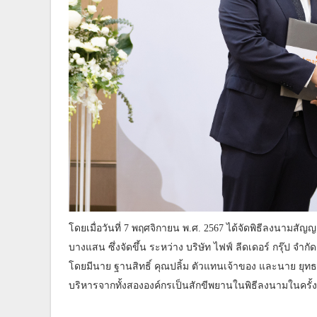
โดยเมื่อวันที่ 7 พฤศจิกายน พ.ศ. 2567 ได้จัดพิธีลงนามสั
บางแสน ซึ่งจัดขึ้น ระหว่าง บริษัท ไฟฟ์ ลีดเดอร์ กรุ๊ป จำ
โดยมีนาย ฐานสิทธิ์ คุณปลิ้ม ตัวแทนเจ้าของ และนาย ยุทธช
บริหารจากทั้งสององค์กรเป็นสักขีพยานในพิธีลงนามในครั้งน