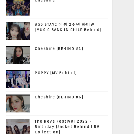
Cheshire
#56 STAYC 데뷔 2주년 파티🎉
[MUSIC BANK IN CHILE Behind]
Cheshire [BEHIND #1]
POPPY [MV Behind]
Cheshire [BEHIND #6]
The ReVe Festival 2022 -
Birthday [Jacket Behind I RV
Collection]