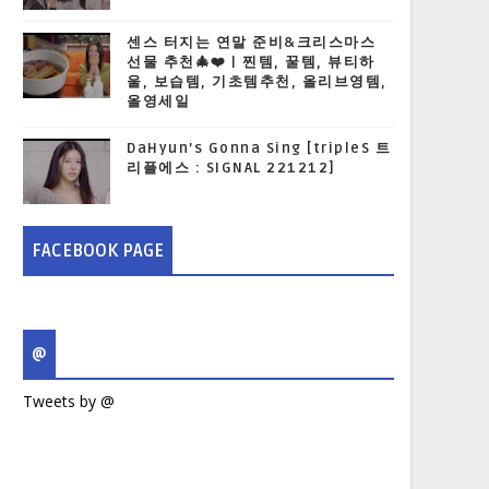
센스 터지는 연말 준비&크리스마스
선물 추천🎄❤️ | 찐템, 꿀템, 뷰티하
울, 보습템, 기초템추천, 올리브영템,
올영세일
DaHyun’s Gonna Sing [tripleS 트
리플에스 : SIGNAL 221212]
FACEBOOK PAGE
@
Tweets by @