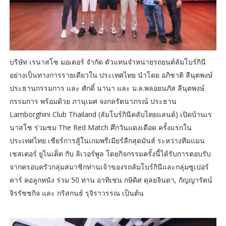
บริษัท เรนาสโซ มอเตอร์ จำกัด ตัวแทนจำหน่ายรถยนต์ลัมโบร์กินี
อย่างเป็นทางการรายเดียวใน ประเทศไทย นำโดย อภิชาติ ลีนุตพงษ์
ประธานกรรมการ และ ศักดิ์ นานา และ ม.ล.พลอยนภัส ลีนุตพงษ์
กรรมการ พร้อมด้วย ภานุเมศ จงกลรัตนาภรณ์ ประธาน
Lamborghini Club Thailand (ลัมโบร์กินีคลับไทยแลนด์) เปิดบ้านเร
นาสโซ ร่วมชม The Red Match ศึกวันแดงเดือด ครั้งแรกใน
ประเทศไทย เชียร์การสู้ในเกมพรีเมียร์ลีกสุดมันส์ ระหว่างทีมแมน
เชสเตอร์ ยูไนเต็ด กับ ลิเวอร์พูล โดยกิจกรรมครั้งนี้ได้รับการตอบรับ
จากครอบครัวกลุ่มสมาชิกท่านเจ้าของรถลัมโบร์กินีและกลุ่มซูเปอร์
คาร์ คอลูกหนัง ร่วม 50 ท่าน อาทิเช่น กษิดิศ ดุลยจินดา, กัญญารัตน์
จิรรัชชกิจ และ กริสกนธ์ รุจิราวรรณ เป็นต้น