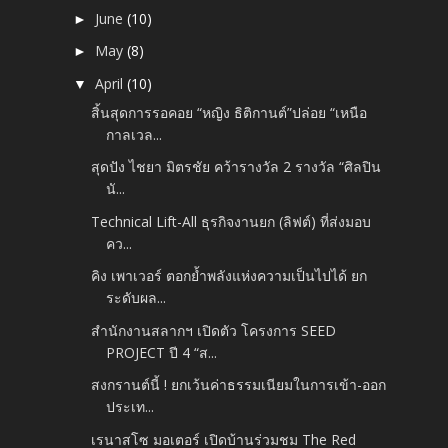
June
(10)
►
May
(8)
►
April
(10)
▼
สิ้นสุดการรอคอย “หญิง ธิติกานต์”ปล่อย “เหนือ
กาลเวล...
สุดปัง ไชยา มิตรชัย คว้ารางวัล 2 รางวัล “ศิลปิน
นั...
Technical Lift-All ธุรกิจงานยก (ลิฟต์) ที่ส่งมอบ
คว...
คิง เพาเวอร์ ตอกย้ำพลังแห่งความเป็นไปได้ ยก
ระดับผล...
สำนักงานสลากฯ เปิดตัว โครงการ SEED
PROJECT ปี 4 “ส...
สงกรานต์นี้ ! ยกเว้นค่าธรรมเนียมในการเข้า-ออก
ประเท...
เรนาสโซ มอเตอร์ เปิดบ้านร่วมชม The Red