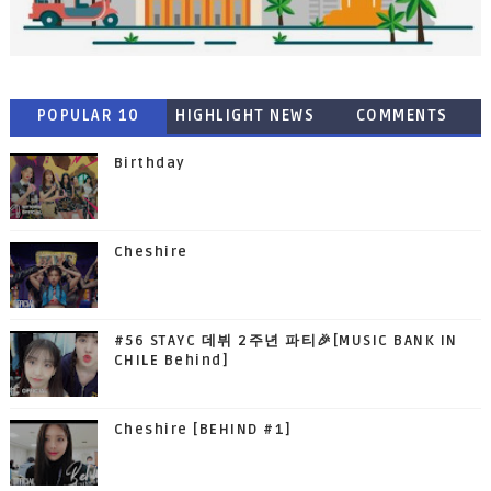
POPULAR 10
HIGHLIGHT NEWS
COMMENTS
Birthday
Cheshire
#56 STAYC 데뷔 2주년 파티🎉[MUSIC BANK IN
CHILE Behind]
Cheshire [BEHIND #1]