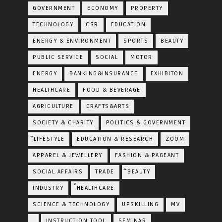
GOVERNMENT
ECONOMY
PROPERTY
TECHNOLOGY
CSR
EDUCATION
ENERGY & ENVIRONMENT
SPORTS
BEAUTY
PUBLIC SERVICE
SOCIAL
MOTOR
ENERGY
BANKING&INSURANCE
EXHIBITON
HEALTHCARE
FOOD & BEVERAGE
AGRICULTURE
CRAFTS&ARTS
SOCIETY & CHARITY
POLITICS & GOVERNMENT
ฺัLIFESTYLE
EDUCATION & RESEARCH
ZOOM
APPAREL & JEWELLERY
FASHION & PAGEANT
SOCIAL AFFAIRS
TRADE
ิBEAUTY
INDUSTRY
้HEALTHCARE
SCIENCE & TECHNOLOGY
UPSKILLING
MV
ฺ
INSTRUCTION TOOL
SEMINAR