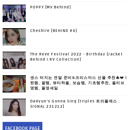
POPPY [MV Behind]
Cheshire [BEHIND #6]
The ReVe Festival 2022 - Birthday [Jacket
Behind I RV Collection]
센스 터지는 연말 준비&크리스마스 선물 추천🎄❤️ |
찐템, 꿀템, 뷰티하울, 보습템, 기초템추천, 올리브
영템, 올영세일
DaHyun’s Gonna Sing [tripleS 트리플에스 :
SIGNAL 221212]
FACEBOOK PAGE